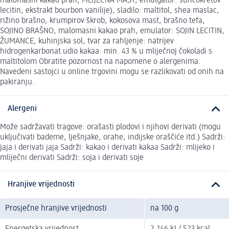
malomasni kakao prah, MLIJEČNA MAST, emulgator: suncokretov
lecitin, ekstrakt bourbon vanilije), sladilo: maltitol, shea maslac,
rižino brašno, krumpirov škrob, kokosova mast, brašno tefa,
SOJINO BRAŠNO, malomasni kakao prah, emulator: SOJIN LECITIN,
ŽUMANCE, kuhinjska sol, tvar za rahljenje: natrijev
hidrogenkarbonat udio kakaa: min. 43 % u mliječnoj čokoladi s
maltitolom Obratite pozornost na napomene o alergenima.
Navedeni sastojci u online trgovini mogu se razlikovati od onih na
pakiranju.
Alergeni
Može sadržavati tragove: orašasti plodovi i njihovi derivati (mogu
uključivati bademe, lješnjake, orahe, indijske oraščiće itd.) Sadrži:
jaja i derivati jaja Sadrži: kakao i derivati kakaa Sadrži: mlijeko i
mliječni derivati Sadrži: soja i derivati soje
Hranjive vrijednosti
Prosječne hranjive vrijednosti
na 100 g
Energetska vrijednost
2.146 kJ / 523 kcal