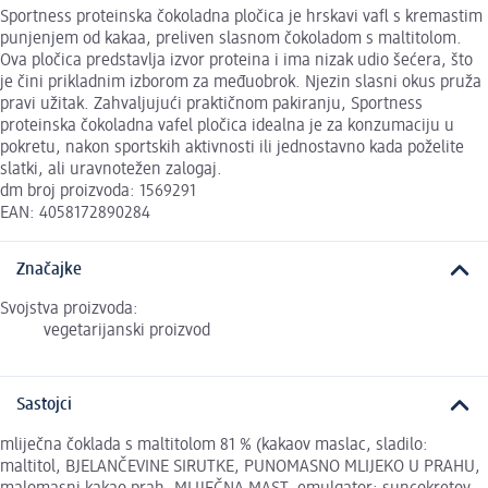
Sportness proteinska čokoladna pločica je hrskavi vafl s kremastim
punjenjem od kakaa, preliven slasnom čokoladom s maltitolom.
Ova pločica predstavlja izvor proteina i ima nizak udio šećera, što
je čini prikladnim izborom za međuobrok. Njezin slasni okus pruža
pravi užitak. Zahvaljujući praktičnom pakiranju, Sportness
proteinska čokoladna vafel pločica idealna je za konzumaciju u
pokretu, nakon sportskih aktivnosti ili jednostavno kada poželite
slatki, ali uravnotežen zalogaj.
dm broj proizvoda: 1569291
EAN: 4058172890284
Značajke
Svojstva proizvoda:
vegetarijanski proizvod
Sastojci
mliječna čoklada s maltitolom 81 % (kakaov maslac, sladilo:
maltitol, BJELANČEVINE SIRUTKE, PUNOMASNO MLIJEKO U PRAHU,