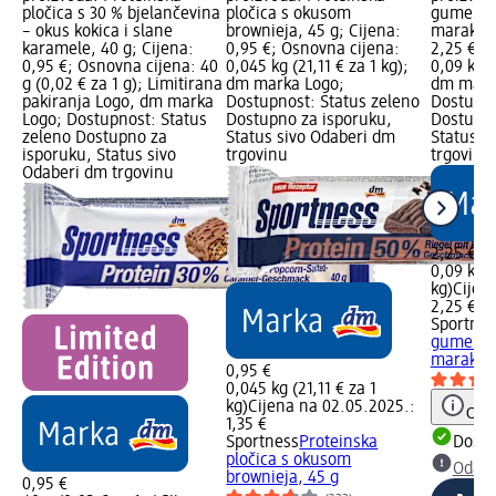
pločica s 30 % bjelančevina
pločica s okusom
gumeni b
– okus kokica i slane
brownieja, 45 g; Cijena:
marakuja
karamele, 40 g; Cijena:
0,95 €; Osnovna cijena:
2,25 €; 
0,95 €; Osnovna cijena: 40
0,045 kg (21,11 € za 1 kg);
0,09 kg (
g (0,02 € za 1 g); Limitirana
dm marka Logo;
dm mark
pakiranja Logo, dm marka
Dostupnost: Status zeleno
Dostupno
Logo; Dostupnost: Status
Dostupno za isporuku,
Dostupno
zeleno Dostupno za
Status sivo Odaberi dm
Status s
isporuku, Status sivo
trgovinu
trgovinu
Odaberi dm trgovinu
2,25 €
0,09 kg (
kg)
Cijen
2,25 €
Sportnes
gumeni b
marakuja
0,95 €
0,045 kg (21,11 € za 1
kg)
Cijena na 02.05.2025.:
Obav
1,35 €
Sportness
Proteinska
Dostu
pločica s okusom
Odabe
brownieja, 45 g
0,95 €