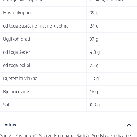
Masti ukupno
39 g
od toga zasićene masne kiseline
24 g
Ugljikohidrati
37 g
od toga šećer
4,3 g
od toga polioli
28 g
Dijetetska vlakna
1,3 g
Bjelančevine
16 g
Sol
0,3 g
Aditivi
Sadrži: Zaslađivači Sadrži: Emulgator Sadrži: Sredstvo za dizanje