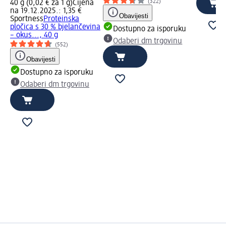
(322)
40 g (0,02 € za 1 g)
Cijena
na 19.12.2025.: 1,35 €
Obavijesti
Sportness
Proteinska
pločica s 30 % bjelančevina
Dostupno za isporuku
– okus..., 40 g
Odaberi dm trgovinu
(552)
Obavijesti
Dostupno za isporuku
Odaberi dm trgovinu