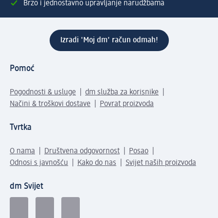
Brzo i jednostavno upravljanje narudžbama
Izradi 'Moj dm' račun odmah!
Pomoć
Pogodnosti & usluge
dm služba za korisnike
Načini & troškovi dostave
Povrat proizvoda
Tvrtka
O nama
Društvena odgovornost
Posao
Odnosi s javnošću
Kako do nas
Svijet naših proizvoda
dm Svijet