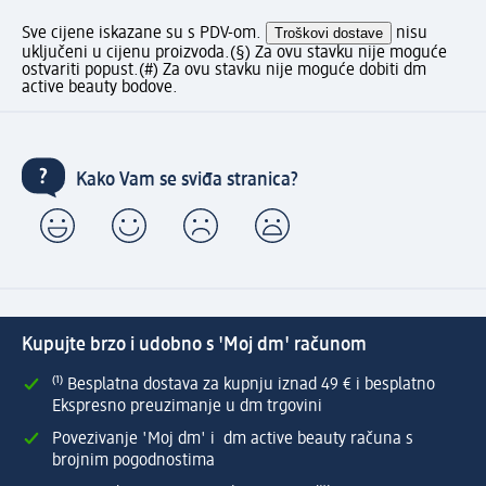
Sve cijene iskazane su s PDV-om.
Troškovi dostave
nisu
uključeni u cijenu proizvoda.
(§) Za ovu stavku nije moguće
ostvariti popust.
(#) Za ovu stavku nije moguće dobiti dm
active beauty bodove.
Kako Vam se sviđa stranica?
Kupujte brzo i udobno s 'Moj dm' računom
⁽¹⁾ Besplatna dostava za kupnju iznad 49 € i besplatno
Ekspresno preuzimanje u dm trgovini
Povezivanje 'Moj dm' i dm active beauty računa s
brojnim pogodnostima