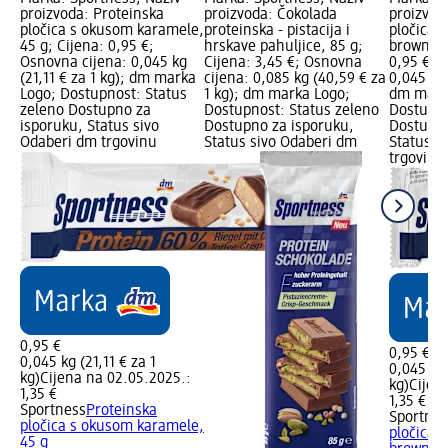
proizvoda: Proteinska
proizvoda: Čokolada
proizvod
pločica s okusom karamele,
proteinska - pistacija i
pločica 
45 g; Cijena: 0,95 €;
hrskave pahuljice, 85 g;
brownieja
Osnovna cijena: 0,045 kg
Cijena: 3,45 €; Osnovna
0,95 €; 
(21,11 € za 1 kg); dm marka
cijena: 0,085 kg (40,59 € za
0,045 kg 
Logo; Dostupnost: Status
1 kg); dm marka Logo;
dm mark
zeleno Dostupno za
Dostupnost: Status zeleno
Dostupno
isporuku, Status sivo
Dostupno za isporuku,
Dostupno
Odaberi dm trgovinu
Status sivo Odaberi dm
Status s
trgovinu
0,95 €
0,95 €
0,045 kg (21,11 € za 1
0,045 kg 
kg)
Cijena na 02.05.2025.:
kg)
Cijen
1,35 €
1,35 €
Sportness
Proteinska
Sportnes
pločica s okusom karamele,
pločica 
45 g