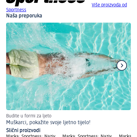
Više proizvoda od
Sportness
Naša preporuka
Budite u formi za ljeto
Ov
Muškarci, pokažite svoje ljetno tijelo!
Pr
Slični proizvodi
Marka: Sportness; Naziv
Marka: Sportness; Naziv
Marka: S