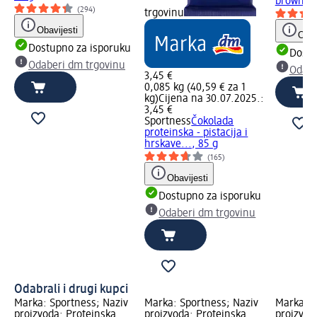
browniej
(294)
trgovinu
Obavijesti
Obav
Dostupno za isporuku
Dostu
Odaberi dm trgovinu
Odabe
3,45 €
0,085 kg (40,59 € za 1
kg)
Cijena na 30.07.2025.:
3,45 €
Sportness
Čokolada
proteinska - pistacija i
hrskave..., 85 g
(165)
Obavijesti
Dostupno za isporuku
Odaberi dm trgovinu
Odabrali i drugi kupci
Marka: Sportness; Naziv
Marka: Sportness; Naziv
Marka: S
proizvoda: Proteinska
proizvoda: Proteinska
proizvod