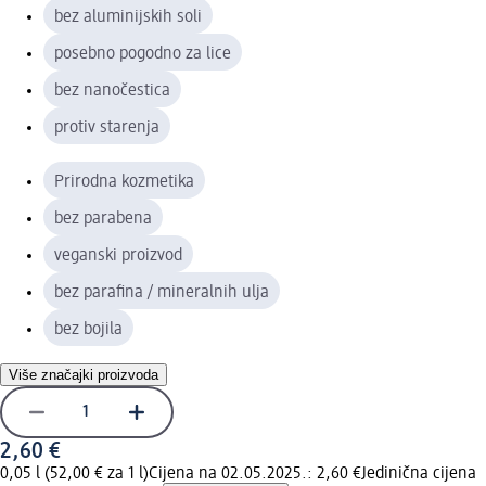
bez aluminijskih soli
posebno pogodno za lice
bez nanočestica
protiv starenja
Prirodna kozmetika
bez parabena
veganski proizvod
bez parafina / mineralnih ulja
bez bojila
Više značajki proizvoda
2,60 €
0,05 l (52,00 € za 1 l)
Cijena na 02.05.2025.: 2,60 €
Jedinična cijena