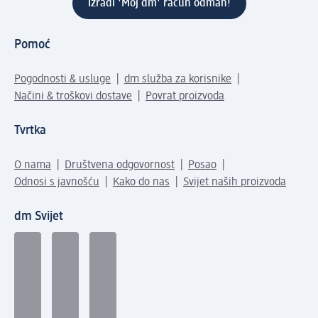
Izradi 'Moj dm' račun odmah!
Pomoć
Pogodnosti & usluge
dm služba za korisnike
Načini & troškovi dostave
Povrat proizvoda
Tvrtka
O nama
Društvena odgovornost
Posao
Odnosi s javnošću
Kako do nas
Svijet naših proizvoda
dm Svijet