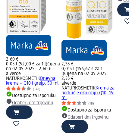
Odabe
2,60 €
0,05 l (52,00 € za 1 l)
Cijena
2,35 €
na 02.05.2025.: 2,60 €
0,015 l (156,67 € za 1
alverde
l)
Cijena na 02.05.2025.:
NATURKOSMETIK
Dnevna
2,35 €
krema – Q10 i grejp, 50 ml
alverde
NATURKOSMETIK
Krema za
(146)
područje oko očiju Q10, 15
Dostupno za isporuku
ml
Odaberi dm trgovinu
(18)
Dostupno za isporuku
Odaberi dm trgovinu