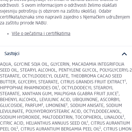
održivosti. S ovom informacijom o održivosti želimo olakšati
svjesniju potrošnju (s obzirom na zaštitu okoliša). Odabir
certifikata/oznaka smo napravili zajedno s Njemačkim udruženjem
za zaštitu prirode NABU.
Više o pečatima i certifikatima
Sastojci
AQUA, GLYCINE SOJA OIL, GLYCERIN, MACADAMIA INTEGRIFOLIA
SEED OIL, STEARYL ALCOHOL, PENTYLENE GLYCOL, POLYGLYCERYL-2
STEARATE, OCTYLDODECYL OLEATE, THEOBROMA CACAO SEED
BUTTER, GLYCERYL STEARATE, CITRUS GRANDIS FRUIT EXTRACT¹,
HIPPOPHAE RHAMNOIDES OIL¹, OCTYLDODECYL STEAROYL
STEARATE, XANTHAN GUM, MALPIGHIA GLABRA FRUIT JUICE¹,
BEHENYL ALCOHOL, LEVULINIC ACID, UBIQUINONE, ASCORBYL
GLUCOSIDE, PARFUM², LIMONENE², SODIUM ANISATE, SODIUM
LEVULINATE, POLYHYDROXYSTEARIC ACID, OCTYLDODECANOL,
SODIUM HYDROXIDE, MALTODEXTRIN, TOCOPHEROL, LINALOOL²,
CITRIC ACID, HELIANTHUS ANNUUS SEED OIL¹, CITRUS AURANTIUM
PEEL OIL², CITRUS AURANTIUM BERGAMIA PEEL OIL², CITRUS LIMON