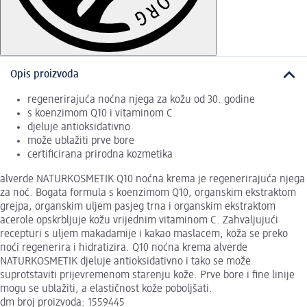
Opis proizvoda
regenerirajuća noćna njega za kožu od 30. godine
s koenzimom Q10 i vitaminom C
djeluje antioksidativno
može ublažiti prve bore
certificirana prirodna kozmetika
alverde NATURKOSMETIK Q10 noćna krema je regenerirajuća njega
za noć. Bogata formula s koenzimom Q10, organskim ekstraktom
grejpa, organskim uljem pasjeg trna i organskim ekstraktom
acerole opskrbljuje kožu vrijednim vitaminom C. Zahvaljujući
recepturi s uljem makadamije i kakao maslacem, koža se preko
noći regenerira i hidratizira. Q10 noćna krema alverde
NATURKOSMETIK djeluje antioksidativno i tako se može
suprotstaviti prijevremenom starenju kože. Prve bore i fine linije
mogu se ublažiti, a elastičnost kože poboljšati.
dm broj proizvoda: 1559445