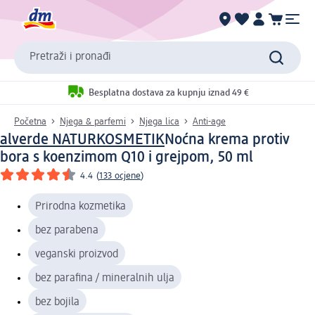
Pretraži i pronađi
Besplatna dostava za kupnju iznad 49 €
Početna
Njega & parfemi
Njega lica
Anti-age
alverde NATURKOSMETIK
Noćna krema protiv
bora s koenzimom Q10 i grejpom, 50 ml
4.4
(
133 ocjene
)
Prirodna kozmetika
bez parabena
veganski proizvod
bez parafina / mineralnih ulja
bez bojila