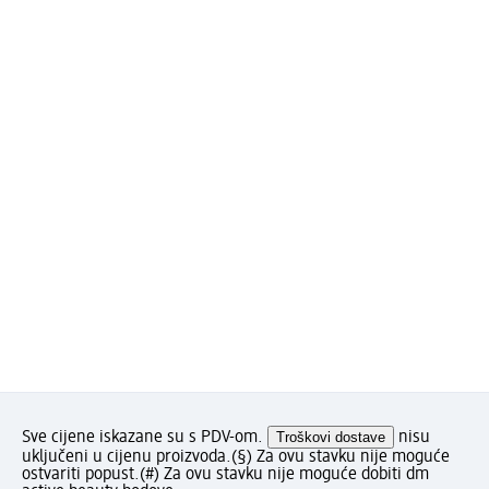
Sve cijene iskazane su s PDV-om.
Troškovi dostave
nisu
uključeni u cijenu proizvoda.
(§) Za ovu stavku nije moguće
ostvariti popust.
(#) Za ovu stavku nije moguće dobiti dm