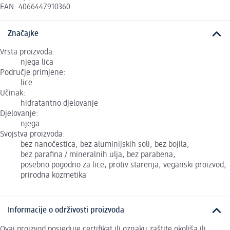
EAN: 4066447910360
Značajke
Vrsta proizvoda:
njega lica
Područje primjene:
lice
Učinak:
hidratantno djelovanje
Djelovanje:
njega
Svojstva proizvoda:
bez nanočestica, bez aluminijskih soli, bez bojila,
bez parafina / mineralnih ulja, bez parabena,
posebno pogodno za lice, protiv starenja, veganski proizvod,
prirodna kozmetika
Informacije o održivosti proizvoda
Ovaj proizvod posjeduje certifikat ili oznaku zaštite okoliša ili