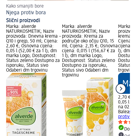
Kako smanjiti bore
Već
Njega protiv bora
Nj
Slični proizvodi
Marka: alverde
Marka: alverde
Marka: B
NATURKOSMETIK; Naziv
NATURKOSMETIK; Naziv
proizvod
proizvoda: Dnevna krema –
proizvoda: Krema za
krema pr
Q10 i grejp, 50 ml; Cijena:
područje oko očiju Q10, 15
Cijena: 
2,60 €; Osnovna cijena:
ml; Cijena: 2,35 €; Osnovna
cijena: 0
0,05 l (52,00 € za 1 l); dm
cijena: 0,015 l (156,67 € za
l); dm m
marka Logo; Dostupnost:
1 l); dm marka Logo;
Dostupno
Status zeleno Dostupno za
Dostupnost: Status zeleno
Dostupno
isporuku, Status sivo
Dostupno za isporuku,
Status s
Odaberi dm trgovinu
Status sivo Odaberi dm
trgovinu
trgovinu
2,70 €
0,05 l (5
na 02.05
Balea
Q1
protiv bo
Dostu