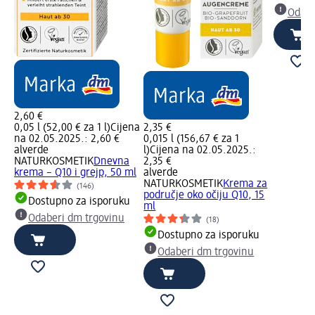
Odabe
2,60 €
0,05 l (52,00 € za 1 l)
Cijena
2,35 €
na 02.05.2025.: 2,60 €
0,015 l (156,67 € za 1
alverde
l)
Cijena na 02.05.2025.:
NATURKOSMETIK
Dnevna
2,35 €
krema – Q10 i grejp, 50 ml
alverde
NATURKOSMETIK
Krema za
(146)
područje oko očiju Q10, 15
Dostupno za isporuku
ml
Odaberi dm trgovinu
(18)
Dostupno za isporuku
Odaberi dm trgovinu