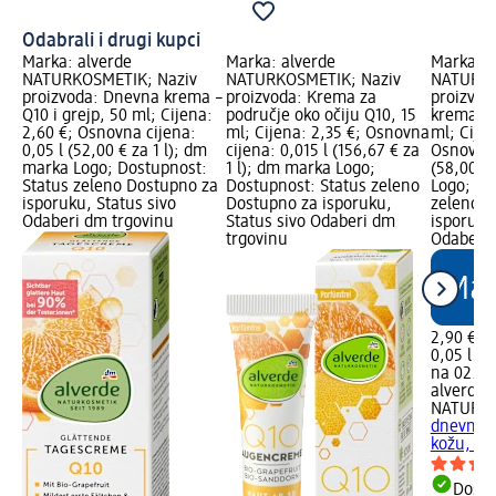
Odabrali i drugi kupci
Marka: alverde
Marka: alverde
Marka: a
NATURKOSMETIK; Naziv
NATURKOSMETIK; Naziv
NATURKO
proizvoda: Dnevna krema –
proizvoda: Krema za
proizvod
Q10 i grejp, 50 ml; Cijena:
područje oko očiju Q10, 15
krema za
2,60 €; Osnovna cijena:
ml; Cijena: 2,35 €; Osnovna
ml; Cijen
0,05 l (52,00 € za 1 l); dm
cijena: 0,015 l (156,67 € za
Osnovna 
marka Logo; Dostupnost:
1 l); dm marka Logo;
(58,00 €
Status zeleno Dostupno za
Dostupnost: Status zeleno
Logo; Do
isporuku, Status sivo
Dostupno za isporuku,
zeleno D
Odaberi dm trgovinu
Status sivo Odaberi dm
isporuku
trgovinu
Odaberi 
2,90 €
0,05 l (5
na 02.05
alverde
NATURK
dnevna k
kožu, 50
Dostu