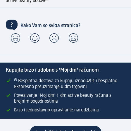
active beauty bodove.
Kako Vam se sviđa stranica?
Kupujte brzo i udobno s 'Moj dm' računom
⁽¹⁾ Besplatna dostava za kupnju iznad 49 € i besplatno
Ekspresno preuzimanje u dm trgovini
Povezivanje 'Moj dm' i dm active beauty računa s
brojnim pogodnostima
Brzo i jednostavno upravljanje narudžbama