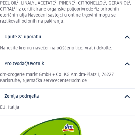
PEEL OIL², LINALYL ACETATE², PINENE², CITRONELLOL², GERANIOL²,
CITRAL² ¹iz certificirane organske poljoprivrede ²iz prirodnih
eteričnih ulja Navedeni sastojci u online trgovini mogu se
razlikovati od onih na pakiranju.
Upute za uporabu
Nanesite kremu navečer na očišćeno lice, vrat i dekolte.
Proizvođač/Uvoznik
dm-drogerie markt GmbH + Co. KG Am dm-Platz 1, 76227
Karlsruhe, Njemačka servicecenter@dm.de
Zemlja podrijetla
EU, Italija