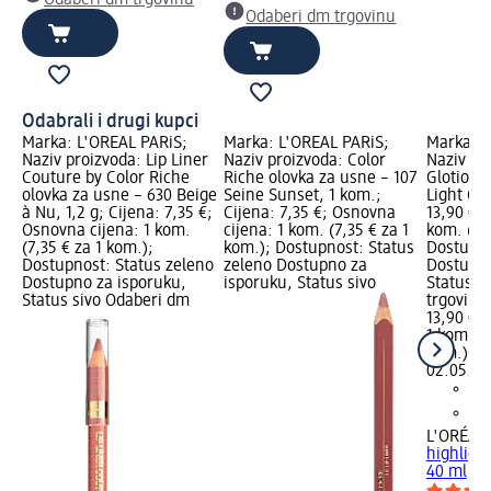
Odaberi dm trgovinu
Odabrali i drugi kupci
Marka: L'ORÉAL PARiS;
Marka: L'ORÉAL PARiS;
Marka: L
Naziv proizvoda: Lip Liner
Naziv proizvoda: Color
Naziv pr
Couture by Color Riche
Riche olovka za usne – 107
Glotion h
olovka za usne – 630 Beige
Seine Sunset, 1 kom.;
Light Glo
à Nu, 1,2 g; Cijena: 7,35 €;
Cijena: 7,35 €; Osnovna
13,90 €;
Osnovna cijena: 1 kom.
cijena: 1 kom. (7,35 € za 1
kom. (13,
(7,35 € za 1 kom.);
kom.); Dostupnost: Status
Dostupno
Dostupnost: Status zeleno
zeleno Dostupno za
Dostupno
Dostupno za isporuku,
isporuku, Status sivo
Status s
Status sivo Odaberi dm
trgovinu
13,90 €
1 kom. (1
kom.)
Cij
02.05.20
L'ORÉAL 
highlight
40 ml