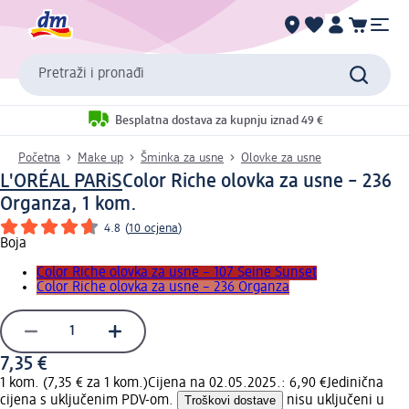
Pretraži i pronađi
Besplatna dostava za kupnju iznad 49 €
Početna
Make up
Šminka za usne
Olovke za usne
L'ORÉAL PARiS
Color Riche olovka za usne – 236
Organza, 1 kom.
4.8
(
10 ocjena
)
Boja
Color Riche olovka za usne – 107 Seine Sunset
Color Riche olovka za usne – 236 Organza
7,35 €
1 kom. (7,35 € za 1 kom.)
Cijena na 02.05.2025.: 6,90 €
Jedinična
cijena s uključenim PDV-om.
Troškovi dostave
nisu uključeni u