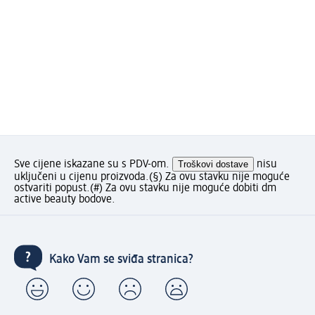
Sve cijene iskazane su s PDV-om.
Troškovi dostave
nisu
uključeni u cijenu proizvoda.
(§) Za ovu stavku nije moguće
ostvariti popust.
(#) Za ovu stavku nije moguće dobiti dm
active beauty bodove.
Kako Vam se sviđa stranica?