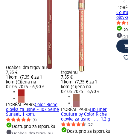
L'ORÉAL 
Couture 
olovka za
Dostu
Odabe
Odaberi dm trgovinu
7,35 €
trgovinu
1 kom. (7,35 € za 1
7,35 €
kom.)
Cijena na
1 kom. (7,35 € za 1
02.05.2025.: 6,90 €
kom.)
Cijena na
02.05.2025.: 6,90 €
L'ORÉAL PARiS
Color Riche
olovka za usne – 107 Seine
L'ORÉAL PARiS
Lip Liner
Sunset, 1 kom.
Couture by Color Riche
olovka za usne –..., 1,2 g
(6)
(20)
Dostupno za isporuku
Dostupno za isporuku
Odaberi dm trgovinu