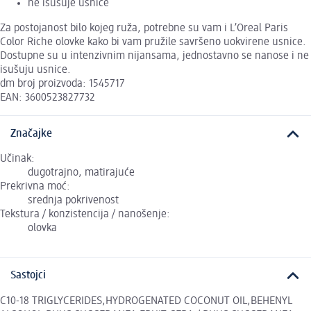
ne isušuje usnice
Za postojanost bilo kojeg ruža, potrebne su vam i L’Oreal Paris
Color Riche olovke kako bi vam pružile savršeno uokvirene usnice.
Dostupne su u intenzivnim nijansama, jednostavno se nanose i ne
isušuju usnice.
dm broj proizvoda: 1545717
EAN: 3600523827732
Značajke
Učinak:
dugotrajno, matirajuće
Prekrivna moć:
srednja pokrivenost
Tekstura / konzistencija / nanošenje:
olovka
Sastojci
C10-18 TRIGLYCERIDES,HYDROGENATED COCONUT OIL,BEHENYL