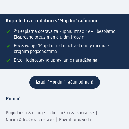
Kupujte brzo i udobno s 'Moj dm' računom
⁽¹⁾ Besplatna dostava za kupnju iznad 49 € i besplatno
Ekspresno preuzimanje u dm trgovini
Povezivanje 'Moj dm' i dm active beauty računa s
brojnim pogodnostima
Brzo i jednostavno upravljanje narudžbama
Izradi 'Moj dm' račun odmah!
Pomoć
Pogodnosti & usluge
dm služba za korisnike
Načini & troškovi dostave
Povrat proizvoda