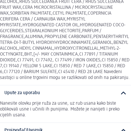
ALCOHOL,RHUS SUCCEDANEA FRUIT CERA / RHUS SUCCEDANEA
FRUIT WAX,CERA MICROCRISTALLINA / MICROCRYSTALLINE
WAX,SORBITAN PALMITATE,CETYL PALMITATE,COPERNICIA
CERIFERA CERA / CARNAUBA WAX,MYRISTYL
MYRISTATE,HYDROGENATED CASTOR OIL,HYDROGENATED COCO-
GLYCERIDES,STEARALKONIUM HECTORITE,PARFUM /
FRAGRANCE,ALUMINA,PROPYLENE CARBONATE,PENTAERYTHRITYL
TETRA-DI-T-BUTYL HYDROXYHYDROCINNAMATE,GERANIOL,BENZYL
ALCOHOL,HEXYL CINNAMAL,HYDROXYCITRONELLAL,METHYL-2-
OCTYNOATE,BHT,[+/- MAY CONTAINMICA,CI 77891 / TITANIUM
DIOXIDE,CI 77491, CI 77492, CI 77499 / IRON OXIDES,CI 15850 / RED
7,CI 19140 / YELLOW 5 LAKE,CI 15850 / RED 7 LAKE,CI 15850 / RED
6,CI 77120 / BARIUM SULFATE,CI 45410 / RED 28 LAKE Navedeni
sastojci u online trgovini mogu se razlikovati od onih na pakiranju.
Upute za uporabu
Nanesite olovku prije ruža za usne, uz rub usana kako biste
oblikovali usne i učinili ih punijima. Možete je nanijeti i preko
cijelih usana.
Proizvođač/Uvoznik