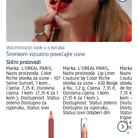
Voluminozan look u 6 koraka
Is
Šminkom vizualno povećajte usne
Ve
Slični proizvodi
Marka: L'ORÉAL PARiS;
Marka: L'ORÉAL PARiS;
Marka: L
Naziv proizvoda: Color
Naziv proizvoda: Lip Liner
Naziv pro
Riche olovka za usne – 107
Couture by Color Riche
Couture 
Seine Sunset, 1 kom.;
olovka za usne – 630 Beige
olovka z
Cijena: 7,35 €; Osnovna
à Nu, 1,2 g; Cijena: 7,35 €;
de Rose, 
cijena: 1 kom. (7,35 € za 1
Osnovna cijena: 1 kom.
7,35 €; 
kom.); Dostupnost: Status
(7,35 € za 1 kom.);
kom. (7,3
zeleno Dostupno za
Dostupnost: Status zeleno
Dostupno
isporuku, Status sivo
Dostupno za isporuku,
Dostupno
Status sivo Odaberi dm
Status s
trgovinu
7,35 €
1 kom. (7