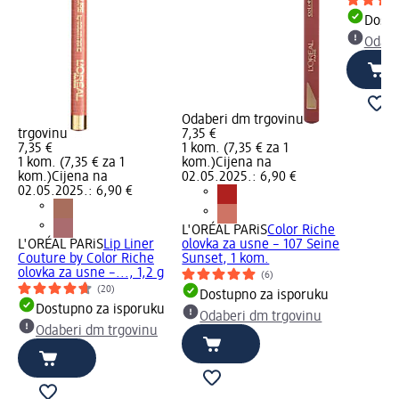
Dostu
Odabe
Odaberi dm trgovinu
trgovinu
7,35 €
7,35 €
1 kom. (7,35 € za 1
1 kom. (7,35 € za 1
kom.)
Cijena na
kom.)
Cijena na
02.05.2025.: 6,90 €
02.05.2025.: 6,90 €
L'ORÉAL PARiS
Color Riche
L'ORÉAL PARiS
Lip Liner
olovka za usne – 107 Seine
Couture by Color Riche
Sunset, 1 kom.
olovka za usne –..., 1,2 g
(6)
(20)
Dostupno za isporuku
Dostupno za isporuku
Odaberi dm trgovinu
Odaberi dm trgovinu