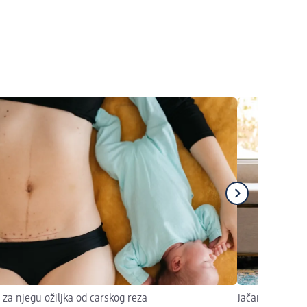
i za njegu ožiljka od carskog reza
Jačanje tijela i