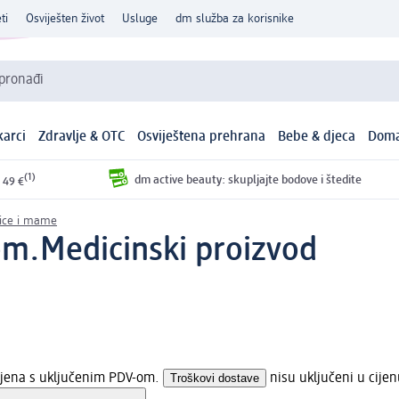
ti
Osviješten život
Usluge
dm služba za korisnike
 pronađi
arci
Zdravlje & OTC
Osviještena prehrana
Bebe & djeca
Doma
(1)
dm active beauty: skupljajte bodove i štedite
 49 €
nice i mame
om.
Medicinski proizvod
cijena s uključenim PDV-om.
Troškovi dostave
nisu uključeni u cijen