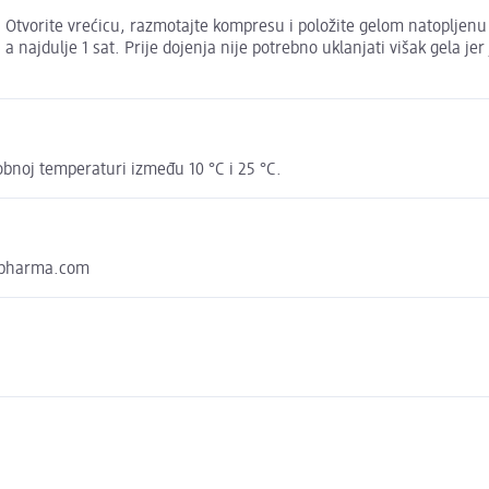
. Otvorite vrećicu, razmotajte kompresu i položite gelom natopljen
 najdulje 1 sat. Prije dojenja nije potrebno uklanjati višak gela je
obnoj temperaturi između 10 °C i 25 °C.
ropharma.com