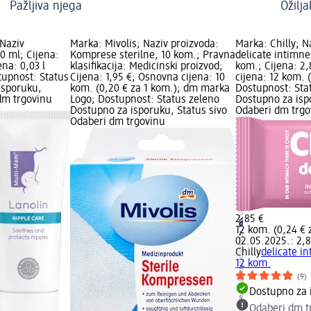
Pažljiva njega
Ožilj
Naziv
Marka: Mivolis; Naziv proizvoda:
Marka: Chilly; N
30 ml; Cijena:
Komprese sterilne, 10 kom.; Pravna
delicate intimn
na: 0,03 l
klasifikacija: Medicinski proizvod;
kom.; Cijena: 2
stupnost: Status
Cijena: 1,95 €; Osnovna cijena: 10
cijena: 12 kom. 
isporuku,
kom. (0,20 € za 1 kom.); dm marka
Dostupnost: Sta
dm trgovinu
Logo; Dostupnost: Status zeleno
Dostupno za isp
Dostupno za isporuku, Status sivo
Odaberi dm trgo
Odaberi dm trgovinu
2,85 €
12 kom. (0,24 € 
02.05.2025.: 2,8
Chilly
delicate i
12 kom.
(9)
Dostupno za 
Odaberi dm t