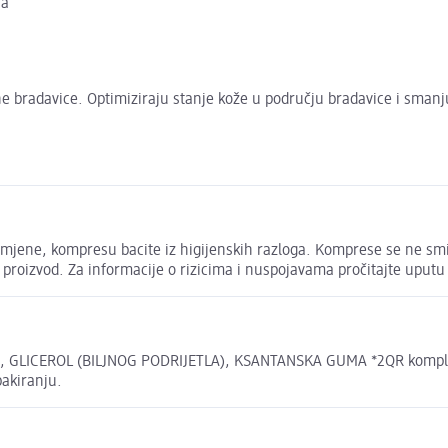
ja
 bradavice. Optimiziraju stanje kože u području bradavice i smanju
ene, kompresu bacite iz higijenskih razloga. Komprese se ne smiju
proizvod. Za informacije o rizicima i nuspojavama pročitajte uputu o l
ICEROL (BILJNOG PODRIJETLA), KSANTANSKA GUMA *2QR kompleks: 
pakiranju.