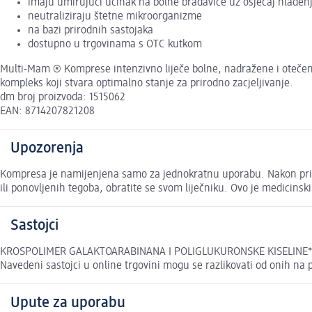
imaju umirujući učinak na bolne bradavice uz osjećaj hlađen
neutraliziraju štetne mikroorganizme
na bazi prirodnih sastojaka
dostupno u trgovinama s OTC kutkom
Multi-Mam ® Komprese intenzivno liječe bolne, nadražene i otečene
kompleks koji stvara optimalno stanje za prirodno zacjeljivanje.
dm broj proizvoda: 1515062
EAN: 8714207821208
Upozorenja
Kompresa je namijenjena samo za jednokratnu uporabu. Nakon primj
ili ponovljenih tegoba, obratite se svom liječniku. Ovo je medicinski 
Sastojci
KROSPOLIMER GALAKTOARABINANA I POLIGLUKURONSKE KISELINE*, GL
Navedeni sastojci u online trgovini mogu se razlikovati od onih na 
Upute za uporabu