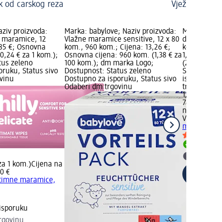
ak od carskog reza
Vježbe za miš
aziv proizvoda:
Marka: babylove; Naziv proizvoda:
Marka: Viole
e maramice, 12
Vlažne maramice sensitive, 12 x 80
double care
,85 €; Osnovna
kom., 960 kom.; Cijena: 13,26 €;
kozje mlijek
(0,24 € za 1 kom.);
Osnovna cijena: 960 kom. (1,38 € za
1,75 €; Osn
tus zeleno
100 kom.); dm marka Logo;
(2,43 € za 
oruku, Status sivo
Dostupnost: Status zeleno
Status zele
vinu
Dostupno za isporuku, Status sivo
isporuku, S
Odaberi dm trgovinu
trgovinu
1,75 €
72 kom. (2,
na 02.05.202
Violeta
doubl
maramice – 
Dostupno
Odaberi 
za 1 kom.)
Cijena na
0 €
ntimne maramice,
isporuku
rgovinu