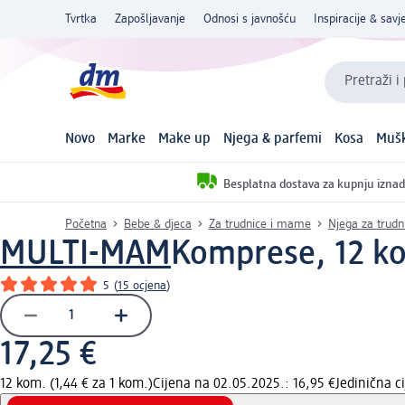
Tvrtka
Zapošljavanje
Odnosi s javnošću
Inspiracije & savje
Pretraži i
Novo
Marke
Make up
Njega & parfemi
Kosa
Mušk
Besplatna dostava za kupnju iznad
Početna
Bebe & djeca
Za trudnice i mame
Njega za trud
MULTI-MAM
Komprese, 12 k
5
(
15 ocjena
)
17,25 €
12 kom. (1,44 € za 1 kom.)
Cijena na 02.05.2025.: 16,95 €
Jedinična 