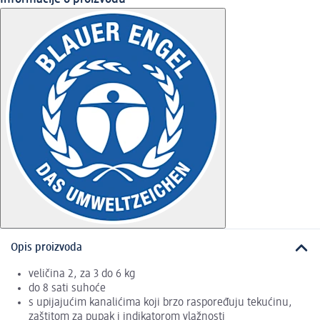
Opis proizvoda
veličina 2, za 3 do 6 kg
do 8 sati suhoće
s upijajućim kanalićima koji brzo raspoređuju tekućinu,
zaštitom za pupak i indikatorom vlažnosti