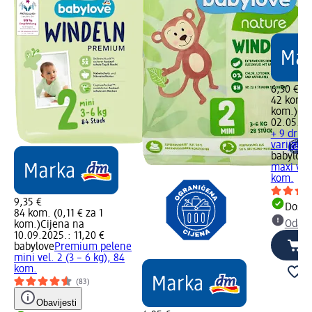
6,30 €
42 kom. (
kom.)
Cij
02.05.20
+ 9 drugi
varijante
babylove
maxi vel.
kom.
9,35 €
Dostu
84 kom. (0,11 € za 1
Odabe
kom.)
Cijena na
10.09.2025.: 11,20 €
babylove
Premium pelene
mini vel. 2 (3 – 6 kg), 84
kom.
(83)
Obavijesti