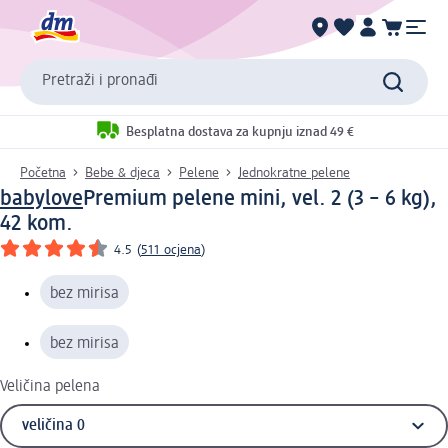
Pretraži i pronađi
Besplatna dostava za kupnju iznad 49 €
Početna
Bebe & djeca
Pelene
Jednokratne pelene
babylove
Premium pelene mini, vel. 2 (3 – 6 kg),
42 kom.
4.5
(
511 ocjena
)
bez mirisa
bez mirisa
Veličina pelena