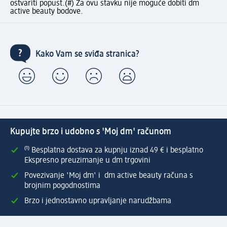
ostvariti popust.
(#) Za ovu stavku nije moguće dobiti dm
active beauty bodove.
Kako Vam se sviđa stranica?
Kupujte brzo i udobno s 'Moj dm' računom
⁽¹⁾ Besplatna dostava za kupnju iznad 49 € i besplatno
Ekspresno preuzimanje u dm trgovini
Povezivanje 'Moj dm' i dm active beauty računa s
brojnim pogodnostima
Brzo i jednostavno upravljanje narudžbama