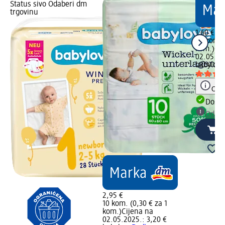
Status sivo Odaberi dm
trgovinu
1,60 €
60 kom. 
kom.)
Cij
02.05.20
babylove
Obav
Dostu
Odabe
2,95 €
10 kom. (0,30 € za 1
kom.)
Cijena na
02.05.2025.: 3,20 €