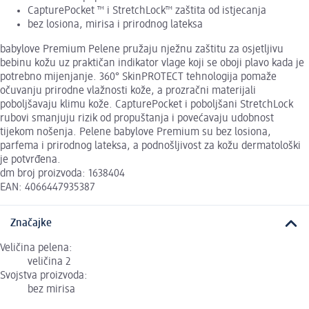
CapturePocket ™ i StretchLock™ zaštita od istjecanja
bez losiona, mirisa i prirodnog lateksa
babylove Premium Pelene pružaju nježnu zaštitu za osjetljivu
bebinu kožu uz praktičan indikator vlage koji se oboji plavo kada je
potrebno mijenjanje. 360° SkinPROTECT tehnologija pomaže
očuvanju prirodne vlažnosti kože, a prozračni materijali
poboljšavaju klimu kože. CapturePocket i poboljšani StretchLock
rubovi smanjuju rizik od propuštanja i povećavaju udobnost
tijekom nošenja. Pelene babylove Premium su bez losiona,
parfema i prirodnog lateksa, a podnošljivost za kožu dermatološki
je potvrđena.
dm broj proizvoda: 1638404
EAN: 4066447935387
Značajke
Veličina pelena:
veličina 2
Svojstva proizvoda:
bez mirisa