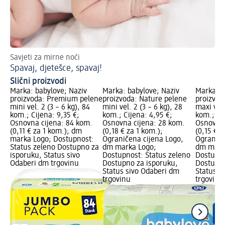
Savjeti za mirne noći
Vod
Spavaj, djetešce, spavaj!
Pe
Slični proizvodi
Marka: babylove; Naziv
Marka: babylove; Naziv
Marka: b
proizvoda: Premium pelene
proizvoda: Nature pelene
proizvod
mini vel. 2 (3 – 6 kg), 84
mini vel. 2 (3 – 6 kg), 28
maxi vel.
kom.; Cijena: 9,35 €;
kom.; Cijena: 4,95 €;
kom.; Cij
Osnovna cijena: 84 kom.
Osnovna cijena: 28 kom.
Osnovna 
(0,11 € za 1 kom.); dm
(0,18 € za 1 kom.);
(0,15 € z
marka Logo; Dostupnost:
Ograničena cijena Logo,
Ograniče
Status zeleno Dostupno za
dm marka Logo;
dm mark
isporuku, Status sivo
Dostupnost: Status zeleno
Dostupno
Odaberi dm trgovinu
Dostupno za isporuku,
Dostupno
Status sivo Odaberi dm
Status s
trgovinu
trgovinu