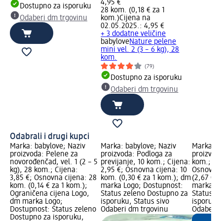
4,95 €
Dostupno za isporuku
28 kom. (0,18 € za 1
Odaberi dm trgovinu
kom.)
Cijena na
02.05.2025.: 4,95 €
+ 3 dodatne veličine
babylove
Nature pelene
mini vel. 2 (3 – 6 kg), 28
kom.
(79)
Dostupno za isporuku
Odaberi dm trgovinu
Odabrali i drugi kupci
Marka: babylove; Naziv
Marka: babylove; Naziv
Marka: b
proizvoda: Pelene za
proizvoda: Podloga za
proizvoda
novorođenčad, vel. 1 (2 – 5
previjanje, 10 kom.; Cijena:
kom.; Cij
kg), 28 kom.; Cijena:
2,95 €; Osnovna cijena: 10
Osnovna 
3,85 €; Osnovna cijena: 28
kom. (0,30 € za 1 kom.); dm
(2,67 € 
kom. (0,14 € za 1 kom.);
marka Logo; Dostupnost:
marka Lo
Ograničena cijena Logo,
Status zeleno Dostupno za
Status z
dm marka Logo;
isporuku, Status sivo
isporuku
Dostupnost: Status zeleno
Odaberi dm trgovinu
Odaberi 
Dostupno za isporuku,