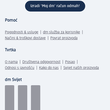
Izradi 'Moj dm' račun odmah!
Pomoć
Pogodnosti & usluge
dm služba za korisnike
Načini & troškovi dostave
Povrat proizvoda
Tvrtka
O nama
Društvena odgovornost
Posao
Odnosi s javnošću
Kako do nas
Svijet naših proizvoda
dm Svijet