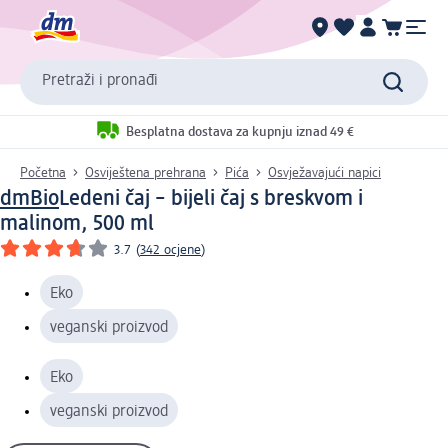
Pretraži i pronađi
Besplatna dostava za kupnju iznad 49 €
Početna
Osviještena prehrana
Pića
Osvježavajući napici
dmBio
Ledeni čaj – bijeli čaj s breskvom i
malinom, 500 ml
3.7
(
342 ocjene
)
Eko
veganski proizvod
Eko
veganski proizvod