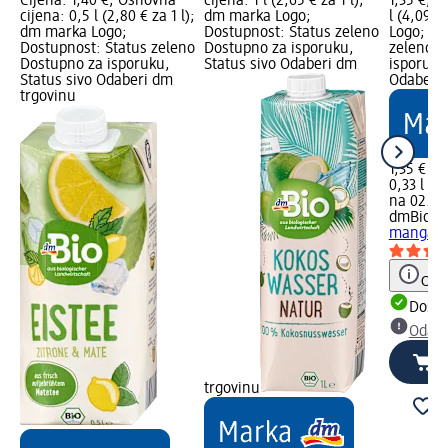
Cijena: 1,40 €; Osnovna
cijena: 1 l (2,65 € za 1 l);
1,35 €; O
cijena: 0,5 l (2,80 € za 1 l);
dm marka Logo;
l (4,09 €
dm marka Logo;
Dostupnost: Status zeleno
Logo; Do
Dostupnost: Status zeleno
Dostupno za isporuku,
zeleno D
Dostupno za isporuku,
Status sivo Odaberi dm
isporuku
Status sivo Odaberi dm
Odaberi 
trgovinu
1,35 €
0,33 l (4,
na 02.05
dmBio
So
manga, 
Obav
Dostu
Odabe
trgovinu