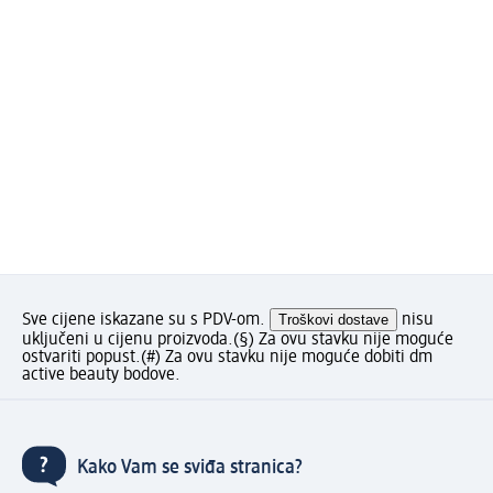
Sve cijene iskazane su s PDV-om.
Troškovi dostave
nisu
uključeni u cijenu proizvoda.
(§) Za ovu stavku nije moguće
ostvariti popust.
(#) Za ovu stavku nije moguće dobiti dm
active beauty bodove.
Kako Vam se sviđa stranica?