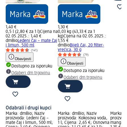
1,40 €
1,30 €
0,5 l (2,80 € za 1 l)
Cijena na
0,03 kg (43,33 € za 1
02.05.2025.: 1,40 €
kg)
Cijena na 02.05.2025.:
dmBio
Ledeni čaj – mate čaj
1,55 €
i limun, 500 ml
dmBio
Bijeli čaj, 20 ﬁlter-
vrećica, 30 g
(141)
(79)
Obavijesti
Obavijesti
Dostupno za isporuku
Dostupno za isporuku
Odaberi dm trgovinu
Odaberi dm trgovinu
Odabrali i drugi kupci
Marka: dmBio; Naziv
Marka: dmBio; Naziv
Marka: d
proizvoda: Ledeni čaj –
proizvoda: Kokosova voda,
proizvod
mate čaj i limun, 500 ml;
1 l; Cijena: 2,65 €; Osnovna
manga, 3