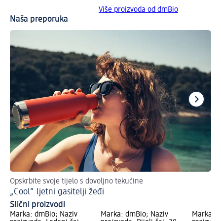
Više proizvoda od dmBio
Naša preporuka
Opskrbite svoje tijelo s dovoljno tekućine
Br
„Cool“ ljetni gasitelji žeđi
Le
Slični proizvodi
Marka: dmBio; Naziv
Marka: dmBio; Naziv
Marka: d