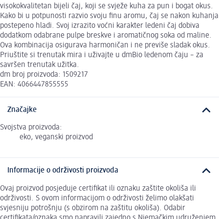
visokokvalitetan bijeli čaj, koji se svježe kuha za pun i bogat okus.
Kako bi u potpunosti razvio svoju finu aromu, čaj se nakon kuhanja
postepeno hladi. Svoj izrazito voćni karakter ledeni čaj dobiva
dodatkom odabrane pulpe breskve i aromatičnog soka od maline.
Ova kombinacija osigurava harmoničan i ne previše sladak okus.
Priuštite si trenutak mira i uživajte u dmBio ledenom čaju – za
savršen trenutak užitka.
dm broj proizvoda: 1509217
EAN: 4066447855555
Značajke
Svojstva proizvoda:
eko, veganski proizvod
Informacije o održivosti proizvoda
Ovaj proizvod posjeduje certifikat ili oznaku zaštite okoliša ili
održivosti. S ovom informacijom o održivosti želimo olakšati
svjesniju potrošnju (s obzirom na zaštitu okoliša). Odabir
certifikata/oznaka smo napravili zajedno s Njemačkim udruženjem