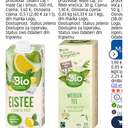
proizvoda: Ledeni čaj –
proizvoda: Bijeli čaj, 20
proizvod
mate čaj i limun, 500 ml;
ﬁlter-vrećica, 30 g; Cijena:
voća (20 
Cijena: 1,40 €; Osnovna
1,30 €; Osnovna cijena:
50 g; Cij
cijena: 0,5 l (2,80 € za 1 l);
0,03 kg (43,33 € za 1 kg);
Osnovna 
dm marka Logo;
dm marka Logo;
(38,00 €
Dostupnost: Status zeleno
Dostupnost: Status zeleno
Logo; Do
Dostupno za isporuku,
Dostupno za isporuku,
zeleno D
Status sivo Odaberi dm
Status sivo Odaberi dm
isporuku
trgovinu
trgovinu
Odaberi 
1,90 €
0,05 kg (
kg)
Cijen
2,25 €
dmBio
Ča
(20 vreći
Obav
Dostu
Odabe