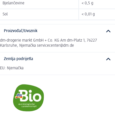
Bjelančevine
< 0,5 g
Sol
< 0,01 g
Proizvođač/Uvoznik
dm-drogerie markt GmbH + Co. KG Am dm-Platz 1, 76227
Karlsruhe, Njemačka servicecenter@dm.de
Zemlja podrijetla
EU: Njemačka