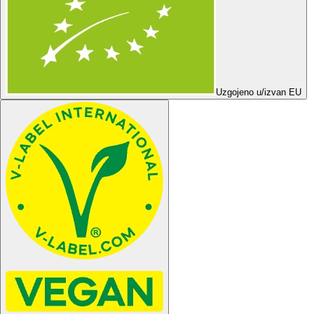
Uzgojeno u/izvan EU