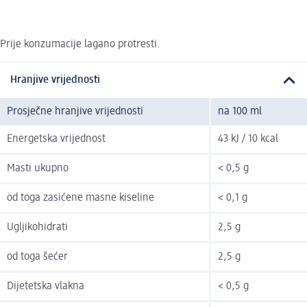
Prije konzumacije lagano protresti.
Hranjive vrijednosti
Prosječne hranjive vrijednosti
na 100 ml
Energetska vrijednost
43 kJ / 10 kcal
Masti ukupno
< 0,5 g
od toga zasićene masne kiseline
< 0,1 g
Ugljikohidrati
2,5 g
od toga šećer
2,5 g
Dijetetska vlakna
< 0,5 g