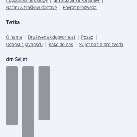
Pogodnosti & usluge
dm služba za korisnike
Načini & troškovi dostave
Povrat proizvoda
Tvrtka
O nama
Društvena odgovornost
Posao
Odnosi s javnošću
Kako do nas
Svijet naših proizvoda
dm Svijet