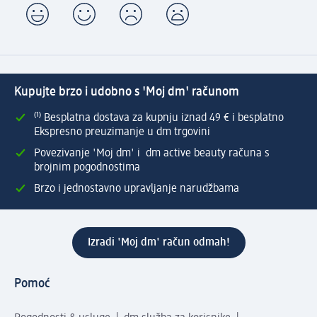
Kupujte brzo i udobno s 'Moj dm' računom
⁽¹⁾ Besplatna dostava za kupnju iznad 49 € i besplatno
Ekspresno preuzimanje u dm trgovini
Povezivanje 'Moj dm' i dm active beauty računa s
brojnim pogodnostima
Brzo i jednostavno upravljanje narudžbama
Izradi 'Moj dm' račun odmah!
Pomoć