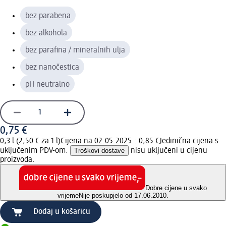
bez parabena
bez alkohola
bez parafina / mineralnih ulja
bez nanočestica
pH neutralno
0,75 €
0,3 l (2,50 € za 1 l)
Cijena na 02.05.2025.: 0,85 €
Jedinična cijena s
uključenim PDV-om.
Troškovi dostave
nisu uključeni u cijenu
proizvoda.
Dobre cijene u svako
vrijeme
Nije poskupjelo od 17.06.2010.
Dodaj u košaricu