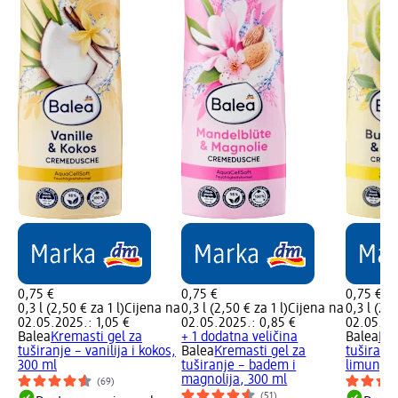
0,75 €
0,75 €
0,75 €
0,3 l (2,50 € za 1 l)
Cijena na
0,3 l (2,50 € za 1 l)
Cijena na
0,3 l (2,5
02.05.2025.: 1,05 €
02.05.2025.: 0,85 €
02.05.20
Balea
Kremasti gel za
+ 1 dodatna veličina
Balea
Kre
tuširanje – vanilija i kokos,
Balea
Kremasti gel za
tuširanj
300 ml
tuširanje – badem i
limun, 3
magnolija, 300 ml
(69)
(51)