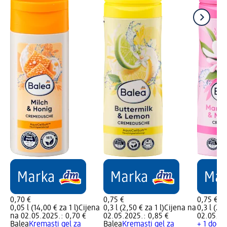
0,70 €
0,75 €
0,75 €
0,05 l (14,00 € za 1 l)
Cijena
0,3 l (2,50 € za 1 l)
Cijena na
0,3 l (2,5
na 02.05.2025.: 0,70 €
02.05.2025.: 0,85 €
02.05.20
Balea
Kremasti gel za
Balea
Kremasti gel za
+ 1 dodat