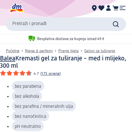
Pretraži i pronađi
Besplatna dostava za kupnju iznad 49 €
Početna
Njega & parfemi
Pranje tijela
Gelovi za tuširanje
Balea
Kremasti gel za tuširanje – med i mlijeko,
300 ml
4.7
(
175 ocjena
)
bez parabena
bez alkohola
bez parafina / mineralnih ulja
bez nanočestica
pH neutralno