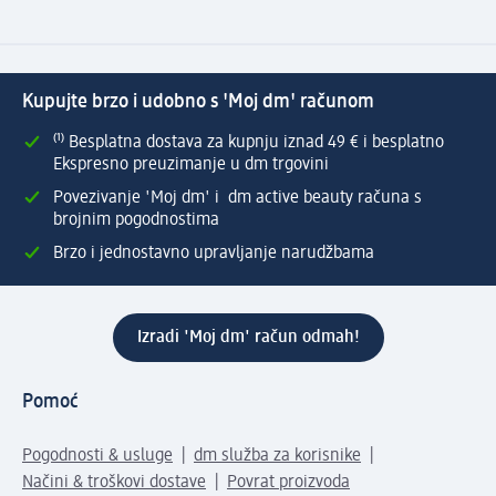
Kupujte brzo i udobno s 'Moj dm' računom
⁽¹⁾ Besplatna dostava za kupnju iznad 49 € i besplatno
Ekspresno preuzimanje u dm trgovini
Povezivanje 'Moj dm' i dm active beauty računa s
brojnim pogodnostima
Brzo i jednostavno upravljanje narudžbama
Izradi 'Moj dm' račun odmah!
Pomoć
Pogodnosti & usluge
dm služba za korisnike
Načini & troškovi dostave
Povrat proizvoda