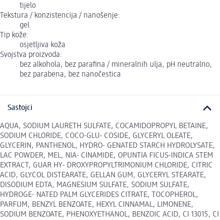
tijelo
Tekstura / konzistencija / nanošenje:
gel
Tip kože:
osjetljiva koža
Svojstva proizvoda:
bez alkohola, bez parafina / mineralnih ulja, pH neutralno,
bez parabena, bez nanočestica
Sastojci
AQUA, SODIUM LAURETH SULFATE, COCAMIDOPROPYL BETAINE,
SODIUM CHLORIDE, COCO-GLU- COSIDE, GLYCERYL OLEATE,
GLYCERIN, PANTHENOL, HYDRO- GENATED STARCH HYDROLYSATE,
LAC POWDER, MEL, NIA- CINAMIDE, OPUNTIA FICUS-INDICA STEM
EXTRACT, GUAR HY- DROXYPROPYLTRIMONIUM CHLORIDE, CITRIC
ACID, GLYCOL DISTEARATE, GELLAN GUM, GLYCERYL STEARATE,
DISODIUM EDTA, MAGNESIUM SULFATE, SODIUM SULFATE,
HYDROGE- NATED PALM GLYCERIDES CITRATE, TOCOPHEROL,
PARFUM, BENZYL BENZOATE, HEXYL CINNAMAL, LIMONENE,
SODIUM BENZOATE, PHENOXYETHANOL, BENZOIC ACID, CI 13015, CI