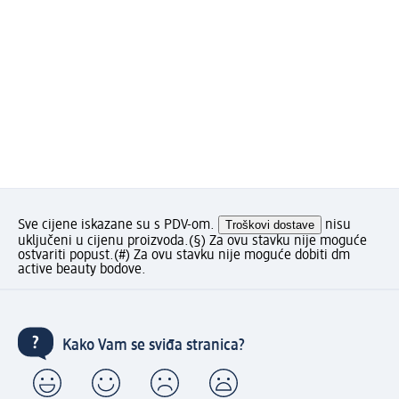
Sve cijene iskazane su s PDV-om.
Troškovi dostave
nisu
uključeni u cijenu proizvoda.
(§) Za ovu stavku nije moguće
ostvariti popust.
(#) Za ovu stavku nije moguće dobiti dm
active beauty bodove.
Kako Vam se sviđa stranica?