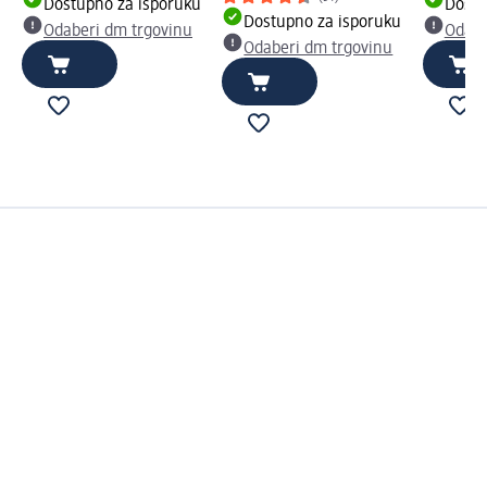
Dostupno za isporuku
Dostu
Dostupno za isporuku
Odaberi dm trgovinu
Odabe
Odaberi dm trgovinu