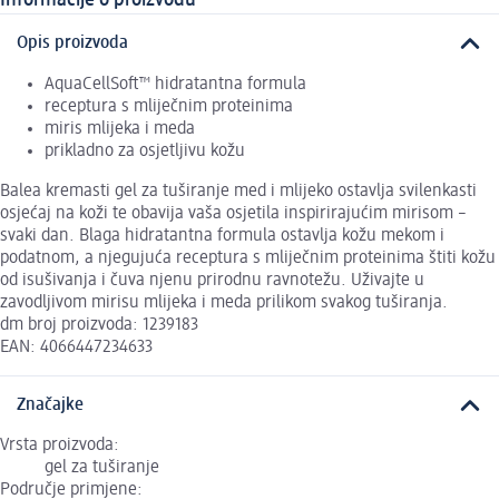
Informacije o proizvodu
Opis proizvoda
AquaCellSoft™ hidratantna formula
receptura s mliječnim proteinima
miris mlijeka i meda
prikladno za osjetljivu kožu
Balea kremasti gel za tuširanje med i mlijeko ostavlja svilenkasti
osjećaj na koži te obavija vaša osjetila inspirirajućim mirisom –
svaki dan. Blaga hidratantna formula ostavlja kožu mekom i
podatnom, a njegujuća receptura s mliječnim proteinima štiti kožu
od isušivanja i čuva njenu prirodnu ravnotežu. Uživajte u
zavodljivom mirisu mlijeka i meda prilikom svakog tuširanja.
dm broj proizvoda: 1239183
EAN: 4066447234633
Značajke
Vrsta proizvoda:
gel za tuširanje
Područje primjene: