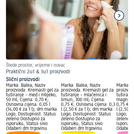
Štede prostor, vrijeme i novac
Za
Praktični 2u1 & 3u1 proizvodi
Al
Slični proizvodi
Marka: Balea; Naziv
Marka: Balea; Naziv
Marka: B
proizvoda: Kremasti gel za
proizvoda: Kremasti gel za
proizvod
tuširanje – med i mlijeko,
tuširanje – mlaćenica i
tuširanj
50 ml; Cijena: 0,70 €;
limun, 300 ml; Cijena:
magnolij
Osnovna cijena: 0,05 l
0,75 €; Osnovna cijena: 0,3
0,75 €; 
(14,00 € za 1 l); dm marka
l (2,50 € za 1 l); dm marka
l (2,50 €
Logo; Dostupnost: Status
Logo; Dostupnost: Status
Logo; Do
zeleno Dostupno za
zeleno Dostupno za
zeleno D
isporuku, Status sivo
isporuku, Status sivo
isporuku
Odaberi dm trgovinu
Odaberi dm trgovinu
Odaberi 