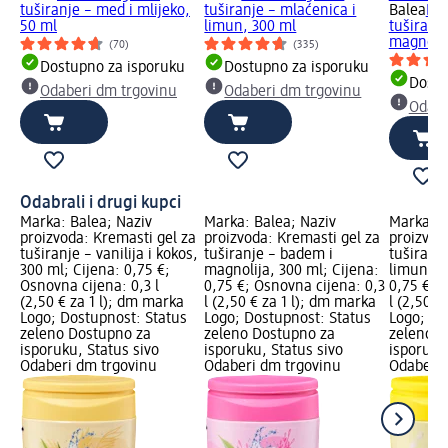
tuširanje – med i mlijeko,
tuširanje – mlaćenica i
Balea
Kre
50 ml
limun, 300 ml
tuširanj
magnolij
(70)
(335)
Dostupno za isporuku
Dostupno za isporuku
Dostu
Odaberi dm trgovinu
Odaberi dm trgovinu
Odabe
Odabrali i drugi kupci
Marka: Balea; Naziv
Marka: Balea; Naziv
Marka: B
proizvoda: Kremasti gel za
proizvoda: Kremasti gel za
proizvod
tuširanje – vanilija i kokos,
tuširanje – badem i
tuširanj
300 ml; Cijena: 0,75 €;
magnolija, 300 ml; Cijena:
limun, 3
Osnovna cijena: 0,3 l
0,75 €; Osnovna cijena: 0,3
0,75 €; 
(2,50 € za 1 l); dm marka
l (2,50 € za 1 l); dm marka
l (2,50 €
Logo; Dostupnost: Status
Logo; Dostupnost: Status
Logo; Do
zeleno Dostupno za
zeleno Dostupno za
zeleno D
isporuku, Status sivo
isporuku, Status sivo
isporuku
Odaberi dm trgovinu
Odaberi dm trgovinu
Odaberi 