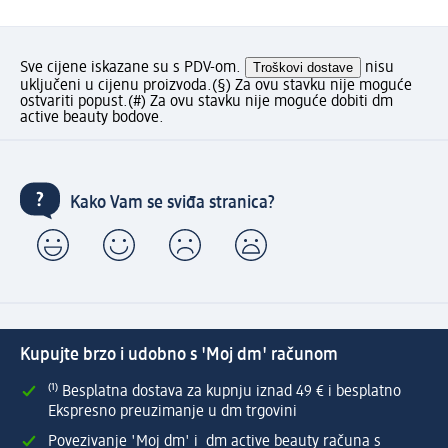
Sve cijene iskazane su s PDV-om.
Troškovi dostave
nisu
uključeni u cijenu proizvoda.
(§) Za ovu stavku nije moguće
ostvariti popust.
(#) Za ovu stavku nije moguće dobiti dm
active beauty bodove.
Kako Vam se sviđa stranica?
Kupujte brzo i udobno s 'Moj dm' računom
⁽¹⁾ Besplatna dostava za kupnju iznad 49 € i besplatno
Ekspresno preuzimanje u dm trgovini
Povezivanje 'Moj dm' i dm active beauty računa s