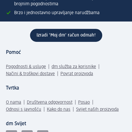
brojnim pogodnostima
Brzo i jednostavno upravljanje narudžbama
Izradi 'Moj dm' račun odmah!
Pomoć
Pogodnosti & usluge
dm služba za korisnike
Načini & troškovi dostave
Povrat proizvoda
Tvrtka
O nama
Društvena odgovornost
Posao
Odnosi s javnošću
Kako do nas
Svijet naših proizvoda
dm Svijet