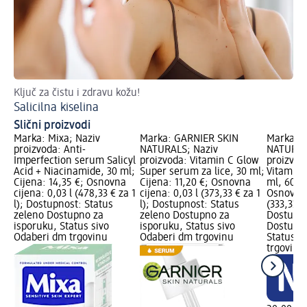
Ključ za čistu i zdravu kožu!
Sa
Salicilna kiselina
Ko
Slični proizvodi
Marka: Mixa; Naziv
Marka: GARNIER SKIN
Marka: 
proizvoda: Anti-
NATURALS; Naziv
NATURAL
Imperfection serum Salicyl
proizvoda: Vitamin C Glow
proizvod
Acid + Niacinamide, 30 ml;
Super serum za lice, 30 ml;
Vitamin 
Cijena: 14,35 €; Osnovna
Cijena: 11,20 €; Osnovna
ml, 60 ml
cijena: 0,03 l (478,33 € za 1
cijena: 0,03 l (373,33 € za 1
Osnovna 
l); Dostupnost: Status
l); Dostupnost: Status
(333,33 €
zeleno Dostupno za
zeleno Dostupno za
Dostupno
isporuku, Status sivo
isporuku, Status sivo
Dostupno
Odaberi dm trgovinu
Odaberi dm trgovinu
Status s
trgovinu