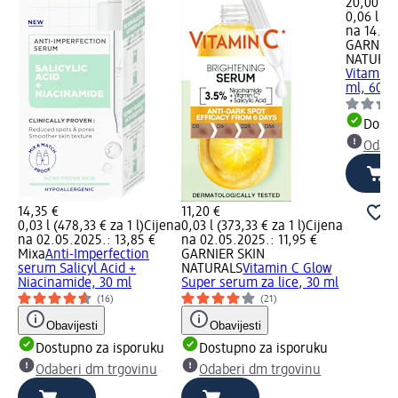
20,00 €
0,06 l (33
na 14.05
GARNIER
NATURA
Vitamin 
ml, 60 m
Dostu
Odabe
14,35 €
11,20 €
0,03 l (478,33 € za 1 l)
Cijena
0,03 l (373,33 € za 1 l)
Cijena
na 02.05.2025.: 13,85 €
na 02.05.2025.: 11,95 €
Mixa
Anti-Imperfection
GARNIER SKIN
serum Salicyl Acid +
NATURALS
Vitamin C Glow
Niacinamide, 30 ml
Super serum za lice, 30 ml
(16)
(21)
Obavijesti
Obavijesti
Dostupno za isporuku
Dostupno za isporuku
Odaberi dm trgovinu
Odaberi dm trgovinu