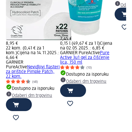
Odabe
7,45 €
8,95 €
0,15 l (49,67 € za 1 l)
Cijena
22 kom. (0,41 € za 1
na 02.05.2025.: 6,85 €
kom.)
Cijena na 14.11.2025.:
GARNIER PureActive
Pure
6,66 €
Active 3u1 gel za čišćenje
GARNIER
lica, 150 ml
PureActive
Nevidljivi flasteri
(10)
za prištiće Pimple Patch,
Dostupno za isporuku
22 kom.
Odaberi dm trgovinu
(48)
Dostupno za isporuku
Odaberi dm trgovinu