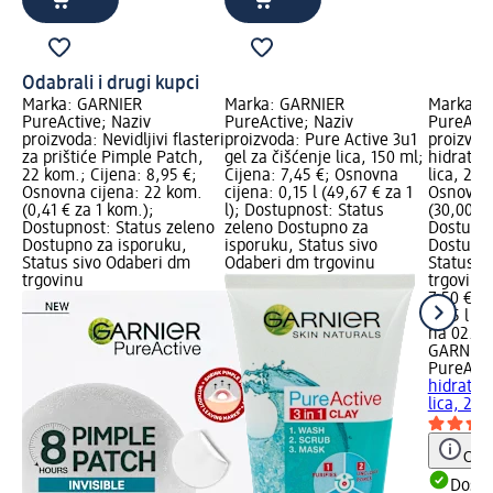
Odabrali i drugi kupci
Marka: GARNIER
Marka: GARNIER
Marka: 
PureActive; Naziv
PureActive; Naziv
PureActi
proizvoda: Nevidljivi flasteri
proizvoda: Pure Active 3u1
proizvod
za prištiće Pimple Patch,
gel za čišćenje lica, 150 ml;
hidratant
22 kom.; Cijena: 8,95 €;
Cijena: 7,45 €; Osnovna
lica, 250
Osnovna cijena: 22 kom.
cijena: 0,15 l (49,67 € za 1
Osnovna 
(0,41 € za 1 kom.);
l); Dostupnost: Status
(30,00 € z
Dostupnost: Status zeleno
zeleno Dostupno za
Dostupno
Dostupno za isporuku,
isporuku, Status sivo
Dostupno
Status sivo Odaberi dm
Odaberi dm trgovinu
Status s
trgovinu
trgovinu
7,50 €
0,25 l (30
na 02.05
GARNIER
PureActi
hidratant
lica, 250
Obav
Dostu