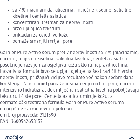
sa 7 % niacinamida, glicerina, mliječne kiseline, salicilne
kiseline i centella asiatica
koncentrirani tretman za nepravilnosti
brzo upijajuća tekstura
prikladan za osjetljivu kožu
pomaže smanjiti mrlje i pore
Garnier Pure Active serum protiv nepravilnosti sa 7 % [niacinamid,
glicerin, mliječna kiselina, salicilna kiselina, centella asiatica]
posebno je razvijen za osjetljivu kožu sklonu nepravilnostima.
Inovativna formula brzo se upija i djeluje na šest različitih vrsta
nepravilnosti, pružajući vidljive rezultate već nakon sedam dana
korištenja. Niacinamid pomaže u smanjenju mrlja i pora, glicerin
intenzivno hidratizira, dok mliječna i salicilna kiselina poboljšavaju
teksturu i čiste pore. Centella asiatica umiruje kožu, a
dermatološki testirana formula Garnier Pure Active seruma
omogućuje svakodnevnu upotrebu.
dm broj proizvoda: 3121590
EAN: 3600542658157
Značajke