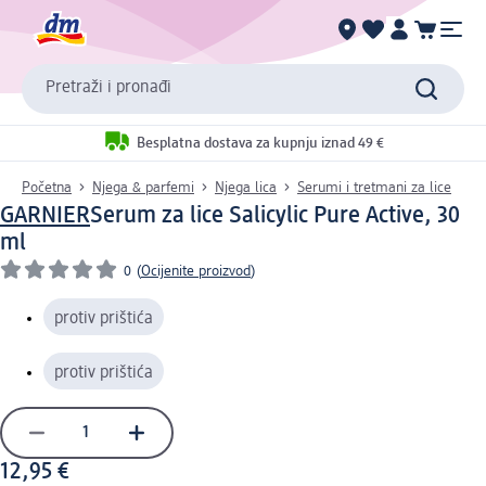
Pretraži i pronađi
Besplatna dostava za kupnju iznad 49 €
Početna
Njega & parfemi
Njega lica
Serumi i tretmani za lice
GARNIER
Serum za lice Salicylic Pure Active, 30
ml
0
(
Ocijenite proizvod
)
protiv prištića
protiv prištića
12,95 €