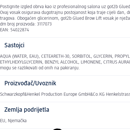
Postignite izgled obrva kao iz profesionalnog salona uz got2b Glued 
Ovaj vosak osigurava dugotrajnu postojanost koja traje cijeli dan, 
tragova. Obogaćen glicerinom, got2b Glued Brow Lift vosak je nježan
dm broj proizvoda: 3117073
EAN: 54022874
Sastojci
AQUA (WATER, EAU), CETEARETH-30, SORBITOL, GLYCERIN, PROPY
ETHYLHEXYLGLYCERIN, BENZYL ALCOHOL, LIMONENE, CITRUS AURANTI
mogu se razlikovati od onih na pakiranju.
Proizvođač/Uvoznik
Schwarzkopf&Henkel Production Europe GmbH&Co.KG Henkelstrass
Zemlja podrijetla
EU, Njemačka