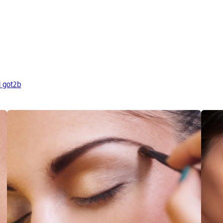
d got2b