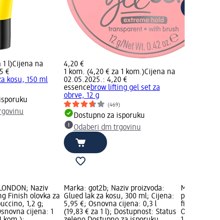
 1 l)
Cijena na
4,20 €
5 €
1 kom. (4,20 € za 1 kom.)
Cijena na
za kosu, 150 ml
02.05.2025.: 4,20 €
essence
brow lifting gel set za
)
obrve, 12 g
isporuku
(469)
rgovinu
Dostupno za isporuku
Odaberi dm trgovinu
LONDON; Naziv
Marka: got2b; Naziv proizvoda:
Marka: L'OR
ng Finish olovka za
Glued lak za kosu, 300 ml; Cijena:
proizvoda: I
uccino, 1,2 g;
5,95 €; Osnovna cijena: 0,3 l
fiksiranje, 
Osnovna cijena: 1
(19,83 € za 1 l); Dostupnost: Status
Osnovna cije