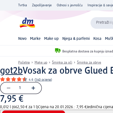
Tvrtka
Zapošljavanje
Odnosi s javnošću
Inspiracije & savje
Pretraži i
Novo
Marke
Make up
Njega & parfemi
Kosa
Mušk
Besplatna dostava za kupnju iznad
Početna
Make up
Šminka za oči
Šminka za obrve
got2b
Vosak za obrve Glued B
4.6
(
140 ocjena
)
7,95 €
0,012 l (662,50 € za 1 l)
Cijena na 20.01.2026.: 7,95 €
Jedinična cije