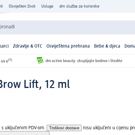
ti
Osviješten život
Usluge
dm služba za korisnike
 pronađi
arci
Zdravlje & OTC
Osviještena prehrana
Bebe & djeca
Doma
(1)
dm active beauty: skupljajte bodove i štedite
 49 €
row Lift, 12 ml
na s uključenim PDV-om.
Troškovi dostave
nisu uključeni u cijenu pr