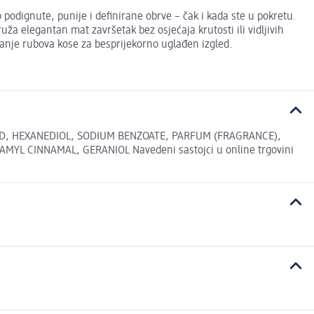
 podignute, punije i definirane obrve – čak i kada ste u pokretu.
ža elegantan mat završetak bez osjećaja krutosti ili vidljivih
iranje rubova kose za besprijekorno uglađen izgled.
ID, HEXANEDIOL, SODIUM BENZOATE, PARFUM (FRAGRANCE),
MYL CINNAMAL, GERANIOL Navedeni sastojci u online trgovini