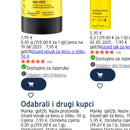
5,95 €
7,95 €
0,3 l (19,83 € za 1 l)
C
0,05 g (159,00 € za 1 g)
Cijena na
02.05.2025.: 7,95 €
19.08.2025.: 7,95 €
got2b
Glued lak za k
got2b
Glued vosak za kosu u stiku,
(18)
50 g
Dostupno za ispo
(68)
Odaberi dm trgov
Dostupno za isporuku
Odaberi dm trgovinu
Odabrali i drugi kupci
Marka: got2b; Naziv proizvoda:
Marka: got2b; Naziv 
Glued vosak za kosu u stiku, 50 g;
Glued gel za kosu, 1
Cijena: 7,95 €; Osnovna cijena:
5,95 €; Osnovna cijen
0,05 g (159,00 € za 1 g);
(39,67 € za 1 l); Dos