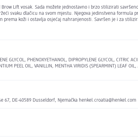
Brow Lift vosak. Sada možete jednostavno i brzo stilizirati savršeno
držeći svaku dlačicu na svom mjestu. Njegova jedinstvena formula pru
 prema koži i ostavlja osjećaj nahranjenosti. Savršen je i za stiliz
LENE GLYCOL, PHENOXYETHANOL, DIPROPYLENE GLYCOL, CITRIC AC
UM PEEL OIL, VANILLIN, MENTHA VIRIDIS (SPEARMINT) LEAF OIL, A
e 67, DE-40589 Dusseldorf, Njemačka henkel.croatia@henkel.com