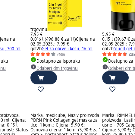
trgovinu
7,95 €
5,95 €
ijena na
0,016 l (496,88 € za 1 l)
Cijena na
0,15 l (39,67 € za
02.05.2025.: 7,95 €
02.05.2025.: 7,9
osu, 300 ml
got2b
Gel za obrve i kosu, 16 ml
got2b
Glued gel 
(400)
(28
ruku
Dostupno za isporuku
Dostupno za 
inu
Odaberi dm trgovinu
Odaberi dm t
proizvoda:
Marka: medicube; Naziv proizvoda:
Marka: RIMMEL 
50 ml; Cijena:
PDRN Pink Collagen gel maska za
proizvoda: Lasti
a: 0,15 l
lice, 1 kom.; Cijena: 5,90 €;
usne – 705 Capp
tupnost: Status
Osnovna cijena: 1 kom. (5,90 € za 1
Cijena: 5,90 €; 