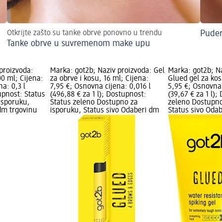
Otkrijte zašto su tanke obrve ponovno u trendu
Puder
Tanke obrve u suvremenom make upu
proizvoda:
Marka: got2b; Naziv proizvoda: Gel
Marka: got2b; N
00 ml; Cijena:
za obrve i kosu, 16 ml; Cijena:
Glued gel za kos
a: 0,3 l
7,95 €; Osnovna cijena: 0,016 l
5,95 €; Osnovna 
tupnost: Status
(496,88 € za 1 l); Dostupnost:
(39,67 € za 1 l)
isporuku,
Status zeleno Dostupno za
zeleno Dostupno
dm trgovinu
isporuku, Status sivo Odaberi dm
Status sivo Oda