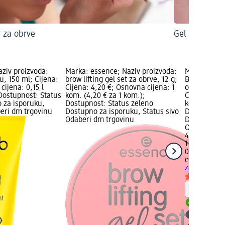
 za obrve
Gel za obrve
aziv proizvoda:
Marka: essence; Naziv proizvoda:
Marka: esse
u, 150 ml; Cijena:
brow lifting gel set za obrve, 12 g;
Brow Lift & 
cijena: 0,15 l
Cijena: 4,20 €; Osnovna cijena: 1
obrve – 01 C
; Dostupnost: Status
kom. (4,20 € za 1 kom.);
Cijena: 4,20
 za isporuku,
Dostupnost: Status zeleno
kom. (4,20 €
beri dm trgovinu
Dostupno za isporuku, Status sivo
Dostupnost:
Odaberi dm trgovinu
Dostupno za
Odaberi dm 
4,20 €
1 kom. (4,20
03.09.2025.
essence
Bro
za obrve – 0
Obavijes
Dostupno
Odaberi 