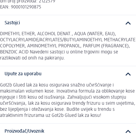
dm broj proizvoda: 2122579
EAN: 9000101290875
Sastojci
DIMETHYL ETHER, ALCOHOL DENAT., AQUA (WATER, EAU),
OCTYLACRYLAMIDE/ACRYLATES/BUTYLAMINOETHYL METHACRYLATE
COPOLYMER, AMINOMETHYL PROPANOL, PARFUM (FRAGRANCE),
BENZOIC ACID Navedeni sastojci u online trgovini mogu se
razlikovati od onih na pakiranju.
Upute za uporabu
Got2b Glued lak za kosu osigurava snažno učvršćivanje i
maksimalan volumen kose. Inovativna formula za oblikovanje kose
njeguje i štiti kosu od isušivanja. Zahvaljujući visokom stupnju
učvršćivanja, lak za kosu osigurava trendy frizuru u svim uvjetima,
bez lijepljenja i otežavanja kose. Budite uvijek u trendu s
atraktivnim frizurama uz Got2b Glued lak za kosu!
Proizvođač/Uvoznik