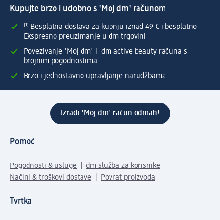
Kupujte brzo i udobno s 'Moj dm' računom
⁽¹⁾ Besplatna dostava za kupnju iznad 49 € i besplatno
Ekspresno preuzimanje u dm trgovini
Povezivanje 'Moj dm' i dm active beauty računa s
brojnim pogodnostima
Brzo i jednostavno upravljanje narudžbama
Izradi 'Moj dm' račun odmah!
Pomoć
Pogodnosti & usluge
dm služba za korisnike
Načini & troškovi dostave
Povrat proizvoda
Tvrtka