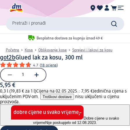
Pretraži i pronađi
Besplatna dostava za kupnju iznad 49 €
Početna
Kosa
Oblikovanje kose
Sprejevi i lakovi za kosu
got2b
Glued lak za kosu, 300 ml
4.7
(
18 ocjena
)
5,95 €
0,3 l (19,83 € za 1 l)
Cijena na 02.05.2025.: 7,95 €
Jedinična cijena s
uključenim PDV-om.
Troškovi dostave
nisu uključeni u cijenu
proizvoda.
Dobre cijene u svako
vrijeme
Nije poskupjelo od 12.08.2023.