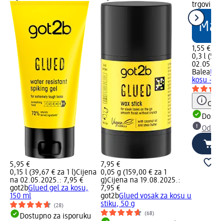
trgovinu
1,55 €
0,3 l (5,1
02.05.20
Balea
Ult
kosu – j
Obav
Dostu
Odabe
5,95 €
7,95 €
0,15 l (39,67 € za 1 l)
Cijena
0,05 g (159,00 € za 1
na 02.05.2025.: 7,95 €
g)
Cijena na 19.08.2025.:
got2b
Glued gel za kosu,
7,95 €
150 ml
got2b
Glued vosak za kosu u
stiku, 50 g
(28)
(68)
Dostupno za isporuku