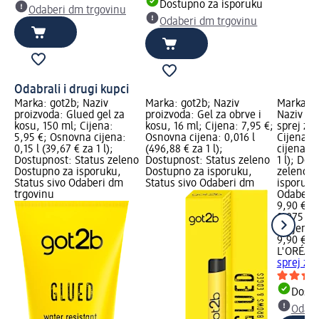
Dostupno za isporuku
Odaberi dm trgovinu
Odaberi dm trgovinu
Odabrali i drugi kupci
Marka: got2b; Naziv
Marka: got2b; Naziv
Marka: L
proizvoda: Glued gel za
proizvoda: Gel za obrve i
Naziv pro
kosu, 150 ml; Cijena:
kosu, 16 ml; Cijena: 7,95 €;
sprej za 
5,95 €; Osnovna cijena:
Osnovna cijena: 0,016 l
Cijena: 
0,15 l (39,67 € za 1 l);
(496,88 € za 1 l);
cijena: 0
Dostupnost: Status zeleno
Dostupnost: Status zeleno
1 l); Dos
Dostupno za isporuku,
Dostupno za isporuku,
zeleno D
Status sivo Odaberi dm
Status sivo Odaberi dm
isporuku
trgovinu
Odaberi 
9,90 €
0,075 l (
l)
Cijena 
9,90 €
L'ORÉAL 
sprej za 
Dostu
Odabe