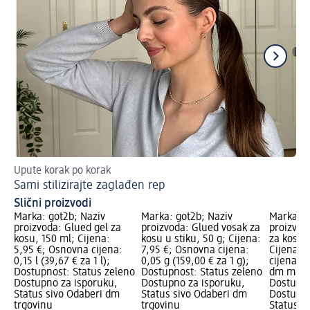
Upute korak po korak
Ča
Sami stilizirajte zaglađen rep
Be
Slični proizvodi
Marka: got2b; Naziv
Marka: got2b; Naziv
Marka: B
proizvoda: Glued gel za
proizvoda: Glued vosak za
proizvod
kosu, 150 ml; Cijena:
kosu u stiku, 50 g; Cijena:
za kosu –
5,95 €; Osnovna cijena:
7,95 €; Osnovna cijena:
Cijena: 
0,15 l (39,67 € za 1 l);
0,05 g (159,00 € za 1 g);
cijena: 0,
Dostupnost: Status zeleno
Dostupnost: Status zeleno
dm mark
Dostupno za isporuku,
Dostupno za isporuku,
Dostupno
Status sivo Odaberi dm
Status sivo Odaberi dm
Dostupno
trgovinu
trgovinu
Status s