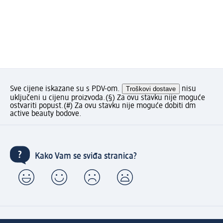
Sve cijene iskazane su s PDV-om.
Troškovi dostave
nisu
uključeni u cijenu proizvoda.
(§) Za ovu stavku nije moguće
ostvariti popust.
(#) Za ovu stavku nije moguće dobiti dm
active beauty bodove.
Kako Vam se sviđa stranica?