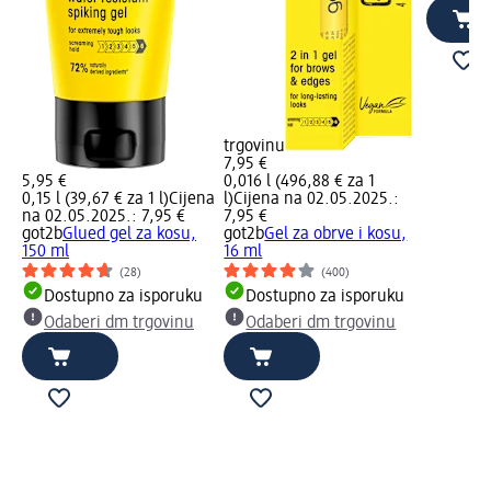
trgovinu
7,95 €
5,95 €
0,016 l (496,88 € za 1
0,15 l (39,67 € za 1 l)
Cijena
l)
Cijena na 02.05.2025.:
na 02.05.2025.: 7,95 €
7,95 €
got2b
Glued gel za kosu,
got2b
Gel za obrve i kosu,
150 ml
16 ml
(28)
(400)
Dostupno za isporuku
Dostupno za isporuku
Odaberi dm trgovinu
Odaberi dm trgovinu