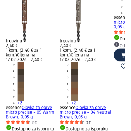
+2
essence
micro pr
0,05 g
Dostu
trgovinu
trgovinu
2,40 €
2,40 €
Odabe
1 kom. (2,40 € za 1
1 kom. (2,40 € za 1
kom.)
Cijena na
kom.)
Cijena na
17.02.2026.: 2,40 €
17.02.2026.: 2,40 €
+2
+2
essence
Olovka za obrve
essence
Olovka za obrve
micro precise – 05 Warm
micro precise – 04 Neutral
Brown, 0,05 g
Brown, 0,05 g
(14)
(35)
Dostupno za isporuku
Dostupno za isporuku