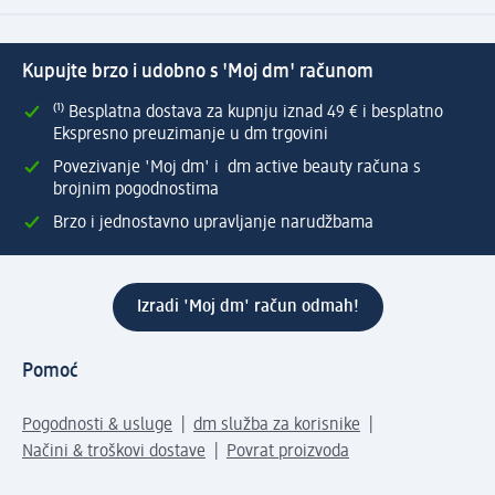
Kupujte brzo i udobno s 'Moj dm' računom
⁽¹⁾ Besplatna dostava za kupnju iznad 49 € i besplatno
Ekspresno preuzimanje u dm trgovini
Povezivanje 'Moj dm' i dm active beauty računa s
brojnim pogodnostima
Brzo i jednostavno upravljanje narudžbama
Izradi 'Moj dm' račun odmah!
Pomoć
Pogodnosti & usluge
dm služba za korisnike
Načini & troškovi dostave
Povrat proizvoda