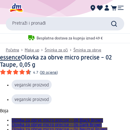
Pretraži i pronađi
Besplatna dostava za kupnju iznad 49 €
Početna
Make up
Šminka za oči
Šminka za obrve
essence
Olovka za obrve micro precise – 02
Taupe, 0,05 g
4.7
(
30 ocjena
)
veganski proizvod
veganski proizvod
Boja
Olovka za obrve micro precise – 08 Black Brown
Olovka za obrve micro precise – 06 Dark Brown
Olovka za obrve micro precise – 04 Neutral Brown