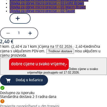
Olovka za obrve micro precise – 03 Light Brown
Olovka za obrve micro precise – 05 Warm Brown
Olovka za obrve micro precise – 02 Taupe
2,40 €
1 kom. (2,40 € za 1 kom.)
Cijena na 17.02.2026.: 2,40 €
Jedinična
cijena s uključenim PDV-om.
Troškovi dostave
nisu uključeni u
cijenu proizvoda.
Dobre cijene u svako
vrijeme
Nije poskupjelo od 17.02.2026.
Dodaj u košaricu
Dostupno za isporuku
Standardna dostava 2-3 radna dana
Provjerite raspoloživost u dm trgovini