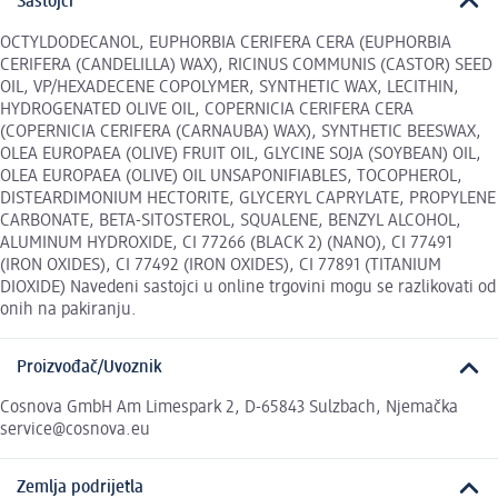
Sastojci
OCTYLDODECANOL, EUPHORBIA CERIFERA CERA (EUPHORBIA
CERIFERA (CANDELILLA) WAX), RICINUS COMMUNIS (CASTOR) SEED
OIL, VP/HEXADECENE COPOLYMER, SYNTHETIC WAX, LECITHIN,
HYDROGENATED OLIVE OIL, COPERNICIA CERIFERA CERA
(COPERNICIA CERIFERA (CARNAUBA) WAX), SYNTHETIC BEESWAX,
OLEA EUROPAEA (OLIVE) FRUIT OIL, GLYCINE SOJA (SOYBEAN) OIL,
OLEA EUROPAEA (OLIVE) OIL UNSAPONIFIABLES, TOCOPHEROL,
DISTEARDIMONIUM HECTORITE, GLYCERYL CAPRYLATE, PROPYLENE
CARBONATE, BETA-SITOSTEROL, SQUALENE, BENZYL ALCOHOL,
ALUMINUM HYDROXIDE, CI 77266 (BLACK 2) (NANO), CI 77491
(IRON OXIDES), CI 77492 (IRON OXIDES), CI 77891 (TITANIUM
DIOXIDE) Navedeni sastojci u online trgovini mogu se razlikovati od
onih na pakiranju.
Proizvođač/Uvoznik
Cosnova GmbH Am Limespark 2, D-65843 Sulzbach, Njemačka
service@cosnova.eu
Zemlja podrijetla