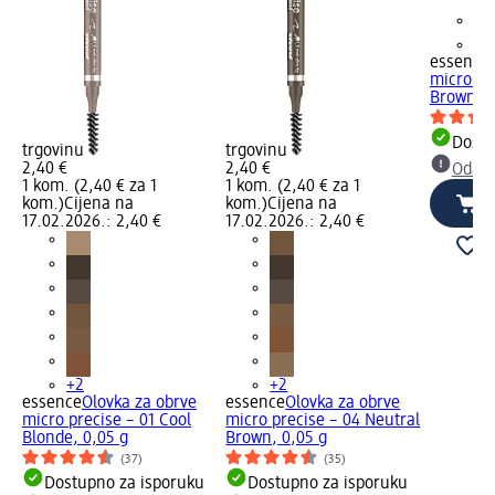
+2
essence
micro pre
Brown, 0
Dostu
trgovinu
trgovinu
2,40 €
2,40 €
Odabe
1 kom. (2,40 € za 1
1 kom. (2,40 € za 1
kom.)
Cijena na
kom.)
Cijena na
17.02.2026.: 2,40 €
17.02.2026.: 2,40 €
+2
+2
essence
Olovka za obrve
essence
Olovka za obrve
micro precise – 01 Cool
micro precise – 04 Neutral
Blonde, 0,05 g
Brown, 0,05 g
(37)
(35)
Dostupno za isporuku
Dostupno za isporuku