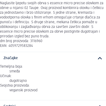
Naglasite ljepotu svojih obrva s essence micro precise olovkom za
obrve u nijansi 02 Taupe. Ovaj proizvod kombinira olovku i četkicu
za jednostavno i brzo stiliziranje. S jedne strane, kremasta i
vodootporna olovka s finim vrhom omogućuje crtanje dlačica za
punoću i definiciju. S druge strane, mekana četkica pomaže u
oblikovanju i zaglađivanju obrva za savršen završni dodir. S
essence micro precise olovkom za obrve postignite dugotrajan i
prirodan izgled bez puno truda.
dm broj proizvoda: 3116960
EAN: 4059729583284
Značajke
Temeljna boja:
smeđa
Učinak:
dugotrajno
Svojstva proizvoda:
veganski proizvod