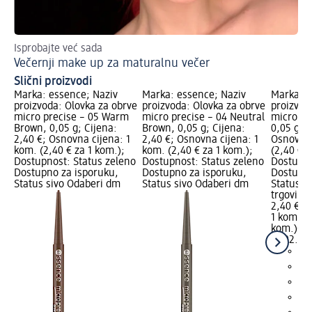
Isprobajte već sada
Sa
Večernji make up za maturalnu večer
Ob
Slični proizvodi
Marka: essence; Naziv
Marka: essence; Naziv
Marka: e
proizvoda: Olovka za obrve
proizvoda: Olovka za obrve
proizvod
micro precise – 05 Warm
micro precise – 04 Neutral
micro pr
Brown, 0,05 g; Cijena:
Brown, 0,05 g; Cijena:
0,05 g; C
2,40 €; Osnovna cijena: 1
2,40 €; Osnovna cijena: 1
Osnovna 
kom. (2,40 € za 1 kom.);
kom. (2,40 € za 1 kom.);
(2,40 € z
Dostupnost: Status zeleno
Dostupnost: Status zeleno
Dostupno
Dostupno za isporuku,
Dostupno za isporuku,
Dostupno
Status sivo Odaberi dm
Status sivo Odaberi dm
Status s
trgovinu
2,40 €
1 kom. (2
kom.)
Cij
17.02.20