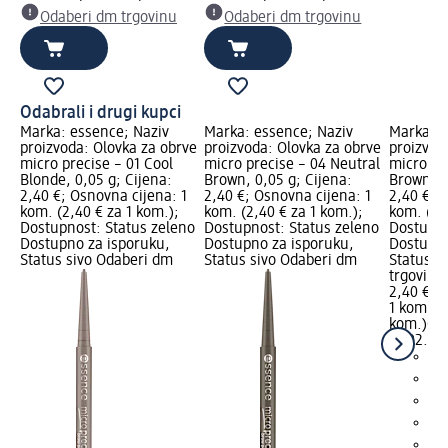
Odaberi dm trgovinu
Odaberi dm trgovinu
Odabrali i drugi kupci
Marka: essence; Naziv
Marka: essence; Naziv
Marka: e
proizvoda: Olovka za obrve
proizvoda: Olovka za obrve
proizvod
micro precise – 01 Cool
micro precise – 04 Neutral
micro pre
Blonde, 0,05 g; Cijena:
Brown, 0,05 g; Cijena:
Brown, 0
2,40 €; Osnovna cijena: 1
2,40 €; Osnovna cijena: 1
2,40 €; 
kom. (2,40 € za 1 kom.);
kom. (2,40 € za 1 kom.);
kom. (2,
Dostupnost: Status zeleno
Dostupnost: Status zeleno
Dostupno
Dostupno za isporuku,
Dostupno za isporuku,
Dostupno
Status sivo Odaberi dm
Status sivo Odaberi dm
Status s
trgovinu
2,40 €
1 kom. (2
kom.)
Cij
17.02.20