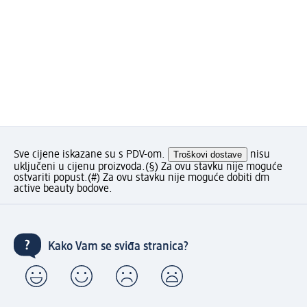
Sve cijene iskazane su s PDV-om.
Troškovi dostave
nisu
uključeni u cijenu proizvoda.
(§) Za ovu stavku nije moguće
ostvariti popust.
(#) Za ovu stavku nije moguće dobiti dm
active beauty bodove.
Kako Vam se sviđa stranica?