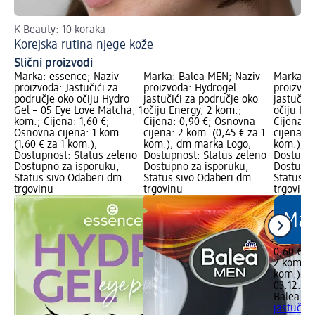
K-Beauty: 10 koraka
Na
Korejska rutina njege kože
Te
Slični proizvodi
Marka: essence; Naziv
Marka: Balea MEN; Naziv
Marka: B
proizvoda: Jastučići za
proizvoda: Hydrogel
proizvod
područje oko očiju Hydro
jastučići za područje oko
jastučići
Gel – 05 Eye Love Matcha, 1
očiju Energy, 2 kom.;
očiju Hy
kom.; Cijena: 1,60 €;
Cijena: 0,90 €; Osnovna
Cijena: 
Osnovna cijena: 1 kom.
cijena: 2 kom. (0,45 € za 1
cijena: 2
(1,60 € za 1 kom.);
kom.); dm marka Logo;
kom.); d
Dostupnost: Status zeleno
Dostupnost: Status zeleno
Dostupno
Dostupno za isporuku,
Dostupno za isporuku,
Dostupno
Status sivo Odaberi dm
Status sivo Odaberi dm
Status s
trgovinu
trgovinu
trgovinu
0,60 €
2 kom. (0
kom.)
Cij
03.12.20
Balea M
jastučići