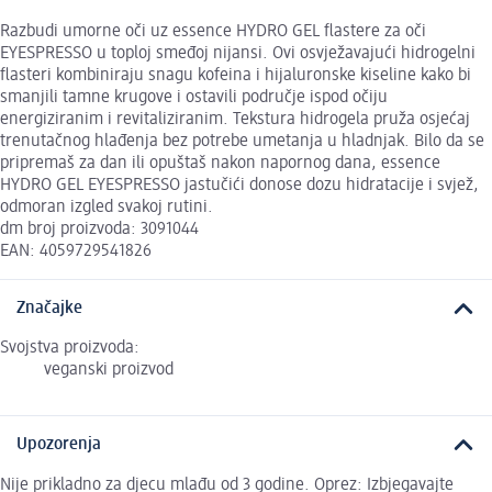
Razbudi umorne oči uz essence HYDRO GEL flastere za oči
EYESPRESSO u toploj smeđoj nijansi. Ovi osvježavajući hidrogelni
flasteri kombiniraju snagu kofeina i hijaluronske kiseline kako bi
smanjili tamne krugove i ostavili područje ispod očiju
energiziranim i revitaliziranim. Tekstura hidrogela pruža osjećaj
trenutačnog hlađenja bez potrebe umetanja u hladnjak. Bilo da se
pripremaš za dan ili opuštaš nakon napornog dana, essence
HYDRO GEL EYESPRESSO jastučići donose dozu hidratacije i svjež,
odmoran izgled svakoj rutini.
dm broj proizvoda: 3091044
EAN: 4059729541826
Značajke
Svojstva proizvoda:
veganski proizvod
Upozorenja
Nije prikladno za djecu mlađu od 3 godine. Oprez: Izbjegavajte