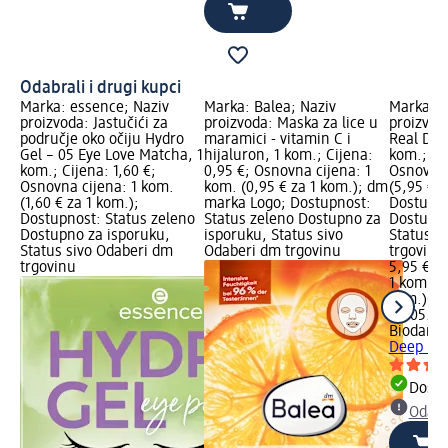
Odabrali i drugi kupci
Marka: essence; Naziv
Marka: Balea; Naziv
Marka: B
proizvoda: Jastučići za
proizvoda: Maska za lice u
proizvod
područje oko očiju Hydro
maramici - vitamin C i
Real Dee
Gel – 05 Eye Love Matcha, 1
hijaluron, 1 kom.; Cijena:
kom.; Ci
kom.; Cijena: 1,60 €;
0,95 €; Osnovna cijena: 1
Osnovna 
Osnovna cijena: 1 kom.
kom. (0,95 € za 1 kom.); dm
(5,95 € z
(1,60 € za 1 kom.);
marka Logo; Dostupnost:
Dostupno
Dostupnost: Status zeleno
Status zeleno Dostupno za
Dostupno
Dostupno za isporuku,
isporuku, Status sivo
Status s
Status sivo Odaberi dm
Odaberi dm trgovinu
trgovinu
trgovinu
5,95 €
1 kom. (5
kom.)
Cij
02.05.20
Biodanc
Deep mas
Dostu
Odabe