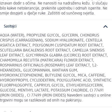
izravan dodir s očima. Ne nanositi na nadraženu kožu. U slučaju
bilo kakve netolerancije, prekinite upotrebu i odmah isperite. Ne
smije dospjeti u dječje ruke. Zaštititi od sunčevog svjetla.
Sastojci
AQUA (WATER), PROPYLENE GLYCOL, GLYCERIN, CHONDRUS
CRISPUS (CARRAGEENAN), SODIUM HYALURONATE, CENTELLA
ASIATICA EXTRACT, POLYGONUM CUSPIDATUM ROOT EXTRACT,
SCUTELLARIA BAICALENSIS ROOT EXTRACT, CAMELLIA SINENSIS
LEAF EXTRACT, GLYCYRRHIZA GLABRA (LICORICE) ROOT EXTRACT,
CHAMOMILLA RECUTITA (MATRICARIA) FLOWER EXTRACT,
ROSMARINUS OFFICINALIS (ROSEMARY) LEAF EXTRACT, 1,2-
HEXANEDIOL, GLUCOMANNAN, XANTHAN GUM,
HYDROXYACETOPHENONE, BUTYLENE GLYCOL, MICA, CAFFEINE,
HYDROXYPROPYL CYCLODEXTRIN, POLYGLUTAMIC ACID, SYNTHETIC
FLUORPHLOGOPITE, CAPRYLYL GLYCOL, ETHYLHEXYLGLYCERIN,
GLUCOSE, MENTHYL LACTATE, POTASSIUM CHLORIDE, CI 77491
(IRON OXIDES) , CI 77499 (IRON OXIDES) Navedeni sastojci u online
trgovini mogu se razlikovati od onih na pakiranju.