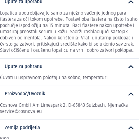
Upute za uporabu
Lopaticu upotrebljavajte samo za nježno vađenje jednog para
flastera za oči tokom upotrebe. Postavi oba flastera na čisto i suho
područje ispod očiju na 15 minuta. Baci flastere nakon upotrebe i
umasiraj preostali serum u kožu. Sadrži rashlađujući sastojak
dobiven od mentola. Nakon korištenja: Vrati unutarnji poklopac i
čvrsto ga zatvori, pritiskajući središte kako bi se uklonio sav zrak.
Stavi očišćenu i osušenu lopaticu na vrh i dobro zatvori poklopac.
Upute za pohranu
Čuvati u uspravnom položaju na sobnoj temperaturi.
Proizvođač/Uvoznik
Cosnova GmbH Am Limespark 2, D-65843 Sulzbach, Njemačka
service@cosnova.eu
Zemlja podrijetla