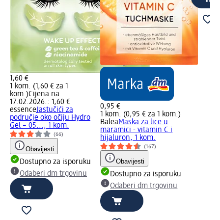
1,60 €
1 kom. (1,60 € za 1
kom.)
Cijena na
17.02.2026.: 1,60 €
0,95 €
essence
Jastučići za
1 kom. (0,95 € za 1 kom.)
područje oko očiju Hydro
Balea
Maska za lice u
Gel – 05..., 1 kom.
maramici - vitamin C i
(66)
hijaluron, 1 kom.
(167)
Obavijesti
Obavijesti
Dostupno za isporuku
Odaberi dm trgovinu
Dostupno za isporuku
Odaberi dm trgovinu