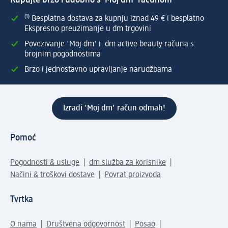
Kupujte brzo i udobno s 'Moj dm' računom
⁽¹⁾ Besplatna dostava za kupnju iznad 49 € i besplatno
Ekspresno preuzimanje u dm trgovini
Povezivanje 'Moj dm' i dm active beauty računa s
brojnim pogodnostima
Brzo i jednostavno upravljanje narudžbama
Izradi 'Moj dm' račun odmah!
Pomoć
Pogodnosti & usluge
dm služba za korisnike
Načini & troškovi dostave
Povrat proizvoda
Tvrtka
O nama
Društvena odgovornost
Posao