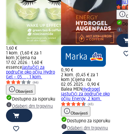
očiju Hy
Obav
Dostu
Odabe
1,60 €
1 kom. (1,60 € za 1
kom.)
Cijena na
17.02.2026.: 1,60 €
essence
Jastučići za
0,90 €
područje oko očiju Hydro
2 kom. (0,45 € za 1
Gel – 05..., 1 kom.
kom.)
Cijena na
(66)
02.05.2025.: 0,90 €
Balea MEN
Hydrogel
Obavijesti
jastučići za područje oko
očiju Energy, 2 kom.
Dostupno za isporuku
(65)
Odaberi dm trgovinu
Obavijesti
Dostupno za isporuku
Odaberi dm trgovinu