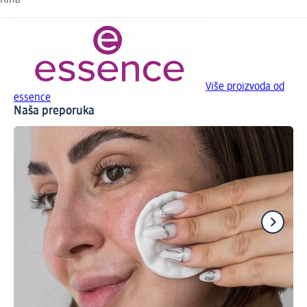
Kina
Više proizvoda od
essence
Naša preporuka