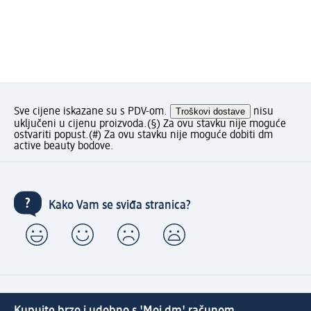
Sve cijene iskazane su s PDV-om.
Troškovi dostave
nisu
uključeni u cijenu proizvoda.
(§) Za ovu stavku nije moguće
ostvariti popust.
(#) Za ovu stavku nije moguće dobiti dm
active beauty bodove.
Kako Vam se sviđa stranica?