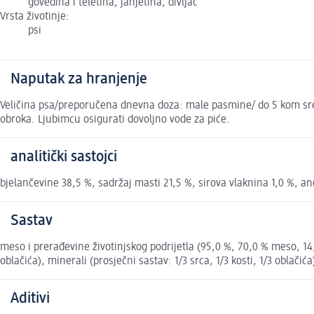
govedina i teletina, janjetina, divljač
Vrsta životinje:
psi
Naputak za hranjenje
Veličina psa/preporučena dnevna doza: male pasmine/ do 5 kom sred
obroka. Ljubimcu osigurati dovoljno vode za piće.
analitički sastojci
bjelančevine 38,5 %, sadržaj masti 21,5 %, sirova vlaknina 1,0 %, a
Sastav
meso i prerađevine životinjskog podrijetla (95,0 %, 70,0 % meso, 14,
oblačića), minerali (prosječni sastav: 1/3 srca, 1/3 kosti, 1/3 oblači
Aditivi