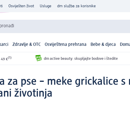
ti
Osviješten život
Usluge
dm služba za korisnike
 pronađi
arci
Zdravlje & OTC
Osviještena prehrana
Bebe & djeca
Doma
(1)
dm active beauty: skupljajte bodove i štedite
 49 €
 za pse – meke grickalice s 
ni životinja