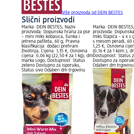
Više proizvoda od DEIN BESTES
Slični proizvodi
Marka: DEIN BESTES; Naziv
Marka: DEIN BESTES;
proizvoda: Dopunska hrana za pse
proizvoda: Dopunska
– mini miks kobasica, šunka i
miks štapića – 4 x s
jetrena pašteta, 60 g; Pravna
s mesom peradi, 60 g
klasifikacija: dodaci prehrani
1,25 €; Osnovna cije
životinja; Cijena: 1,35 €; Osnovna
(0,16 € za 1 kom.); 
cijena: 0,06 kg (22,50 € za 1 kg); dm
Dostupnost: Status 
marka Logo; Dostupnost: Status
Dostupno za isporuku
zeleno Dostupno za isporuku,
Odaberi dm trgovinu
Status sivo Odaberi dm trgovinu