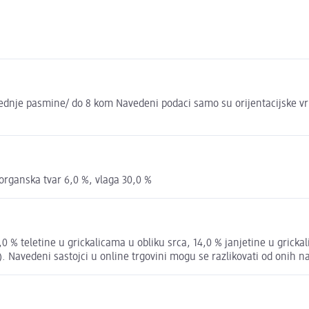
nje pasmine/ do 8 kom Navedeni podaci samo su orijentacijske vrij
norganska tvar 6,0 %, vlaga 30,0 %
0 % teletine u grickalicama u obliku srca, 14,0 % janjetine u grickal
ća). Navedeni sastojci u online trgovini mogu se razlikovati od onih n