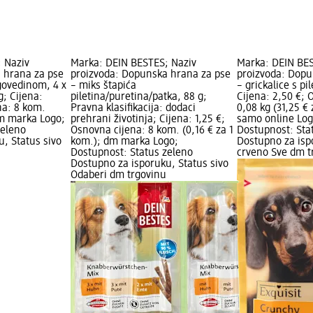
 Naziv
Marka: DEIN BESTES; Naziv
Marka: DEIN BES
 hrana za pse
proizvoda: Dopunska hrana za pse
proizvoda: Dopu
 govedinom, 4 x
– miks štapića
– grickalice s pi
; Cijena:
piletina/puretina/patka, 88 g;
Cijena: 2,50 €; 
na: 8 kom.
Pravna klasifikacija: dodaci
0,08 kg (31,25 €
dm marka Logo;
prehrani životinja; Cijena: 1,25 €;
samo online Lo
zeleno
Osnovna cijena: 8 kom. (0,16 € za 1
Dostupnost: Sta
, Status sivo
kom.); dm marka Logo;
Dostupno za isp
Dostupnost: Status zeleno
crveno Sve dm t
Dostupno za isporuku, Status sivo
Odaberi dm trgovinu