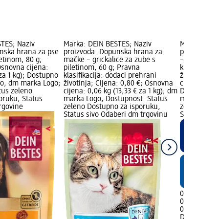
TES; Naziv
Marka: DEIN BESTES; Naziv
Marka: DEIN
nska hrana za pse
proizvoda: Dopunska hrana za
proizvoda: 
letinom, 80 g;
mačke – grickalice za zube s
– štapići s
Osnovna cijena:
piletinom, 60 g; Pravna
klasifikacij
 za 1 kg); Dostupno
klasifikacija: dodaci prehrani
životinja; C
go, dm marka Logo;
životinja; Cijena: 0,80 €; Osnovna
cijena: 0,01
tus zeleno
cijena: 0,06 kg (13,33 € za 1 kg); dm
Dostupno s
oruku, Status
marka Logo; Dostupnost: Status
marka Logo;
rgovine
zeleno Dostupno za isporuku,
zeleno Dost
Status sivo Odaberi dm trgovinu
Status crve
0,30 €
0,012 kg (25
02.05.2025.
DEIN BESTE