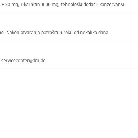
min E 50 mg, L-karnitin 1000 mg; tehnološki dodaci: konzervansi
ne. Nakon otvaranja potrošiti u roku od nekoliko dana.
e servicecenter@dm.de