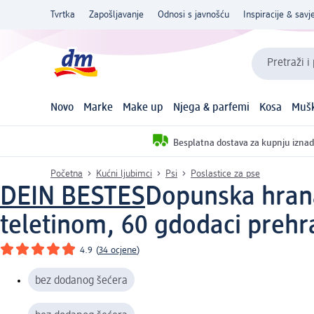
Tvrtka
Zapošljavanje
Odnosi s javnošću
Inspiracije & savje
Pretraži i
Novo
Marke
Make up
Njega & parfemi
Kosa
Mušk
Besplatna dostava za kupnju iznad
Početna
Kućni ljubimci
Psi
Poslastice za pse
DEIN BESTES
Dopunska hrana
teletinom, 60 g
dodaci prehra
4.9
(
34 ocjene
)
bez dodanog šećera