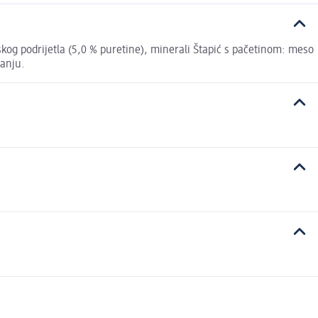
jskog podrijetla (5,0 % puretine), minerali Štapić s pačetinom: meso
ranju.