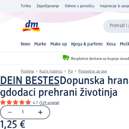
Tvrtka
Zapošljavanje
Odnosi s javnošću
Inspiracije & savje
Pretraži i
Novo
Marke
Make up
Njega & parfemi
Kosa
Mušk
Besplatna dostava za kupnju iznad
Početna
Kućni ljubimci
Psi
Poslastice za pse
DEIN BESTES
Dopunska hrana 
g
dodaci prehrani životinja
4.7
(
129 ocjena
)
1,25 €