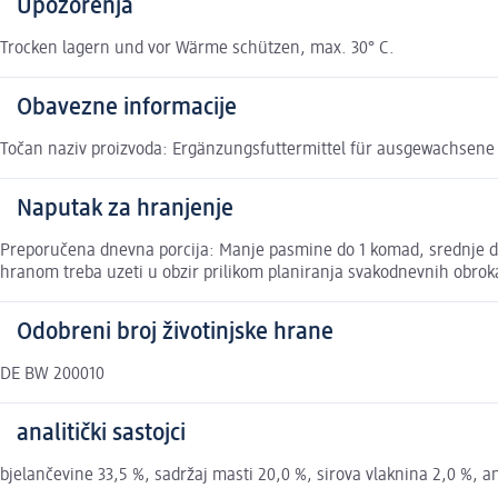
Upozorenja
Trocken lagern und vor Wärme schützen, max. 30° C.
Obavezne informacije
Točan naziv proizvoda: Ergänzungsfuttermittel für ausgewachsen
Naputak za hranjenje
Preporučena dnevna porcija: Manje pasmine do 1 komad, srednje do 
hranom treba uzeti u obzir prilikom planiranja svakodnevnih obroka
Odobreni broj životinjske hrane
DE BW 200010
analitički sastojci
bjelančevine 33,5 %, sadržaj masti 20,0 %, sirova vlaknina 2,0 %, a