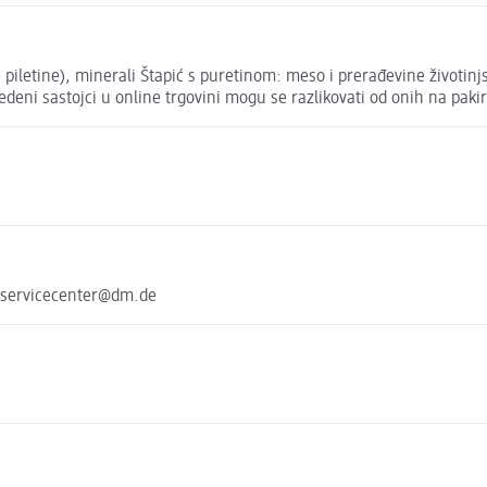
% piletine), minerali Štapić s puretinom: meso i prerađevine životin
vedeni sastojci u online trgovini mogu se razlikovati od onih na paki
 servicecenter@dm.de