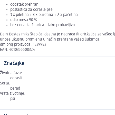
dodatak prehrani
poslastica za odrasle pse
3 x piletina + 3 x puretina + 2 x pačetina
udio mesa 90 %
bez dodatka žitarica – lako probavljivo
Dein Bestes miks štapića idealna je nagrada ili grickalica za vašeg 
unose ukusnu promjenu u način prehrane vašeg ljubimca.
dm broj proizvoda: 1539983
EAN: 4010355508324
Značajke
Životna faza:
odrasli
Sorta:
perad
Vrsta životinje:
psi