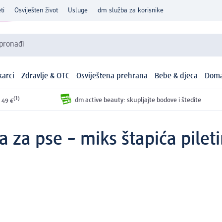
ti
Osviješten život
Usluge
dm služba za korisnike
 pronađi
arci
Zdravlje & OTC
Osviještena prehrana
Bebe & djeca
Doma
(1)
dm active beauty: skupljajte bodove i štedite
 49 €
za pse – miks štapića pileti