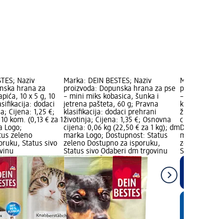
TES; Naziv
Marka: DEIN BESTES; Naziv
Marka: DEIN
nska hrana za
proizvoda: Dopunska hrana za pse
proizvoda: 
pića, 10 x 5 g, 10
– mini miks kobasica, šunka i
– štapići s
sifikacija: dodaci
jetrena pašteta, 60 g; Pravna
klasifikacij
a; Cijena: 1,25 €;
klasifikacija: dodaci prehrani
životinja; C
10 kom. (0,13 € za 1
životinja; Cijena: 1,35 €; Osnovna
cijena: 0,01
a Logo;
cijena: 0,06 kg (22,50 € za 1 kg); dm
Dostupno s
tus zeleno
marka Logo; Dostupnost: Status
marka Logo;
oruku, Status sivo
zeleno Dostupno za isporuku,
zeleno Dost
vinu
Status sivo Odaberi dm trgovinu
Status crve