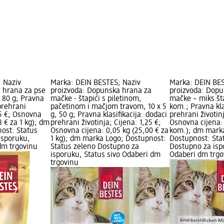
 Naziv
Marka: DEIN BESTES; Naziv
Marka: DEIN BES
 hrana za pse
proizvoda: Dopunska hrana za
proizvoda: Dopu
, 80 g; Pravna
mačke - štapići s piletinom,
mačke – miks šta
 prehrani
pačetinom i mačjom travom, 10 x 5
kom.; Pravna kla
95 €; Osnovna
g, 50 g; Pravna klasifikacija: dodaci
prehrani životinj
8 € za 1 kg); dm
prehrani životinja; Cijena: 1,25 €;
Osnovna cijena: 
ost: Status
Osnovna cijena: 0,05 kg (25,00 € za
kom.); dm mark
isporuku,
1 kg); dm marka Logo; Dostupnost:
Dostupnost: Sta
dm trgovinu
Status zeleno Dostupno za
Dostupno za isp
isporuku, Status sivo Odaberi dm
Odaberi dm trgo
trgovinu