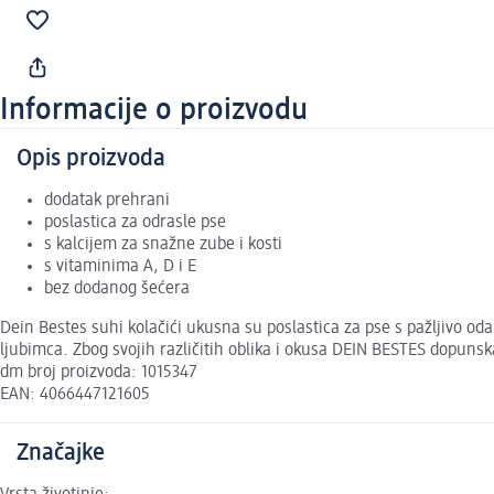
Informacije o proizvodu
Opis proizvoda
dodatak prehrani
poslastica za odrasle pse
s kalcijem za snažne zube i kosti
s vitaminima A, D i E
bez dodanog šećera
Dein Bestes suhi kolačići ukusna su poslastica za pse s pažljivo oda
ljubimca. Zbog svojih različitih oblika i okusa DEIN BESTES dopunska
dm broj proizvoda: 1015347
EAN: 4066447121605
Značajke