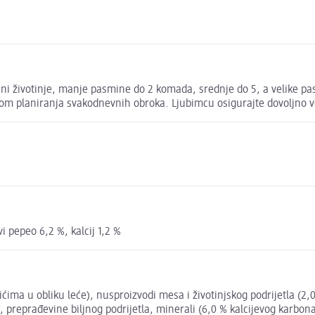
čini životinje, manje pasmine do 2 komada, srednje do 5, a velike 
kom planiranja svakodnevnih obroka. Ljubimcu osigurajte dovoljno v
vi pepeo 6,2 %, kalcij 1,2 %
ačićima u obliku leće), nusproizvodi mesa i životinjskog podrijetla (
preprađevine biljnog podrijetla, minerali (6,0 % kalcijevog karbonata 