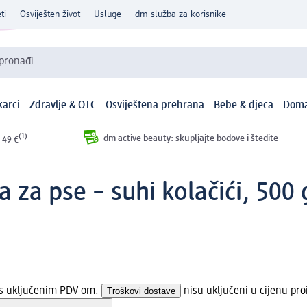
ti
Osviješten život
Usluge
dm služba za korisnike
 pronađi
arci
Zdravlje & OTC
Osviještena prehrana
Bebe & djeca
Doma
(1)
dm active beauty: skupljajte bodove i štedite
 49 €
za pse – suhi kolačići, 500 
a s uključenim PDV-om.
Troškovi dostave
nisu uključeni u cijenu pro