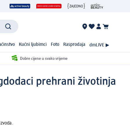
ćinstvo
Kućni ljubimci
Foto
Rasprodaja
dmLIVE ▶
Dobre cijene u svako vrijeme
g
dodaci prehrani životinja
izvoda.