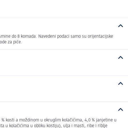
pasmine do 8 komada. Navedeni podaci samo su orijentacijske
ode za piće.
2,0 % kosti a moždinom u okruglim kolačićima, 4,0 % janjetine u
u kolačićima u obliku kostiju), ulja i masti, ribe i riblje