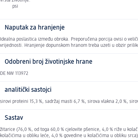
Vrsta životinje:
psi
Naputak za hranjenje
Idealna poslastica između obroka. Preporučena porcija ovisi o veli
vrijednosti. Hranjenje dopunskom hranom treba uzeti u obzir prili
Odobreni broj životinjske hrane
DE NW 113972
analitički sastojci
sirovi proteini 15,3 %, sadržaj masti 6,7 %, sirova vlakna 2,0 %, siro
Sastav
žitarice (76,0 %, od toga 60,0 % cjelovite pšenice, 4,0 % riže u kol
kolačićima u obliku leće, 4,0 % govedine u kolačićima u obliku srca), 