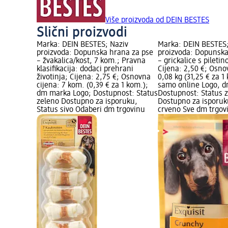
Više proizvoda od DEIN BESTES
Slični proizvodi
Marka: DEIN BESTES; Naziv
Marka: DEIN BESTES;
proizvoda: Dopunska hrana za pse
proizvoda: Dopunska
– žvakalica/kost, 7 kom.; Pravna
– grickalice s pileti
klasifikacija: dodaci prehrani
Cijena: 2,50 €; Osno
životinja; Cijena: 2,75 €; Osnovna
0,08 kg (31,25 € za 1
cijena: 7 kom. (0,39 € za 1 kom.);
samo online Logo, 
dm marka Logo; Dostupnost: Status
Dostupnost: Status 
zeleno Dostupno za isporuku,
Dostupno za isporuk
Status sivo Odaberi dm trgovinu
crveno Sve dm trgov