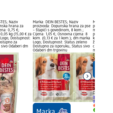
TES; Naziv
Marka: DEIN BESTES; Naziv
Marka: DEIN
nska hrana za
proizvoda: Dopunska hrana za pse
proizvoda: 
ena: 0,75 €;
– štapići s govedinom, 8 kom.;
mačke – gri
0,05 kg (15,00 € za
Cijena: 1,05 €; Osnovna cijena: 8
piletinom, 
 Logo; Dostupnost:
kom. (0,13 € za 1 kom.); dm marka
klasifikacij
ostupno za
Logo; Dostupnost: Status zeleno
životinja; C
s sivo Odaberi dm
Dostupno za isporuku, Status sivo
cijena: 0,06
Odaberi dm trgovinu
marka Logo;
zeleno Dost
Status sivo
0,80 €
0,06 kg (13,
02.05.2025.
DEIN BESTE
mačke – gric
g
dodaci pre
Dostupno