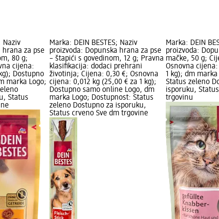
 Naziv
Marka: DEIN BESTES; Naziv
Marka: DEIN BES
 hrana za pse
proizvoda: Dopunska hrana za pse
proizvoda: Dopu
nom, 80 g;
– štapići s govedinom, 12 g; Pravna
mačke, 50 g; Cij
vna cijena:
klasifikacija: dodaci prehrani
Osnovna cijena: 
 kg); Dostupno
životinja; Cijena: 0,30 €; Osnovna
1 kg); dm marka
dm marka Logo;
cijena: 0,012 kg (25,00 € za 1 kg);
Status zeleno D
zeleno
Dostupno samo online Logo, dm
isporuku, Statu
u, Status
marka Logo; Dostupnost: Status
trgovinu
ine
zeleno Dostupno za isporuku,
Status crveno Sve dm trgovine