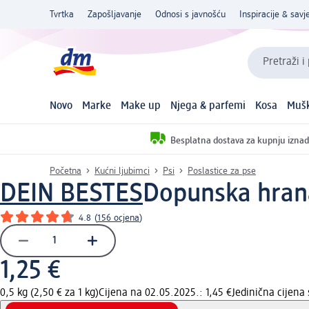
Tvrtka
Zapošljavanje
Odnosi s javnošću
Inspiracije & savje
Pretraži i
Novo
Marke
Make up
Njega & parfemi
Kosa
Mušk
Besplatna dostava za kupnju iznad
Početna
Kućni ljubimci
Psi
Poslastice za pse
DEIN BESTES
Dopunska hrana 
4.8
(
156 ocjena
)
1,25 €
0,5 kg (2,50 € za 1 kg)
Cijena na 02.05.2025.: 1,45 €
Jedinična cijen