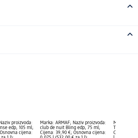
aziv proizvoda:
Marka: ARMAF; Naziv proizvoda:
Marka: ARMA
ense edp, 105 ml;
club de nuit Bling edp, 75 ml;
The Pride o
 Osnovna cijena:
Cijena: 39,90 €; Osnovna cijena:
Cijena: 39,9
za 1 l);
0,075 l (532,00 € za 1 l);
l (399,00 € 