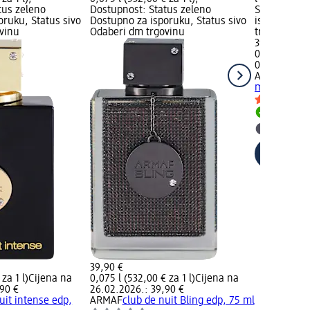
tus zeleno
Dostupnost: Status zeleno
Status zele
oruku, Status sivo
Dostupno za isporuku, Status sivo
isporuku, S
vinu
Odaberi dm trgovinu
trgovinu
39,90 €
0,1 l (399,00
02.05.2025.
ARMAF
The 
ml
Dostupno
Odaberi 
39,90 €
za 1 l)
Cijena na
0,075 l (532,00 € za 1 l)
Cijena na
90 €
26.02.2026.: 39,90 €
uit intense edp,
ARMAF
club de nuit Bling edp, 75 ml