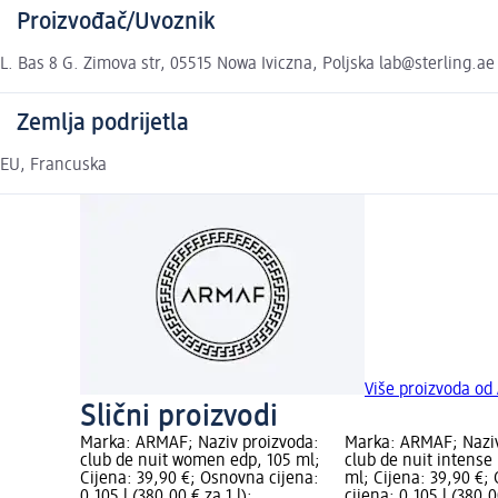
Proizvođač/Uvoznik
L. Bas 8 G. Zimova str, 05515 Nowa Iviczna, Poljska lab@sterling.ae
Zemlja podrijetla
EU, Francuska
Više proizvoda o
Slični proizvodi
Marka: ARMAF; Naziv proizvoda:
Marka: ARMAF; Naziv
club de nuit women edp, 105 ml;
club de nuit intense
Cijena: 39,90 €; Osnovna cijena:
ml; Cijena: 39,90 €;
0,105 l (380,00 € za 1 l);
cijena: 0,105 l (380,0