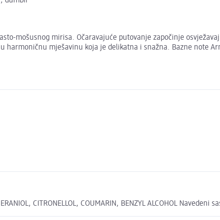
ta, đumbir
nasto-mošusnog mirisa. Očaravajuće putovanje započinje osvježavaj
raju harmoničnu mješavinu koja je delikatna i snažna. Bazne note Ar
ANIOL, CITRONELLOL, COUMARIN, BENZYL ALCOHOL Navedeni sastojci