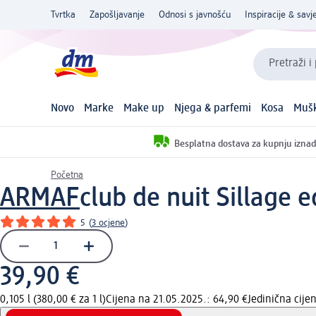
Tvrtka
Zapošljavanje
Odnosi s javnošću
Inspiracije & savje
Pretraži i
Novo
Marke
Make up
Njega & parfemi
Kosa
Mušk
Besplatna dostava za kupnju iznad
Početna
ARMAF
club de nuit Sillage 
5
(
3 ocjene
)
39,90 €
0,105 l (380,00 € za 1 l)
Cijena na 21.05.2025.: 64,90 €
Jedinična cij