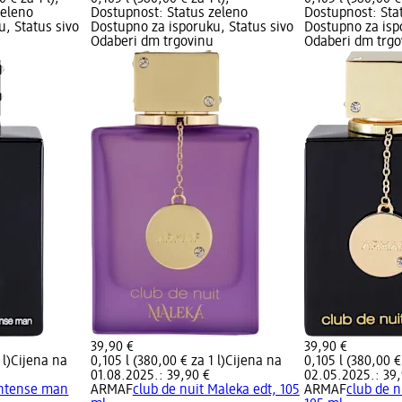
zeleno
Dostupnost: Status zeleno
Dostupnost: Sta
, Status sivo
Dostupno za isporuku, Status sivo
Dostupno za isp
Odaberi dm trgovinu
Odaberi dm trgo
39,90 €
39,90 €
 l)
Cijena na
0,105 l (380,00 € za 1 l)
Cijena na
0,105 l (380,00 € 
01.08.2025.: 39,90 €
02.05.2025.: 39,
intense man
ARMAF
club de nuit Maleka edt, 105
ARMAF
club de n