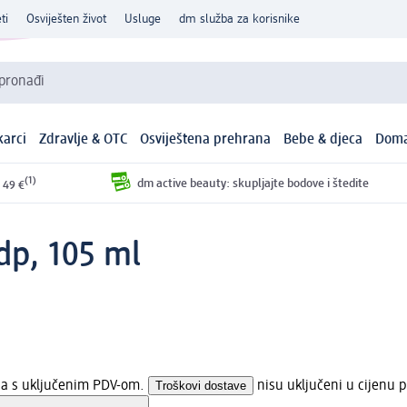
ti
Osviješten život
Usluge
dm služba za korisnike
 pronađi
arci
Zdravlje & OTC
Osviještena prehrana
Bebe & djeca
Doma
(1)
dm active beauty: skupljajte bodove i štedite
 49 €
edp, 105 ml
ena s uključenim PDV-om.
Troškovi dostave
nisu uključeni u cijenu p