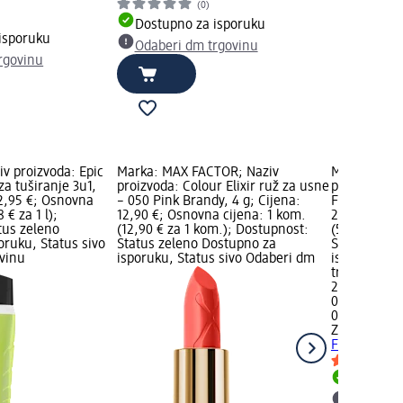
(0)
Dostupno za isporuku
isporuku
Odaberi dm trgovinu
rgovinu
v proizvoda: Epic
Marka: MAX FACTOR; Naziv
Marka: Zoe 
za tuširanje 3u1,
proizvoda: Colour Elixir ruž za usne
proizvoda: P
 2,95 €; Osnovna
– 050 Pink Brandy, 4 g; Cijena:
French Vanil
8 € za 1 l);
12,90 €; Osnovna cijena: 1 kom.
24,95 €; Os
tus zeleno
(12,90 € za 1 kom.); Dostupnost:
(54,96 € za 
oruku, Status sivo
Status zeleno Dostupno za
Status zele
vinu
isporuku, Status sivo Odaberi dm
isporuku, S
trgovinu
24,95 €
0,454 kg (54
02.05.2025.
Zoe NUTRIT
French Vanil
Dostupno