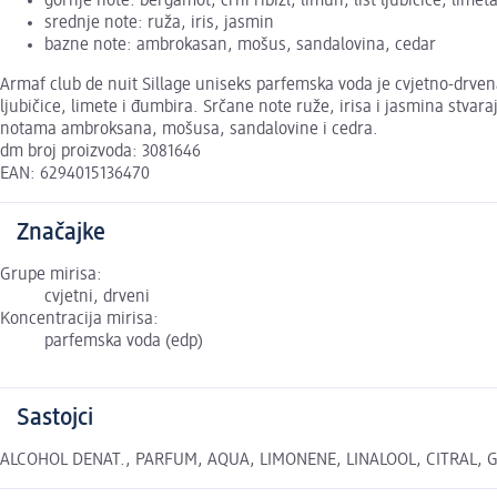
gornje note: bergamot, crni ribizl, limun, list ljubičice, lime
srednje note: ruža, iris, jasmin
bazne note: ambrokasan, mošus, sandalovina, cedar
Armaf club de nuit Sillage uniseks parfemska voda je cvjetno-drve
ljubičice, limete i đumbira. Srčane note ruže, irisa i jasmina stva
notama ambroksana, mošusa, sandalovine i cedra.
dm broj proizvoda: 3081646
EAN: 6294015136470
Značajke
Grupe mirisa:
cvjetni, drveni
Koncentracija mirisa:
parfemska voda (edp)
Sastojci
ALCOHOL DENAT., PARFUM, AQUA, LIMONENE, LINALOOL, CITRAL, GER