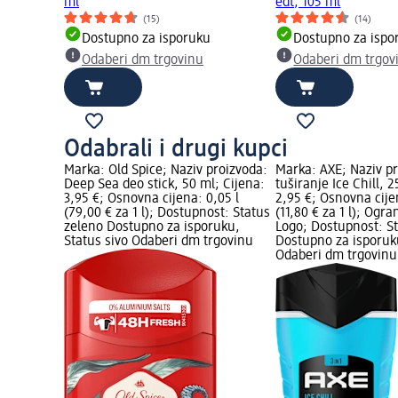
ml
edt, 105 ml
(15)
(14)
Dostupno za isporuku
Dostupno za ispo
Odaberi dm trgovinu
Odaberi dm trgov
Odabrali i drugi kupci
Marka: Old Spice; Naziv proizvoda:
Marka: AXE; Naziv pr
Deep Sea deo stick, 50 ml; Cijena:
tuširanje Ice Chill, 
3,95 €; Osnovna cijena: 0,05 l
2,95 €; Osnovna cije
(79,00 € za 1 l); Dostupnost: Status
(11,80 € za 1 l); Ogr
zeleno Dostupno za isporuku,
Logo; Dostupnost: S
Status sivo Odaberi dm trgovinu
Dostupno za isporuku
Odaberi dm trgovinu