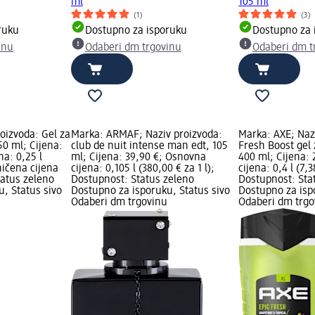
ml
105 ml
(1)
(3)
ruku
Dostupno za isporuku
Dostupno za 
inu
Odaberi dm trgovinu
Odaberi dm t
oizvoda: Gel za
Marka: ARMAF; Naziv proizvoda:
Marka: AXE; Nazi
250 ml; Cijena:
club de nuit intense man edt, 105
Fresh Boost gel 
na: 0,25 l
ml; Cijena: 39,90 €; Osnovna
400 ml; Cijena:
aničena cijena
cijena: 0,105 l (380,00 € za 1 l);
cijena: 0,4 l (7,3
tatus zeleno
Dostupnost: Status zeleno
Dostupnost: Sta
, Status sivo
Dostupno za isporuku, Status sivo
Dostupno za isp
Odaberi dm trgovinu
Odaberi dm trgo