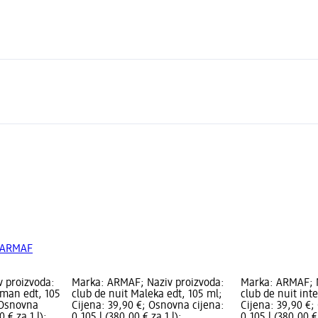
d ARMAF
 proizvoda:
Marka: ARMAF; Naziv proizvoda:
Marka: ARMAF; N
 man edt, 105
club de nuit Maleka edt, 105 ml;
club de nuit int
 Osnovna
Cijena: 39,90 €; Osnovna cijena:
Cijena: 39,90 €;
0 € za 1 l);
0,105 l (380,00 € za 1 l);
0,105 l (380,00 € 