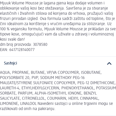
Mjuuk Volume Mousse je lagana pjena koja dodaje volumen i
oblikovanje vašoj kosi bez otežavanja. Savršena je za stvaranje
elastičnih i živahnih stilova od korijena do vrhova, pružajući vašoj
frizuri prirodan izgled. Ova formula sadrži zaštitu od topline, što je
čini idealnom za korištenje s vrućim uređajima za stiliziranje. Uz
100 % vegansku formulu, Mjuuk Volume Mousse je prikladan za sve
tipove kose, omogućujući vam da uživate u zdravoj i voluminoznoj
kosi svaki dan!
dm broj proizvoda: 3078580
EAN: 6417128140077
Sastojci
AQUA, PROPANE, BUTANE, VP/VA COPOLYMER, ISOBUTANE,
POLYSORBATE 20, PVP, SODIUM METHOXY PEG-16
MALEATE/STYRENE SULFONATE COPOLYMER, PEG-12 DIMETHICONE,
LAURETH-4, ETHYLHEXYLGLYCERIN, PHENOXYETHANOL, POTASSIUM
SORBATE, PARFUM, ALPHA-ISOMETHYL IONONE, BENZYL
SALICYLATE, CITRONELLOL, COUMARIN, HEXYL CINNAMAL,
LIMONENE, LINALOOL Navedeni sastojci u online trgovini mogu se
razlikovati od onih na pakiranju.