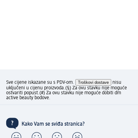
Sve cijene iskazane su s PDV-om.
Troškovi dostave
nisu
uključeni u cijenu proizvoda.
(§) Za ovu stavku nije moguće
ostvariti popust.
(#) Za ovu stavku nije moguće dobiti dm
active beauty bodove.
Kako Vam se sviđa stranica?