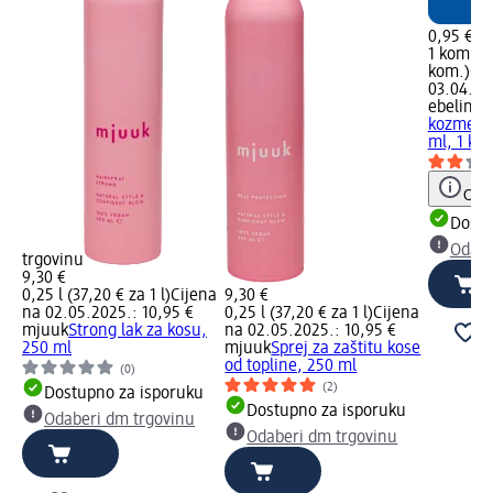
0,95 €
1 kom. (0
kom.)
Cij
03.04.20
ebelin
pu
kozmetič
ml, 1 ko
Obav
Dostu
Odabe
trgovinu
9,30 €
0,25 l (37,20 € za 1 l)
Cijena
9,30 €
na 02.05.2025.: 10,95 €
0,25 l (37,20 € za 1 l)
Cijena
mjuuk
Strong lak za kosu,
na 02.05.2025.: 10,95 €
250 ml
mjuuk
Sprej za zaštitu kose
od topline, 250 ml
(0)
(2)
Dostupno za isporuku
Dostupno za isporuku
Odaberi dm trgovinu
Odaberi dm trgovinu