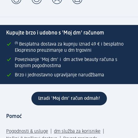
Kupujte brzo i udobno s 'Moj dm' računom
⁽¹⁾ Besplatna dostava za kupnju iznad 49 € i besplatno
Ekspresno preuzimanje u dm trgovini
Povezivanje 'Moj dm' i dm active beauty računa s
brojnim pogodnostima
Brzo i jednostavno upravljanje narudžbama
Izradi 'Moj dm' račun odmah!
Pomoć
Pogodnosti & usluge
dm služba za korisnike