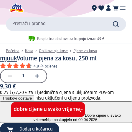
Pretraži i pronađi
Besplatna dostava za kupnju iznad 49 €
Početna
Kosa
Oblikovanje kose
Pjene za kosu
mjuuk
Volume pjena za kosu, 250 ml
4.8
(
4 ocjene
)
9,30 €
0,25 l (37,20 € za 1 l)
Jedinična cijena s uključenim PDV-om.
Troškovi dostave
nisu uključeni u cijenu proizvoda.
Dobre cijene u svako
vrijeme
Nije poskupjelo od 09.04.2026.
Dodaj u košaricu