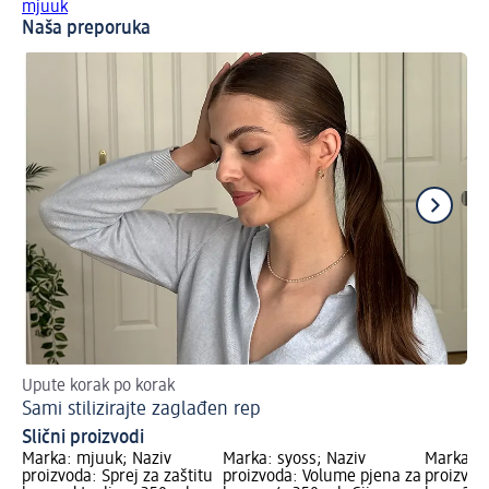
mjuuk
Naša preporuka
Upute korak po korak
Ins
Sami stilizirajte zaglađen rep
Po
Slični proizvodi
Marka: mjuuk; Naziv
Marka: syoss; Naziv
Marka: L
proizvoda: Sprej za zaštitu
proizvoda: Volume pjena za
proizvod