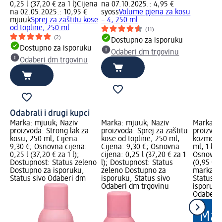
0,25 l (37,20 € za 1 l)
Cijena
na 07.10.2025.: 4,95 €
na 02.05.2025.: 10,95 €
syoss
Volume pjena za kosu
mjuuk
Sprej za zaštitu kose
– 4, 250 ml
od topline, 250 ml
(11)
(2)
Dostupno za isporuku
Dostupno za isporuku
Odaberi dm trgovinu
Odaberi dm trgovinu
Odabrali i drugi kupci
Marka: mjuuk; Naziv
Marka: mjuuk; Naziv
Marka: e
proizvoda: Strong lak za
proizvoda: Sprej za zaštitu
proizvod
kosu, 250 ml; Cijena:
kose od topline, 250 ml;
kozmetič
9,30 €; Osnovna cijena:
Cijena: 9,30 €; Osnovna
ml, 1 kom
0,25 l (37,20 € za 1 l);
cijena: 0,25 l (37,20 € za 1
Osnovna 
Dostupnost: Status zeleno
l); Dostupnost: Status
(0,95 € 
Dostupno za isporuku,
zeleno Dostupno za
marka Lo
Status sivo Odaberi dm
isporuku, Status sivo
Status z
Odaberi dm trgovinu
isporuku
Odaberi 