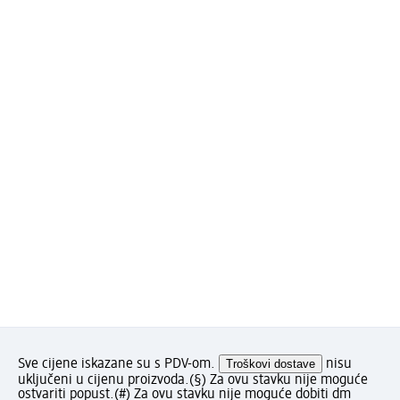
Sve cijene iskazane su s PDV-om.
Troškovi dostave
nisu
uključeni u cijenu proizvoda.
(§) Za ovu stavku nije moguće
ostvariti popust.
(#) Za ovu stavku nije moguće dobiti dm