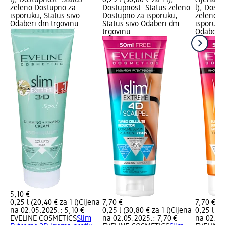
l); Dostupnost: Status
0,25 l (30,80 € za 1 l);
cijena: 0
zeleno Dostupno za
Dostupnost: Status zeleno
l); Dost
isporuku, Status sivo
Dostupno za isporuku,
zeleno D
Odaberi dm trgovinu
Status sivo Odaberi dm
isporuku
trgovinu
Odaberi 
5,10 €
0,25 l (20,40 € za 1 l)
Cijena
7,70 €
7,70 €
na 02.05.2025.: 5,10 €
0,25 l (30,80 € za 1 l)
Cijena
0,25 l (30
EVELINE COSMETICS
Slim
na 02.05.2025.: 7,70 €
na 02.05