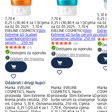
5,10 €
7,70 €
7,70 €
0,25 l (2
0,25 l (30,80 € za 1 l)
Cijena
0,25 l (30,80 € za 1 l)
Cijena
na 02.05
na 02.05.2025.: 7,70 €
na 02.05.2025.: 7,70 €
EVELINE
EVELINE COSMETICS
Slim
EVELINE COSMETICS
Slim
Extreme 
Extreme 4D Scalpel
Extreme 4D turbo serum za
celulita,
superkoncentrirani
smanjenje celulita, 250 ml
serum..., 250 ml
(13)
Dostu
(17)
Dostupno za isporuku
Odabe
Dostupno za isporuku
Odaberi dm trgovinu
Odaberi dm trgovinu
Odabrali i drugi kupci
Marka: EVELINE
Marka: EVELINE
Marka: E
COSMETICS; Naziv
COSMETICS; Naziv
COSMETI
proizvoda: Slim Extreme 3D
proizvoda: Slim Extreme 4D
proizvod
krema protiv celulita, 250
turbo serum za smanjenje
Scalpel 
ml; Cijena: 5,10 €; Osnovna
celulita, 250 ml; Cijena:
serum pro
cijena: 0,25 l (20,40 € za 1
7,70 €; Osnovna cijena:
ml; Cije