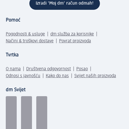
Izradi 'Moj dm' račun odmah!
Pomoć
Pogodnosti & usluge
dm služba za korisnike
Načini & troškovi dostave
Povrat proizvoda
Tvrtka
O nama
Društvena odgovornost
Posao
Odnosi s javnošću
Kako do nas
Svijet naših proizvoda
dm Svijet