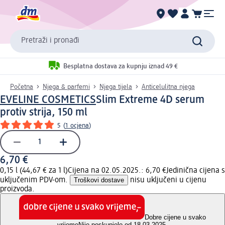
Pretraži i pronađi
Besplatna dostava za kupnju iznad 49 €
Početna
Njega & parfemi
Njega tijela
Anticelulitna njega
EVELINE COSMETICS
Slim Extreme 4D serum
protiv strija, 150 ml
5
(
1 ocjena
)
6,70 €
0,15 l (44,67 € za 1 l)
Cijena na 02.05.2025.: 6,70 €
Jedinična cijena s
uključenim PDV-om.
Troškovi dostave
nisu uključeni u cijenu
proizvoda.
Dobre cijene u svako
vrijeme
Nije poskupjelo od 18.03.2025.