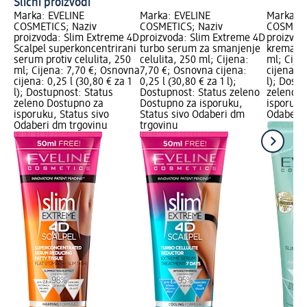
Slični proizvodi
Marka: EVELINE
Marka: EVELINE
Marka: E
COSMETICS; Naziv
COSMETICS; Naziv
COSMETI
proizvoda: Slim Extreme 4D
proizvoda: Slim Extreme 4D
proizvod
Scalpel superkoncentrirani
turbo serum za smanjenje
krema pro
serum protiv celulita, 250
celulita, 250 ml; Cijena:
ml; Cije
ml; Cijena: 7,70 €; Osnovna
7,70 €; Osnovna cijena:
cijena: 0
cijena: 0,25 l (30,80 € za 1
0,25 l (30,80 € za 1 l);
l); Dost
l); Dostupnost: Status
Dostupnost: Status zeleno
zeleno D
zeleno Dostupno za
Dostupno za isporuku,
isporuku
isporuku, Status sivo
Status sivo Odaberi dm
Odaberi 
Odaberi dm trgovinu
trgovinu