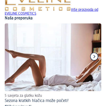
Više proizvoda od
EVELINE COSMETICS
Naša preporuka
Su
5 savjeta za glatku kožu
Sezona kratkih hlačica može početi!