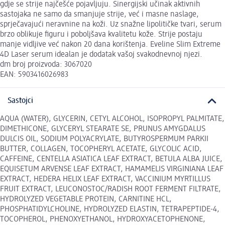
gdje se strije najčešće pojavljuju. Sinergijski učinak aktivnih
sastojaka ne samo da smanjuje strije, već i masne naslage,
sprječavajući neravnine na koži. Uz snažne lipolitičke tvari, serum
brzo oblikuje figuru i poboljšava kvalitetu kože. Strije postaju
manje vidljive već nakon 20 dana korištenja. Eveline Slim Extreme
4D Laser serum idealan je dodatak vašoj svakodnevnoj njezi.
dm broj proizvoda: 3067020
EAN: 5903416026983
Sastojci
AQUA (WATER), GLYCERIN, CETYL ALCOHOL, ISOPROPYL PALMITATE,
DIMETHICONE, GLYCERYL STEARATE SE, PRUNUS AMYGDALUS
DULCIS OIL, SODIUM POLYACRYLATE, BUTYROSPERMUM PARKII
BUTTER, COLLAGEN, TOCOPHERYL ACETATE, GLYCOLIC ACID,
CAFFEINE, CENTELLA ASIATICA LEAF EXTRACT, BETULA ALBA JUICE,
EQUISETUM ARVENSE LEAF EXTRACT, HAMAMELIS VIRGINIANA LEAF
EXTRACT, HEDERA HELIX LEAF EXTRACT, VACCINIUM MYRTILLUS
FRUIT EXTRACT, LEUCONOSTOC/RADISH ROOT FERMENT FILTRATE,
HYDROLYZED VEGETABLE PROTEIN, CARNITINE HCL,
PHOSPHATIDYLCHOLINE, HYDROLYZED ELASTIN, TETRAPEPTIDE-4,
TOCOPHEROL, PHENOXYETHANOL, HYDROXYACETOPHENONE,