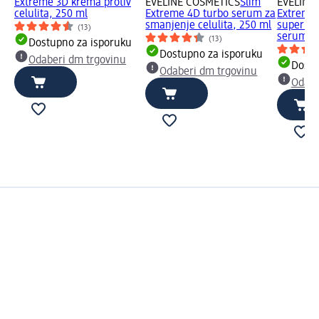
Extreme 3D krema protiv
EVELINE COSMETICS
Slim
EVELINE
celulita, 250 ml
Extreme 4D turbo serum za
Extreme 
smanjenje celulita, 250 ml
superkon
(13)
serum...
(13)
Dostupno za isporuku
Dostupno za isporuku
Odaberi dm trgovinu
Dostu
Odaberi dm trgovinu
Odabe