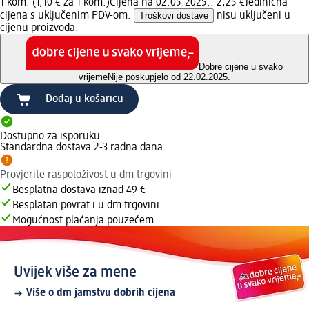
1 kom. (1,10 € za 1 kom.)
Cijena na 02.05.2025.: 2,25 €
Jedinična
cijena s uključenim PDV-om.
Troškovi dostave
nisu uključeni u
cijenu proizvoda.
Dobre cijene u svako
vrijeme
Nije poskupjelo od 22.02.2025.
Dodaj u košaricu
Dostupno za isporuku
Standardna dostava 2-3 radna dana
Provjerite raspoloživost u dm trgovini
Besplatna dostava iznad 49 €
Besplatan povrat i u dm trgovini
Mogućnost plaćanja pouzećem
Uvijek više za mene
Više o dm jamstvu dobrih cijena