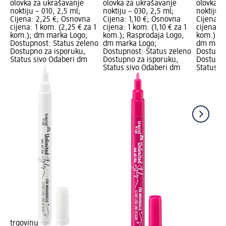
olovka za ukrašavanje
olovka za ukrašavanje
olovka z
noktiju – 010, 2,5 ml;
noktiju – 030, 2,5 ml;
noktiju –
Cijena: 2,25 €; Osnovna
Cijena: 1,10 €; Osnovna
Cijena: 
cijena: 1 kom. (2,25 € za 1
cijena: 1 kom. (1,10 € za 1
cijena: 1
kom.); dm marka Logo;
kom.); Rasprodaja Logo,
kom.); R
Dostupnost: Status zeleno
dm marka Logo;
dm mark
Dostupno za isporuku,
Dostupnost: Status zeleno
Dostupno
Status sivo Odaberi dm
Dostupno za isporuku,
Dostupno
Status sivo Odaberi dm
Status s
trgovinu