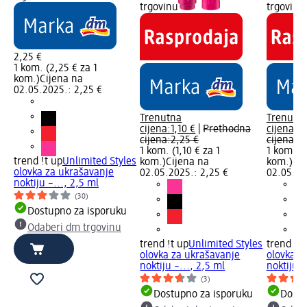
trgovinu
trgovinu
2,25 €
1 kom. (2,25 € za 1
kom.)
Cijena na
02.05.2025.: 2,25 €
Trenutna
Trenutn
cijena:
1,10 €
|
Prethodna
cijena:
1,
cijena:
2,25 €
cijena:
2,
1 kom. (1,10 € za 1
1 kom. (1
trend !t up
Unlimited Styles
kom.)
Cijena na
kom.)
Cij
olovka za ukrašavanje
02.05.2025.: 2,25 €
02.05.20
noktiju –..., 2,5 ml
(30)
Dostupno za isporuku
Odaberi dm trgovinu
trend !t up
Unlimited Styles
trend !t 
olovka za ukrašavanje
olovka z
noktiju –..., 2,5 ml
noktiju –
(3)
Dostupno za isporuku
Dostu