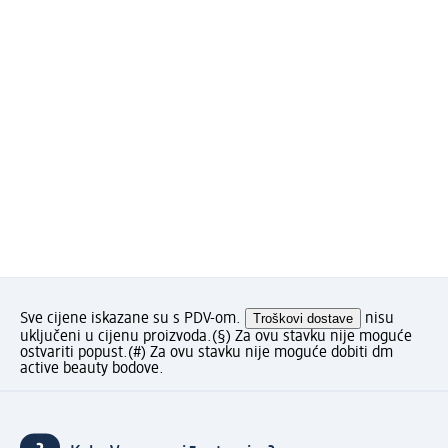
Sve cijene iskazane su s PDV-om.
Troškovi dostave
nisu
uključeni u cijenu proizvoda.
(§) Za ovu stavku nije moguće
ostvariti popust.
(#) Za ovu stavku nije moguće dobiti dm
active beauty bodove.