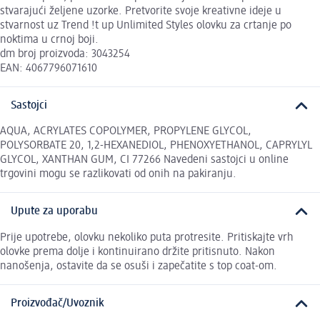
stvarajući željene uzorke. Pretvorite svoje kreativne ideje u
stvarnost uz Trend !t up Unlimited Styles olovku za crtanje po
noktima u crnoj boji.
dm broj proizvoda: 3043254
EAN: 4067796071610
Sastojci
AQUA, ACRYLATES COPOLYMER, PROPYLENE GLYCOL,
POLYSORBATE 20, 1,2-HEXANEDIOL, PHENOXYETHANOL, CAPRYLYL
GLYCOL, XANTHAN GUM, CI 77266 Navedeni sastojci u online
trgovini mogu se razlikovati od onih na pakiranju.
Upute za uporabu
Prije upotrebe, olovku nekoliko puta protresite. Pritiskajte vrh
olovke prema dolje i kontinuirano držite pritisnuto. Nakon
nanošenja, ostavite da se osuši i zapečatite s top coat-om.
Proizvođač/Uvoznik