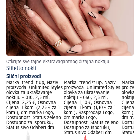
Otkrijte sve tajne ekstravagantnog dizajna noktiju
Stiletto nokti
Slični proizvodi
Marka: trend !t up; Naziv
Marka: trend !t up; Naziv
Marka: t
proizvoda: Unlimited Styles
proizvoda: Unlimited Styles
proizvod
olovka za ukrašavanje
olovka za ukrašavanje
olovka z
noktiju – 010, 2,5 ml;
noktiju – 040, 2,5 ml;
noktiju –
Cijena: 2,25 €; Osnovna
Cijena: 1,10 €; Osnovna
Cijena: 
cijena: 1 kom. (2,25 € za 1
cijena: 1 kom. (1,10 € za 1
cijena: 1
kom.); dm marka Logo;
kom.); Rasprodaja Logo,
kom.); R
Dostupnost: Status zeleno
dm marka Logo;
dm mark
Dostupno za isporuku,
Dostupnost: Status zeleno
Dostupno
Status sivo Odaberi dm
Dostupno za isporuku,
Dostupno
Status sivo Odaberi dm
Status s