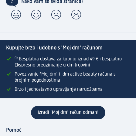
Kako Vam se sviđa stranica?
Kupujte brzo i udobno s 'Moj dm' računom
⁽¹⁾ Besplatna dostava za kupnju iznad 49 € i besplatno
Ekspresno preuzimanje u dm trgovini
Povezivanje 'Moj dm' i dm active beauty računa s
brojnim pogodnostima
Brzo i jednostavno upravljanje narudžbama
Izradi 'Moj dm' račun odmah!
Pomoć