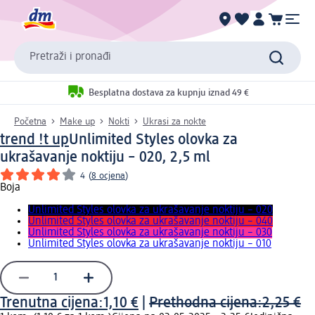
Pretraži i pronađi
Besplatna dostava za kupnju iznad 49 €
Početna
Make up
Nokti
Ukrasi za nokte
trend !t up
Unlimited Styles olovka za
ukrašavanje noktiju – 020, 2,5 ml
4
(
8 ocjena
)
Boja
Unlimited Styles olovka za ukrašavanje noktiju – 020
Unlimited Styles olovka za ukrašavanje noktiju – 040
Unlimited Styles olovka za ukrašavanje noktiju – 030
Unlimited Styles olovka za ukrašavanje noktiju – 010
Trenutna cijena:
1,10 €
|
Prethodna cijena:
2,25 €