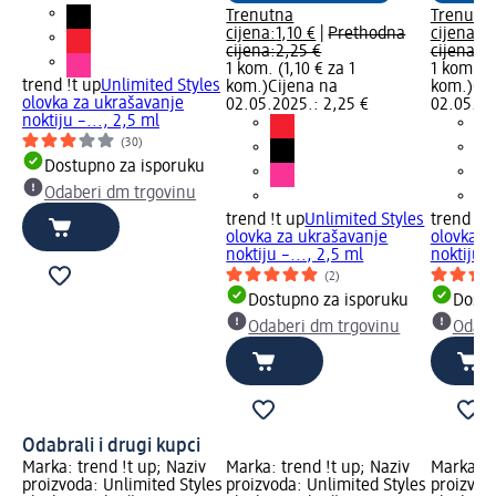
Trenutna
Trenutn
cijena:
1,10 €
|
Prethodna
cijena:
1,
cijena:
2,25 €
cijena:
2,
1 kom. (1,10 € za 1
1 kom. (1
trend !t up
Unlimited Styles
kom.)
Cijena na
kom.)
Cij
olovka za ukrašavanje
02.05.2025.: 2,25 €
02.05.20
noktiju –..., 2,5 ml
(30)
Dostupno za isporuku
Odaberi dm trgovinu
trend !t up
Unlimited Styles
trend !t 
olovka za ukrašavanje
olovka z
noktiju –..., 2,5 ml
noktiju –
(2)
Dostupno za isporuku
Dostu
Odaberi dm trgovinu
Odabe
Odabrali i drugi kupci
Marka: trend !t up; Naziv
Marka: trend !t up; Naziv
Marka: t
proizvoda: Unlimited Styles
proizvoda: Unlimited Styles
proizvod