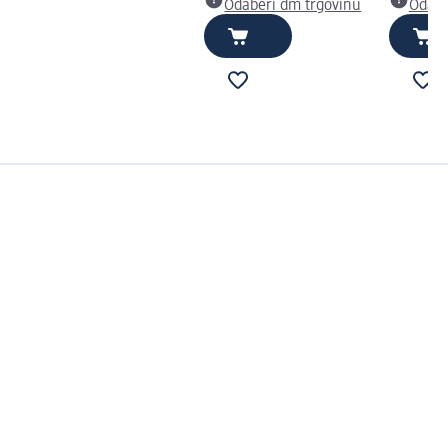
Odaberi dm trgovinu
Odabe