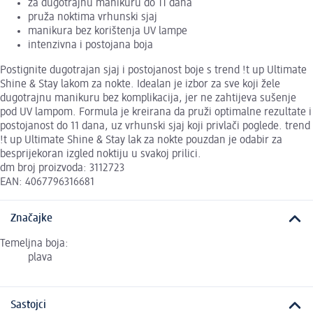
za dugotrajnu manikuru do 11 dana
pruža noktima vrhunski sjaj
manikura bez korištenja UV lampe
intenzivna i postojana boja
Postignite dugotrajan sjaj i postojanost boje s trend !t up Ultimate
Shine & Stay lakom za nokte. Idealan je izbor za sve koji žele
dugotrajnu manikuru bez komplikacija, jer ne zahtijeva sušenje
pod UV lampom. Formula je kreirana da pruži optimalne rezultate i
postojanost do 11 dana, uz vrhunski sjaj koji privlači poglede. trend
!t up Ultimate Shine & Stay lak za nokte pouzdan je odabir za
besprijekoran izgled noktiju u svakoj prilici.
dm broj proizvoda: 3112723
EAN: 4067796316681
Značajke
Temeljna boja:
plava
Sastojci