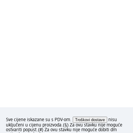
Sve cijene iskazane su s PDV-om.
Troškovi dostave
nisu
uključeni u cijenu proizvoda.
(§) Za ovu stavku nije moguće
ostvariti popust.
(#) Za ovu stavku nije moguće dobiti dm