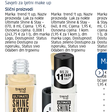
Savjeti za ljetni make up
Lj
Slični proizvodi
Marka: trend !t up; Naziv
Marka: trend !t up; Naziv
Marka: t
proizvoda: Lak za nokte
proizvoda: Lak za nokte
proizvod
Ultimate Shine & Stay –
Ultimate Shine & Stay –
& Stay la
070, 8 ml; Cijena: 1,95 €;
040, 8 ml; Cijena: 1,95 €;
ml; Cije
Osnovna cijena: 0,008 l
Osnovna cijena: 1 kom.
cijena: 0
(243,75 € za 1 l); dm marka
(1,95 € za 1 kom.); dm
1 l); dm
Logo; Dostupnost: Status
marka Logo; Dostupnost:
Dostupno
zeleno Dostupno za
Status zeleno Dostupno za
Dostupno
isporuku, Status sivo
isporuku, Status sivo
Status s
Odaberi dm trgovinu
Odaberi dm trgovinu
trgovinu
1,95 €
0,008 l (
l)
Cijena 
1,95 €