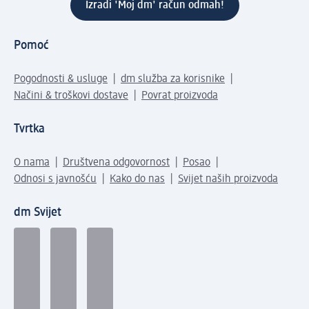
Izradi 'Moj dm' račun odmah!
Pomoć
Pogodnosti & usluge
dm služba za korisnike
Načini & troškovi dostave
Povrat proizvoda
Tvrtka
O nama
Društvena odgovornost
Posao
Odnosi s javnošću
Kako do nas
Svijet naših proizvoda
dm Svijet