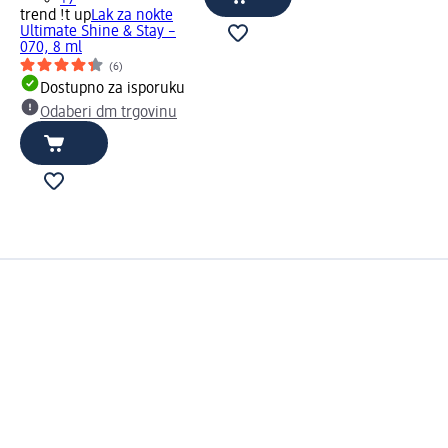
+7
trend !t up
Lak za nokte
Ultimate Shine & Stay –
070, 8 ml
(6)
Dostupno za isporuku
Odaberi dm trgovinu