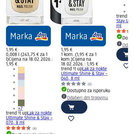
+7
trend !t 
Stay lak 
ml
Dostu
Odabe
1,95 €
1,95 €
0,008 l (243,75 € za 1
1 kom. (1,95 € za 1
l)
Cijena na 18.02.2026.:
kom.)
Cijena na
1,95 €
18.02.2026.: 1,95 €
trend !t up
Lak za nokte
Ultimate Shine & Stay –
040, 8 ml
(0)
Dostupno za isporuku
Odaberi dm trgovinu
+7
trend !t up
Lak za nokte
Ultimate Shine & Stay –
070, 8 ml
(6)