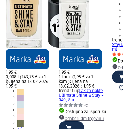
+7
trend !t 
Stay lak 
ml
Dostu
Odabe
1,95 €
1,95 €
0,008 l (243,75 € za 1
1 kom. (1,95 € za 1
l)
Cijena na 18.02.2026.:
kom.)
Cijena na
1,95 €
18.02.2026.: 1,95 €
trend !t up
Lak za nokte
Ultimate Shine & Stay –
040, 8 ml
(0)
Dostupno za isporuku
Odaberi dm trgovinu