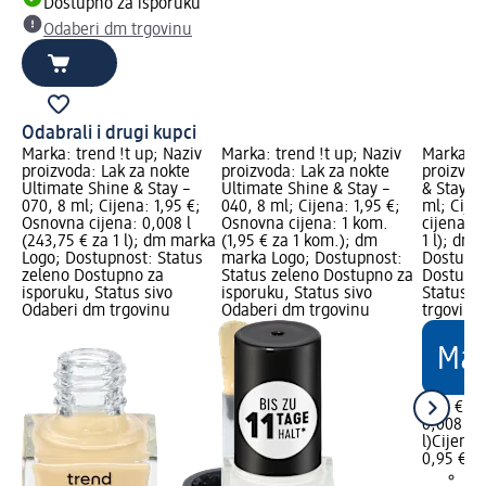
Dostupno za isporuku
Odaberi dm trgovinu
Odabrali i drugi kupci
Marka: trend !t up; Naziv
Marka: trend !t up; Naziv
Marka: t
proizvoda: Lak za nokte
proizvoda: Lak za nokte
proizvod
Ultimate Shine & Stay –
Ultimate Shine & Stay –
& Stay la
070, 8 ml; Cijena: 1,95 €;
040, 8 ml; Cijena: 1,95 €;
ml; Cije
Osnovna cijena: 0,008 l
Osnovna cijena: 1 kom.
cijena: 0
(243,75 € za 1 l); dm marka
(1,95 € za 1 kom.); dm
1 l); dm
Logo; Dostupnost: Status
marka Logo; Dostupnost:
Dostupno
zeleno Dostupno za
Status zeleno Dostupno za
Dostupno
isporuku, Status sivo
isporuku, Status sivo
Status s
Odaberi dm trgovinu
Odaberi dm trgovinu
trgovinu
1,95 €
0,008 l (
l)
Cijena 
0,95 €