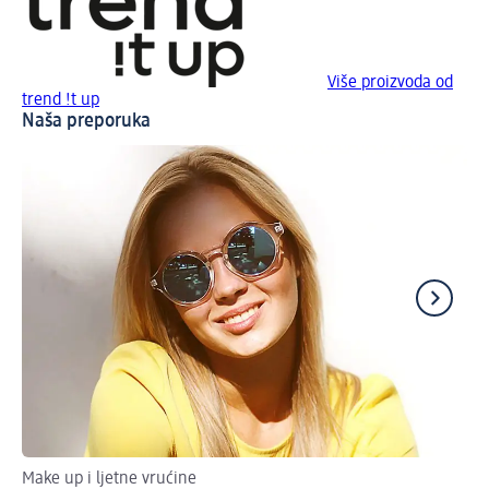
Više proizvoda od
trend !t up
Naša preporuka
Make up i ljetne vrućine
Up