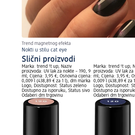
Trend magnetnog efekta
Nokti u stilu cat eye
Slični proizvodi
Marka: trend !t up; Naziv
Marka: trend !t up; 
proizvoda: UV lak za nokte – 190, 9
proizvoda: UV lak za 
ml; Cijena: 3,95 €; Osnovna cijena:
ml; Cijena: 3,95 €; 
0,009 l (438,89 € za 1 l); dm marka
0,009 l (438,89 € za 
Logo; Dostupnost: Status zeleno
Logo; Dostupnost: S
Dostupno za isporuku, Status sivo
Dostupno za isporuku
Odaberi dm trgovinu
Odaberi dm trgovinu