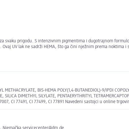
zbor za svaku prigodu. S intenzivnim pigmentima i dugotrajnom formu
Ovaj UV lak ne sadrži HEMA, što ga čini nježnim prema noktima i sma
YL METHACRYLATE, BIS-HEMA POLY(1,4-BUTANEDIOL)-9/IPDI COPO
 SILICA DIMETHYL SILYLATE, PENTAERYTHRITYL TETRAMERCAPTOPR
07, CI 77491, CI 77499, CI 77891 Navedeni sastojci u online trgovin
e, Njemačka servicecenter@dm.de