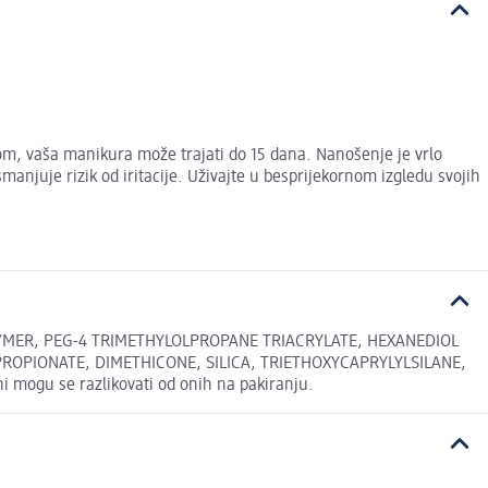
lom, vaša manikura može trajati do 15 dana. Nanošenje je vrlo
njuje rizik od iritacije. Uživajte u besprijekornom izgledu svojih
LYMER, PEG-4 TRIMETHYLOLPROPANE TRIACRYLATE, HEXANEDIOL
OPIONATE, DIMETHICONE, SILICA, TRIETHOXYCAPRYLYLSILANE,
i mogu se razlikovati od onih na pakiranju.