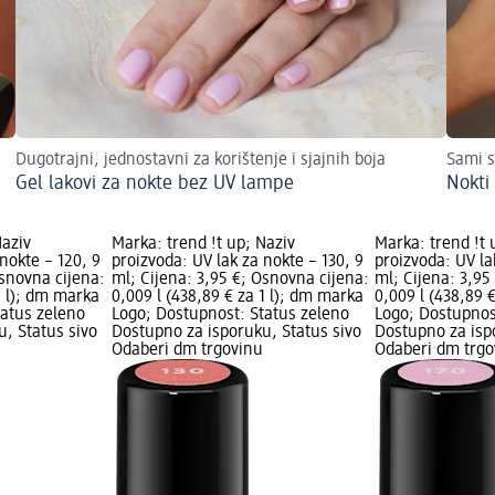
Dugotrajni, jednostavni za korištenje i sjajnih boja
Sami s
Gel lakovi za nokte bez UV lampe
Nokti
Naziv
Marka: trend !t up; Naziv
Marka: trend !t 
nokte – 120, 9
proizvoda: UV lak za nokte – 130, 9
proizvoda: UV la
Osnovna cijena:
ml; Cijena: 3,95 €; Osnovna cijena:
ml; Cijena: 3,95
1 l); dm marka
0,009 l (438,89 € za 1 l); dm marka
0,009 l (438,89 
tatus zeleno
Logo; Dostupnost: Status zeleno
Logo; Dostupnos
, Status sivo
Dostupno za isporuku, Status sivo
Dostupno za isp
Odaberi dm trgovinu
Odaberi dm trgo