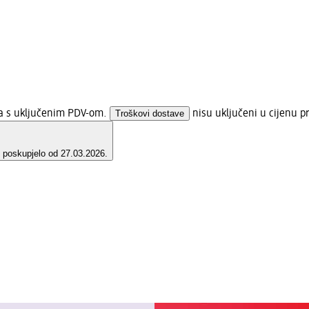
na s uključenim PDV-om.
Troškovi dostave
nisu uključeni u cijenu p
e poskupjelo od 27.03.2026.