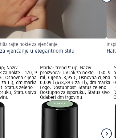
tilizirajte nokte za vjenčanje
Inspiracije za s
 za vjenčanje u elegantnom stilu
Halloween no
up; Naziv
Marka: trend !t up; Naziv
Marka: trend
k za nokte – 170, 9
proizvoda: UV lak za nokte – 150, 9
proizvoda: U
 €; Osnovna cijena:
ml; Cijena: 3,95 €; Osnovna cijena:
ml; Cijena: 
€ za 1 l); dm marka
0,009 l (438,89 € za 1 l); dm marka
0,009 l (438
t: Status zeleno
Logo; Dostupnost: Status zeleno
Logo; Dostu
oruku, Status sivo
Dostupno za isporuku, Status sivo
Dostupno za
vinu
Odaberi dm trgovinu
Odaberi dm 