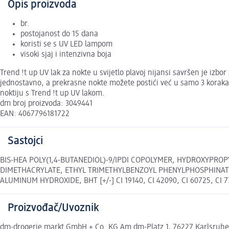
Opis proizvoda
br.
postojanost do 15 dana
koristi se s UV LED lampom
visoki sjaj i intenzivna boja
Trend !t up UV lak za nokte u svijetlo plavoj nijansi savršen je i
jednostavno, a prekrasne nokte možete postići već u samo 3 koraka. 
noktiju s Trend !t up UV lakom.
dm broj proizvoda: 3049441
EAN: 4067796181722
Sastojci
BIS-HEA POLY(1,4-BUTANEDIOL)-9/IPDI COPOLYMER, HYDROXYPROP
DIMETHACRYLATE, ETHYL TRIMETHYLBENZOYL PHENYLPHOSPHINATE,
ALUMINUM HYDROXIDE, BHT [+/-] CI 19140, CI 42090, CI 60725, CI 770
Proizvođač/Uvoznik
dm-drogerie markt GmbH + Co. KG Am dm-Platz 1, 76227 Karlsruh