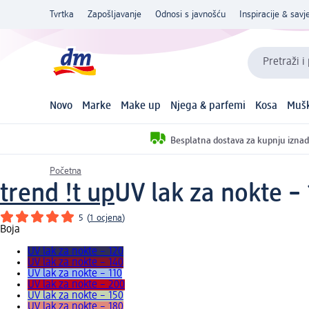
Tvrtka
Zapošljavanje
Odnosi s javnošću
Inspiracije & savje
Pretraži i
Novo
Marke
Make up
Njega & parfemi
Kosa
Mušk
Besplatna dostava za kupnju iznad
Početna
trend !t up
UV lak za nokte – 
5
(
1 ocjena
)
Boja
UV lak za nokte – 120
UV lak za nokte – 140
UV lak za nokte – 110
UV lak za nokte – 200
UV lak za nokte – 150
UV lak za nokte – 180