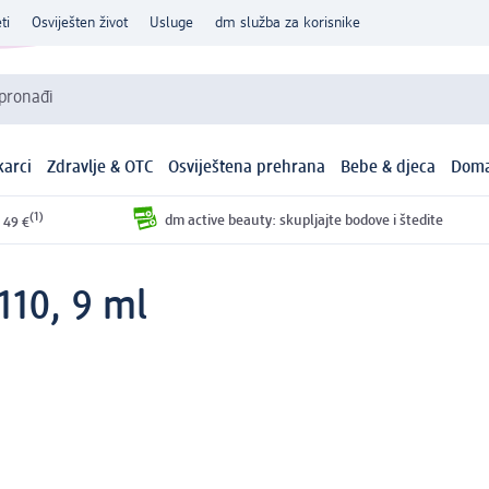
ti
Osviješten život
Usluge
dm služba za korisnike
 pronađi
arci
Zdravlje & OTC
Osviještena prehrana
Bebe & djeca
Doma
(1)
dm active beauty: skupljajte bodove i štedite
 49 €
110, 9 ml