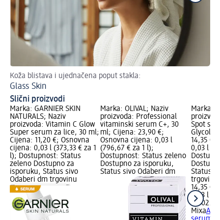
Koža blistava i ujednačena poput stakla:
Sa
Glass Skin
Ko
Slični proizvodi
Marka: GARNIER SKIN
Marka: OLIVAL; Naziv
Marka: M
NATURALS; Naziv
proizvoda: Professional
proizvod
proizvoda: Vitamin C Glow
vitaminski serum C+, 30
Spot ser
Super serum za lice, 30 ml;
ml; Cijena: 23,90 €;
Glycolic,
Cijena: 11,20 €; Osnovna
Osnovna cijena: 0,03 l
14,35 €;
cijena: 0,03 l (373,33 € za 1
(796,67 € za 1 l);
0,03 l (47
l); Dostupnost: Status
Dostupnost: Status zeleno
Dostupno
zeleno Dostupno za
Dostupno za isporuku,
Dostupno
isporuku, Status sivo
Status sivo Odaberi dm
Status s
Odaberi dm trgovinu
trgovinu
14,35 €
0,03 l (47
na 02.05
Mixa
Acid
serum Vi