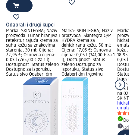
Odabrali i drugi kupci
Marka: SKINTEGRA; Naziv
Marka: SKINTEGRA; Naziv
Marka: S
proizvoda: Lunar hranjiva i
proizvoda: Skintegra O/P
proizvod
reteksturirajuća krema za
HYDRA krema za
hidratan
suhu kožu sa znakovima
dehidriranu kožu, 50 ml;
emulzija
starenja, 30 ml; Cijena:
Cijena: 17,05 €; Osnovna
kožu, 30
22,95 €; Osnovna cijena:
cijena: 0,05 l (341,00 € za 1
18,95 €;
0,03 l (765,00 € za 1 l);
l); Dostupnost: Status
0,03 l (63
Dostupnost: Status zeleno
zeleno Dostupno za
Dostupno
Dostupno za isporuku,
isporuku, Status sivo
Dostupno
Status sivo Odaberi dm
Odaberi dm trgovinu
Status s
trgovinu
18,95 €
0,03 l (63
na 02.05
SKINTEG
hidratan
emulzija 
Dostu
Odabe