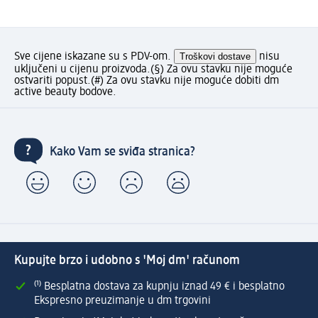
Sve cijene iskazane su s PDV-om.
Troškovi dostave
nisu
uključeni u cijenu proizvoda.
(§) Za ovu stavku nije moguće
ostvariti popust.
(#) Za ovu stavku nije moguće dobiti dm
active beauty bodove.
Kako Vam se sviđa stranica?
Kupujte brzo i udobno s 'Moj dm' računom
⁽¹⁾ Besplatna dostava za kupnju iznad 49 € i besplatno
Ekspresno preuzimanje u dm trgovini