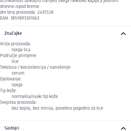
učinkovitost dovoljno nanijeti svega nekoliko kapljica jednom
dnevno ispod kreme.
dm broj proizvoda: 2435528
EAN: 3859893301063
Značajke
Vrsta proizvoda:
njega lica
Područje primjene:
lice
Tekstura / konzistencija / nanošenje:
serum
Djelovanje:
njega
Tip kože:
normalna/svaki tip kože
Svojstva proizvoda:
bez bojila, bez mirisa, posebno pogodno za lice
Sastojci