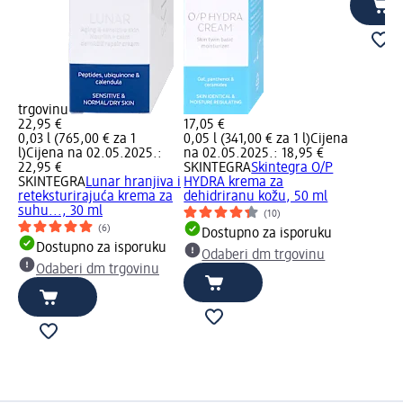
trgovinu
22,95 €
17,05 €
0,03 l (765,00 € za 1
0,05 l (341,00 € za 1 l)
Cijena
l)
Cijena na 02.05.2025.:
na 02.05.2025.: 18,95 €
22,95 €
SKINTEGRA
Skintegra O/P
SKINTEGRA
Lunar hranjiva i
HYDRA krema za
reteksturirajuća krema za
dehidriranu kožu, 50 ml
suhu..., 30 ml
(10)
(6)
Dostupno za isporuku
Dostupno za isporuku
Odaberi dm trgovinu
Odaberi dm trgovinu