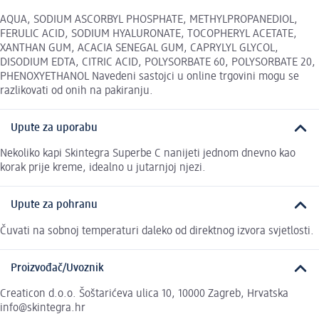
AQUA, SODIUM ASCORBYL PHOSPHATE, METHYLPROPANEDIOL,
FERULIC ACID, SODIUM HYALURONATE, TOCOPHERYL ACETATE,
XANTHAN GUM, ACACIA SENEGAL GUM, CAPRYLYL GLYCOL,
DISODIUM EDTA, CITRIC ACID, POLYSORBATE 60, POLYSORBATE 20,
PHENOXYETHANOL Navedeni sastojci u online trgovini mogu se
razlikovati od onih na pakiranju.
Upute za uporabu
Nekoliko kapi Skintegra Superbe C nanijeti jednom dnevno kao
korak prije kreme, idealno u jutarnjoj njezi.
Upute za pohranu
Čuvati na sobnoj temperaturi daleko od direktnog izvora svjetlosti.
Proizvođač/Uvoznik
Creaticon d.o.o. Šoštarićeva ulica 10, 10000 Zagreb, Hrvatska
info@skintegra.hr