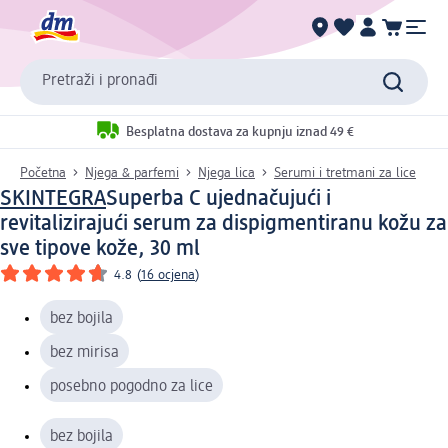
Pretraži i pronađi
Besplatna dostava za kupnju iznad 49 €
Početna
Njega & parfemi
Njega lica
Serumi i tretmani za lice
SKINTEGRA
Superba C ujednačujući i
revitalizirajući serum za dispigmentiranu kožu za
sve tipove kože, 30 ml
4.8
(
16 ocjena
)
bez bojila
bez mirisa
posebno pogodno za lice
bez bojila