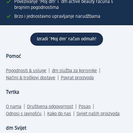
Povezivanje 'Moj dm' i dm active beauty računa s
brojnim pogodnostima
Brzo i jednostavno upravljanje narudžbama
Izradi 'Moj dm' račun odmah!
Pomoć
Pogodnosti & usluge
dm služba za korisnike
Načini & troškovi dostave
Povrat proizvoda
Tvrtka
O nama
Društvena odgovornost
Posao
Odnosi s javnošću
Kako do nas
Svijet naših proizvoda
dm Svijet