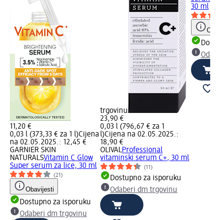
30 ml
Obav
Dostu
Odabe
trgovinu
23,90 €
11,20 €
0,03 l (796,67 € za 1
0,03 l (373,33 € za 1 l)
Cijena
l)
Cijena na 02.05.2025.:
na 02.05.2025.: 12,45 €
18,90 €
GARNIER SKIN
OLIVAL
Professional
NATURALS
Vitamin C Glow
vitaminski serum C+, 30 ml
Super serum za lice, 30 ml
(11)
(21)
Dostupno za isporuku
Obavijesti
Odaberi dm trgovinu
Dostupno za isporuku
Odaberi dm trgovinu