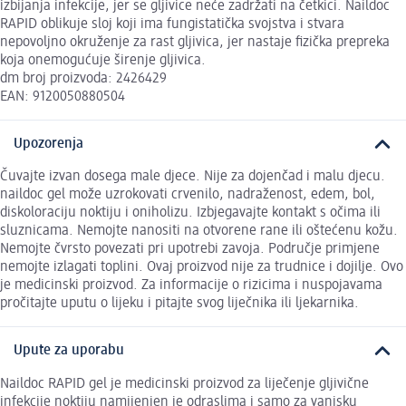
izbijanja infekcije, jer se gljivice neće zadržati na četkici. Naildoc
RAPID oblikuje sloj koji ima fungistatička svojstva i stvara
nepovoljno okruženje za rast gljivica, jer nastaje fizička prepreka
koja onemogućuje širenje gljivica.
dm broj proizvoda: 2426429
EAN: 9120050880504
Upozorenja
Čuvajte izvan dosega male djece. Nije za dojenčad i malu djecu.
naildoc gel može uzrokovati crvenilo, nadraženost, edem, bol,
diskoloraciju noktiju i oniholizu. Izbjegavajte kontakt s očima ili
sluznicama. Nemojte nanositi na otvorene rane ili oštećenu kožu.
Nemojte čvrsto povezati pri upotrebi zavoja. Područje primjene
nemojte izlagati toplini. Ovaj proizvod nije za trudnice i dojilje. Ovo
je medicinski proizvod. Za informacije o rizicima i nuspojavama
pročitajte uputu o lijeku i pitajte svog liječnika ili ljekarnika.
Upute za uporabu
Naildoc RAPID gel je medicinski proizvod za liječenje gljivične
infekcije noktiju namijenjen je odraslima i samo za vanjsku