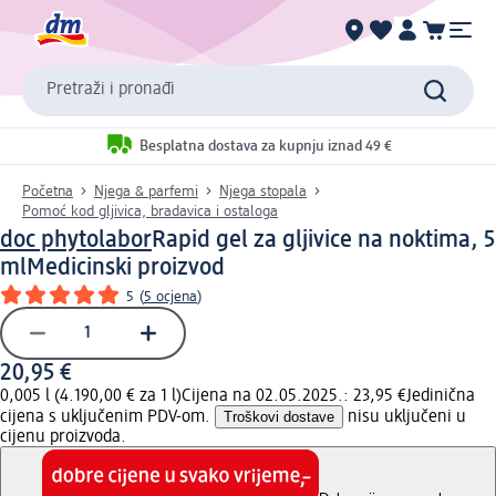
Pretraži i pronađi
Besplatna dostava za kupnju iznad 49 €
Početna
Njega & parfemi
Njega stopala
Pomoć kod gljivica, bradavica i ostaloga
doc phytolabor
Rapid gel za gljivice na noktima, 5
ml
Medicinski proizvod
5
(
5 ocjena
)
20,95 €
0,005 l (4.190,00 € za 1 l)
Cijena na 02.05.2025.: 23,95 €
Jedinična
cijena s uključenim PDV-om.
Troškovi dostave
nisu uključeni u
cijenu proizvoda.