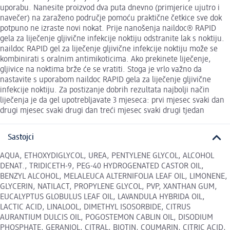
uporabu. Nanesite proizvod dva puta dnevno (primjerice ujutro i
navečer) na zaraženo područje pomoću praktične četkice sve dok
potpuno ne izraste novi nokat. Prije nanošenja naildoc® RAPID
gela za liječenje gljivične infekcije noktiju odstranite lak s noktiju.
naildoc RAPID gel za liječenje gljivične infekcije noktiju može se
kombinirati s oralnim antimikoticima. Ako prekinete liječenje,
gljivice na noktima brže će se vratiti. Stoga je vrlo važno da
nastavite s uporabom naildoc RAPID gela za liječenje gljivične
infekcije noktiju. Za postizanje dobrih rezultata najbolji način
liječenja je da gel upotrebljavate 3 mjeseca: prvi mjesec svaki dan
drugi mjesec svaki drugi dan treći mjesec svaki drugi tjedan
Sastojci
AQUA, ETHOXYDIGLYCOL, UREA, PENTYLENE GLYCOL, ALCOHOL
DENAT., TRIDICETH-9, PEG-40 HYDROGENATED CASTOR OIL,
BENZYL ALCOHOL, MELALEUCA ALTERNIFOLIA LEAF OIL, LIMONENE,
GLYCERIN, NATILACT, PROPYLENE GLYCOL, PVP, XANTHAN GUM,
EUCALYPTUS GLOBULUS LEAF OIL, LAVANDULA HYBRIDA OIL,
LACTIC ACID, LINALOOL, DIMETHYL ISOSORBIDE, CITRUS
AURANTIUM DULCIS OIL, POGOSTEMON CABLIN OIL, DISODIUM
PHOSPHATE, GERANIOL, CITRAL, BIOTIN, COUMARIN, CITRIC ACID,