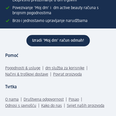
Ekspresno preuzimanje u dm trgovini
Povezivanje 'Moj dm' i dm active beauty računa s
brojnim pogodnostima
Brzo i jednostavno upravljanje narudžbama
Izradi 'Moj dm' račun odmah!
Pomoć
Pogodnosti & usluge
dm služba za korisnike
Načini & troškovi dostave
Povrat proizvoda
Tvrtka
O nama
Društvena odgovornost
Posao
Odnosi s javnošću
Kako do nas
Svijet naših proizvoda