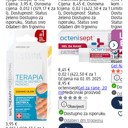
Cijena: 3,95 €; Osnovna
Cijena: 8,45 €; Osnovna
kom. (5,
cijena: 0,012 l (329,17 € za 1
cijena: 0,02 l (422,50 € za 1
Limitira
l); Dostupnost: Status
l); Dostupnost: Status
Dostupno
zeleno Dostupno za
zeleno Dostupno za
Dostupno
isporuku, Status sivo
isporuku, Status sivo
Status s
Odaberi dm trgovinu
Odaberi dm trgovinu
trgovinu
5,50 €
1 kom. (5
essence
Gel Nail,
8,45 €
0,02 l (422,50 € za 1
l)
Cijena na 02.05.2025.:
Obav
8,95 €
Dostu
octenisept
Gel za rane, 20
ml
Medicinski proizvod
Odabe
(0)
Obavijesti
Dostupno za isporuku
Odaberi dm trgovinu
3,95 €