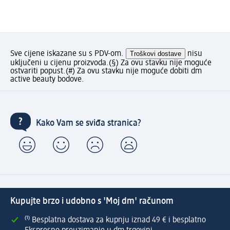
Sve cijene iskazane su s PDV-om.
Troškovi dostave
nisu
uključeni u cijenu proizvoda.
(§) Za ovu stavku nije moguće
ostvariti popust.
(#) Za ovu stavku nije moguće dobiti dm
active beauty bodove.
Kako Vam se sviđa stranica?
Kupujte brzo i udobno s 'Moj dm' računom
⁽¹⁾ Besplatna dostava za kupnju iznad 49 € i besplatno