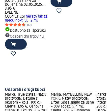
0,012 l (329,17 € za 1
l)
Cijena na 02.05.2025.:
3,95 €
EVELINE
COSMETICS
Therapy lak za
njegu noktiju, 12 ml
(17)
Dostupno za isporuku
Odaberi dm trgovinu
Odabrali i drugi kupci
Marka: True Dates; Naziv
Marka: MAYBELLINE NEW
Marka: D
proizvoda: Datulje s
YORK; Naziv proizvoda:
proizvod
a i
okusom – kola, 100 g;
Lifter Gloss sjajilo za usne
integral
a:
Cijena: 1,95 €; Osnovna
– 009 Topaz, 5,4 ml;
200 g; Ci
0,2
cijena: 0,1 kg (19,50 € za 1
Cijena: 7,95 €; Osnovna
Osnovna 