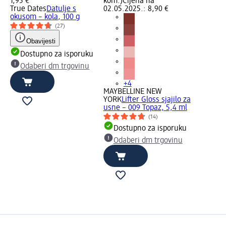
1,95 €
kom.)
Cijena na
True Dates
Datulje s
02.05.2025.: 8,90 €
okusom – kola, 100 g
(27)
a
Obavijesti
a i
Dostupno za isporuku
Odaberi dm trgovinu
u
+4
MAYBELLINE NEW
YORK
Lifter Gloss sjajilo za
usne – 009 Topaz, 5,4 ml
(14)
Dostupno za isporuku
Odaberi dm trgovinu