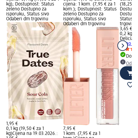
ana
kg); Dostupnost: Status
cijena: 1 kom. (7,95 € za 1
(18,25 € 
zeleno Dostupno za
kom.); Dostupnost: Status
Dostupno
no
isporuku, Status sivo
zeleno Dostupno za
Dostupno
Odaberi dm trgovinu
isporuku, Status sivo
Status s
Odaberi dm trgovinu
trgovinu
3,65 €
0,2 kg (1
Delicia
Ch
čajno pe
Dostu
Odabe
1,95 €
0,1 kg (19,50 € za 1
7,95 €
kg)
Cijena na 19.03.2026.:
1 kom. (7,95 € za 1