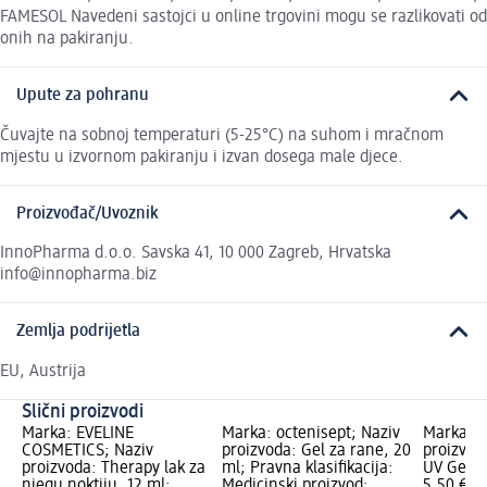
FAMESOL Navedeni sastojci u online trgovini mogu se razlikovati od
onih na pakiranju.
Upute za pohranu
Čuvajte na sobnoj temperaturi (5-25°C) na suhom i mračnom
mjestu u izvornom pakiranju i izvan dosega male djece.
Proizvođač/Uvoznik
InnoPharma d.o.o. Savska 41, 10 000 Zagreb, Hrvatska
info@innopharma.biz
Zemlja podrijetla
EU, Austrija
Slični proizvodi
Marka: EVELINE
Marka: octenisept; Naziv
Marka: e
COSMETICS; Naziv
proizvoda: Gel za rane, 20
proizvod
proizvoda: Therapy lak za
ml; Pravna klasifikacija:
UV Gel Na
njegu noktiju, 12 ml;
Medicinski proizvod;
5,50 €; 