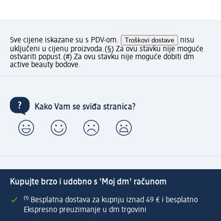
Sve cijene iskazane su s PDV-om.
Troškovi dostave
nisu
uključeni u cijenu proizvoda.
(§) Za ovu stavku nije moguće
ostvariti popust.
(#) Za ovu stavku nije moguće dobiti dm
active beauty bodove.
Kako Vam se sviđa stranica?
Kupujte brzo i udobno s 'Moj dm' računom
⁽¹⁾ Besplatna dostava za kupnju iznad 49 € i besplatno
Ekspresno preuzimanje u dm trgovini