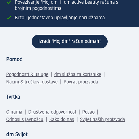
Povezivanje 'Moj dm' i dm active beauty računa s
brojnim pogodnostima
Brzo i jednostavno upravljanje narudžbama
Izradi 'Moj dm' račun odmah!
Pomoć
Pogodnosti & usluge
dm služba za korisnike
Načini & troškovi dostave
Povrat proizvoda
Tvrtka
O nama
Društvena odgovornost
Posao
Odnosi s javnošću
Kako do nas
Svijet naših proizvoda
dm Svijet