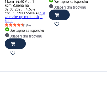
1 kom. (4,60 € za 1
Dostupno za isporuku
kom.)
Cijena na
Odaberi dm trgovinu
02.05.2025.: 4,63 €
ebelin PROFESSIONAL
Kist
za make-up multitask, 1
kom.
(84)
Dostupno za isporuku
Odaberi dm trgovinu