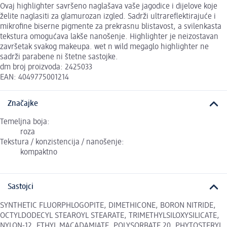
Ovaj highlighter savršeno naglašava vaše jagodice i dijelove koje
želite naglasiti za glamurozan izgled. Sadrži ultrareflektirajuće i
mikrofine biserne pigmente za prekrasnu blistavost, a svilenkasta
tekstura omogućava lakše nanošenje. Highlighter je neizostavan
završetak svakog makeupa. wet n wild megaglo highlighter ne
sadrži parabene ni štetne sastojke.
dm broj proizvoda: 2425033
EAN: 4049775001214
Značajke
Temeljna boja:
roza
Tekstura / konzistencija / nanošenje:
kompaktno
Sastojci
SYNTHETIC FLUORPHLOGOPITE, DIMETHICONE, BORON NITRIDE,
OCTYLDODECYL STEAROYL STEARATE, TRIMETHYLSILOXYSILICATE,
NYLON-12, ETHYL MACADAMIATE, POLYSORBATE 20, PHYTOSTERYL