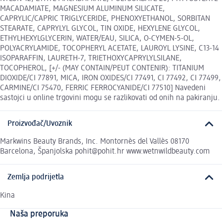
MACADAMIATE, MAGNESIUM ALUMINUM SILICATE,
CAPRYLIC/CAPRIC TRIGLYCERIDE, PHENOXYETHANOL, SORBITAN
STEARATE, CAPRYLYL GLYCOL, TIN OXIDE, HEXYLENE GLYCOL,
ETHYLHEXYLGLYCERIN, WATER/EAU, SILICA, O-CYMEN-5-OL,
POLYACRYLAMIDE, TOCOPHERYL ACETATE, LAUROYL LYSINE, C13-14
ISOPARAFFIN, LAURETH-7, TRIETHOXYCAPRYLYLSILANE,
TOCOPHEROL, [+/- (MAY CONTAIN/PEUT CONTENIR): TITANIUM
DIOXIDE/CI 77891, MICA, IRON OXIDES/CI 77491, CI 77492, CI 77499,
CARMINE/CI 75470, FERRIC FERROCYANIDE/CI 77510] Navedeni
sastojci u online trgovini mogu se razlikovati od onih na pakiranju.
Proizvođač/Uvoznik
Markwins Beauty Brands, Inc. Montornès del Vallès 08170
Barcelona, Španjolska pohit@pohit.hr www.wetnwildbeauty.com
Zemlja podrijetla
Kina
Naša preporuka