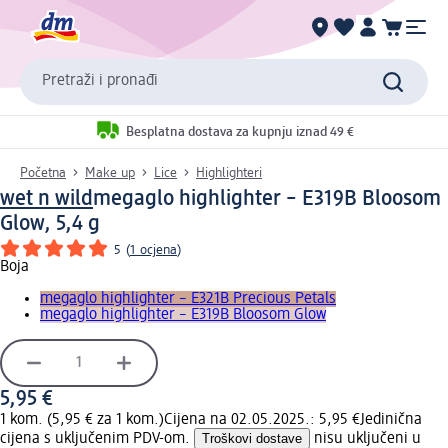
Pretraži i pronađi
Besplatna dostava za kupnju iznad 49 €
Početna
Make up
Lice
Highlighteri
wet n wild
megaglo highlighter – E319B Bloosom
Glow, 5,4 g
5
(
1 ocjena
)
Boja
megaglo highlighter – E321B Precious Petals
megaglo highlighter – E319B Bloosom Glow
5,95 €
1 kom. (5,95 € za 1 kom.)
Cijena na 02.05.2025.: 5,95 €
Jedinična
cijena s uključenim PDV-om.
Troškovi dostave
nisu uključeni u