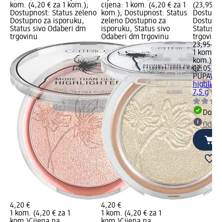
kom. (4,20 € za 1 kom.);
cijena: 1 kom. (4,20 € za 1
(23,95 € 
Dostupnost: Status zeleno
kom.); Dostupnost: Status
Dostupno
Dostupno za isporuku,
zeleno Dostupno za
Dostupno
Status sivo Odaberi dm
isporuku, Status sivo
Status s
trgovinu
Odaberi dm trgovinu
trgovinu
23,95 €
1 kom. (2
kom.)
Cij
02.05.20
PUPA
Won
highligh
7,5 g
Dostu
Odabe
4,20 €
4,20 €
1 kom. (4,20 € za 1
1 kom. (4,20 € za 1
kom.)
Cijena na
kom.)
Cijena na