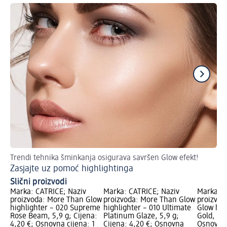
Trendi tehnika šminkanja osigurava savršen Glow efekt!
Bea
Zasjajte uz pomoć highlightinga
Št
Slični proizvodi
Marka: CATRICE; Naziv
Marka: CATRICE; Naziv
Marka: P
proizvoda: More Than Glow
proizvoda: More Than Glow
proizvo
highlighter – 020 Supreme
highlighter – 010 Ultimate
Glow hig
Rose Beam, 5,9 g; Cijena:
Platinum Glaze, 5,9 g;
Gold, 7,5
4,20 €; Osnovna cijena: 1
Cijena: 4,20 €; Osnovna
Osnovna 