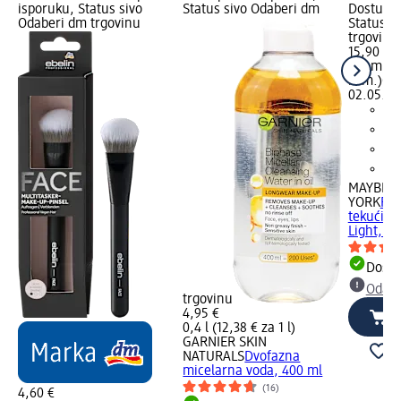
isporuku, Status sivo
Status sivo Odaberi dm
Dostupno
Odaberi dm trgovinu
Status s
trgovinu
15,90 €
1 kom. (1
kom.)
Cij
02.05.20
MAYBELL
YORK
Per
tekući p
Light, 20
Dostu
Odabe
trgovinu
4,95 €
0,4 l (12,38 € za 1 l)
GARNIER SKIN
NATURALS
Dvofazna
micelarna voda, 400 ml
(16)
4,60 €