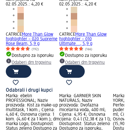
02.05.2025.: 4,20 €
02.05.2025.: 4,20 €
CATRICE
More Than Glow
CATRICE
More Than Glow
highlighter – 020 Supreme
highlighter – 010
Rose Beam, 5,9 g
Ultimate..., 5,9 g
(192)
(166)
Dostupno za isporuku
Dostupno za isporuku
Odaberi dm trgovinu
Odaberi dm trgovinu
Odabrali i drugi kupci
Marka: ebelin
Marka: GARNIER SKIN
Marka: 
PROFESSIONAL; Naziv
NATURALS; Naziv
YORK; Na
proizvoda: Kist za make-up
proizvoda: Dvofazna
Perfector
multitask, 1 kom.; Cijena:
micelarna voda, 400 ml;
puder – 0
4,60 €; Osnovna cijena: 1
Cijena: 4,95 €; Osnovna
ml; Cijen
kom. (4,60 € za 1 kom.); dm
cijena: 0,4 l (12,38 € za 1 l);
Osnovna 
marka Logo; Dostupnost:
Dostupnost: Status zeleno
(15,90 € 
Status zeleno Dostupno za
Dostupno za isporuku,
Dostupno