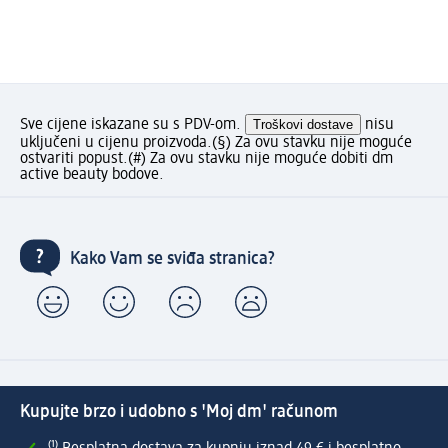
Sve cijene iskazane su s PDV-om.
Troškovi dostave
nisu
uključeni u cijenu proizvoda.
(§) Za ovu stavku nije moguće
ostvariti popust.
(#) Za ovu stavku nije moguće dobiti dm
active beauty bodove.
Kako Vam se sviđa stranica?
Kupujte brzo i udobno s 'Moj dm' računom