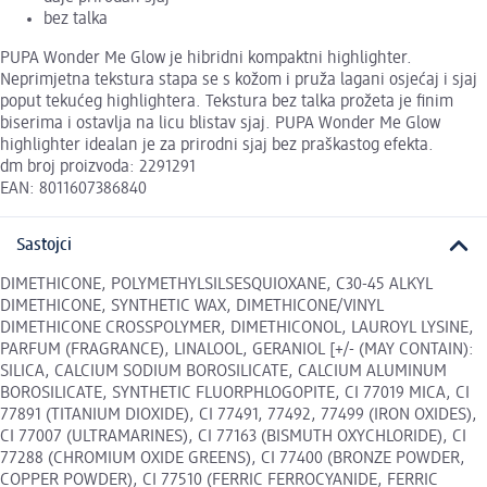
bez talka
PUPA Wonder Me Glow je hibridni kompaktni highlighter.
Neprimjetna tekstura stapa se s kožom i pruža lagani osjećaj i sjaj
poput tekućeg highlightera. Tekstura bez talka prožeta je finim
biserima i ostavlja na licu blistav sjaj. PUPA Wonder Me Glow
highlighter idealan je za prirodni sjaj bez praškastog efekta.
dm broj proizvoda: 2291291
EAN: 8011607386840
Sastojci
DIMETHICONE, POLYMETHYLSILSESQUIOXANE, C30-45 ALKYL
DIMETHICONE, SYNTHETIC WAX, DIMETHICONE/VINYL
DIMETHICONE CROSSPOLYMER, DIMETHICONOL, LAUROYL LYSINE,
PARFUM (FRAGRANCE), LINALOOL, GERANIOL [+/- (MAY CONTAIN):
SILICA, CALCIUM SODIUM BOROSILICATE, CALCIUM ALUMINUM
BOROSILICATE, SYNTHETIC FLUORPHLOGOPITE, CI 77019 MICA, CI
77891 (TITANIUM DIOXIDE), CI 77491, 77492, 77499 (IRON OXIDES),
CI 77007 (ULTRAMARINES), CI 77163 (BISMUTH OXYCHLORIDE), CI
77288 (CHROMIUM OXIDE GREENS), CI 77400 (BRONZE POWDER,
COPPER POWDER), CI 77510 (FERRIC FERROCYANIDE, FERRIC