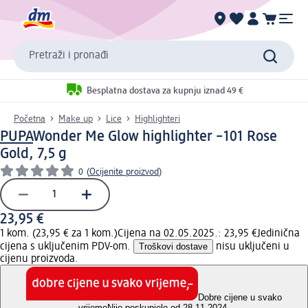
Pretraži i pronađi
Besplatna dostava za kupnju iznad 49 €
Početna
Make up
Lice
Highlighteri
PUPA
Wonder Me Glow highlighter –101 Rose
Gold, 7,5 g
0
(
Ocijenite proizvod
)
23,95 €
1 kom. (23,95 € za 1 kom.)
Cijena na 02.05.2025.: 23,95 €
Jedinična
cijena s uključenim PDV-om.
Troškovi dostave
nisu uključeni u
cijenu proizvoda.
Dobre cijene u svako
vrijeme
Nije poskupjelo od 28.11.2024.