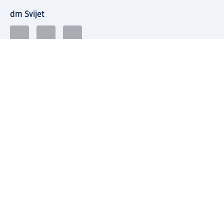
dm Svijet
Načini plaćanja