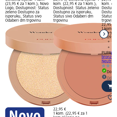
(23,95 € za 1 kom.); Novo
kom. (22,95 € za 1 kom.);
kom. (22
Logo; Dostupnost: Status
Dostupnost: Status zeleno
Dostupno
zeleno Dostupno za
Dostupno za isporuku,
Dostupno
isporuku, Status sivo
Status sivo Odaberi dm
Status s
Odaberi dm trgovinu
trgovinu
trgovinu
22,95 €
1 kom. (2
kom.)
Cij
05.09.20
PUPA
Won
bronzer 
Neutral, 
Dostu
Odabe
22,95 €
1 kom. (22,95 € za 1