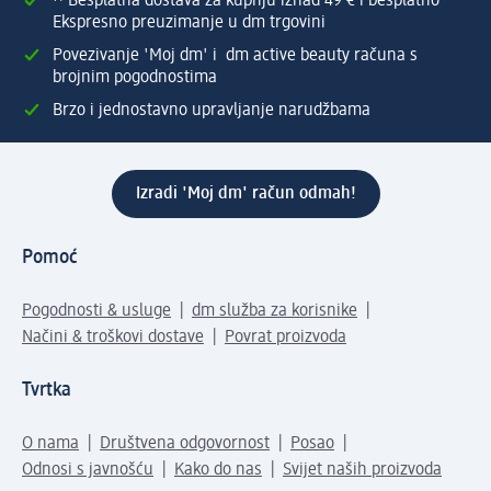
⁽¹⁾ Besplatna dostava za kupnju iznad 49 € i besplatno
Ekspresno preuzimanje u dm trgovini
Povezivanje 'Moj dm' i dm active beauty računa s
brojnim pogodnostima
Brzo i jednostavno upravljanje narudžbama
Izradi 'Moj dm' račun odmah!
Pomoć
Pogodnosti & usluge
dm služba za korisnike
Načini & troškovi dostave
Povrat proizvoda
Tvrtka
O nama
Društvena odgovornost
Posao
Odnosi s javnošću
Kako do nas
Svijet naših proizvoda