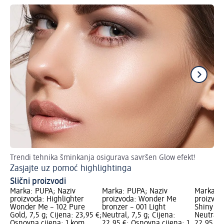
Trendi tehnika šminkanja osigurava savršen Glow efekt!
Bea
Zasjajte uz pomoć highlightinga
Št
Slični proizvodi
Marka: PUPA; Naziv
Marka: PUPA; Naziv
Marka: P
proizvoda: Highlighter
proizvoda: Wonder Me
proizvo
Wonder Me – 102 Pure
bronzer – 001 Light
Shiny br
Gold, 7,5 g; Cijena: 23,95 €;
Neutral, 7,5 g; Cijena:
Neutral, 
Osnovna cijena: 1 kom.
22,95 €; Osnovna cijena: 1
22,95 €;