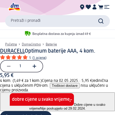
Pretraži i pronađi
Besplatna dostava za kupnju iznad 49 €
Početna
Domaćinstvo
Baterije
DURACELL
Optimum baterije AAA, 4 kom.
5
(
1 ocjena
)
5,95 €
4 kom. (1,49 € za 1 kom.)
Cijena na 02.05.2025.: 5,95 €
Jedinična
cijena s uključenim PDV-om.
Troškovi dostave
nisu uključeni u
cijenu proizvoda.
Dobre cijene u svako
vrijeme
Nije poskupjelo od 29.02.2024.