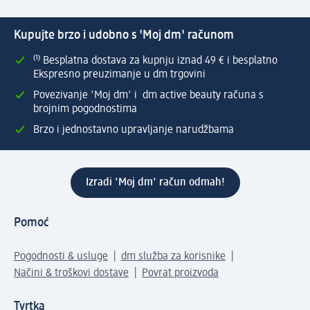
Kupujte brzo i udobno s 'Moj dm' računom
⁽¹⁾ Besplatna dostava za kupnju iznad 49 € i besplatno
Ekspresno preuzimanje u dm trgovini
Povezivanje 'Moj dm' i dm active beauty računa s
brojnim pogodnostima
Brzo i jednostavno upravljanje narudžbama
Izradi 'Moj dm' račun odmah!
Pomoć
Pogodnosti & usluge
dm služba za korisnike
Načini & troškovi dostave
Povrat proizvoda
Tvrtka