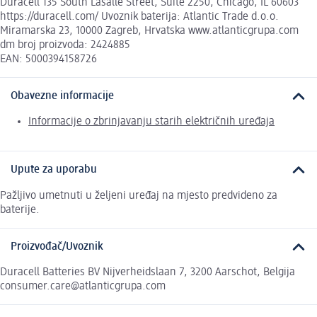
Duracell 135 South Lasalle Street, Suite 2250, Chicago, IL 60603
https://duracell.com/ Uvoznik baterija: Atlantic Trade d.o.o.
Miramarska 23, 10000 Zagreb, Hrvatska www.atlanticgrupa.com
dm broj proizvoda: 2424885
EAN: 5000394158726
Obavezne informacije
Informacije o zbrinjavanju starih električnih uređaja
Upute za uporabu
Pažljivo umetnuti u željeni uređaj na mjesto predvideno za
baterije.
Proizvođač/Uvoznik
Duracell Batteries BV Nijverheidslaan 7, 3200 Aarschot, Belgija
consumer.care@atlanticgrupa.com