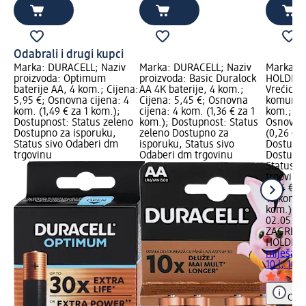
Odabrali i drugi kupci
Marka: DURACELL; Naziv
Marka: DURACELL; Naziv
Marka: 
proizvoda: Optimum
proizvoda: Basic Duralock
HOLDING;
baterije AA, 4 kom.; Cijena:
AA 4K baterije, 4 kom.;
Vrećice 
5,95 €; Osnovna cijena: 4
Cijena: 5,45 €; Osnovna
komunaln
kom. (1,49 € za 1 kom.);
cijena: 4 kom. (1,36 € za 1
kom.; Ci
Dostupnost: Status zeleno
kom.); Dostupnost: Status
Osnovna 
Dostupno za isporuku,
zeleno Dostupno za
(0,26 € z
Status sivo Odaberi dm
isporuku, Status sivo
Dostupno
trgovinu
Odaberi dm trgovinu
Dostupno
Status s
trgovinu
2,64 €
10 kom. (
kom.)
Cij
02.05.20
ZAGREBA
HOLDIN
miješani
10 l, 10 
Obav