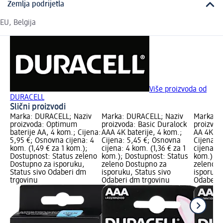
Zemlja podrijetla
EU, Belgija
Više proizvoda od
DURACELL
Slični proizvodi
Marka: DURACELL; Naziv
Marka: DURACELL; Naziv
Marka: 
proizvoda: Optimum
proizvoda: Basic Duralock
proizvod
baterije AA, 4 kom.; Cijena:
AAA 4K baterije, 4 kom.;
AA 4K ba
5,95 €; Osnovna cijena: 4
Cijena: 5,45 €; Osnovna
Cijena: 
kom. (1,49 € za 1 kom.);
cijena: 4 kom. (1,36 € za 1
cijena: 4
Dostupnost: Status zeleno
kom.); Dostupnost: Status
kom.); D
Dostupno za isporuku,
zeleno Dostupno za
zeleno D
Status sivo Odaberi dm
isporuku, Status sivo
isporuku
trgovinu
Odaberi dm trgovinu
Odaberi 