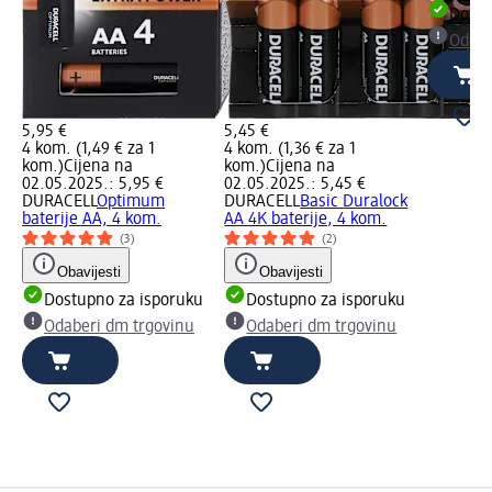
Dostu
Odabe
5,95 €
5,45 €
4 kom. (1,49 € za 1
4 kom. (1,36 € za 1
kom.)
Cijena na
kom.)
Cijena na
02.05.2025.: 5,95 €
02.05.2025.: 5,45 €
DURACELL
Optimum
DURACELL
Basic Duralock
baterije AA, 4 kom.
AA 4K baterije, 4 kom.
(3)
(2)
Obavijesti
Obavijesti
Dostupno za isporuku
Dostupno za isporuku
Odaberi dm trgovinu
Odaberi dm trgovinu