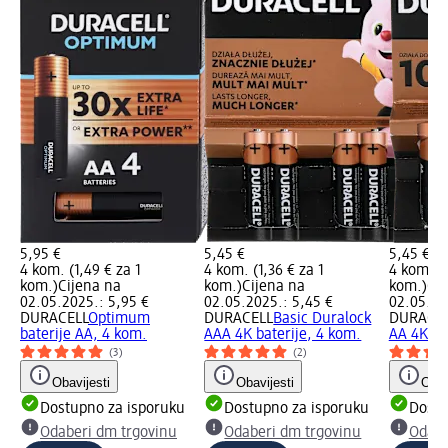
5,95 €
5,45 €
5,45 €
4 kom. (1,49 € za 1
4 kom. (1,36 € za 1
4 kom. (1
kom.)
Cijena na
kom.)
Cijena na
kom.)
Cij
02.05.2025.: 5,95 €
02.05.2025.: 5,45 €
02.05.20
DURACELL
Optimum
DURACELL
Basic Duralock
DURACE
baterije AA, 4 kom.
AAA 4K baterije, 4 kom.
AA 4K ba
(3)
(2)
Obavijesti
Obavijesti
Obav
Dostupno za isporuku
Dostupno za isporuku
Dostu
Odaberi dm trgovinu
Odaberi dm trgovinu
Odabe