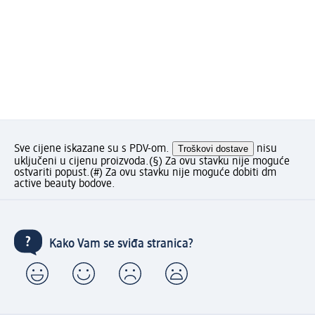
Sve cijene iskazane su s PDV-om.
Troškovi dostave
nisu
uključeni u cijenu proizvoda.
(§) Za ovu stavku nije moguće
ostvariti popust.
(#) Za ovu stavku nije moguće dobiti dm
active beauty bodove.
Kako Vam se sviđa stranica?