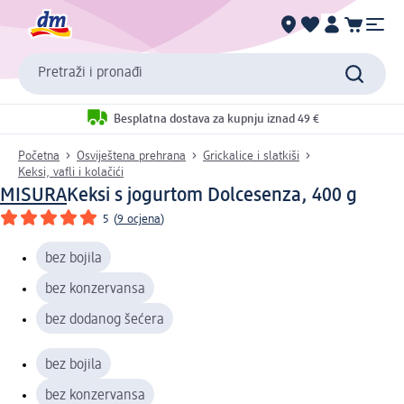
Pretraži i pronađi
Besplatna dostava za kupnju iznad 49 €
Početna
Osviještena prehrana
Grickalice i slatkiši
Keksi, vafli i kolačići
MISURA
Keksi s jogurtom Dolcesenza, 400 g
5
(
9 ocjena
)
bez bojila
bez konzervansa
bez dodanog šećera
bez bojila
bez konzervansa