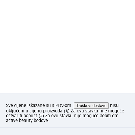
Sve cijene iskazane su s PDV-om.
Troškovi dostave
nisu
uključeni u cijenu proizvoda.
(§) Za ovu stavku nije moguće
ostvariti popust.
(#) Za ovu stavku nije moguće dobiti dm
active beauty bodove.