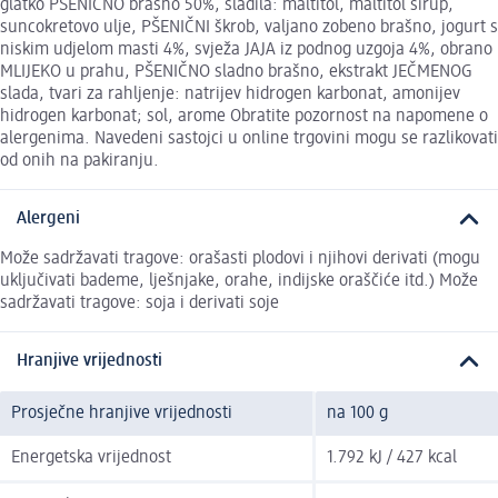
glatko PŠENIČNO brašno 50%, sladila: maltitol, maltitol sirup,
suncokretovo ulje, PŠENIČNI škrob, valjano zobeno brašno, jogurt s
niskim udjelom masti 4%, svježa JAJA iz podnog uzgoja 4%, obrano
MLIJEKO u prahu, PŠENIČNO sladno brašno, ekstrakt JEČMENOG
slada, tvari za rahljenje: natrijev hidrogen karbonat, amonijev
hidrogen karbonat; sol, arome Obratite pozornost na napomene o
alergenima. Navedeni sastojci u online trgovini mogu se razlikovati
od onih na pakiranju.
Alergeni
Može sadržavati tragove: orašasti plodovi i njihovi derivati (mogu
uključivati bademe, lješnjake, orahe, indijske oraščiće itd.) Može
sadržavati tragove: soja i derivati soje
Hranjive vrijednosti
Prosječne hranjive vrijednosti
na 100 g
Energetska vrijednost
1.792 kJ / 427 kcal