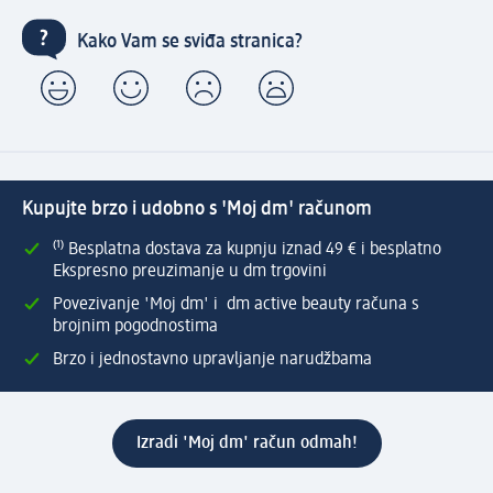
Kako Vam se sviđa stranica?
Kupujte brzo i udobno s 'Moj dm' računom
⁽¹⁾ Besplatna dostava za kupnju iznad 49 € i besplatno
Ekspresno preuzimanje u dm trgovini
Povezivanje 'Moj dm' i dm active beauty računa s
brojnim pogodnostima
Brzo i jednostavno upravljanje narudžbama
Izradi 'Moj dm' račun odmah!