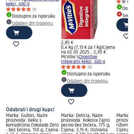
keksi, 400 g
Dostu
(1)
Sve d
Dostupno za isporuku
Odaberi dm trgovinu
2,85 €
0,4 kg (7,13 € za 1 kg)
Cijena
na 02.05.2025.: 2,95 €
McVitie's
Digestive
integralni keksi, 400 g
(5)
Dostupno za isporuku
Odaberi dm trgovinu
Odabrali i drugi kupci
Marka: Gullon; Naziv
Marka: Delicia; Naziv
Marka: M
proizvoda: Keksi s
proizvoda: Kokosix čajno
proizvoda
komadićima čokolade Zero
pecivo bez šećera, 175 g;
rižom i 
- bez šećera, 150 g; Cijena:
Cijena: 3,15 €; Osnovna
Cijena: 