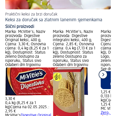
Praktični keksi za brzi doručak
Pr
Keksi za doručak sa zlatnim lanenim sjemenkama
Bo
Slični proizvodi
Marka: McVitie's; Naziv
Marka: McVitie's; Naziv
Marka: M
proizvoda: Digestive
proizvoda: Digestive
proizvod
Original keksi, 400 g;
integralni keksi, 400 g;
Digestive
Cijena: 3,30 €; Osnovna
Cijena: 2,85 €; Osnovna
Cijena: 
cijena: 0,4 kg (8,25 € za 1
cijena: 0,4 kg (7,13 € za 1
cijena: 0
kg); Dostupnost: Status
kg); Dostupnost: Status
kg); Dos
zeleno Dostupno za
zeleno Dostupno za
Logo; Do
isporuku, Status sivo
isporuku, Status sivo
zeleno D
Odaberi dm trgovinu
Odaberi dm trgovinu
isporuku
Sve dm t
1,25 €
0,133 kg 
3,30 €
kg)
Cijen
0,4 kg (8,25 € za 1
1,25 €
kg)
Cijena na 02.05.2025.:
MC VITIE
2,95 €
Zero, 133
McVitie's
Digestive Original