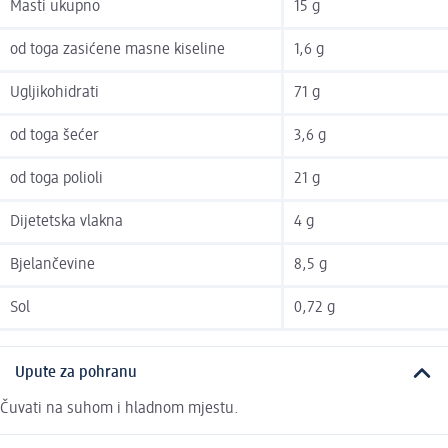
Masti ukupno
15 g
od toga zasićene masne kiseline
1,6 g
Ugljikohidrati
71 g
od toga šećer
3,6 g
od toga polioli
21 g
Dijetetska vlakna
4 g
Bjelančevine
8,5 g
Sol
0,72 g
Upute za pohranu
Čuvati na suhom i hladnom mjestu.