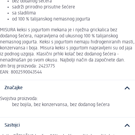
bez dodanog šećera
sadrži prirodno prisutne šećere
sa sladilima
od 100 % talijanskog nemasnog jogurta
MISURA keksi s jogurtom mekana je i nježna grickalica bez
dodanog šećera, napravljena od ukusnog 100 % talijanskog
nemasnog jogurta. Keksi s jogurtom nemaju hidrogeniranih masti,
konzervansa i boja. Misura keksi s jogurtom napravljeni su od jaja
iz podnog uzgoja. Klasični prhki kolač bez dodanog šećera -
nenadmašan po svom okusu. Najbolji način da započnete dan.
dm broj proizvoda: 2423775
EAN: 8002590043544
Značajke
Svojstva proizvoda:
bez bojila, bez konzervansa, bez dodanog šećera
Sastojci