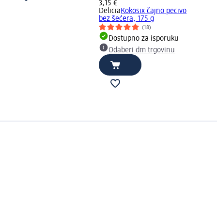
3,15 €
Delicia
Kokosix čajno pecivo
bez šećera, 175 g
(18)
Dostupno za isporuku
Odaberi dm trgovinu