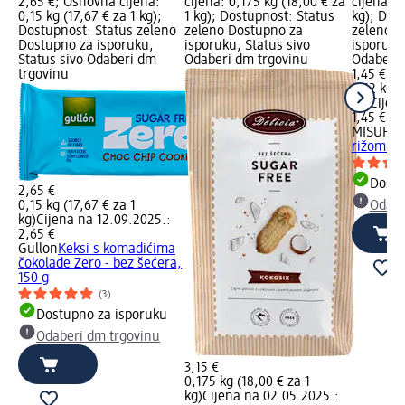
2,65 €; Osnovna cijena:
cijena: 0,175 kg (18,00 € za
cijena: 0
0,15 kg (17,67 € za 1 kg);
1 kg); Dostupnost: Status
kg); Dos
Dostupnost: Status zeleno
zeleno Dostupno za
zeleno D
Dostupno za isporuku,
isporuku, Status sivo
isporuku
Status sivo Odaberi dm
Odaberi dm trgovinu
Odaberi 
trgovinu
1,45 €
0,12 kg (
kg)
Cijen
1,45 €
MISURA
P
rižom i 
Dostu
2,65 €
0,15 kg (17,67 € za 1
Odabe
kg)
Cijena na 12.09.2025.:
2,65 €
Gullon
Keksi s komadićima
čokolade Zero - bez šećera,
150 g
(3)
Dostupno za isporuku
Odaberi dm trgovinu
3,15 €
0,175 kg (18,00 € za 1
kg)
Cijena na 02.05.2025.: