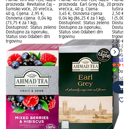
proizvoda: Revitalise čaj –
proizvoda: Earl Grey čaj, 20
proizvoda
šumsko voće, 20 vrećica,
vrećica, 40 g; Cijena:
tuširanje
40 g; Cijena: 2,95 €;
3,45 €; Osnovna cijena:
2,50 €; 
Osnovna cijena: 0,04 kg
0,04 kg (86,25 € za 1 kg);
l (5,00 € 
(73,75 € za 1 kg);
Dostupnost: Status zeleno
Dostupno
Dostupnost: Status zeleno
Dostupno za isporuku,
Dostupno
Dostupno za isporuku,
Status sivo Odaberi dm
Status s
Status sivo Odaberi dm
trgovinu
trgovinu
trgovinu
2,50 €
0,5 l (5,0
02.05.20
L'ANGEL
za tušir
Dostu
Odabe