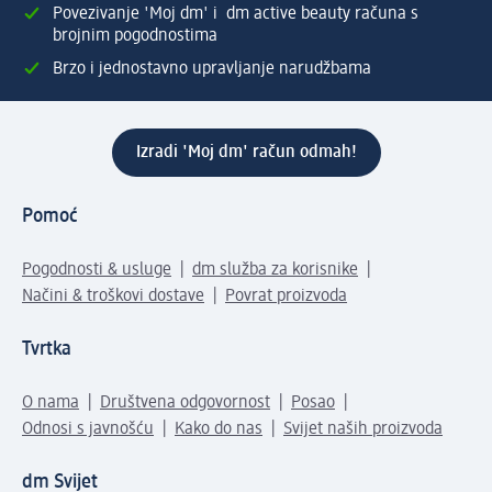
Povezivanje 'Moj dm' i dm active beauty računa s
brojnim pogodnostima
Brzo i jednostavno upravljanje narudžbama
Izradi 'Moj dm' račun odmah!
Pomoć
Pogodnosti & usluge
dm služba za korisnike
Načini & troškovi dostave
Povrat proizvoda
Tvrtka
O nama
Društvena odgovornost
Posao
Odnosi s javnošću
Kako do nas
Svijet naših proizvoda
dm Svijet