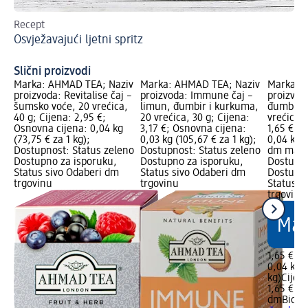
Recept
Br
Osvježavajući ljetni spritz
Le
Slični proizvodi
Marka: AHMAD TEA; Naziv
Marka: AHMAD TEA; Naziv
Marka: d
proizvoda: Revitalise čaj –
proizvoda: Immune čaj –
proizvoda
šumsko voće, 20 vrećica,
limun, đumbir i kurkuma,
đumbiro
40 g; Cijena: 2,95 €;
20 vrećica, 30 g; Cijena:
vrećica, 
Osnovna cijena: 0,04 kg
3,17 €; Osnovna cijena:
1,65 €; 
(73,75 € za 1 kg);
0,03 kg (105,67 € za 1 kg);
0,04 kg (
Dostupnost: Status zeleno
Dostupnost: Status zeleno
dm mark
Dostupno za isporuku,
Dostupno za isporuku,
Dostupno
Status sivo Odaberi dm
Status sivo Odaberi dm
Dostupno
trgovinu
trgovinu
Status s
trgovinu
1,65 €
0,04 kg (
kg)
Cijen
1,65 €
dmBio
Ze