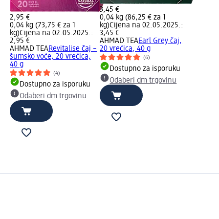
3,45 €
2,95 €
0,04 kg (86,25 € za 1
0,04 kg (73,75 € za 1
kg)
Cijena na 02.05.2025.:
kg)
Cijena na 02.05.2025.:
3,45 €
2,95 €
AHMAD TEA
Earl Grey čaj,
AHMAD TEA
Revitalise čaj –
20 vrećica, 40 g
šumsko voće, 20 vrećica,
(6)
40 g
Dostupno za isporuku
(4)
Odaberi dm trgovinu
Dostupno za isporuku
Odaberi dm trgovinu