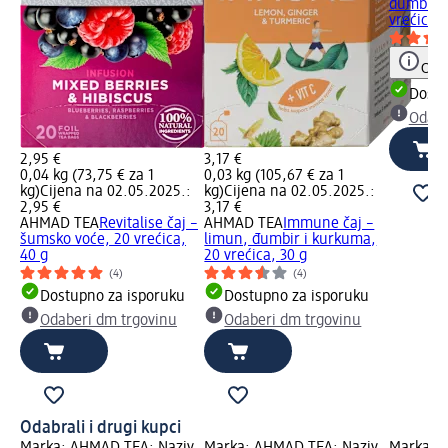
đumbiro
vrećica, 
Obav
Dostu
Odabe
2,95 €
3,17 €
0,04 kg (73,75 € za 1
0,03 kg (105,67 € za 1
kg)
Cijena na 02.05.2025.:
kg)
Cijena na 02.05.2025.:
2,95 €
3,17 €
AHMAD TEA
Revitalise čaj –
AHMAD TEA
Immune čaj –
šumsko voće, 20 vrećica,
limun, đumbir i kurkuma,
40 g
20 vrećica, 30 g
(4)
(4)
Dostupno za isporuku
Dostupno za isporuku
Odaberi dm trgovinu
Odaberi dm trgovinu
Odabrali i drugi kupci
Marka: AHMAD TEA; Naziv
Marka: AHMAD TEA; Naziv
Marka: L