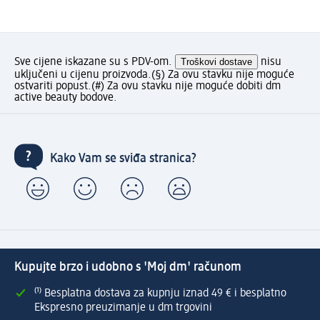
Sve cijene iskazane su s PDV-om.
Troškovi dostave
nisu
uključeni u cijenu proizvoda.
(§) Za ovu stavku nije moguće
ostvariti popust.
(#) Za ovu stavku nije moguće dobiti dm
active beauty bodove.
Kako Vam se sviđa stranica?
Kupujte brzo i udobno s 'Moj dm' računom
⁽¹⁾ Besplatna dostava za kupnju iznad 49 € i besplatno
Ekspresno preuzimanje u dm trgovini