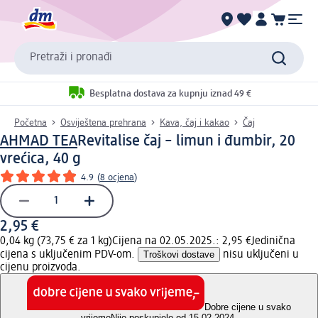
Pretraži i pronađi
Besplatna dostava za kupnju iznad 49 €
Početna
Osviještena prehrana
Kava, čaj i kakao
Čaj
AHMAD TEA
Revitalise čaj – limun i đumbir, 20
vrećica, 40 g
4.9
(
8 ocjena
)
2,95 €
0,04 kg (73,75 € za 1 kg)
Cijena na 02.05.2025.: 2,95 €
Jedinična
cijena s uključenim PDV-om.
Troškovi dostave
nisu uključeni u
cijenu proizvoda.
Dobre cijene u svako
vrijeme
Nije poskupjelo od 15.02.2024.