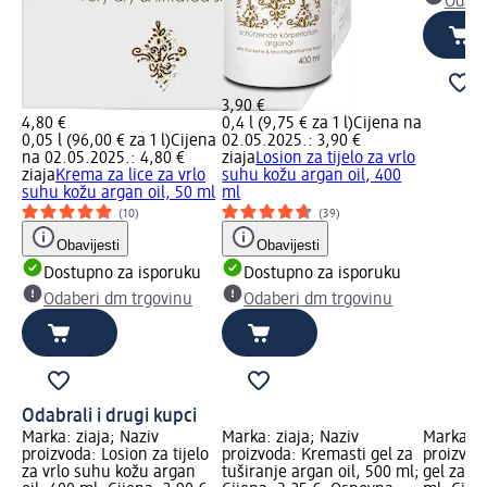
Odabe
3,90 €
4,80 €
0,4 l (9,75 € za 1 l)
Cijena na
0,05 l (96,00 € za 1 l)
Cijena
02.05.2025.: 3,90 €
na 02.05.2025.: 4,80 €
ziaja
Losion za tijelo za vrlo
ziaja
Krema za lice za vrlo
suhu kožu argan oil, 400
suhu kožu argan oil, 50 ml
ml
(10)
(39)
Obavijesti
Obavijesti
Dostupno za isporuku
Dostupno za isporuku
Odaberi dm trgovinu
Odaberi dm trgovinu
Odabrali i drugi kupci
Marka: ziaja; Naziv
Marka: ziaja; Naziv
Marka: L
proizvoda: Losion za tijelo
proizvoda: Kremasti gel za
proizvod
za vrlo suhu kožu argan
tuširanje argan oil, 500 ml;
gel za t