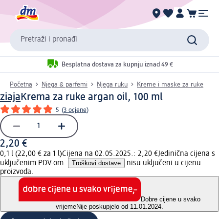
Pretraži i pronađi
Besplatna dostava za kupnju iznad 49 €
Početna
Njega & parfemi
Njega ruku
Kreme i maske za ruke
ziaja
Krema za ruke argan oil, 100 ml
5
(
3 ocjene
)
2,20 €
0,1 l (22,00 € za 1 l)
Cijena na 02.05.2025.: 2,20 €
Jedinična cijena s
uključenim PDV-om.
Troškovi dostave
nisu uključeni u cijenu
proizvoda.
Dobre cijene u svako
vrijeme
Nije poskupjelo od 11.01.2024.