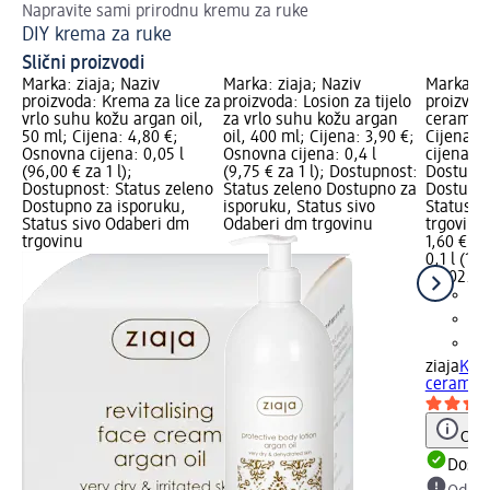
Napravite sami prirodnu kremu za ruke
Od
DIY krema za ruke
Sa
Slični proizvodi
Marka: ziaja; Naziv
Marka: ziaja; Naziv
Marka: z
proizvoda: Krema za lice za
proizvoda: Losion za tijelo
proizvod
vrlo suhu kožu argan oil,
za vrlo suhu kožu argan
ceramides
50 ml; Cijena: 4,80 €;
oil, 400 ml; Cijena: 3,90 €;
Cijena: 
Osnovna cijena: 0,05 l
Osnovna cijena: 0,4 l
cijena: 0,
(96,00 € za 1 l);
(9,75 € za 1 l); Dostupnost:
Dostupno
Dostupnost: Status zeleno
Status zeleno Dostupno za
Dostupno
Dostupno za isporuku,
isporuku, Status sivo
Status s
Status sivo Odaberi dm
Odaberi dm trgovinu
trgovinu
trgovinu
1,60 €
0,1 l (16,
na 02.05
ziaja
Kre
ceramides
Obav
Dostu