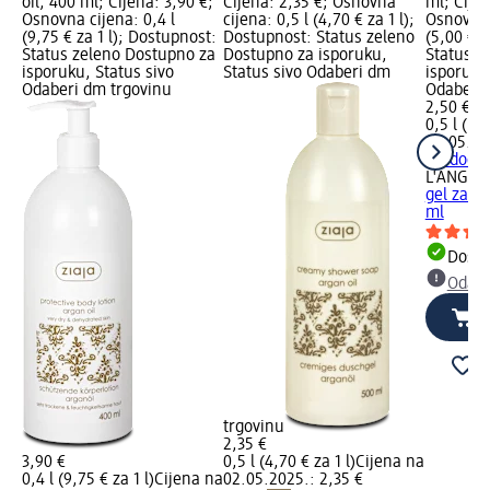
oil, 400 ml; Cijena: 3,90 €;
Cijena: 2,35 €; Osnovna
ml; Cijen
Osnovna cijena: 0,4 l
cijena: 0,5 l (4,70 € za 1 l);
Osnovna 
(9,75 € za 1 l); Dostupnost:
Dostupnost: Status zeleno
(5,00 € z
Status zeleno Dostupno za
Dostupno za isporuku,
Status z
isporuku, Status sivo
Status sivo Odaberi dm
isporuku
Odaberi dm trgovinu
Odaberi 
2,50 €
0,5 l (5,0
02.05.20
+ 1 dodat
L'ANGEL
gel za t
ml
Dostu
Odabe
trgovinu
2,35 €
3,90 €
0,5 l (4,70 € za 1 l)
Cijena na
0,4 l (9,75 € za 1 l)
Cijena na
02.05.2025.: 2,35 €