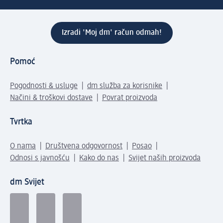
Izradi 'Moj dm' račun odmah!
Pomoć
Pogodnosti & usluge
dm služba za korisnike
Načini & troškovi dostave
Povrat proizvoda
Tvrtka
O nama
Društvena odgovornost
Posao
Odnosi s javnošću
Kako do nas
Svijet naših proizvoda
dm Svijet