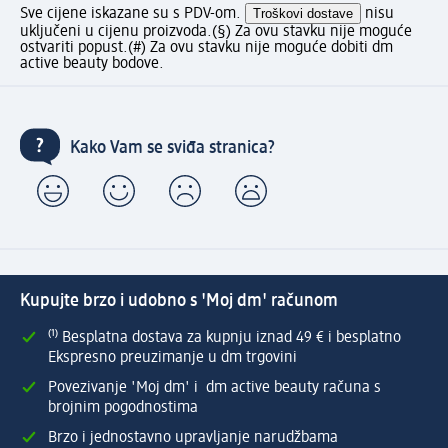
Sve cijene iskazane su s PDV-om.
Troškovi dostave
nisu
uključeni u cijenu proizvoda.
(§) Za ovu stavku nije moguće
ostvariti popust.
(#) Za ovu stavku nije moguće dobiti dm
active beauty bodove.
Kako Vam se sviđa stranica?
Kupujte brzo i udobno s 'Moj dm' računom
⁽¹⁾ Besplatna dostava za kupnju iznad 49 € i besplatno
Ekspresno preuzimanje u dm trgovini
Povezivanje 'Moj dm' i dm active beauty računa s
brojnim pogodnostima
Brzo i jednostavno upravljanje narudžbama