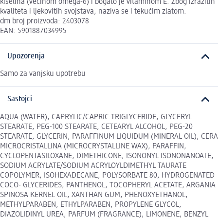
kiselina (većinom omega-6) i bogato je vitaminom E. Zbog izrazitih
kvaliteta i ljekovitih svojstava, naziva se i tekućim zlatom.
dm broj proizvoda: 2403078
EAN: 5901887034995
Upozorenja
Samo za vanjsku upotrebu
Sastojci
AQUA (WATER), CAPRYLIC/CAPRIC TRIGLYCERIDE, GLYCERYL
STEARATE, PEG-100 STEARATE, CETEARYL ALCOHOL, PEG-20
STEARATE, GLYCERIN, PARAFFINUM LIQUIDUM (MINERAL OIL), CERA
MICROCRISTALLINA (MICROCRYSTALLINE WAX), PARAFFIN,
CYCLOPENTASILOXANE, DIMETHICONE, ISONONYL ISONONANOATE,
SODIUM ACRYLATE/SODIUM ACRYLOYLDIMETHYL TAURATE
COPOLYMER, ISOHEXADECANE, POLYSORBATE 80, HYDROGENATED
COCO- GLYCERIDES, PANTHENOL, TOCOPHERYL ACETATE, ARGANIA
SPINOSA KERNEL OIL, XANTHAN GUM, PHENOXYETHANOL,
METHYLPARABEN, ETHYLPARABEN, PROPYLENE GLYCOL,
DIAZOLIDINYL UREA, PARFUM (FRAGRANCE), LIMONENE, BENZYL