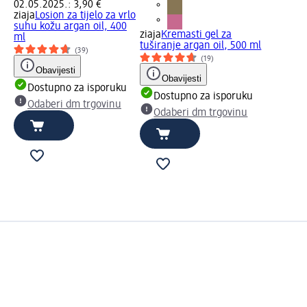
02.05.2025.: 3,90 €
ziaja
Losion za tijelo za vrlo
suhu kožu argan oil, 400
ziaja
Kremasti gel za
ml
tuširanje argan oil, 500 ml
(39)
(19)
Obavijesti
Obavijesti
Dostupno za isporuku
Dostupno za isporuku
Odaberi dm trgovinu
Odaberi dm trgovinu