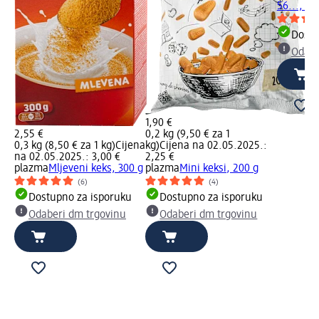
56..., 1
Dostu
Odabe
1,90 €
2,55 €
0,2 kg (9,50 € za 1
0,3 kg (8,50 € za 1 kg)
Cijena
kg)
Cijena na 02.05.2025.:
na 02.05.2025.: 3,00 €
2,25 €
plazma
Mljeveni keks, 300 g
plazma
Mini keksi, 200 g
(6)
(4)
Dostupno za isporuku
Dostupno za isporuku
Odaberi dm trgovinu
Odaberi dm trgovinu