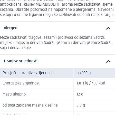
antioksidans: kalijev METABISULFIT, aroma Može sadržavati sjeme
sezama. Obratite pozornost na napomene o alergenima. Navedeni
sastojci u online trgovini mogu se razlikovati od onih na pakiranju.
Alergeni
Može sadržavati tragove: sezam i proizvodi od sezama Sadrži:
mlijeko i mliječni derivati Sadrži: pšenica i derivati pšenice Sadrži:
soja i derivati soje
Hranjive vrijednosti
Prosječne hranjive vrijednosti
na 100 g
Energetska vrijednost
1.811 kJ / 430 kcal
Masti ukupno
12 g
od toga zasićene masne kiseline
5,7 g