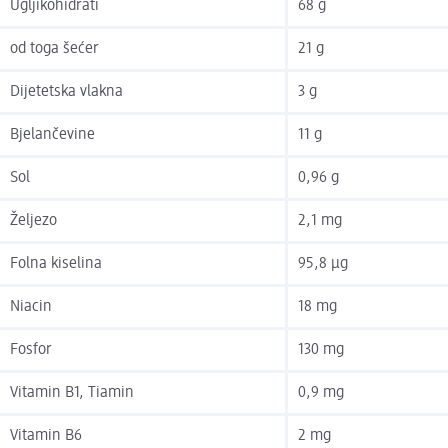
Ugljikohidrati
68 g
od toga šećer
21 g
Dijetetska vlakna
3 g
Bjelančevine
11 g
Sol
0,96 g
Željezo
2,1 mg
Folna kiselina
95,8 µg
Niacin
18 mg
Fosfor
130 mg
Vitamin B1, Tiamin
0,9 mg
Vitamin B6
2 mg