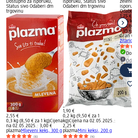
Dostupno za isporuku,
isporuku, Status sivo
zeleno D
Status sivo Odaberi dm
Odaberi dm trgovinu
isporuku
trgovinu
Odaberi 
1,75 €
0,25 kg (
kg)
Cijen
1,95 €
Gran Cer
žitarica
Dostu
Odabe
1,90 €
2,55 €
0,2 kg (9,50 € za 1
0,3 kg (8,50 € za 1 kg)
Cijena
kg)
Cijena na 02.05.2025.:
na 02.05.2025.: 3,00 €
2,25 €
plazma
Mljeveni keks, 300 g
plazma
Mini keksi, 200 g
(6)
(4)