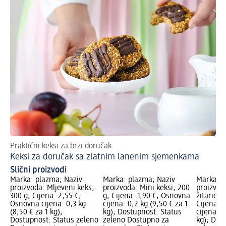
Praktični keksi za brzi doručak
Pr
Keksi za doručak sa zlatnim lanenim sjemenkama
Bo
Slični proizvodi
Marka: plazma; Naziv
Marka: plazma; Naziv
Marka: G
proizvoda: Mljeveni keks,
proizvoda: Mini keksi, 200
proizvod
300 g; Cijena: 2,55 €;
g; Cijena: 1,90 €; Osnovna
žitarica
Osnovna cijena: 0,3 kg
cijena: 0,2 kg (9,50 € za 1
Cijena: 
(8,50 € za 1 kg);
kg); Dostupnost: Status
cijena: 0
Dostupnost: Status zeleno
zeleno Dostupno za
kg); Dos