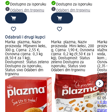
Dostupno za isporuku
Dostupno za isporuku
Odaberi dm trgovinu
Odaberi dm trgovinu
Odabrali i drugi kupci
Marka: plazma; Naziv
Marka: plazma; Naziv
Marka: V
proizvoda: Mljeveni keks,
proizvoda: Mini keksi, 200
proizvod
300 g; Cijena: 2,55 €;
g; Cijena: 1,90 €; Osnovna
vlažne m
Osnovna cijena: 0,3 kg
cijena: 0,2 kg (9,50 € za 1
voda, 3 
(8,50 € za 1 kg);
kg); Dostupnost: Status
kom.; Cij
Dostupnost: Status zeleno
zeleno Dostupno za
Osnovna 
Dostupno za isporuku,
isporuku, Status sivo
(2,35 € z
Status sivo Odaberi dm
Odaberi dm trgovinu
Dostupno
trgovinu
Dostupno
Status s
trgovinu
3,95 €
168 kom.
kom.)
Cij
02.05.20
+ 1 dodat
Violeta
do
maramice