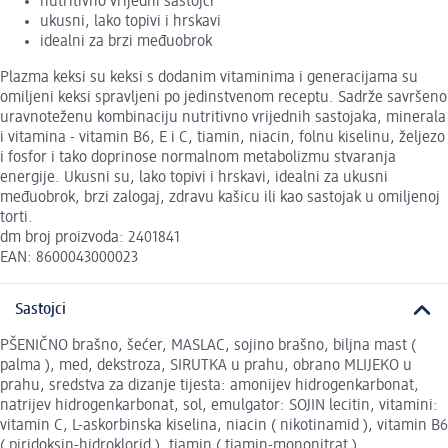
nutritivno vrijedni sastojci
ukusni, lako topivi i hrskavi
idealni za brzi međuobrok
Plazma keksi su keksi s dodanim vitaminima i generacijama su
omiljeni keksi spravljeni po jedinstvenom receptu. Sadrže savršeno
uravnoteženu kombinaciju nutritivno vrijednih sastojaka, minerala
i vitamina - vitamin B6, E i C, tiamin, niacin, folnu kiselinu, željezo
i fosfor i tako doprinose normalnom metabolizmu stvaranja
energije. Ukusni su, lako topivi i hrskavi, idealni za ukusni
međuobrok, brzi zalogaj, zdravu kašicu ili kao sastojak u omiljenoj
torti.
dm broj proizvoda: 2401841
EAN: 8600043000023
Sastojci
PŠENIČNO brašno, šećer, MASLAC, sojino brašno, biljna mast (
palma ), med, dekstroza, SIRUTKA u prahu, obrano MLIJEKO u
prahu, sredstva za dizanje tijesta: amonijev hidrogenkarbonat,
natrijev hidrogenkarbonat, sol, emulgator: SOJIN lecitin, vitamini:
vitamin C, L-askorbinska kiselina, niacin ( nikotinamid ), vitamin B6
( piridoksin-hidroklorid ), tiamin ( tiamin-mononitrat ),