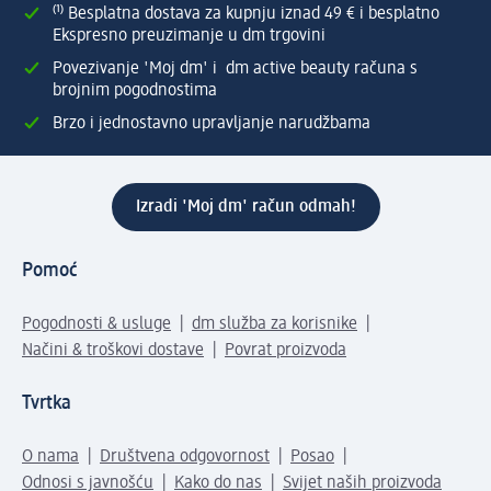
⁽¹⁾ Besplatna dostava za kupnju iznad 49 € i besplatno
Ekspresno preuzimanje u dm trgovini
Povezivanje 'Moj dm' i dm active beauty računa s
brojnim pogodnostima
Brzo i jednostavno upravljanje narudžbama
Izradi 'Moj dm' račun odmah!
Pomoć
Pogodnosti & usluge
dm služba za korisnike
Načini & troškovi dostave
Povrat proizvoda
Tvrtka
O nama
Društvena odgovornost
Posao
Odnosi s javnošću
Kako do nas
Svijet naših proizvoda