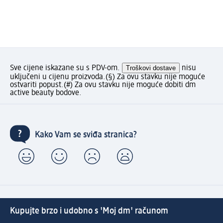
Sve cijene iskazane su s PDV-om.
Troškovi dostave
nisu
uključeni u cijenu proizvoda.
(§) Za ovu stavku nije moguće
ostvariti popust.
(#) Za ovu stavku nije moguće dobiti dm
active beauty bodove.
Kako Vam se sviđa stranica?
Kupujte brzo i udobno s 'Moj dm' računom