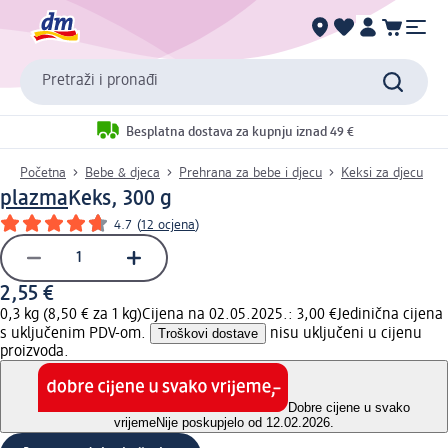
Pretraži i pronađi
Besplatna dostava za kupnju iznad 49 €
Početna
Bebe & djeca
Prehrana za bebe i djecu
Keksi za djecu
plazma
Keks, 300 g
4.7
(
12 ocjena
)
2,55 €
0,3 kg (8,50 € za 1 kg)
Cijena na 02.05.2025.: 3,00 €
Jedinična cijena
s uključenim PDV-om.
Troškovi dostave
nisu uključeni u cijenu
proizvoda.
Dobre cijene u svako
vrijeme
Nije poskupjelo od 12.02.2026.