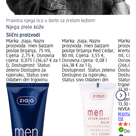
Pravilna njega lica u borbi sa zrelom kožom!
Uč
Njega zrele kože
An
Slični proizvodi
Marka: ziaja; Naziv
Marka: ziaja; Naziv
Marka: N
proizvoda: men balzam
proizvoda: men balzam
proizvod
poslije brijanja, 75 ml;
poslije brijanja Red Cedar,
krema za 
Cijena: 2,75 €; Osnovna
80 ml; Cijena: 3,55 €;
ml; Cijen
cijena: 0,075 l (36,67 € za 1
Osnovna cijena: 0,08 l
Osnovna 
l); Dostupnost: Status
(44,38 € za 1 l);
(266,00 €
zeleno Dostupno za
Dostupnost: Status zeleno
Dostupno
isporuku, Status sivo
Dostupno za isporuku,
Dostupno
Odaberi dm trgovinu
Status sivo Odaberi dm
Status s
trgovinu
13,30 €
0,05 l (2
l)
Cijena 
13,30 €
NIVEA M
krema za 
ml
Dostu