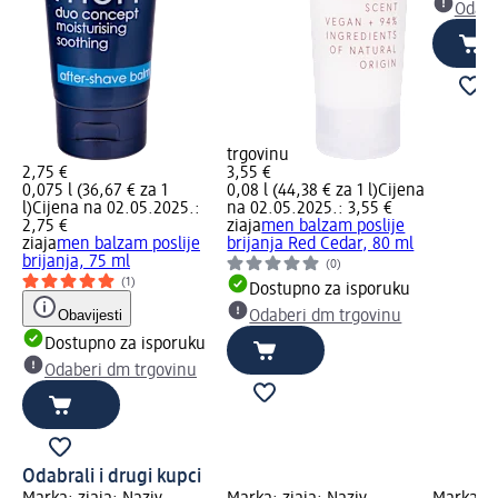
Odabe
trgovinu
2,75 €
3,55 €
0,075 l (36,67 € za 1
0,08 l (44,38 € za 1 l)
Cijena
l)
Cijena na 02.05.2025.:
na 02.05.2025.: 3,55 €
2,75 €
ziaja
men balzam poslije
ziaja
men balzam poslije
brijanja Red Cedar, 80 ml
brijanja, 75 ml
(0)
(1)
Dostupno za isporuku
Obavijesti
Odaberi dm trgovinu
Dostupno za isporuku
Odaberi dm trgovinu
Odabrali i drugi kupci