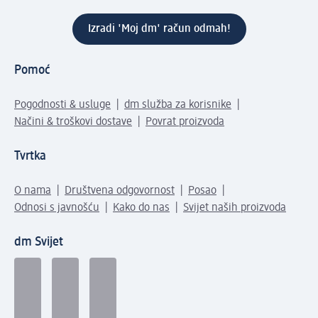
Izradi 'Moj dm' račun odmah!
Pomoć
Pogodnosti & usluge
dm služba za korisnike
Načini & troškovi dostave
Povrat proizvoda
Tvrtka
O nama
Društvena odgovornost
Posao
Odnosi s javnošću
Kako do nas
Svijet naših proizvoda
dm Svijet