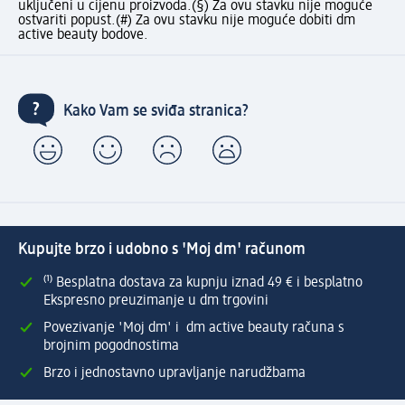
uključeni u cijenu proizvoda.
(§) Za ovu stavku nije moguće
ostvariti popust.
(#) Za ovu stavku nije moguće dobiti dm
active beauty bodove.
Kako Vam se sviđa stranica?
Kupujte brzo i udobno s 'Moj dm' računom
⁽¹⁾ Besplatna dostava za kupnju iznad 49 € i besplatno
Ekspresno preuzimanje u dm trgovini
Povezivanje 'Moj dm' i dm active beauty računa s
brojnim pogodnostima
Brzo i jednostavno upravljanje narudžbama