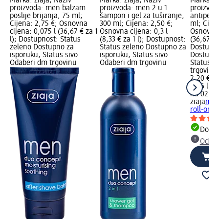
Marka: ziaja; Naziv
Marka: ziaja; Naziv
Marka: z
proizvoda: men balzam
proizvoda: men 2 u 1
proizvod
poslije brijanja, 75 ml;
šampon i gel za tuširanje,
antipersp
Cijena: 2,75 €; Osnovna
300 ml; Cijena: 2,50 €;
ml; Cijen
cijena: 0,075 l (36,67 € za 1
Osnovna cijena: 0,3 l
Osnovna 
l); Dostupnost: Status
(8,33 € za 1 l); Dostupnost:
(36,67 € z
zeleno Dostupno za
Status zeleno Dostupno za
Dostupno
isporuku, Status sivo
isporuku, Status sivo
Dostupno
Odaberi dm trgovinu
Odaberi dm trgovinu
Status s
trgovinu
2,20 €
0,06 l (36
na 02.05
ziaja
men
roll-on, 
Dostu
Odabe