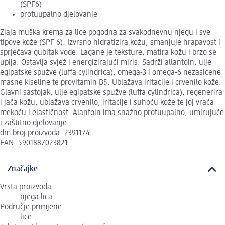
(SPF6)
protuupalno djelovanje
Ziaja muška krema za lice pogodna za svakodnevnu njegu i sve
tipove kože (SPF 6). Izvrsno hidratizira kožu, smanjuje hrapavost i
sprječava gubitak vode. Lagane je teksture, matira kožu i brzo se
upija. Ostavlja svjež i energizirajući miris. Sadrži allantoin, ulje
egipatske spužve (luffa cylindrica), omega-3 i omega-6 nezasićene
masne kiseline te provitamin B5. Ublažava iritacije i crvenilo kože.
Glavni sastojak, ulje egipatske spužve (luffa cylindrica), regenerira
i jača kožu, ublažava crvenilo, iritacije i suhoću kože te joj vraća
mekoću i elastičnost. Alantoin ima snažno protuupalno, umirujuće
i zaštitno djelovanje.
dm broj proizvoda: 2391174
EAN: 5901887023821
Značajke
Vrsta proizvoda:
njega lica
Područje primjene:
lice