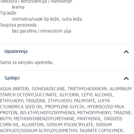
Tekstura / konzistencija / nanošenje:
krema
Tip kože:
normalna/svaki tip kože, suha koža
Svojstva proizvoda:
bez parafina / mineralnih ulja
Upozorenja
Samo za vanjsku upotrebu
Sastojci
AQUA (WATER), ISOHEXADECANE, TRIETHYLHEXANOIN, ALUMINUM
STARCH OCTENYLSUCCINATE, GLYCERIN, CETYL ALCOHOL,
ETHYLHEXYL TRIAZONE, ETHYLHEXYL PALMITATE, LUFFA
CYLINDRICA SEED OIL, PROPYLENE GLYCOL, HYDROLYZED MILK
PROTEIN, BIS-ETHYLHEXYLOXYPHENOL METHOXYPHENYL TRIAZINE,
BUTYL METHOXYDIBENZOYLMETHANE, PANTHENOL, OXIDIZED
CORN OIL, ALLANTOIN, SODIUM POLYACRYLATE, SODIUM
ACRYLATE/SODIUM ACRYLOYLDIMETHYL TAURATE COPOLYMER,