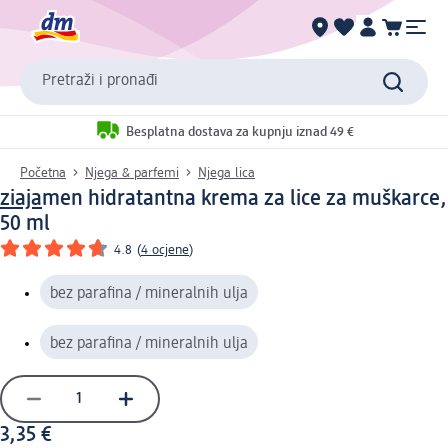
Pretraži i pronađi
Besplatna dostava za kupnju iznad 49 €
Početna
Njega & parfemi
Njega lica
ziaja
men hidratantna krema za lice za muškarce,
50 ml
4.8
(
4 ocjene
)
bez parafina / mineralnih ulja
bez parafina / mineralnih ulja
3,35 €