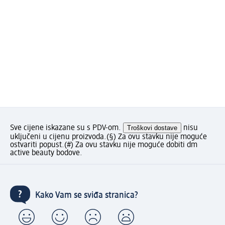
Sve cijene iskazane su s PDV-om.
Troškovi dostave
nisu
uključeni u cijenu proizvoda.
(§) Za ovu stavku nije moguće
ostvariti popust.
(#) Za ovu stavku nije moguće dobiti dm
active beauty bodove.
Kako Vam se sviđa stranica?