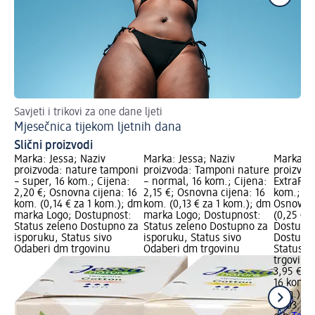
Savjeti i trikovi za one dane ljeti
Zn
Mjesečnica tijekom ljetnih dana
Pr
Slični proizvodi
Marka: Jessa; Naziv
Marka: Jessa; Naziv
Marka: o
proizvoda: nature tamponi
proizvoda: Tamponi nature
proizvod
– super, 16 kom.; Cijena:
– normal, 16 kom.; Cijena:
ExtraProt
2,20 €; Osnovna cijena: 16
2,15 €; Osnovna cijena: 16
kom.; Cij
kom. (0,14 € za 1 kom.); dm
kom. (0,13 € za 1 kom.); dm
Osnovna 
marka Logo; Dostupnost:
marka Logo; Dostupnost:
(0,25 € z
Status zeleno Dostupno za
Status zeleno Dostupno za
Dostupno
isporuku, Status sivo
isporuku, Status sivo
Dostupno
Odaberi dm trgovinu
Odaberi dm trgovinu
Status s
trgovinu
3,95 €
16 kom. (
kom.)
Cij
21.03.202