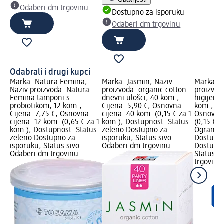
Odaberi dm trgovinu
Dostupno za isporuku
Odaberi dm trgovinu
Odabrali i drugi kupci
Marka: Natura Femina;
Marka: Jasmin; Naziv
Marka: W
Naziv proizvoda: Natura
proizvoda: organic cotton
proizvod
Femina tamponi s
dnevni ulošci, 40 kom.;
higijensk
probiotikom, 12 kom.;
Cijena: 5,90 €; Osnovna
kom.; Cij
Cijena: 7,75 €; Osnovna
cijena: 40 kom. (0,15 € za 1
Osnovna 
cijena: 12 kom. (0,65 € za 1
kom.); Dostupnost: Status
(0,15 € z
kom.); Dostupnost: Status
zeleno Dostupno za
Ograniče
zeleno Dostupno za
isporuku, Status sivo
Dostupno
isporuku, Status sivo
Odaberi dm trgovinu
Dostupno
Odaberi dm trgovinu
Status s
trgovinu