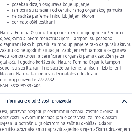
poseban dizajn osigurava bolje upijanje
tamponi su izrađeni od certificiranog organskog pamuka
ne sadrže parfeme i nisu izbijeljeni klorom
dermatološki testirani
Natura Femina Organic tamponi super namijenjeni su ženama i
djevojkama s jakom menstruacijom. Tamponi su posebno
dizajnirani kako bi pružili iznimno upijanje te tako osigurali aktivnu
zaštitu od neugodnih situacija. Zaobljeni vrh tampona osigurava
veću kompaktnost, a certificirani organski pamuk zadužen je za
glatkoću i ugodno korištenje. Natura Femina Organic tamponi
super su sterilizirani i ne sadrže parfeme, a nisu ni izbijeljeni
klorom. Natura tamponi su dermatološki testirani.
dm broj proizvoda: 2287282
EAN: 3838985895406
Informacije o održivosti proizvoda
Ovaj proizvod posjeduje certifikat ili oznaku zaštite okoliša ili
održivosti. S ovom informacijom o održivosti želimo olakšati
svjesniju potrošnju (s obzirom na zaštitu okoliša). Odabir
certifikata/oznaka smo napravili zajedno s Njemačkim udruženjem