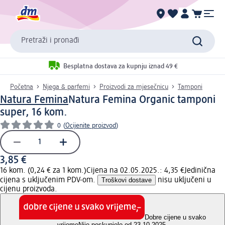
Pretraži i pronađi
Besplatna dostava za kupnju iznad 49 €
Početna
Njega & parfemi
Proizvodi za mjesečnicu
Tamponi
Natura Femina
Natura Femina Organic tamponi
super, 16 kom.
0
(
Ocijenite proizvod
)
3,85 €
16 kom. (0,24 € za 1 kom.)
Cijena na 02.05.2025.: 4,35 €
Jedinična
cijena s uključenim PDV-om.
Troškovi dostave
nisu uključeni u
cijenu proizvoda.
Dobre cijene u svako
vrijeme
Nije poskupjelo od 23.10.2025.