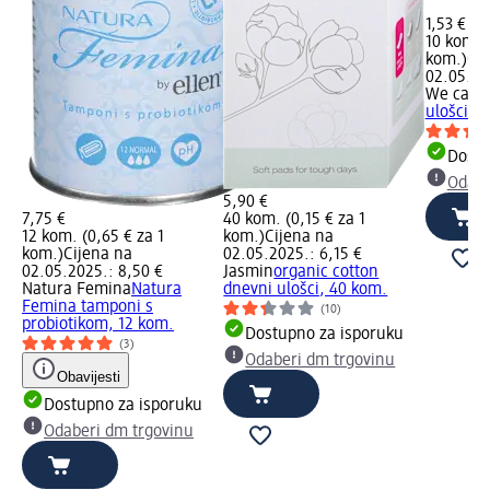
1,53 €
10 kom. (
kom.)
Cij
02.05.202
We care
ulošci s
Dostu
Odabe
5,90 €
7,75 €
40 kom. (0,15 € za 1
12 kom. (0,65 € za 1
kom.)
Cijena na
kom.)
Cijena na
02.05.2025.: 6,15 €
02.05.2025.: 8,50 €
Jasmin
organic cotton
Natura Femina
Natura
dnevni ulošci, 40 kom.
Femina tamponi s
(10)
probiotikom, 12 kom.
Dostupno za isporuku
(3)
Odaberi dm trgovinu
Obavijesti
Dostupno za isporuku
Odaberi dm trgovinu