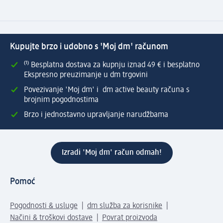
Kupujte brzo i udobno s 'Moj dm' računom
⁽¹⁾ Besplatna dostava za kupnju iznad 49 € i besplatno
Ekspresno preuzimanje u dm trgovini
Povezivanje 'Moj dm' i dm active beauty računa s
brojnim pogodnostima
Brzo i jednostavno upravljanje narudžbama
Izradi 'Moj dm' račun odmah!
Pomoć
Pogodnosti & usluge
dm služba za korisnike
Načini & troškovi dostave
Povrat proizvoda