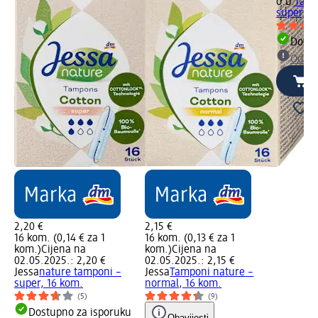
o.b.
Tamp
super, 1
Dostu
Odabe
2,20 €
2,15 €
16 kom. (0,14 € za 1
16 kom. (0,13 € za 1
kom.)
Cijena na
kom.)
Cijena na
02.05.2025.: 2,20 €
02.05.2025.: 2,15 €
Jessa
nature tamponi –
Jessa
Tamponi nature –
super, 16 kom.
normal, 16 kom.
(5)
(9)
Dostupno za isporuku
Obavijesti