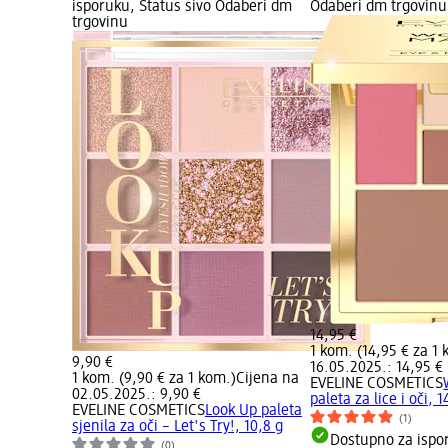
isporuku, Status sivo Odaberi dm
Odaberi dm trgovinu
trgovinu
14,95 €
1 kom. (14,95 € za 1 
9,90 €
16.05.2025.: 14,95 €
1 kom. (9,90 € za 1 kom.)
Cijena na
EVELINE COSMETICS
02.05.2025.: 9,90 €
paleta za lice i oči, 1
EVELINE COSMETICS
Look Up paleta
(1)
sjenila za oči – Let's Try!, 10,8 g
Dostupno za ispo
(0)