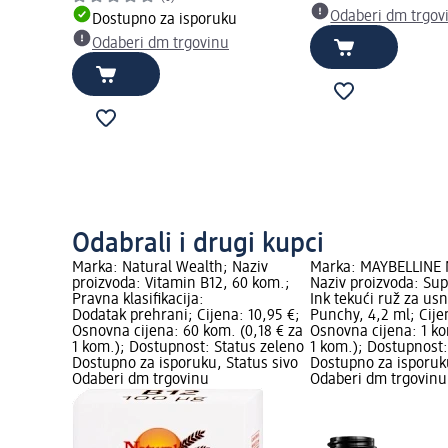
Odaberi dm trgov
Dostupno za isporuku
Odaberi dm trgovinu
Odabrali i drugi kupci
Marka: Natural Wealth; Naziv
Marka: MAYBELLINE
proizvoda: Vitamin B12, 60 kom.;
Naziv proizvoda: Sup
Pravna klasifikacija:
Ink tekući ruž za us
Dodatak prehrani; Cijena: 10,95 €;
Punchy, 4,2 ml; Cije
Osnovna cijena: 60 kom. (0,18 € za
Osnovna cijena: 1 ko
1 kom.); Dostupnost: Status zeleno
1 kom.); Dostupnost:
Dostupno za isporuku, Status sivo
Dostupno za isporuku
Odaberi dm trgovinu
Odaberi dm trgovinu