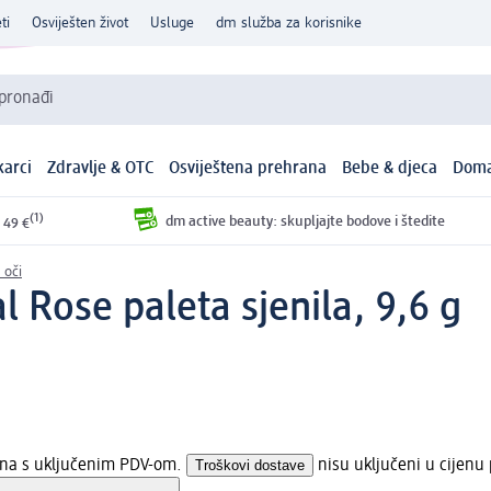
ti
Osviješten život
Usluge
dm služba za korisnike
 pronađi
arci
Zdravlje & OTC
Osviještena prehrana
Bebe & djeca
Doma
(1)
dm active beauty: skupljajte bodove i štedite
 49 €
 oči
l Rose paleta sjenila, 9,6 g
jena s uključenim PDV-om.
Troškovi dostave
nisu uključeni u cijenu 