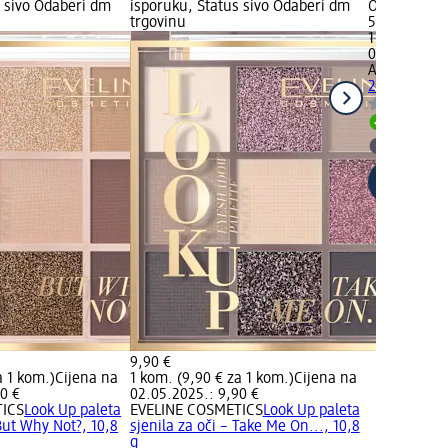
s sivo Odaberi dm
isporuku, Status sivo Odaberi dm
Odaberi dm 
trgovinu
5,50 €
1 kom. (5,50
02.05.2025.
AURA
Quattr
2 Rosy, 3,5 
Dostupno
Odaberi 
9,90 €
a 1 kom.)
Cijena na
1 kom. (9,90 € za 1 kom.)
Cijena na
0 €
02.05.2025.: 9,90 €
TICS
Look Up paleta
EVELINE COSMETICS
Look Up paleta
 But Why Not?, 10,8
sjenila za oči – Take Me On..., 10,8
g