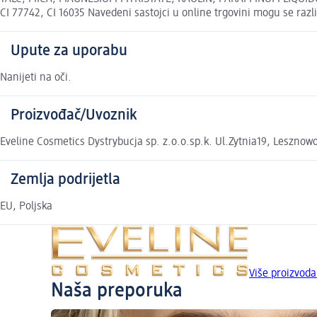
CI 77742, CI 16035 Navedeni sastojci u online trgovini mogu se razl
Upute za uporabu
Nanijeti na oči.
Proizvođač/Uvoznik
Eveline Cosmetics Dystrybucja sp. z.o.o.sp.k. Ul.Zytnia19, Lesznow
Zemlja podrijetla
EU, Poljska
Više proizvod
Naša preporuka