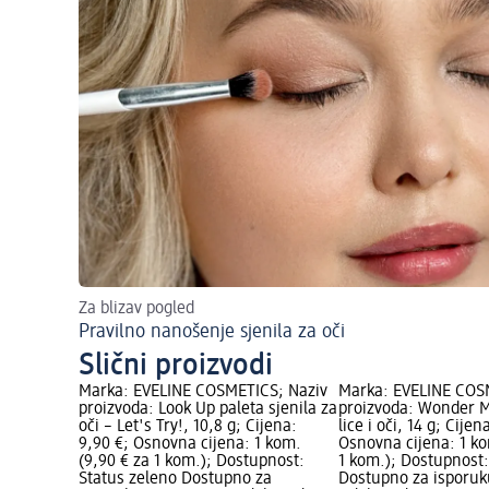
Za blizav pogled
Pravilno nanošenje sjenila za oči
Slični proizvodi
Marka: EVELINE COSMETICS; Naziv
Marka: EVELINE COS
proizvoda: Look Up paleta sjenila za
proizvoda: Wonder M
oči – Let's Try!, 10,8 g; Cijena:
lice i oči, 14 g; Cijen
9,90 €; Osnovna cijena: 1 kom.
Osnovna cijena: 1 ko
(9,90 € za 1 kom.); Dostupnost:
1 kom.); Dostupnost:
Status zeleno Dostupno za
Dostupno za isporuku