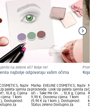
sjenilo na zelene oči? Bolje ne!
Pronađite odgov
jenila najbolje odgovaraju vašim očima
Koja boja sje
 COSMETICS; Naziv
Marka: EVELINE COSMETICS; Naziv
Marka: AURA
Up paleta sjenila za
proizvoda: Look Up paleta sjenila za
Quattro pale
t?, 10,8 g; Cijena:
oči – Take Me On..., 10,8 g; Cijena:
Rosy, 3,5 g;
cijena: 1 kom.
9,90 €; Osnovna cijena: 1 kom.
Osnovna cije
.); Dostupnost:
(9,90 € za 1 kom.); Dostupnost:
kom.); Dost
ostupno za
Status zeleno Dostupno za
Dostupno za