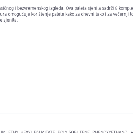
e klasičnog i bezvremenskog izgleda. Ova paleta sjenila sadrži 8 kom
ra omogućuje korištenje palete kako za dnevni tako i za večernji loo
e sjenila.
M, ETHYLHEXYL PALMITATE, POLYISOBUTENE, PHENOXYETHANOL +/- A