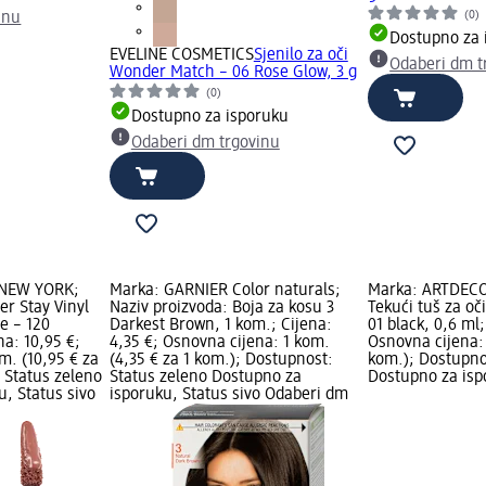
(0)
inu
Dostupno za 
EVELINE COSMETICS
Sjenilo za oči
Odaberi dm t
Wonder Match – 06 Rose Glow, 3 g
(0)
Dostupno za isporuku
Odaberi dm trgovinu
 NEW YORK;
Marka: GARNIER Color naturals;
Marka: ARTDECO;
er Stay Vinyl
Naziv proizvoda: Boja za kosu 3
Tekući tuš za oč
ne – 120
Darkest Brown, 1 kom.; Cijena:
01 black, 0,6 ml;
na: 10,95 €;
4,35 €; Osnovna cijena: 1 kom.
Osnovna cijena: 
m. (10,95 € za
(4,35 € za 1 kom.); Dostupnost:
kom.); Dostupno
 Status zeleno
Status zeleno Dostupno za
Dostupno za isp
, Status sivo
isporuku, Status sivo Odaberi dm