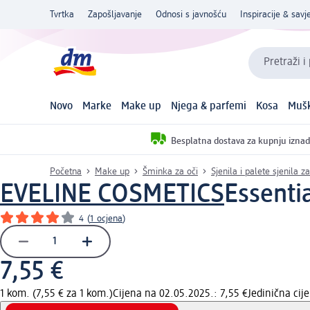
Tvrtka
Zapošljavanje
Odnosi s javnošću
Inspiracije & savje
Pretraži i
Novo
Marke
Make up
Njega & parfemi
Kosa
Mušk
Besplatna dostava za kupnju iznad
Početna
Make up
Šminka za oči
Sjenila i palete sjenila za
EVELINE COSMETICS
Essentia
4
(
1 ocjena
)
7,55 €
1 kom. (7,55 € za 1 kom.)
Cijena na 02.05.2025.: 7,55 €
Jedinična ci