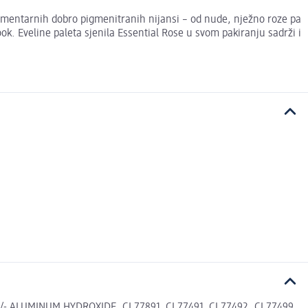
plementarnih dobro pigmenitranih nijansi – od nude, nježno roze pa
k. Eveline paleta sjenila Essential Rose u svom pakiranju sadrži i
LUMINUM HYDROXIDE, CI 77891, CI 77491, CI 77492, CI 77499,