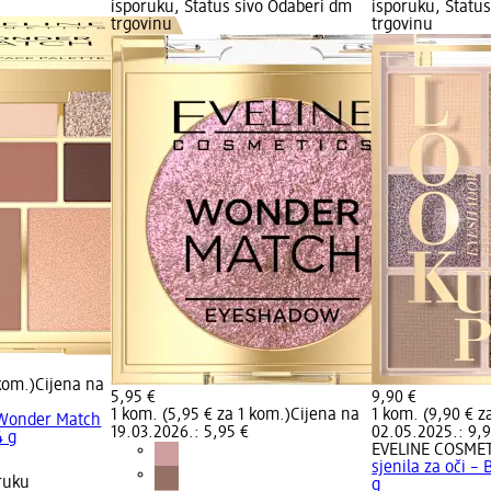
isporuku, Status sivo Odaberi dm
isporuku, Statu
trgovinu
trgovinu
kom.)
Cijena na
5,95 €
9,90 €
1 kom. (5,95 € za 1 kom.)
Cijena na
1 kom. (9,90 € z
Wonder Match
19.03.2026.: 5,95 €
02.05.2025.: 9,9
4 g
EVELINE COSME
sjenila za oči –
ruku
g