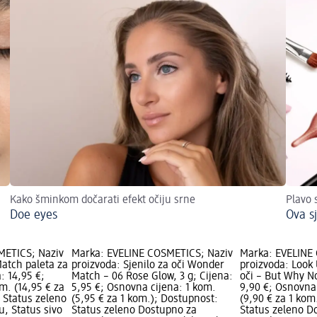
Kako šminkom dočarati efekt očiju srne
Plavo 
Doe eyes
Ova s
METICS; Naziv
Marka: EVELINE COSMETICS; Naziv
Marka: EVELINE
atch paleta za
proizvoda: Sjenilo za oči Wonder
proizvoda: Look 
a: 14,95 €;
Match – 06 Rose Glow, 3 g; Cijena:
oči – But Why No
m. (14,95 € za
5,95 €; Osnovna cijena: 1 kom.
9,90 €; Osnovna 
 Status zeleno
(5,95 € za 1 kom.); Dostupnost:
(9,90 € za 1 kom
, Status sivo
Status zeleno Dostupno za
Status zeleno D