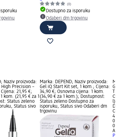
(0)
isporuku
Dostupno za isporuku
rgovinu
Odaberi dm trgovinu
 Naziv proizvoda:
Marka: DEPEND; Naziv proizvoda:
Marka: AFRO
i High Precision –
Gel iQ Start Kit set, 1 kom.; Cijena:
Gel za inti
 Cijena: 21,95 €;
34,90 €; Osnovna cijena: 1 kom.
Therapy, 200
1 kom. (21,95 € za 1
(34,90 € za 1 kom.); Dostupnost:
Osnovna cije
st: Status zeleno
Status zeleno Dostupno za
l); Dostupno
oruku, Status sivo
isporuku, Status sivo Odaberi dm
Dostupno za
trgovinu
Odaberi dm 
4,75 €
0,2 l (23,75 
02.05.2025.
AFRODITA
Ge
Probitic Th