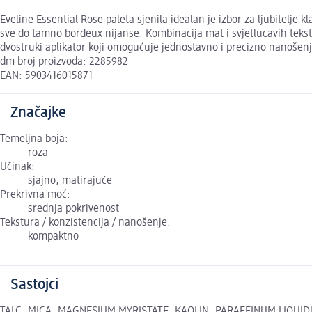
Eveline Essential Rose paleta sjenila idealan je izbor za ljubitelj
sve do tamno bordeux nijanse. Kombinacija mat i svjetlucavih tekstu
dvostruki aplikator koji omogućuje jednostavno i precizno nanošenj
dm broj proizvoda: 2285982
EAN: 5903416015871
Značajke
Temeljna boja:
roza
Učinak:
sjajno, matirajuće
Prekrivna moć:
srednja pokrivenost
Tekstura / konzistencija / nanošenje:
kompaktno
Sastojci
TALC, MICA, MAGNESIUM MYRISTATE, KAOLIN, PARAFFINUM LIQUIDU