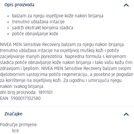
Opis proizvoda
balzam za njegu osjetljive kože nakon brijanja
trenutno ublažava iritacije
sadrži ekstrakt korijena sladića
potiče obnavljanje kože
NIVEA MEN Sensitive Recovery balzam za njegu nakon brijanja
trenutno ublažava iritacije na osjetljivoj muškoj koži i potiče
zacjeljivanje manjih porezotina. Napredna formula s korijenom
sladića potiče obnavljanje kože nakon brijanja i tako vašu kožu čini
zdravijom i ljepšom. NIVEA MEN Sensitive Recovery balzam svojim
djelotvornim sastojcima potiče regeneraciju, a posebno je pogodan
za korištenje na osjetljivoj koži. Za ugodnu i umirujuću njegu
nakon svakog brijanja.
dm broj proizvoda: 1891101
EAN: 5900017102580
Značajke
Područje primjene:
lice