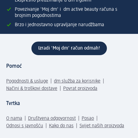
Ekspresno preuzimanje u dm trgovini
Povezivanje 'Moj dm' i dm active beauty računa s
brojnim pogodnostima
Brzo i jednostavno upravljanje narudžbama
Izradi 'Moj dm' račun odmah!
Pomoć
Pogodnosti & usluge
dm služba za korisnike
Načini & troškovi dostave
Povrat proizvoda
Tvrtka
O nama
Društvena odgovornost
Posao
Odnosi s javnošću
Kako do nas
Svijet naših proizvoda