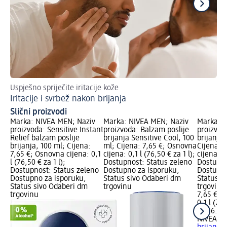
Uspješno spriječite iritacije kože
Do
Iritacije i svrbež nakon brijanja
Po
Slični proizvodi
Marka: NIVEA MEN; Naziv
Marka: NIVEA MEN; Naziv
Marka: N
proizvoda: Sensitive Instant
proizvoda: Balzam poslije
proizvod
Relief balzam poslije
brijanja Sensitive Cool, 100
brijanja
brijanja, 100 ml; Cijena:
ml; Cijena: 7,65 €; Osnovna
Cijena: 
7,65 €; Osnovna cijena: 0,1
cijena: 0,1 l (76,50 € za 1 l);
cijena: 0,
l (76,50 € za 1 l);
Dostupnost: Status zeleno
Dostupno
Dostupnost: Status zeleno
Dostupno za isporuku,
Dostupno
Dostupno za isporuku,
Status sivo Odaberi dm
Status s
Status sivo Odaberi dm
trgovinu
trgovinu
trgovinu
7,65 €
0,1 l (76,
na 16.09
NIVEA M