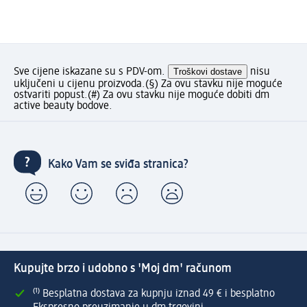
Sve cijene iskazane su s PDV-om.
Troškovi dostave
nisu
uključeni u cijenu proizvoda.
(§) Za ovu stavku nije moguće
ostvariti popust.
(#) Za ovu stavku nije moguće dobiti dm
active beauty bodove.
Kako Vam se sviđa stranica?
Kupujte brzo i udobno s 'Moj dm' računom
⁽¹⁾ Besplatna dostava za kupnju iznad 49 € i besplatno