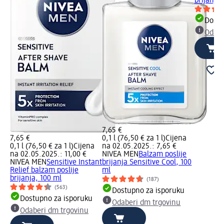
brijanja
Dostu
Odabe
7,65 €
7,65 €
0,1 l (76,50 € za 1 l)
Cijena
0,1 l (76,50 € za 1 l)
Cijena
na 02.05.2025.: 7,65 €
na 02.05.2025.: 11,00 €
NIVEA MEN
Balzam poslije
NIVEA MEN
Sensitive Instant
brijanja Sensitive Cool, 100
Relief balzam poslije
ml
brijanja, 100 ml
(187)
(563)
Dostupno za isporuku
Dostupno za isporuku
Odaberi dm trgovinu
Odaberi dm trgovinu