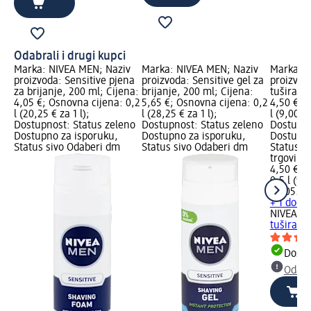
Odabrali i drugi kupci
Marka: NIVEA MEN; Naziv
Marka: NIVEA MEN; Naziv
Marka: N
proizvoda: Sensitive pjena
proizvoda: Sensitive gel za
proizvoda
za brijanje, 200 ml; Cijena:
brijanje, 200 ml; Cijena:
tuširanje
4,05 €; Osnovna cijena: 0,2
5,65 €; Osnovna cijena: 0,2
4,50 €; 
l (20,25 € za 1 l);
l (28,25 € za 1 l);
l (9,00 € 
Dostupnost: Status zeleno
Dostupnost: Status zeleno
Dostupno
Dostupno za isporuku,
Dostupno za isporuku,
Dostupno
Status sivo Odaberi dm
Status sivo Odaberi dm
Status s
trgovinu
4,50 €
0,5 l (9,0
02.05.20
+ 1 dodat
NIVEA M
tuširanj
Dostu
Odabe