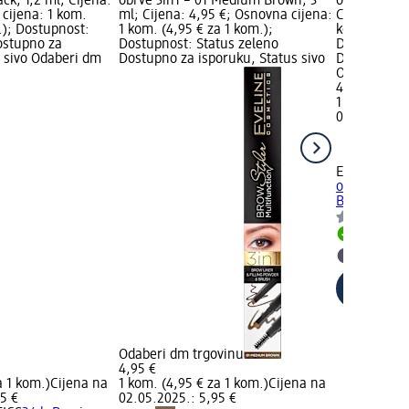
ack, 1,2 ml; Cijena:
obrve 3in1 – 01 Medium Brown, 3
obrve 3in1 
cijena: 1 kom.
ml; Cijena: 4,95 €; Osnovna cijena:
Cijena: 4,95
.); Dostupnost:
1 kom. (4,95 € za 1 kom.);
kom. (4,95 €
ostupno za
Dostupnost: Status zeleno
Dostupnost:
s sivo Odaberi dm
Dostupno za isporuku, Status sivo
Dostupno za
Odaberi dm 
4,95 €
1 kom. (4,95
02.05.2025.
EVELINE CO
olovka za ob
Brown, 3 ml
Dostupno
Odaberi 
Odaberi dm trgovinu
4,95 €
a 1 kom.)
Cijena na
1 kom. (4,95 € za 1 kom.)
Cijena na
5 €
02.05.2025.: 5,95 €