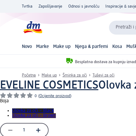
Tvrtka
Zapošljavanje
Odnosi s javnošću
Inspiracije & savje
Pretraži i
Novo
Marke
Make up
Njega & parfemi
Kosa
Mušk
Besplatna dostava za kupnju iznad
Početna
Make up
Šminka za oči
Tuševi za oči
EVELINE COSMETICS
Olovka 
0
(
Ocijenite proizvod
)
Boja
Olovka za oči – Black
Olovka za oči – Brown