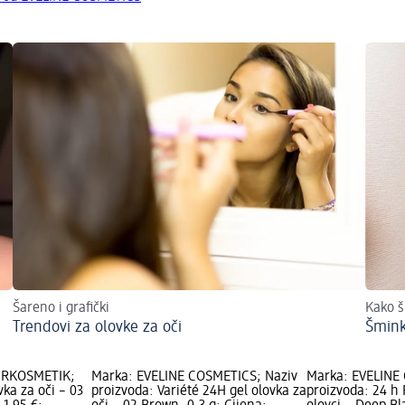
Šareno i grafički
Kako š
Trendovi za olovke za oči
Šmink
URKOSMETIK;
Marka: EVELINE COSMETICS; Naziv
Marka: EVELINE
vka za oči – 03
proizvoda: Variété 24H gel olovka za
proizvoda: 24 h 