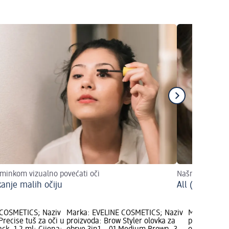
minkom vizualno povećati oči
Našminkajte sa
anje malih očiju
All (Cat)eyes
 COSMETICS; Naziv
Marka: EVELINE COSMETICS; Naziv
Marka: EVE
Precise tuš za oči u
proizvoda: Brow Styler olovka za
proizvoda: B