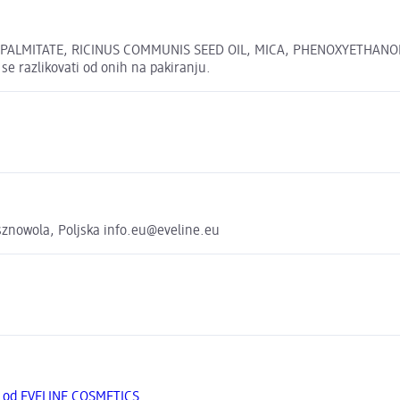
LMITATE, RICINUS COMMUNIS SEED OIL, MICA, PHENOXYETHANOL, SOR
se razlikovati od onih na pakiranju.
sznowola, Poljska info.eu@eveline.eu
a od EVELINE COSMETICS