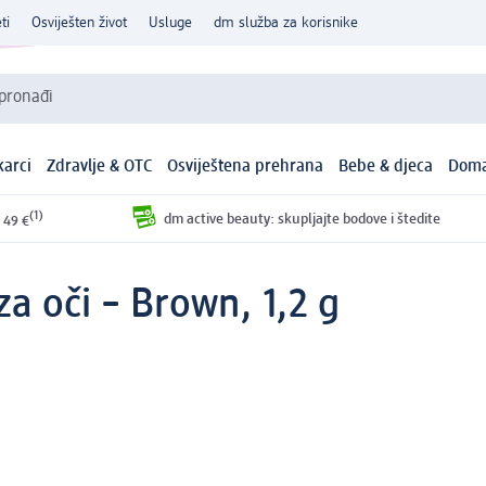
ti
Osviješten život
Usluge
dm služba za korisnike
 pronađi
arci
Zdravlje & OTC
Osviještena prehrana
Bebe & djeca
Doma
(1)
dm active beauty: skupljajte bodove i štedite
 49 €
za oči – Brown, 1,2 g