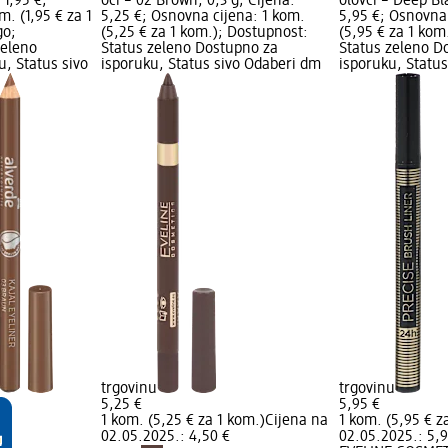
 1,95 €;
oči – 02 Brown, 0,3 g; Cijena:
olovci – Deep Bl
m. (1,95 € za 1
5,25 €; Osnovna cijena: 1 kom.
5,95 €; Osnovna 
go;
(5,25 € za 1 kom.); Dostupnost:
(5,95 € za 1 kom
zeleno
Status zeleno Dostupno za
Status zeleno D
, Status sivo
isporuku, Status sivo Odaberi dm
isporuku, Statu
trgovinu
trgovinu
5,25 €
5,95 €
1 kom. (5,25 € za 1 kom.)
Cijena na
1 kom. (5,95 € z
02.05.2025.: 4,50 €
02.05.2025.: 5,9