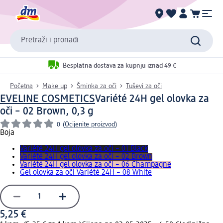
Pretraži i pronađi
Besplatna dostava za kupnju iznad 49 €
Početna
Make up
Šminka za oči
Tuševi za oči
EVELINE COSMETICS
Variété 24H gel olovka za
oči – 02 Brown, 0,3 g
0
(
Ocijenite proizvod
)
Boja
Variété 24H gel olovka za oči – 01 Black
Variété 24H gel olovka za oči – 02 Brown
Variété 24H gel olovka za oči – 06 Champagne
Gel olovka za oči Variété 24H – 08 White
5,25 €