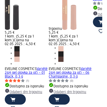
Dostu
Odabe
trgovinu
5,25 €
5,25 €
1 kom. (5,25 € za 1
1 kom. (5,25 € za 1
kom.)
Cijena na
kom.)
Cijena na
02.05.2025.: 4,50 €
02.05.2025.: 4,50 €
EVELINE COSMETICS
Variété
EVELINE COSMETICS
Variété
24H gel olovka za oči – 01
24H gel olovka za oči – 06
Black, 0,3 g
Champagne, 0,3 g
(1)
(0)
Dostupno za isporuku
Dostupno za isporuku
Odaberi dm trgovinu
Odaberi dm trgovinu