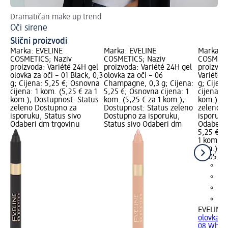
Dramatičan make up trend
Na
Oči sirene
Al
Slični proizvodi
Marka: EVELINE
Marka: EVELINE
Marka: E
COSMETICS; Naziv
COSMETICS; Naziv
COSMETI
proizvoda: Variété 24H gel
proizvoda: Variété 24H gel
proizvoda
olovka za oči – 01 Black, 0,3
olovka za oči – 06
Variété 
g; Cijena: 5,25 €; Osnovna
Champagne, 0,3 g; Cijena:
g; Cijen
cijena: 1 kom. (5,25 € za 1
5,25 €; Osnovna cijena: 1
cijena: 1
kom.); Dostupnost: Status
kom. (5,25 € za 1 kom.);
kom.); D
zeleno Dostupno za
Dostupnost: Status zeleno
zeleno D
isporuku, Status sivo
Dostupno za isporuku,
isporuku
Odaberi dm trgovinu
Status sivo Odaberi dm
Odaberi 
5,25 €
1 kom. (5
kom.)
Cij
02.05.20
EVELINE
olovka za
08 White