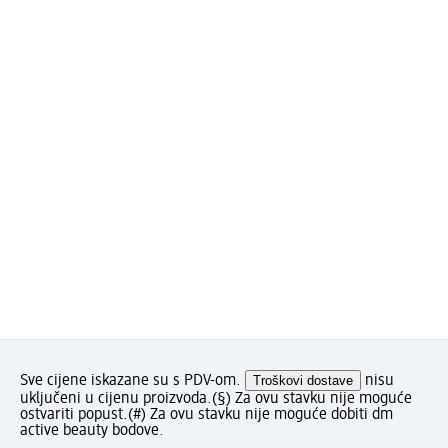
Sve cijene iskazane su s PDV-om.
Troškovi dostave
nisu
uključeni u cijenu proizvoda.
(§) Za ovu stavku nije moguće
ostvariti popust.
(#) Za ovu stavku nije moguće dobiti dm
active beauty bodove.