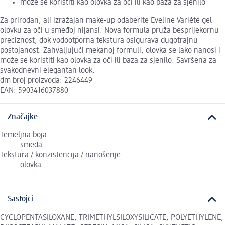
može se koristiti kao olovka za oči ili kao baza za sjenilo
Za prirodan, ali izražajan make-up odaberite Eveline Variété gel
olovku za oči u smeđoj nijansi. Nova formula pruža besprijekornu
preciznost, dok vodootporna tekstura osigurava dugotrajnu
postojanost. Zahvaljujući mekanoj formuli, olovka se lako nanosi i
može se koristiti kao olovka za oči ili baza za sjenilo. Savršena za
svakodnevni elegantan look.
dm broj proizvoda: 2246449
EAN: 5903416037880
Značajke
Temeljna boja:
smeđa
Tekstura / konzistencija / nanošenje:
olovka
Sastojci
CYCLOPENTASILOXANE, TRIMETHYLSILOXYSILICATE, POLYETHYLENE,