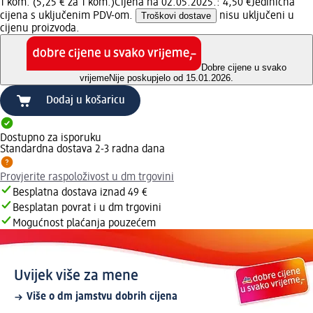
1 kom. (5,25 € za 1 kom.)
Cijena na 02.05.2025.: 4,50 €
Jedinična
cijena s uključenim PDV-om.
Troškovi dostave
nisu uključeni u
cijenu proizvoda.
Dobre cijene u svako
vrijeme
Nije poskupjelo od 15.01.2026.
Dodaj u košaricu
Dostupno za isporuku
Standardna dostava 2-3 radna dana
Provjerite raspoloživost u dm trgovini
Besplatna dostava iznad 49 €
Besplatan povrat i u dm trgovini
Mogućnost plaćanja pouzećem
Uvijek više za mene
Više o dm jamstvu dobrih cijena