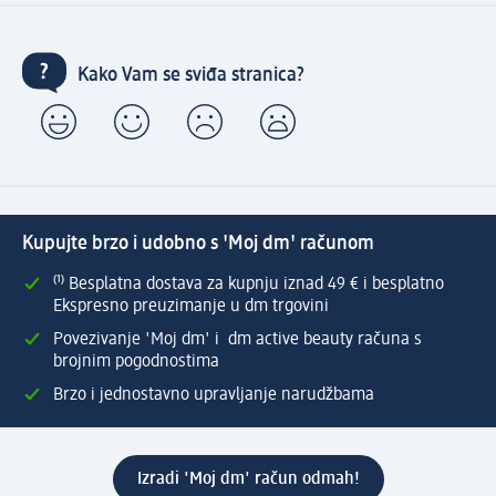
Kako Vam se sviđa stranica?
Kupujte brzo i udobno s 'Moj dm' računom
⁽¹⁾ Besplatna dostava za kupnju iznad 49 € i besplatno
Ekspresno preuzimanje u dm trgovini
Povezivanje 'Moj dm' i dm active beauty računa s
brojnim pogodnostima
Brzo i jednostavno upravljanje narudžbama
Izradi 'Moj dm' račun odmah!