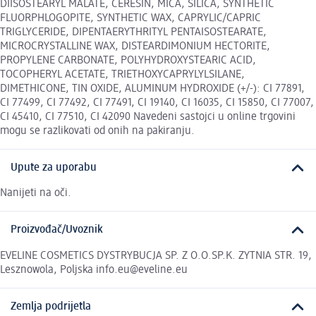
DIISOSTEARYL MALATE, CERESIN, MICA, SILICA, SYNTHETIC
FLUORPHLOGOPITE, SYNTHETIC WAX, CAPRYLIC/CAPRIC
TRIGLYCERIDE, DIPENTAERYTHRITYL PENTAISOSTEARATE,
MICROCRYSTALLINE WAX, DISTEARDIMONIUM HECTORITE,
PROPYLENE CARBONATE, POLYHYDROXYSTEARIC ACID,
TOCOPHERYL ACETATE, TRIETHOXYCAPRYLYLSILANE,
DIMETHICONE, TIN OXIDE, ALUMINUM HYDROXIDE (+/-): CI 77891,
CI 77499, CI 77492, CI 77491, CI 19140, CI 16035, CI 15850, CI 77007,
CI 45410, CI 77510, CI 42090 Navedeni sastojci u online trgovini
mogu se razlikovati od onih na pakiranju.
Upute za uporabu
Nanijeti na oči.
Proizvođač/Uvoznik
EVELINE COSMETICS DYSTRYBUCJA SP. Z O.O.SP.K. ZYTNIA STR. 19,
Lesznowola, Poljska info.eu@eveline.eu
Zemlja podrijetla