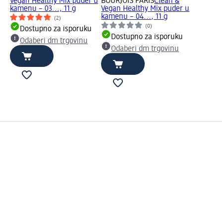
Vegan Healthy Mix puder u
BOURJOIS PARIS
Clean &
kamenu – 03..., 11 g
Vegan Healthy Mix puder u
kamenu – 04..., 11 g
(2)
(0)
Dostupno za isporuku
Dostupno za isporuku
Odaberi dm trgovinu
Odaberi dm trgovinu