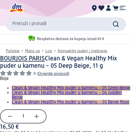
Pretraži i pronađi
Besplatna dostava za kupnju iznad 49 €
Početna
Make up
Lice
Kompaktni puderi i matiranje
BOURJOIS PARIS
Clean & Vegan Healthy Mix
puder u kamenu – 05 Deep Beige, 11 g
0
(
Ocijenite proizvod
)
Boja
Clean & Vegan Healthy Mix puder u kamenu – 05 Deep Beige
Clean & Vegan Healthy Mix puder u kamenu – 04 Golden
Beige
Clean & Vegan Healthy Mix puder u kamenu – 03 Beige Rose
16,50 €