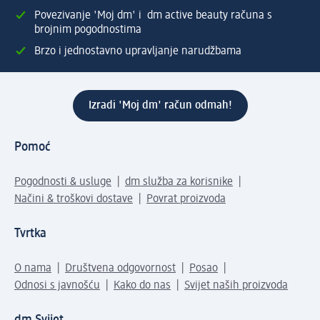
Povezivanje 'Moj dm' i dm active beauty računa s
brojnim pogodnostima
Brzo i jednostavno upravljanje narudžbama
Izradi 'Moj dm' račun odmah!
Pomoć
Pogodnosti & usluge
dm služba za korisnike
Načini & troškovi dostave
Povrat proizvoda
Tvrtka
O nama
Društvena odgovornost
Posao
Odnosi s javnošću
Kako do nas
Svijet naših proizvoda