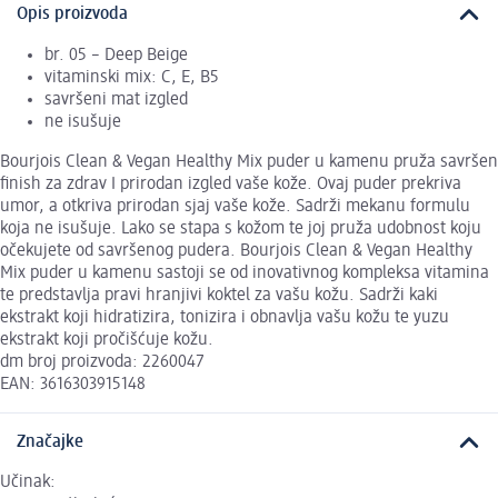
Opis proizvoda
br. 05 – Deep Beige
vitaminski mix: C, E, B5
savršeni mat izgled
ne isušuje
Bourjois Clean & Vegan Healthy Mix puder u kamenu pruža savršen
finish za zdrav I prirodan izgled vaše kože. Ovaj puder prekriva
umor, a otkriva prirodan sjaj vaše kože. Sadrži mekanu formulu
koja ne isušuje. Lako se stapa s kožom te joj pruža udobnost koju
očekujete od savršenog pudera. Bourjois Clean & Vegan Healthy
Mix puder u kamenu sastoji se od inovativnog kompleksa vitamina
te predstavlja pravi hranjivi koktel za vašu kožu. Sadrži kaki
ekstrakt koji hidratizira, tonizira i obnavlja vašu kožu te yuzu
ekstrakt koji pročišćuje kožu.
dm broj proizvoda: 2260047
EAN: 3616303915148
Značajke
Učinak: