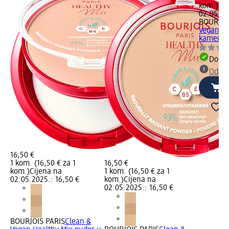
kom.)
Cij
02.05.20
BOURJOI
Vegan He
kamenu –
Dostu
Odabe
16,50 €
1 kom. (16,50 € za 1
16,50 €
kom.)
Cijena na
1 kom. (16,50 € za 1
02.05.2025.: 16,50 €
kom.)
Cijena na
02.05.2025.: 16,50 €
BOURJOIS PARIS
Clean &