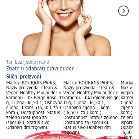
Ten bez ijedne mane
Na
Znate li odabrati pravi puder
Ma
Slični proizvodi
Marka: BOURJOIS PARIS;
Marka: BOURJOIS PARIS;
Marka: B
Naziv proizvoda: Clean &
Naziv proizvoda: Clean &
Naziv pr
Vegan Healthy Mix puder u
Vegan Healthy Mix puder u
Vegan He
kamenu – 03 Beige Rose, 11
kamenu – 04 Golden Beige,
kamenu –
g; Cijena: 16,50 €; Osnovna
11 g; Cijena: 16,50 €;
Cijena: 
cijena: 1 kom. (16,50 € za 1
Osnovna cijena: 1 kom.
cijena: 1
kom.); Dostupnost: Status
(16,50 € za 1 kom.);
kom.); D
zeleno Dostupno za
Dostupnost: Status zeleno
zeleno D
isporuku, Status sivo
Dostupno za isporuku,
isporuku
Odaberi dm trgovinu
Status sivo Odaberi dm
Odaberi 
trgovinu
16,50 €
1 kom. (1