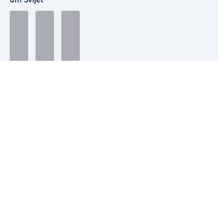
dm Svijet
Načini plaćanja