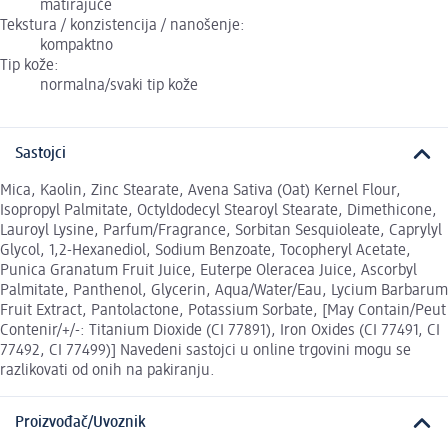
matirajuće
Tekstura / konzistencija / nanošenje:
kompaktno
Tip kože:
normalna/svaki tip kože
Sastojci
Mica, Kaolin, Zinc Stearate, Avena Sativa (Oat) Kernel Flour,
Isopropyl Palmitate, Octyldodecyl Stearoyl Stearate, Dimethicone,
Lauroyl Lysine, Parfum/Fragrance, Sorbitan Sesquioleate, Caprylyl
Glycol, 1,2-Hexanediol, Sodium Benzoate, Tocopheryl Acetate,
Punica Granatum Fruit Juice, Euterpe Oleracea Juice, Ascorbyl
Palmitate, Panthenol, Glycerin, Aqua/Water/Eau, Lycium Barbarum
Fruit Extract, Pantolactone, Potassium Sorbate, [May Contain/Peut
Contenir/+/-: Titanium Dioxide (CI 77891), Iron Oxides (CI 77491, CI
77492, CI 77499)] Navedeni sastojci u online trgovini mogu se
razlikovati od onih na pakiranju.
Proizvođač/Uvoznik