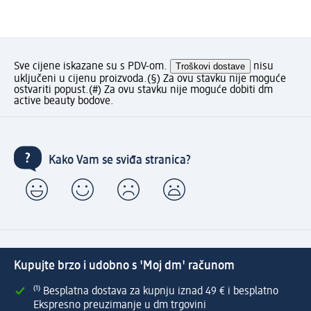
Sve cijene iskazane su s PDV-om.
Troškovi dostave
nisu
uključeni u cijenu proizvoda.
(§) Za ovu stavku nije moguće
ostvariti popust.
(#) Za ovu stavku nije moguće dobiti dm
active beauty bodove.
Kako Vam se sviđa stranica?
Kupujte brzo i udobno s 'Moj dm' računom
⁽¹⁾ Besplatna dostava za kupnju iznad 49 € i besplatno
Ekspresno preuzimanje u dm trgovini