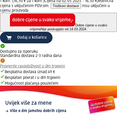
1 kom. (16,50 € za 1 kom.)
Cijena na 02.05.2025.: 16,50 €
Jedinična
cijena s uključenim PDV-om.
Troškovi dostave
nisu uključeni u
cijenu proizvoda.
Dobre cijene u svako
vrijeme
Nije poskupjelo od 14.03.2024.
Dodaj u košaricu
Dostupno za isporuku
Standardna dostava 2-3 radna dana
Provjerite raspoloživost u dm trgovini
Besplatna dostava iznad 49 €
Besplatan povrat i u dm trgovini
Mogućnost plaćanja pouzećem
Uvijek više za mene
Više o dm jamstvu dobrih cijena