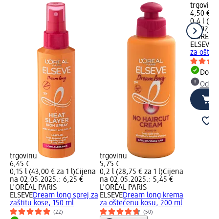
trgovinu
4,50 €
0,4 l (11,
na 02.05
L'ORÉAL 
ELSEVE
D
za ošteć
Dostu
Odabe
trgovinu
trgovinu
6,45 €
5,75 €
0,15 l (43,00 € za 1 l)
Cijena
0,2 l (28,75 € za 1 l)
Cijena
na 02.05.2025.: 6,25 €
na 02.05.2025.: 5,45 €
L'ORÉAL PARiS
L'ORÉAL PARiS
ELSEVE
Dream long sprej za
ELSEVE
Dream long krema
zaštitu kose, 150 ml
za oštećenu kosu, 200 ml
(22)
(50)