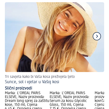
Tri savjeta kako bi Vaša kosa preživjela ljeto
3 p
Sunce, sol i vjetar u Vašoj kosi
Nj
Slični proizvodi
Marka: L'ORÉAL PARiS
Marka: L'ORÉAL PARiS
Marka: L
ELSEVE; Naziv proizvoda:
ELSEVE; Naziv proizvoda:
proizvod
Dream long sprej za zaštitu
Serum za kosu Glycolic
kovrčavu
kose, 150 ml; Cijena:
Gloss, 150 ml; Cijena:
Cijena: 
6,45 €; Osnovna cijena:
7,15 €; Osnovna cijena:
cijena: 0