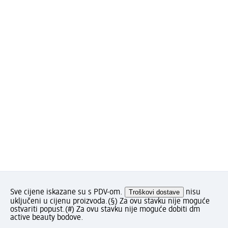
Sve cijene iskazane su s PDV-om.
Troškovi dostave
nisu
uključeni u cijenu proizvoda.
(§) Za ovu stavku nije moguće
ostvariti popust.
(#) Za ovu stavku nije moguće dobiti dm
active beauty bodove.