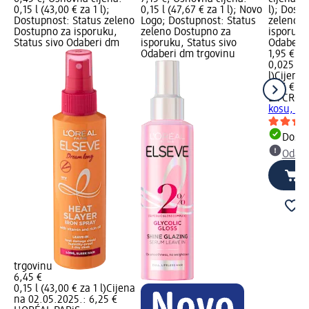
0,15 l (43,00 € za 1 l);
0,15 l (47,67 € za 1 l); Novo
l); Dost
Dostupnost: Status zeleno
Logo; Dostupnost: Status
zeleno D
Dostupno za isporuku,
zeleno Dostupno za
isporuku
Status sivo Odaberi dm
isporuku, Status sivo
Odaberi 
Odaberi dm trgovinu
1,95 €
0,025 l (
l)
Cijena 
1,95 €
LA CROA
kosu, 25
Dostu
Odabe
trgovinu
6,45 €
0,15 l (43,00 € za 1 l)
Cijena
na 02.05.2025.: 6,25 €