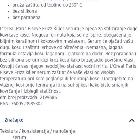
pruža zaštitu od topline do 230° C
bez silikona
bez parabena
L'Oreal Paris Elseve Frizz Killer serum je njega za stiliziranje duge
kovrčave kose. Njegova formula koja se ne ispire, obogaćena je
biljnim keratinom i kokosovim maslacem. Serum će ojačati vašu
dugu kosu i zaštititi vrhove od oštećenja. Nemasna, lagana
formula ostavlja kosu laganom i glatkom na dodir. Bez parabena i
bez silikona serum klizi kroz kosu kako bi zagladio površinu vlasi.
Osvojit će vas njegov neodoljivo slatkast voćni miris. L'Oreal Paris
Elseve Frizz killer serum zaštitit će vaše vlasi od visokih
temperatura prilikom peglanja ili feniranja kose. Upotrijebite na
vlažnoj kosi prije feniranja ili na suhoj kosi kako biste smanjili
kovrčanje i izbjegli statičnost.
dm broj proizvoda: 2199686
EAN: 3600523985302
Značajke
Tekstura / konzistencija / nanošenje:
serum