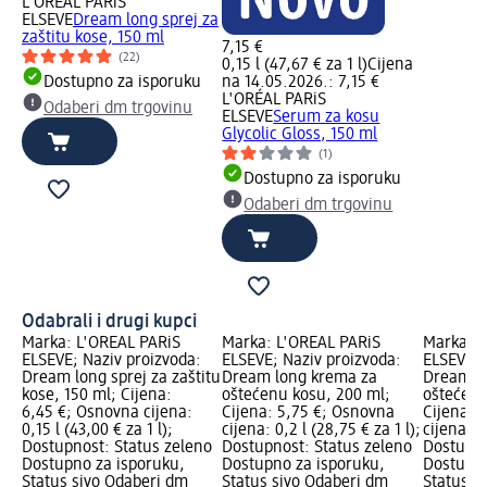
L'ORÉAL PARiS
ELSEVE
Dream long sprej za
zaštitu kose, 150 ml
7,15 €
(22)
0,15 l (47,67 € za 1 l)
Cijena
Dostupno za isporuku
na 14.05.2026.: 7,15 €
L'ORÉAL PARiS
Odaberi dm trgovinu
ELSEVE
Serum za kosu
Glycolic Gloss, 150 ml
(1)
Dostupno za isporuku
Odaberi dm trgovinu
Odabrali i drugi kupci
Marka: L'ORÉAL PARiS
Marka: L'ORÉAL PARiS
Marka: L
ELSEVE; Naziv proizvoda:
ELSEVE; Naziv proizvoda:
ELSEVE; 
Dream long sprej za zaštitu
Dream long krema za
Dream l
kose, 150 ml; Cijena:
oštećenu kosu, 200 ml;
oštećenu
6,45 €; Osnovna cijena:
Cijena: 5,75 €; Osnovna
Cijena: 
0,15 l (43,00 € za 1 l);
cijena: 0,2 l (28,75 € za 1 l);
cijena: 0,
Dostupnost: Status zeleno
Dostupnost: Status zeleno
Dostupno
Dostupno za isporuku,
Dostupno za isporuku,
Dostupno
Status sivo Odaberi dm
Status sivo Odaberi dm
Status s