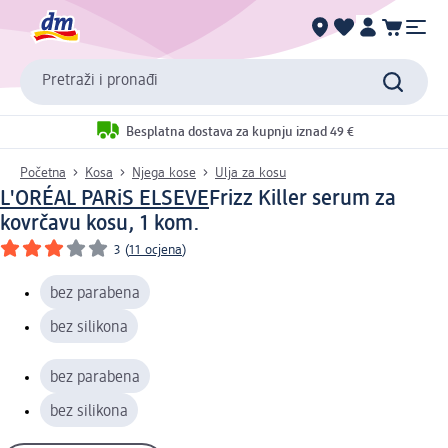
Pretraži i pronađi
Besplatna dostava za kupnju iznad 49 €
Početna
Kosa
Njega kose
Ulja za kosu
L'ORÉAL PARiS ELSEVE
Frizz Killer serum za
kovrčavu kosu, 1 kom.
3
(
11 ocjena
)
bez parabena
bez silikona
bez parabena
bez silikona