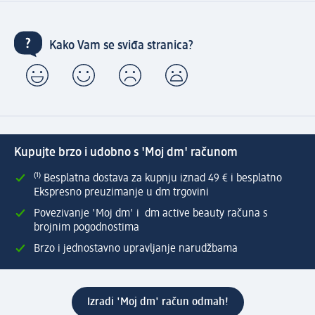
Kako Vam se sviđa stranica?
Kupujte brzo i udobno s 'Moj dm' računom
⁽¹⁾ Besplatna dostava za kupnju iznad 49 € i besplatno
Ekspresno preuzimanje u dm trgovini
Povezivanje 'Moj dm' i dm active beauty računa s
brojnim pogodnostima
Brzo i jednostavno upravljanje narudžbama
Izradi 'Moj dm' račun odmah!