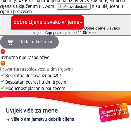
1 kom. (9,45 € za 1 kom.)
Cijena na 02.05.2025.: 18,90 €
Jedinična
cijena s uključenim PDV-om.
Troškovi dostave
nisu uključeni u
cijenu proizvoda.
Dobre cijene u svako
vrijeme
Nije poskupjelo od 11.05.2023.
Dodaj u košaricu
Trenutno nije raspoloživo
Provjerite raspoloživost u dm trgovini
Besplatna dostava iznad 49 €
Besplatan povrat i u dm trgovini
Mogućnost plaćanja pouzećem
Uvijek više za mene
Više o dm jamstvu dobrih cijena