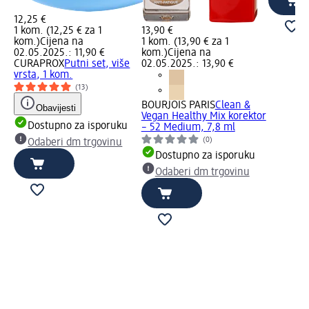
12,25 €
1 kom. (12,25 € za 1
13,90 €
kom.)
Cijena na
1 kom. (13,90 € za 1
02.05.2025.: 11,90 €
kom.)
Cijena na
CURAPROX
Putni set, više
02.05.2025.: 13,90 €
vrsta, 1 kom.
(13)
BOURJOIS PARIS
Clean &
Obavijesti
Vegan Healthy Mix korektor
Dostupno za isporuku
– 52 Medium, 7,8 ml
(0)
Odaberi dm trgovinu
,
Dostupno za isporuku
Odaberi dm trgovinu
u