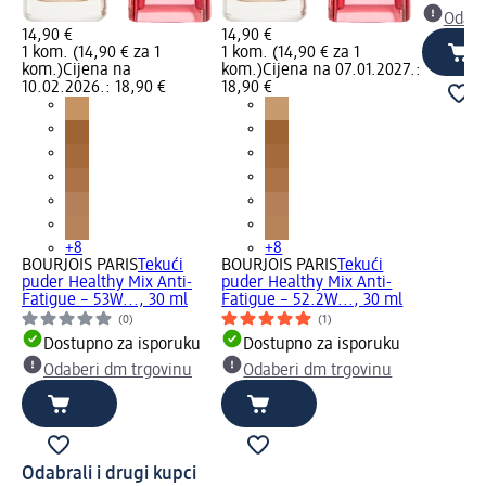
Odabe
14,90 €
14,90 €
1 kom. (14,90 € za 1
1 kom. (14,90 € za 1
kom.)
Cijena na
kom.)
Cijena na 07.01.2027.:
10.02.2026.: 18,90 €
18,90 €
+8
+8
BOURJOIS PARIS
Tekući
BOURJOIS PARIS
Tekući
puder Healthy Mix Anti-
puder Healthy Mix Anti-
Fatigue – 53W..., 30 ml
Fatigue – 52.2W..., 30 ml
(0)
(1)
Dostupno za isporuku
Dostupno za isporuku
Odaberi dm trgovinu
Odaberi dm trgovinu
Odabrali i drugi kupci