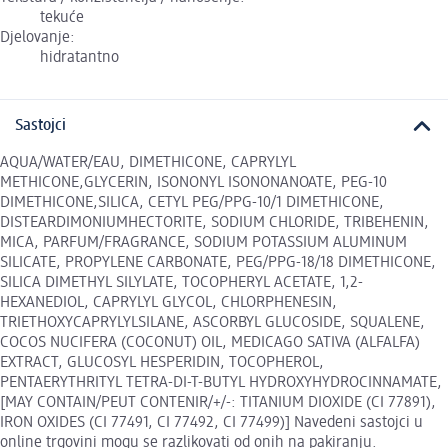
tekuće
Djelovanje:
hidratantno
Sastojci
AQUA/WATER/EAU, DIMETHICONE, CAPRYLYL
METHICONE,GLYCERIN, ISONONYL ISONONANOATE, PEG-10
DIMETHICONE,SILICA, CETYL PEG/PPG-10/1 DIMETHICONE,
DISTEARDIMONIUMHECTORITE, SODIUM CHLORIDE, TRIBEHENIN,
MICA, PARFUM/FRAGRANCE, SODIUM POTASSIUM ALUMINUM
SILICATE, PROPYLENE CARBONATE, PEG/PPG-18/18 DIMETHICONE,
SILICA DIMETHYL SILYLATE, TOCOPHERYL ACETATE, 1,2-
HEXANEDIOL, CAPRYLYL GLYCOL, CHLORPHENESIN,
TRIETHOXYCAPRYLYLSILANE, ASCORBYL GLUCOSIDE, SQUALENE,
COCOS NUCIFERA (COCONUT) OIL, MEDICAGO SATIVA (ALFALFA)
EXTRACT, GLUCOSYL HESPERIDIN, TOCOPHEROL,
PENTAERYTHRITYL TETRA-DI-T-BUTYL HYDROXYHYDROCINNAMATE,
[MAY CONTAIN/PEUT CONTENIR/+/-: TITANIUM DIOXIDE (CI 77891),
IRON OXIDES (CI 77491, CI 77492, CI 77499)] Navedeni sastojci u
online trgovini mogu se razlikovati od onih na pakiranju.