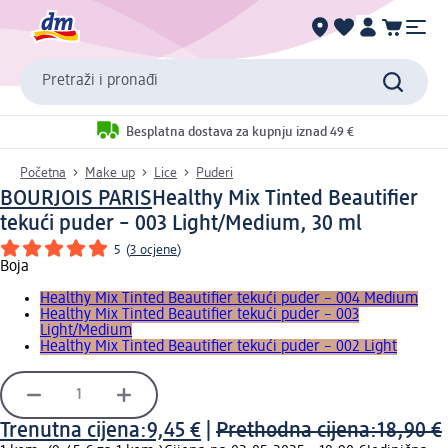
Pretraži i pronađi
Besplatna dostava za kupnju iznad 49 €
Početna
Make up
Lice
Puderi
BOURJOIS PARIS
Healthy Mix Tinted Beautifier
tekući puder – 003 Light/Medium, 30 ml
5
(
3 ocjene
)
Boja
Healthy Mix Tinted Beautifier tekući puder – 004 Medium
Healthy Mix Tinted Beautifier tekući puder – 003
Light/Medium
Healthy Mix Tinted Beautifier tekući puder – 002 Light
Trenutna cijena:
9,45 €
|
Prethodna cijena:
18,90 €