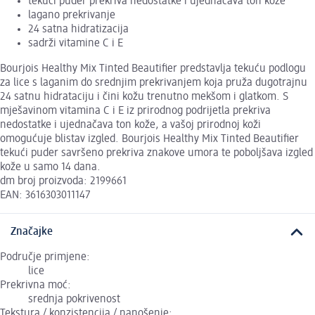
tekući puder prekriva nedostatke i ujednačava ton kože
lagano prekrivanje
24 satna hidratizacija
sadrži vitamine C i E
Bourjois Healthy Mix Tinted Beautifier predstavlja tekuću podlogu
za lice s laganim do srednjim prekrivanjem koja pruža dugotrajnu
24 satnu hidrataciju i čini kožu trenutno mekšom i glatkom. S
mješavinom vitamina C i E iz prirodnog podrijetla prekriva
nedostatke i ujednačava ton kože, a vašoj prirodnoj koži
omogućuje blistav izgled. Bourjois Healthy Mix Tinted Beautifier
tekući puder savršeno prekriva znakove umora te poboljšava izgled
kože u samo 14 dana.
dm broj proizvoda: 2199661
EAN: 3616303011147
Značajke
Područje primjene:
lice
Prekrivna moć:
srednja pokrivenost
Tekstura / konzistencija / nanošenje: