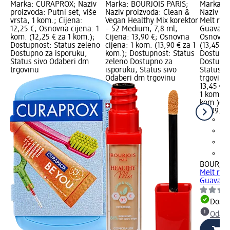
Marka: CURAPROX; Naziv
Marka: BOURJOIS PARIS;
Marka: B
ma
proizvoda: Putni set, više
Naziv proizvoda: Clean &
Naziv pr
,
vrsta, 1 kom.; Cijena:
Vegan Healthy Mix korektor
Melt rum
12,25 €; Osnovna cijena: 1
– 52 Medium, 7,8 ml;
Guava, 5 
kom. (12,25 € za 1 kom.);
Cijena: 13,90 €; Osnovna
Osnovna 
Dostupnost: Status zeleno
cijena: 1 kom. (13,90 € za 1
(13,45 € 
no
Dostupno za isporuku,
kom.); Dostupnost: Status
Dostupno
Status sivo Odaberi dm
zeleno Dostupno za
Dostupno
trgovinu
isporuku, Status sivo
Status s
Odaberi dm trgovinu
trgovinu
13,45 €
1 kom. (1
kom.)
Ci
06.09.20
BOURJOI
Melt rum
Guava, 5
Dostu
Odabe