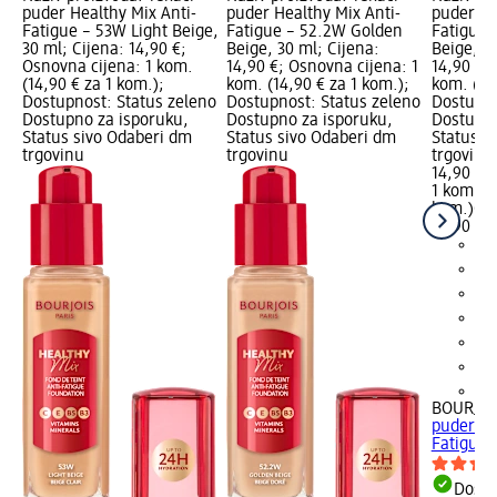
puder Healthy Mix Anti-
puder Healthy Mix Anti-
puder He
Fatigue – 53W Light Beige,
Fatigue – 52.2W Golden
Fatigue 
30 ml; Cijena: 14,90 €;
Beige, 30 ml; Cijena:
Beige, 30
Osnovna cijena: 1 kom.
14,90 €; Osnovna cijena: 1
14,90 €;
(14,90 € za 1 kom.);
kom. (14,90 € za 1 kom.);
kom. (14
Dostupnost: Status zeleno
Dostupnost: Status zeleno
Dostupno
Dostupno za isporuku,
Dostupno za isporuku,
Dostupno
Status sivo Odaberi dm
Status sivo Odaberi dm
Status s
trgovinu
trgovinu
trgovinu
14,90 €
1 kom. (1
kom.)
Cij
18,90 €
+8
BOURJOI
puder He
Fatigue –
Dostu