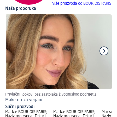
Više proizvoda od BOURJOIS PARIS
Naša preporuka
Privlačni lookovi bez sastojaka životinjskog podrijetla
Te
Make up za vegane
Zn
Slični proizvodi
Marka: BOURJOIS PARIS;
Marka: BOURJOIS PARIS;
Marka: B
Naziv proizvoda: Tekući
Naziv proizvoda: Tekući
Naziv pr