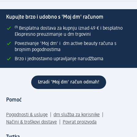
Kupujte brzo i udobno s 'Moj dm' računom
⁽¹⁾ Besplatna dostava za kupnju iznad 49 € i besplatno
Ekspresno preuzimanje u dm trgovini
Povezivanje 'Moj dm' i dm active beauty računa s
brojnim pogodnostima
Brzo i jednostavno upravljanje narudžbama
Izradi 'Moj dm' račun odmah!
Pomoć
Pogodnosti & usluge
dm služba za korisnike
Načini & troškovi dostave
Povrat proizvoda