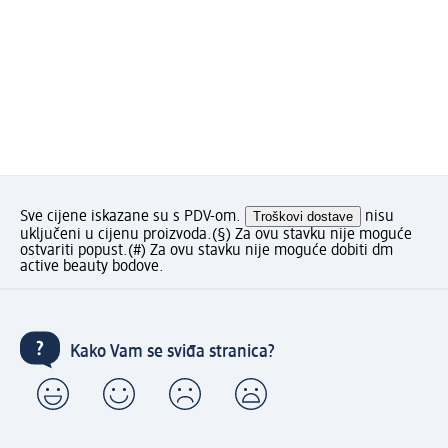
Sve cijene iskazane su s PDV-om.
Troškovi dostave
nisu
uključeni u cijenu proizvoda.
(§) Za ovu stavku nije moguće
ostvariti popust.
(#) Za ovu stavku nije moguće dobiti dm
active beauty bodove.
Kako Vam se sviđa stranica?