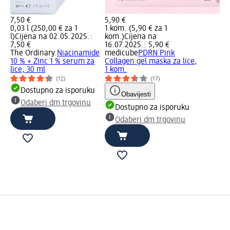
7,50 €
5,90 €
0,03 l (250,00 € za 1
1 kom. (5,90 € za 1
l)
Cijena na 02.05.2025.:
kom.)
Cijena na
7,50 €
16.07.2025.: 5,90 €
The Ordinary.
Niacinamide
medicube
PDRN Pink
10 % + Zinc 1 % serum za
Collagen gel maska za lice,
lice, 30 ml
1 kom.
(12)
(17)
Dostupno za isporuku
Obavijesti
Odaberi dm trgovinu
Dostupno za isporuku
Odaberi dm trgovinu