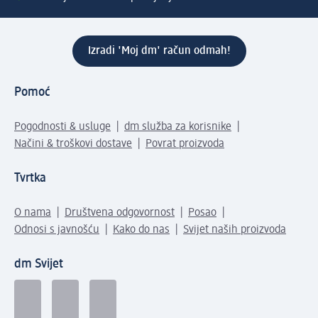
Izradi 'Moj dm' račun odmah!
Pomoć
Pogodnosti & usluge
dm služba za korisnike
Načini & troškovi dostave
Povrat proizvoda
Tvrtka
O nama
Društvena odgovornost
Posao
Odnosi s javnošću
Kako do nas
Svijet naših proizvoda
dm Svijet