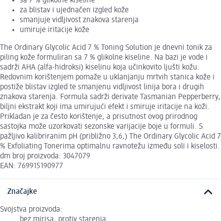
sa 7 % glikolne kiseline
za blistav i ujednačen izgled kože
smanjuje vidljivost znakova starenja
umiruje iritacije kože
The Ordinary Glycolic Acid 7 % Toning Solution je dnevni tonik za
piling kože formuliran sa 7 % glikolne kiseline. Na bazi je vode i
sadrži AHA (alfa-hidroksi) kiselinu koja učinkovito ljušti kožu.
Redovnim korištenjem pomaže u uklanjanju mrtvih stanica kože i
postiže blistav izgled te smanjenu vidljivost linija bora i drugih
znakova starenja. Formula sadrži derivate Tasmanian Pepperberry,
biljni ekstrakt koji ima umirujući efekt i smiruje iritacije na koži.
Prikladan je za često korištenje, a prisutnost ovog prirodnog
sastojka može uzorkovati sezonske varijacije boje u formuli. S
pažljivo kalibriranim pH (približno 3,6,) The Ordinary Glycolic Acid 7
% Exfoliating Tonerima optimalnu ravnotežu između soli i kiselosti.
dm broj proizvoda: 3047079
EAN: 769915190977
Značajke
Svojstva proizvoda:
bez mirisa, protiv starenja