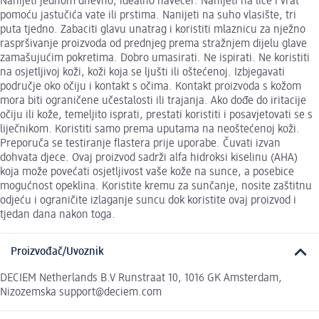
Nanijeti jednom dnevno, idealno navečer. Nanijeti na lice i vrat
pomoću jastučića vate ili prstima. Nanijeti na suho vlasište, tri
puta tjedno. Zabaciti glavu unatrag i koristiti mlaznicu za nježno
raspršivanje proizvoda od prednjeg prema stražnjem dijelu glave
zamašujućim pokretima. Dobro umasirati. Ne ispirati. Ne koristiti
na osjetljivoj koži, koži koja se ljušti ili oštećenoj. Izbjegavati
područje oko očiju i kontakt s očima. Kontakt proizvoda s kožom
mora biti ograničene učestalosti ili trajanja. Ako dođe do iritacije
očiju ili kože, temeljito isprati, prestati koristiti i posavjetovati se s
liječnikom. Koristiti samo prema uputama na neoštećenoj koži.
Preporuča se testiranje flastera prije uporabe. Čuvati izvan
dohvata djece. Ovaj proizvod sadrži alfa hidroksi kiselinu (AHA)
koja može povećati osjetljivost vaše kože na sunce, a posebice
mogućnost opeklina. Koristite kremu za sunčanje, nosite zaštitnu
odjeću i ograničite izlaganje suncu dok koristite ovaj proizvod i
tjedan dana nakon toga.
Proizvođač/Uvoznik
DECIEM Netherlands B.V Runstraat 10, 1016 GK Amsterdam,
Nizozemska support@deciem.com