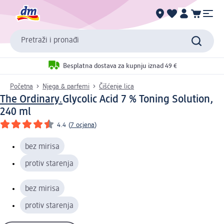
Pretraži i pronađi
Besplatna dostava za kupnju iznad 49 €
Početna
Njega & parfemi
Čišćenje lica
The Ordinary.
Glycolic Acid 7 % Toning Solution,
240 ml
4.4
(
7 ocjena
)
bez mirisa
protiv starenja
bez mirisa
protiv starenja