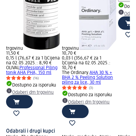
Dostu
Odabe
trgovinu
trgovinu
11,50 €
10,70 €
0,15 l (76,67 € za 1 l)
Cijena
0,03 l (356,67 € za 1
na 02.05.2025.: 8,90 €
l)
Cijena na 02.05.2025.:
OLIVAL
Professional Piling
10,70 €
tonik AHA PHA, 150 ml
The Ordinary.
AHA 30 % +
BHA 2 % Peeling Solution
(16)
piling za lice, 30 ml
Dostupno za isporuku
(3)
Odaberi dm trgovinu
Dostupno za isporuku
Odaberi dm trgovinu
Odabrali i drugi kupci