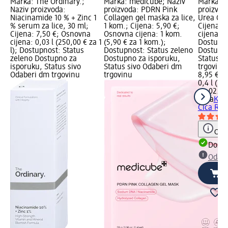
Marka: The Ordinary.;
Marka: medicube; Naziv
Marka: M
Naziv proizvoda:
proizvoda: PDRN Pink
proizvod
Niacinamide 10 % + Zinc 1
Collagen gel maska za lice,
Urea Cic
% serum za lice, 30 ml;
1 kom.; Cijena: 5,90 €;
Cijena: 
Cijena: 7,50 €; Osnovna
Osnovna cijena: 1 kom.
cijena: 0,
cijena: 0,03 l (250,00 € za 1
(5,90 € za 1 kom.);
Dostupno
l); Dostupnost: Status
Dostupnost: Status zeleno
Dostupno
zeleno Dostupno za
Dostupno za isporuku,
Status s
isporuku, Status sivo
Status sivo Odaberi dm
trgovinu
Odaberi dm trgovinu
trgovinu
8,95 €
0,4 l (22,
na 02.05
Mixa
Krem
Cica Rep
Obav
Dostu
Odabe