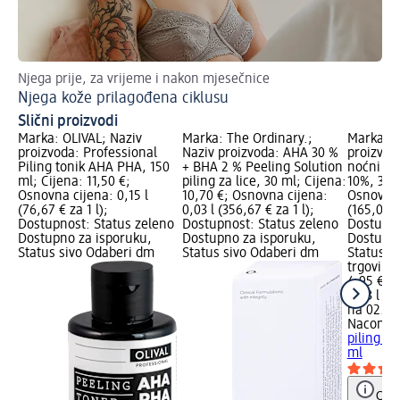
Njega prije, za vrijeme i nakon mjesečnice
K-
Njega kože prilagođena ciklusu
Ko
Slični proizvodi
Marka: OLIVAL; Naziv
Marka: The Ordinary.;
Marka: N
proizvoda: Professional
Naziv proizvoda: AHA 30 %
proizvod
Piling tonik AHA PHA, 150
+ BHA 2 % Peeling Solution
noćni pil
ml; Cijena: 11,50 €;
piling za lice, 30 ml; Cijena:
10%, 30 m
Osnovna cijena: 0,15 l
10,70 €; Osnovna cijena:
Osnovna 
(76,67 € za 1 l);
0,03 l (356,67 € za 1 l);
(165,00 €
Dostupnost: Status zeleno
Dostupnost: Status zeleno
Dostupno
Dostupno za isporuku,
Dostupno za isporuku,
Dostupno
Status sivo Odaberi dm
Status sivo Odaberi dm
Status s
trgovinu
4,95 €
0,03 l (16
na 02.05
Nacomi
a
piling Gl
ml
Obav