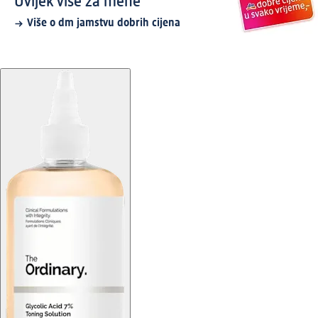
Uvijek više za mene
Više o dm jamstvu dobrih cijena