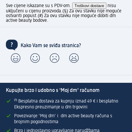
Sve cijene iskazane su s PDV-om.
Troškovi dostave
nisu
uključeni u cijenu proizvoda.
(§) Za ovu stavku nije moguće
ostvariti popust.
(#) Za ovu stavku nije moguće dobiti dm
active beauty bodove.
Kako Vam se sviđa stranica?
Kupujte brzo i udobno s 'Moj dm' računom
⁽¹⁾ Besplatna dostava za kupnju iznad 49 € i besplatno
Ekspresno preuzimanje u dm trgovini
Povezivanje 'Moj dm' i dm active beauty računa s
brojnim pogodnostima
Brzo i jednostavno upravljanje narudžbama