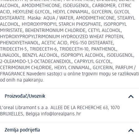
ALCOHOL, AMODIMETHICONE, ISOEUGENOL, CARBOMER, CITRIC
ACID, HEXYLENE GLYCOL, HEXYL CINNAMAL, GLYCERIN, GLYCOL
DISTEARATE. Maska: AQUA / WATER, AMODIMETHICONE, STEARYL
ALCOHOL, HYDROXYPROPYL STARCH PHOSPHATE, ISOPROPYL
MYRISTATE, BEHENTRIMONIUM CHLORIDE, CETYL ALCOHOL,
HYDROXYPROPYLTRIMONIUM HYDROLYZED WHEAT PROTEIN,
PHENOXYETHANOL, ACETIC ACID, PEG-150 DISTEARATE,
TRIDECETH-5, TRIDECETH-6, TRIDECETH-10, PANTHENOL,
LINALOOL, BENZYL ALCOHOL, ISOPROPYL ALCOHOL, ISOEUGENOL,
2-OLEAMIDO-1,3-OCTADECANEDIOL, CAPRYLYL GLYCOL,
CETRIMONIUM CHLORIDE, HEXYL CINNAMAL, GLYCERIN, PARFUM /
FRAGRANCE Navedeni sastojci u online trgovini mogu se razlikovati
od onih na pakiranju.
Proizvođač/Uvoznik
L'oreal Libramont s.a.a. ALLEE DE LA RECHERCHE 63, 1070
BRUXELLES, Belgija info@lorealparis.hr
Zemlja podrijetla