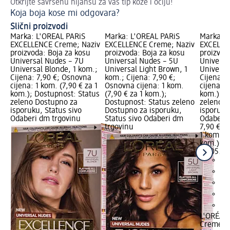
Otkrijte savršenu nijansu za vaš tip kože i očiju!
Št
Koja boja kose mi odgovara?
Pr
Slični proizvodi
Marka: L'ORÉAL PARiS
Marka: L'ORÉAL PARiS
Marka: L
EXCELLENCE Creme; Naziv
EXCELLENCE Creme; Naziv
EXCELLE
proizvoda: Boja za kosu
proizvoda: Boja za kosu
proizvod
Universal Nudes – 7U
Universal Nudes – 5U
Universa
Universal Blonde, 1 kom.;
Universal Light Brown, 1
Universa
Cijena: 7,90 €; Osnovna
kom.; Cijena: 7,90 €;
Cijena: 
cijena: 1 kom. (7,90 € za 1
Osnovna cijena: 1 kom.
cijena: 1
kom.); Dostupnost: Status
(7,90 € za 1 kom.);
kom.); D
zeleno Dostupno za
Dostupnost: Status zeleno
zeleno D
isporuku, Status sivo
Dostupno za isporuku,
isporuku
Odaberi dm trgovinu
Status sivo Odaberi dm
Odaberi 
trgovinu
7,90 €
1 kom. (7
kom.)
Cij
02.05.20
L'ORÉAL
Creme
Bo