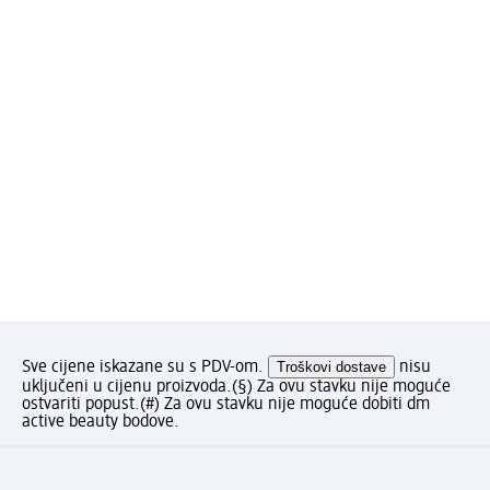
Sve cijene iskazane su s PDV-om.
Troškovi dostave
nisu
uključeni u cijenu proizvoda.
(§) Za ovu stavku nije moguće
ostvariti popust.
(#) Za ovu stavku nije moguće dobiti dm
active beauty bodove.