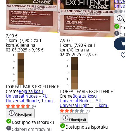
Universa
Universa
Obav
Dostu
Odabe
7,90 €
1 kom. (7,90 € za 1
7,90 €
kom.)
Cijena na
1 kom. (7,90 € za 1
02.05.2025.: 9,95 €
kom.)
Cijena na
02.05.2025.: 9,95 €
L'ORÉAL PARiS EXCELLENCE
Creme
Boja za kosu
L'ORÉAL PARiS EXCELLENCE
Universal Nudes – 7U
Creme
Boja za kosu
Universal Blonde, 1 kom.
Universal Nudes – 5U
Universal Light..., 1 kom.
(6)
(5)
Obavijesti
Obavijesti
Dostupno za isporuku
Dostupno za isporuku
Odaberi dm trgovinu