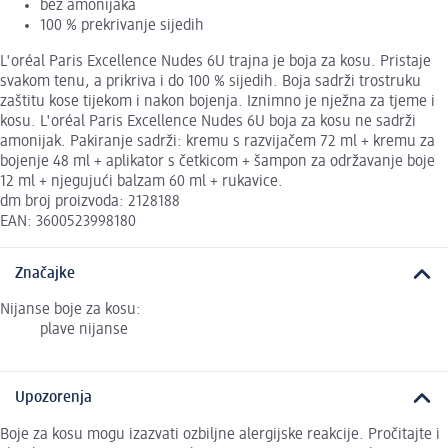
bez amonijaka
100 % prekrivanje sijedih
L'oréal Paris Excellence Nudes 6U trajna je boja za kosu. Pristaje
svakom tenu, a prikriva i do 100 % sijedih. Boja sadrži trostruku
zaštitu kose tijekom i nakon bojenja. Iznimno je nježna za tjeme i
kosu. L'oréal Paris Excellence Nudes 6U boja za kosu ne sadrži
amonijak. Pakiranje sadrži: kremu s razvijačem 72 ml + kremu za
bojenje 48 ml + aplikator s četkicom + šampon za održavanje boje
12 ml + njegujući balzam 60 ml + rukavice.
dm broj proizvoda: 2128188
EAN: 3600523998180
Značajke
Nijanse boje za kosu:
plave nijanse
Upozorenja
Boje za kosu mogu izazvati ozbiljne alergijske reakcije. Pročitajte i