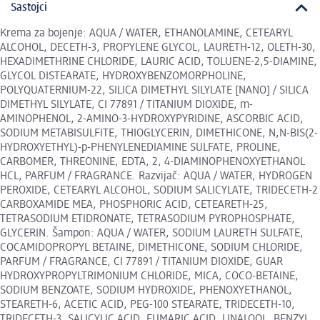
Sastojci
Krema za bojenje: AQUA / WATER, ETHANOLAMINE, CETEARYL
ALCOHOL, DECETH-3, PROPYLENE GLYCOL, LAURETH-12, OLETH-30,
HEXADIMETHRINE CHLORIDE, LAURIC ACID, TOLUENE-2,5-DIAMINE,
GLYCOL DISTEARATE, HYDROXYBENZOMORPHOLINE,
POLYQUATERNIUM-22, SILICA DIMETHYL SILYLATE [NANO] / SILICA
DIMETHYL SILYLATE, CI 77891 / TITANIUM DIOXIDE, m-
AMINOPHENOL, 2-AMINO-3-HYDROXYPYRIDINE, ASCORBIC ACID,
SODIUM METABISULFITE, THIOGLYCERIN, DIMETHICONE, N,N-BIS(2-
HYDROXYETHYL)-p-PHENYLENEDIAMINE SULFATE, PROLINE,
CARBOMER, THREONINE, EDTA, 2, 4-DIAMINOPHENOXYETHANOL
HCL, PARFUM / FRAGRANCE. Razvijač: AQUA / WATER, HYDROGEN
PEROXIDE, CETEARYL ALCOHOL, SODIUM SALICYLATE, TRIDECETH-2
CARBOXAMIDE MEA, PHOSPHORIC ACID, CETEARETH-25,
TETRASODIUM ETIDRONATE, TETRASODIUM PYROPHOSPHATE,
GLYCERIN. Šampon: AQUA / WATER, SODIUM LAURETH SULFATE,
COCAMIDOPROPYL BETAINE, DIMETHICONE, SODIUM CHLORIDE,
PARFUM / FRAGRANCE, CI 77891 / TITANIUM DIOXIDE, GUAR
HYDROXYPROPYLTRIMONIUM CHLORIDE, MICA, COCO-BETAINE,
SODIUM BENZOATE, SODIUM HYDROXIDE, PHENOXYETHANOL,
STEARETH-6, ACETIC ACID, PEG-100 STEARATE, TRIDECETH-10,
TRIDECETH-3, SALICYLIC ACID, FUMARIC ACID, LINALOOL, BENZYL