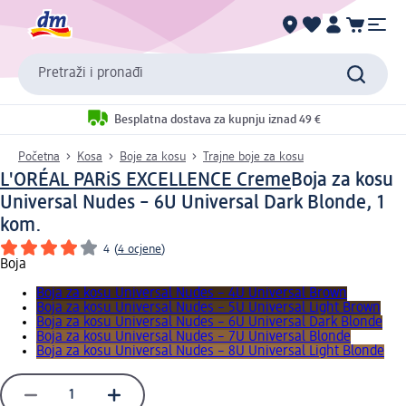
Pretraži i pronađi
Besplatna dostava za kupnju iznad 49 €
Početna
Kosa
Boje za kosu
Trajne boje za kosu
L'ORÉAL PARiS EXCELLENCE Creme
Boja za kosu
Universal Nudes – 6U Universal Dark Blonde, 1
kom.
4
(
4 ocjene
)
Boja
Boja za kosu Universal Nudes – 4U Universal Brown
Boja za kosu Universal Nudes – 5U Universal Light Brown
Boja za kosu Universal Nudes – 6U Universal Dark Blonde
Boja za kosu Universal Nudes – 7U Universal Blonde
Boja za kosu Universal Nudes – 8U Universal Light Blonde