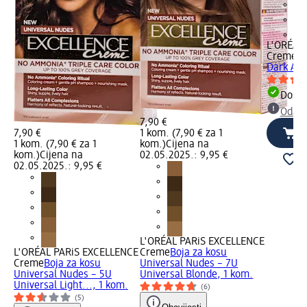
+1
L'ORÉAL
Creme
Bo
Dark Ash
Dostu
Odabe
7,90 €
7,90 €
1 kom. (7,90 € za 1
1 kom. (7,90 € za 1
kom.)
Cijena na
kom.)
Cijena na
02.05.2025.: 9,95 €
02.05.2025.: 9,95 €
L'ORÉAL PARiS EXCELLENCE
L'ORÉAL PARiS EXCELLENCE
Creme
Boja za kosu
Creme
Boja za kosu
Universal Nudes – 7U
Universal Nudes – 5U
Universal Blonde, 1 kom.
Universal Light..., 1 kom.
(6)
(5)