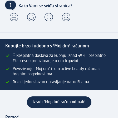
Kako Vam se sviđa stranica?
Kupujte brzo i udobno s 'Moj dm' računom
⁽¹⁾ Besplatna dostava za kupnju iznad 49 € i besplatno
Ekspresno preuzimanje u dm trgovini
Povezivanje 'Moj dm' i dm active beauty računa s
brojnim pogodnostima
Brzo i jednostavno upravljanje narudžbama
Izradi 'Moj dm' račun odmah!
Pomoć