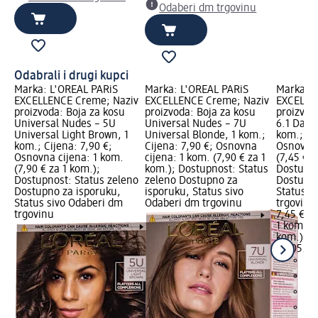
Odaberi dm trgovinu
Odabrali i drugi kupci
Marka: L'ORÉAL PARiS
Marka: L'ORÉAL PARiS
Marka: L
EXCELLENCE Creme; Naziv
EXCELLENCE Creme; Naziv
EXCELLE
proizvoda: Boja za kosu
proizvoda: Boja za kosu
proizvod
Universal Nudes – 5U
Universal Nudes – 7U
6.1 Dark
Universal Light Brown, 1
Universal Blonde, 1 kom.;
kom.; Cij
kom.; Cijena: 7,90 €;
Cijena: 7,90 €; Osnovna
Osnovna 
Osnovna cijena: 1 kom.
cijena: 1 kom. (7,90 € za 1
(7,45 € z
(7,90 € za 1 kom.);
kom.); Dostupnost: Status
Dostupno
Dostupnost: Status zeleno
zeleno Dostupno za
Dostupno
Dostupno za isporuku,
isporuku, Status sivo
Status s
Status sivo Odaberi dm
Odaberi dm trgovinu
trgovinu
trgovinu
7,45 €
1 kom. (7
kom.)
Cij
02.05.20