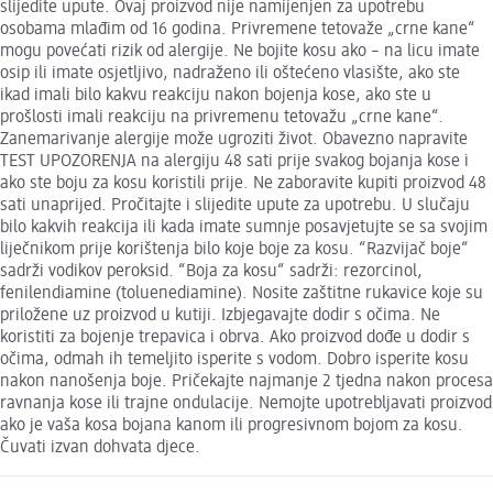
slijedite upute. Ovaj proizvod nije namijenjen za upotrebu
osobama mlađim od 16 godina. Privremene tetovaže „crne kane“
mogu povećati rizik od alergije. Ne bojite kosu ako – na licu imate
osip ili imate osjetljivo, nadraženo ili oštećeno vlasište, ako ste
ikad imali bilo kakvu reakciju nakon bojenja kose, ako ste u
prošlosti imali reakciju na privremenu tetovažu „crne kane“.
Zanemarivanje alergije može ugroziti život. Obavezno napravite
TEST UPOZORENJA na alergiju 48 sati prije svakog bojanja kose i
ako ste boju za kosu koristili prije. Ne zaboravite kupiti proizvod 48
sati unaprijed. Pročitajte i slijedite upute za upotrebu. U slučaju
bilo kakvih reakcija ili kada imate sumnje posavjetujte se sa svojim
liječnikom prije korištenja bilo koje boje za kosu. “Razvijač boje“
sadrži vodikov peroksid. “Boja za kosu“ sadrži: rezorcinol,
fenilendiamine (toluenediamine). Nosite zaštitne rukavice koje su
priložene uz proizvod u kutiji. Izbjegavajte dodir s očima. Ne
koristiti za bojenje trepavica i obrva. Ako proizvod dođe u dodir s
očima, odmah ih temeljito isperite s vodom. Dobro isperite kosu
nakon nanošenja boje. Pričekajte najmanje 2 tjedna nakon procesa
ravnanja kose ili trajne ondulacije. Nemojte upotrebljavati proizvod
ako je vaša kosa bojana kanom ili progresivnom bojom za kosu.
Čuvati izvan dohvata djece.