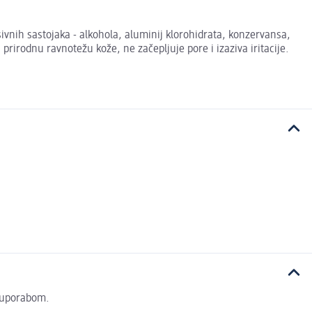
esivnih sastojaka - alkohola, aluminij klorohidrata, konzervansa,
prirodnu ravnotežu kože, ne začepljuje pore i izaziva iritacije.
s uporabom.