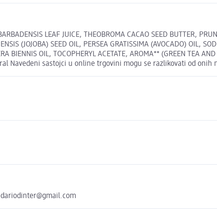
OE BARBADENSIS LEAF JUICE, THEOBROMA CACAO SEED BUTTER, PR
NSIS (JOJOBA) SEED OIL, PERSEA GRATISSIMA (AVOCADO) OIL, SO
RA BIENNIS OIL, TOCOPHERYL ACETATE, AROMA** (GREEN TEA AND
 Navedeni sastojci u online trgovini mogu se razlikovati od onih 
a dariodinter@gmail.com