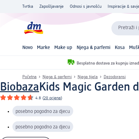
Tvrtka
Zapošljavanje
Odnosi s javnošću
Inspiracije & savje
Pretraži i
Novo
Marke
Make up
Njega & parfemi
Kosa
Mušk
Besplatna dostava za kupnju iznad
Početna
Njega & parfemi
Njega tijela
Dezodoransi
Biobaza
Kids Magic Garden d
4.8
(
20 ocjena
)
posebno pogodno za djecu
posebno pogodno za djecu