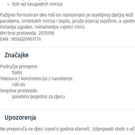
štiti od neugodnih mirisa
Pažljivo formuliran deo roll-on namijenjen je osjetljivoj dječjoj ko
parabena, sintetskih mirisa i bojila, pruža osjećaj svježine, a ujed
Ostavlja ugodan, nenametljiv cvjetni miris.
dm broj proizvoda: 2033198
EAN: 3856020903176
Značajke
Područje primjene:
tijelo
Tekstura / konzistencija / nanošenje:
roll-on
Svojstva proizvoda:
posebno pogodno za djecu
Upozorenja
Ne preporuča se djeci ispod 6 godina starosti. Izbjegavati dodir s o