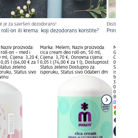
e je za savršen dezodorans!
Ekstrakti cvjeto
 roll-on ili krema: koji dezodorans koristite?
Prirodni dezo
 Naziv proizvoda:
Marka: Melem; Naziv proizvoda:
Marka: Biob
roll-on – med i
cica cream deo roll-on, 50 ml;
Gentleman d
0 ml; Cijena: 3,20 €;
Cijena: 3,70 €; Osnovna cijena:
Cijena: 3,2
0,05 l (64,00 € za 1
0,05 l (74,00 € za 1 l); Dostupnost:
0,05 l (64,0
Status zeleno
Status zeleno Dostupno za
Status zele
oruku, Status sivo
isporuku, Status sivo Odaberi dm
isporuku, S
vinu
trgovinu
3,20 €
0,05 l (64,00
02.05.2025.
Biobaza
Gent
ml
Dostupno
Odaberi 