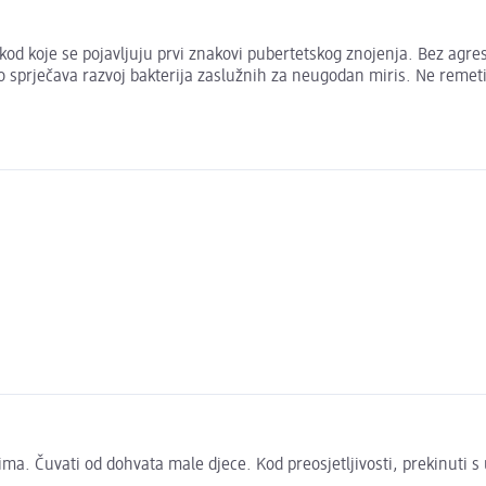
ži kod koje se pojavljuju prvi znakovi pubertetskog znojenja. Bez agr
no sprječava razvoj bakterija zaslužnih za neugodan miris. Ne remeti 
čima. Čuvati od dohvata male djece. Kod preosjetljivosti, prekinuti 