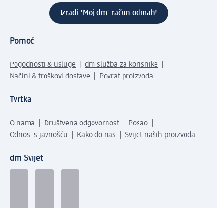
Izradi 'Moj dm' račun odmah!
Pomoć
Pogodnosti & usluge
dm služba za korisnike
Načini & troškovi dostave
Povrat proizvoda
Tvrtka
O nama
Društvena odgovornost
Posao
Odnosi s javnošću
Kako do nas
Svijet naših proizvoda
dm Svijet