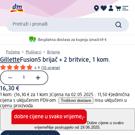
Pretraži i pronađi
Besplatna dostava za kupnju iznad 49 €
Početna
Muškarci
Brijanje
Gillette
Fusion5 brijač + 2 britvice, 1 kom.
4.9
(
10 ocjena
)
16,30 €
1 kom. (16,30 € za 1 kom.)
Cijena na 02.05.2025.: 11,50 €
Jedinična
cijena s uključenim PDV-om.
Troškovi dostave
nisu uključeni u
cijenu proizvoda.
Dobre cijene u svako
vrijeme
Nije poskupjelo od 19.06.2025.