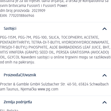
dostatna je za do mjesec dana brijanja, a drška je kompatibilna sa
svim britvicama Fusion5 i Fusion5 Power.
dm broj proizvoda: 2023909
EAN: 7702018866946
Sastojci
PEG-115M, PEG-7M, PEG-100, SILICA, TOCOPHERYL ACETATE,
PENTAERYTHRITYL TETRA-DI-T-BUTYL HYDROXYHYDROCINNAMATE,
TRIS(DI-T-BUTYL) PHOSPHITE, ALOE BARBADENSIS LEAF JUICE, BHT,
VITIS VINIFERA (GRAPE) SEED OIL, PERSEA GRATISSIMA (AVOCADO)
OIL, GLYCOL Navedeni sastojci u online trgovini mogu se razlikovati
od onih na pakiranju.
Proizvođač/Uvoznik
Procter & Gamble GmbH Sulzbacher Str. 40-50, 65824 Schwalbach
am Taunus, Njemačka www.pg.com
Zemlja podrijetla