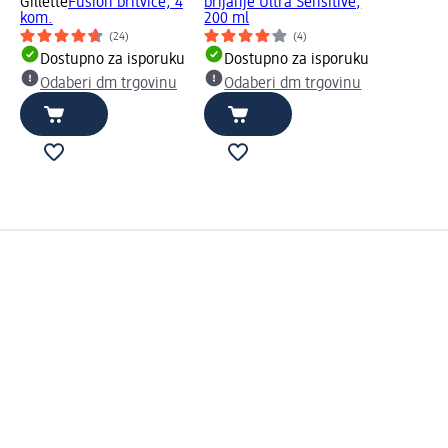
Gillette
Fusion britvice, 4
brijanje Ultra Sensitive,
kom.
200 ml
(24)
(4)
Dostupno za isporuku
Dostupno za isporuku
Odaberi dm trgovinu
Odaberi dm trgovinu