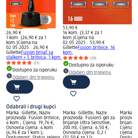
53,90 €
26,90 €
16 kom. (3,37 € za 1
1 kom. (26,90 € za 1
kom.)
Cijena na
kom.)
Cijena na
02.05.2025.: 53,90 €
02.05.2025.: 26,90 €
Gillette
Fusion britvice, 16
Gillette
Fusion brijač sa
kom.
stalkom + 5 britvica, 1 kom.
(20)
(21)
Dostupno za isporuku
Dostupno za isporuku
Odaberi dm trgovinu
Odaberi dm trgovinu
Odabrali i drugi kupci
Marka: Gillette; Naziv
Marka: Gillette; Naziv
Marka: Gi
proizvoda: Fusion britvice,
proizvoda: Fusion5 gel za
proizvoda
4 kom.; Cijena: 19,76 €;
brijanje Ultra Sensitive,
brijanje 
Osnovna cijena: 4 kom.
200 ml; Cijena: 6,50 €;
Cijena: 
(4,94 € za 1 kom.);
Osnovna cijena: 0,2 l
cijena: 0,
Dostupnost: Status zeleno
(32,50 € za 1 l);
Dostupno