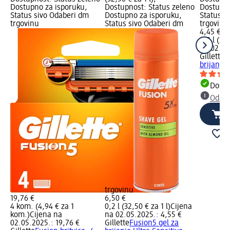
Dostupno za isporuku,
Dostupnost: Status zeleno
Dostupno
Status sivo Odaberi dm
Dostupno za isporuku,
Status s
trgovinu
Status sivo Odaberi dm
trgovinu
4,45 €
0,2 l (22,
na 02.05
Gillette
S
brijanje 
Dostu
Odabe
trgovinu
19,76 €
6,50 €
4 kom. (4,94 € za 1
0,2 l (32,50 € za 1 l)
Cijena
kom.)
Cijena na
na 02.05.2025.: 4,55 €
02.05.2025.: 19,76 €
Gillette
Fusion5 gel za