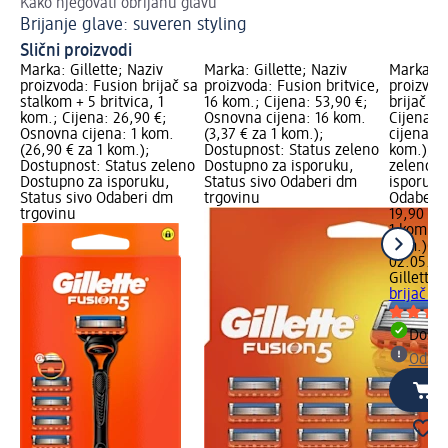
Kako njegovati obrijanu glavu
Bri
Brijanje glave: suveren styling
Od
Slični proizvodi
Marka: Gillette; Naziv
Marka: Gillette; Naziv
Marka: Gi
proizvoda: Fusion brijač sa
proizvoda: Fusion britvice,
proizvod
stalkom + 5 britvica, 1
16 kom.; Cijena: 53,90 €;
brijač + 
kom.; Cijena: 26,90 €;
Osnovna cijena: 16 kom.
Cijena: 
Osnovna cijena: 1 kom.
(3,37 € za 1 kom.);
cijena: 1
(26,90 € za 1 kom.);
Dostupnost: Status zeleno
kom.); D
Dostupnost: Status zeleno
Dostupno za isporuku,
zeleno D
Dostupno za isporuku,
Status sivo Odaberi dm
isporuku
Status sivo Odaberi dm
trgovinu
Odaberi 
trgovinu
19,90 €
1 kom. (1
kom.)
Cij
02.05.20
Gillette
F
brijač + 
Dostu
Odabe