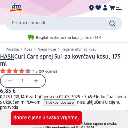
Pretraži i pronađi
Besplatna dostava za kupnju iznad 49 €
Početna
Kosa
Njega kose
Regeneratori za kosu
HASK
Curl Care sprej 5u1 za kovrčavu kosu, 175
ml
4.3
(
59 ocjena
)
6,85 €
0,175 l (39,14 € za 1 l)
Cijena na 02.05.2025.: 7,45 €
Jedinična cijena
s uključenim PDV-om.
Troškovi dostave
nisu uključeni u cijenu
proizvoda.
Dobre cijene u svako
vrijeme
Nije poskupjelo od 01.01.2026.