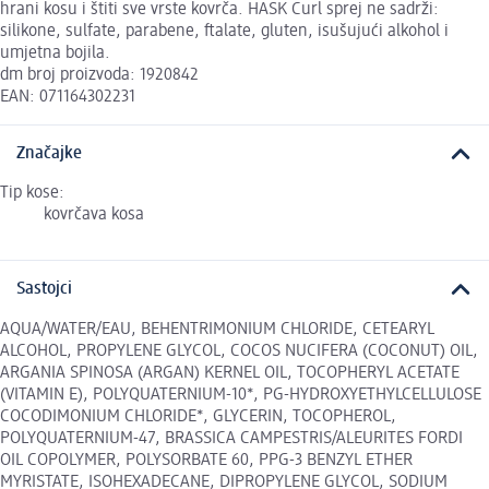
hrani kosu i štiti sve vrste kovrča. HASK Curl sprej ne sadrži:
silikone, sulfate, parabene, ftalate, gluten, isušujući alkohol i
umjetna bojila.
dm broj proizvoda: 1920842
EAN: 071164302231
Značajke
Tip kose:
kovrčava kosa
Sastojci
AQUA/WATER/EAU, BEHENTRIMONIUM CHLORIDE, CETEARYL
ALCOHOL, PROPYLENE GLYCOL, COCOS NUCIFERA (COCONUT) OIL,
ARGANIA SPINOSA (ARGAN) KERNEL OIL, TOCOPHERYL ACETATE
(VITAMIN E), POLYQUATERNIUM-10*, PG-HYDROXYETHYLCELLULOSE
COCODIMONIUM CHLORIDE*, GLYCERIN, TOCOPHEROL,
POLYQUATERNIUM-47, BRASSICA CAMPESTRIS/ALEURITES FORDI
OIL COPOLYMER, POLYSORBATE 60, PPG-3 BENZYL ETHER
MYRISTATE, ISOHEXADECANE, DIPROPYLENE GLYCOL, SODIUM