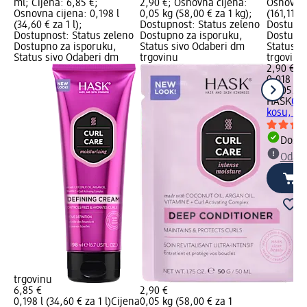
ml; Cijena: 6,85 €;
2,90 €; Osnovna cijena:
Osnovna 
Osnovna cijena: 0,198 l
0,05 kg (58,00 € za 1 kg);
(161,11 € 
(34,60 € za 1 l);
Dostupnost: Status zeleno
Dostupno
Dostupnost: Status zeleno
Dostupno za isporuku,
Dostupno
Dostupno za isporuku,
Status sivo Odaberi dm
Status s
Status sivo Odaberi dm
trgovinu
trgovinu
2,90 €
0,018 l (1
na 05.02
HASK
Cur
kosu, 18
Dostu
Odabe
trgovinu
6,85 €
2,90 €
0,198 l (34,60 € za 1 l)
Cijena
0,05 kg (58,00 € za 1