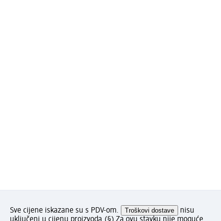
Sve cijene iskazane su s PDV-om.
Troškovi dostave
nisu
uključeni u cijenu proizvoda.
(§) Za ovu stavku nije moguće