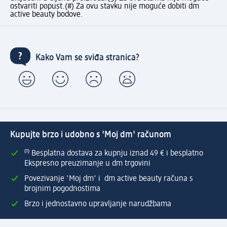
ostvariti popust.
(#) Za ovu stavku nije moguće dobiti dm
active beauty bodove.
Kako Vam se sviđa stranica?
Kupujte brzo i udobno s 'Moj dm' računom
⁽¹⁾ Besplatna dostava za kupnju iznad 49 € i besplatno
Ekspresno preuzimanje u dm trgovini
Povezivanje 'Moj dm' i dm active beauty računa s
brojnim pogodnostima
Brzo i jednostavno upravljanje narudžbama