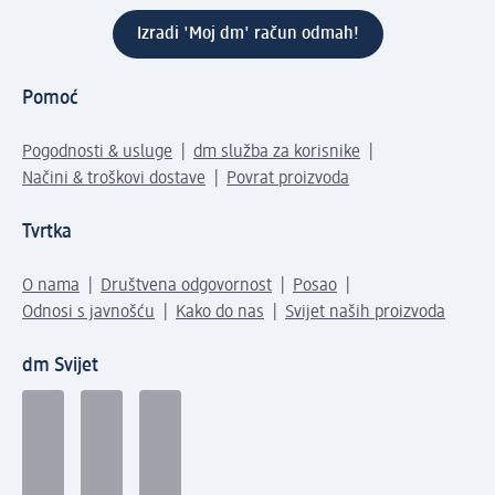
Izradi 'Moj dm' račun odmah!
Pomoć
Pogodnosti & usluge
dm služba za korisnike
Načini & troškovi dostave
Povrat proizvoda
Tvrtka
O nama
Društvena odgovornost
Posao
Odnosi s javnošću
Kako do nas
Svijet naših proizvoda
dm Svijet