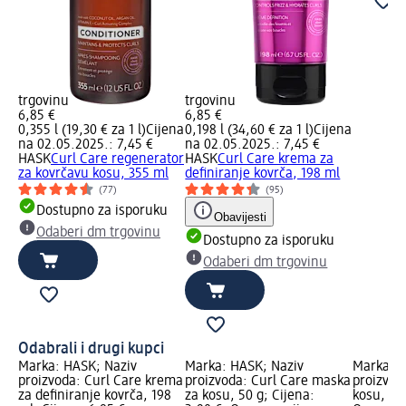
trgovinu
trgovinu
6,85 €
6,85 €
0,355 l (19,30 € za 1 l)
Cijena
0,198 l (34,60 € za 1 l)
Cijena
na 02.05.2025.: 7,45 €
na 02.05.2025.: 7,45 €
HASK
Curl Care regenerator
HASK
Curl Care krema za
za kovrčavu kosu, 355 ml
definiranje kovrča, 198 ml
(77)
(95)
Dostupno za isporuku
Obavijesti
Odaberi dm trgovinu
Dostupno za isporuku
Odaberi dm trgovinu
Odabrali i drugi kupci
Marka: HASK; Naziv
Marka: HASK; Naziv
Marka: H
proizvoda: Curl Care krema
proizvoda: Curl Care maska
proizvoda
za definiranje kovrča, 198
za kosu, 50 g; Cijena:
kosu, 18 