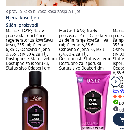
3 pravila kako bi vaša kosa zasjala i ljeti
Tri
Njega kose ljeti
Su
Slični proizvodi
Marka: HASK; Naziv
Marka: HASK; Naziv
Marka: H
proizvoda: Curl Care
proizvoda: Curl Care krema
proizvod
regenerator za kovrčavu
za definiranje kovrča, 198
šampon z
kosu, 355 ml; Cijena:
ml; Cijena: 6,85 €;
355 ml; C
6,85 €; Osnovna cijena:
Osnovna cijena: 0,198 l
Osnovna 
0,355 l (19,30 € za 1 l);
(34,60 € za 1 l);
(19,30 € 
Dostupnost: Status zeleno
Dostupnost: Status zeleno
Status z
Dostupno za isporuku,
Dostupno za isporuku,
isporuku
Status sivo Odaberi dm
Status sivo Odaberi dm
Odaberi 
6,85 €
0,355 l (1
na 02.05
HASK
Cur
kovrčavu
Dostu
Odabe