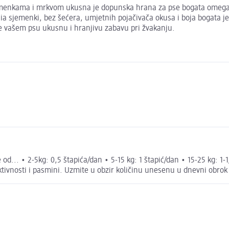
 sjemenkama i mrkvom ukusna je dopunska hrana za pse bogata omega
 sjemenki, bez šećera, umjetnih pojačivača okusa i boja bogata je
e vašem psu ukusnu i hranjivu zabavu pri žvakanju.
.. • 2-5kg: 0,5 štapića/dan • 5-15 kg: 1 štapić/dan • 15-25 kg: 1-1,
tivnosti i pasmini. Uzmite u obzir količinu unesenu u dnevni obrok i