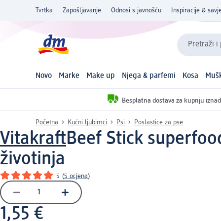
Tvrtka
Zapošljavanje
Odnosi s javnošću
Inspiracije & savje
Pretraži i
Novo
Marke
Make up
Njega & parfemi
Kosa
Mušk
Besplatna dostava za kupnju iznad
Početna
Kućni ljubimci
Psi
Poslastice za pse
Vitakraft
Beef Stick superfood
životinja
5
(
5 ocjena
)
1,55 €