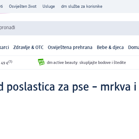
ti
Osviješten život
Usluge
dm služba za korisnike
 pronađi
arci
Zdravlje & OTC
Osviještena prehrana
Bebe & djeca
Doma
(1)
dm active beauty: skupljajte bodove i štedite
 49 €
 poslastica za pse – mrkva i 