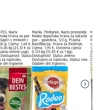
TES; Naziv
Marka: Pedigree; Naziv proizvoda:
Marka: DEIN
nska hrana za pse
Rodeo dopunska hrana za odrasle
proizvoda: 
štapići s mrkvom i
pse – govedina, 123 g; Pravna
miks štapića
0 g; Cijena: 1,40 €;
klasifikacija: hrana za životinje;
s mesom per
0,06 kg (23,33 € za
Cijena: 1,95 €; Osnovna cijena:
1,25 €; Osn
 samo online Logo,
0,123 kg (15,85 € za 1 kg);
(0,16 € za 
Dostupnost: Status
Dostupnost: Status zeleno
Dostupnost:
 za isporuku,
Dostupno za isporuku, Status sivo
Dostupno za
ve dm trgovine
Odaberi dm trgovinu
Odaberi dm 