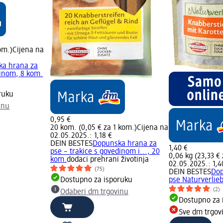
om.)
Cijena na
ka hrana za
dinom, 8 kom.
ruku
inu
0,95 €
20 kom. (0,05 € za 1 kom.)
Cijena na
02.05.2025.: 1,18 €
DEIN BESTES
Dopunska hrana za
1,40 €
pse – trakice s govedinom i..., 20
0,06 kg (23,33 € 
kom.
dodaci prehrani životinja
02.05.2025.: 1,4
(75)
DEIN BESTES
Dop
Dostupno za isporuku
pse Naturverliebt
(2)
Odaberi dm trgovinu
Dostupno za 
Sve dm trgov