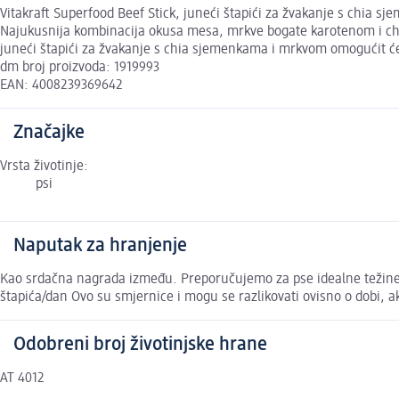
Vitakraft Superfood Beef Stick, juneći štapići za žvakanje s chia
Najukusnija kombinacija okusa mesa, mrkve bogate karotenom i chia
juneći štapići za žvakanje s chia sjemenkama i mrkvom omogućit ć
dm broj proizvoda: 1919993
EAN: 4008239369642
Značajke
Vrsta životinje:
psi
Naputak za hranjenje
Kao srdačna nagrada između. Preporučujemo za pse idealne težine od.
štapića/dan Ovo su smjernice i mogu se razlikovati ovisno o dobi, ak
Odobreni broj životinjske hrane
AT 4012