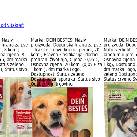
 od Vitakraft
 Naziv
Marka: DEIN BESTES; Naziv
Marka: DEIN BES
 hrana za pse
proizvoda: Dopunska hrana za pse
proizvoda: Dopu
m, 8 kom.;
– trakice s govedinom i peradi, 20
Naturverliebt – 
vna cijena: 8
kom.; Pravna klasifikacija: dodaci
lanenim uljem, 6
m.); dm marka
prehrani životinja; Cijena: 0,95 €;
Osnovna cijena: 
tatus zeleno
Osnovna cijena: 20 kom. (0,05 € za
1 kg); Dostupno
, Status sivo
1 kom.); dm marka Logo;
dm marka Logo; 
Dostupnost: Status zeleno
zeleno Dostupno
Dostupno za isporuku, Status sivo
Status crveno S
Odaberi dm trgovinu