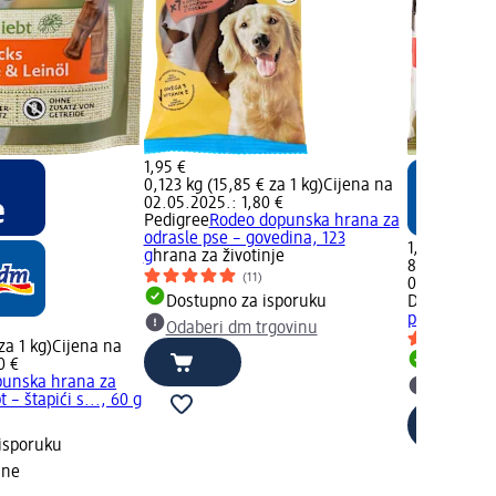
1,95 €
0,123 kg (15,85 € za 1 kg)
Cijena na
02.05.2025.: 1,80 €
Pedigree
Rodeo dopunska hrana za
odrasle pse – govedina, 123
1,25 €
g
hrana za životinje
8 kom. (0,16
(11)
02.05.2025.:
Dostupno za isporuku
DEIN BESTE
pse miks šta
Odaberi dm trgovinu
za 1 kg)
Cijena na
0 €
Dostupno
unska hrana za
Odaberi 
 – štapići s..., 60 g
isporuku
ine