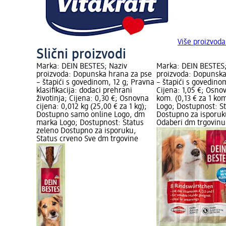
Više proizvoda
Slični proizvodi
Marka: DEIN BESTES; Naziv
Marka: DEIN BESTES;
proizvoda: Dopunska hrana za pse
proizvoda: Dopunska
– štapići s govedinom, 12 g; Pravna
– štapići s govedino
klasifikacija: dodaci prehrani
Cijena: 1,05 €; Osno
životinja; Cijena: 0,30 €; Osnovna
kom. (0,13 € za 1 ko
cijena: 0,012 kg (25,00 € za 1 kg);
Logo; Dostupnost: S
Dostupno samo online Logo, dm
Dostupno za isporuku
marka Logo; Dostupnost: Status
Odaberi dm trgovinu
zeleno Dostupno za isporuku,
Status crveno Sve dm trgovine