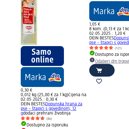
1,05 €
8 kom. (0,13 € za 1 k
02.05.2025.: 1,20 €
DEIN BESTES
Dopuns
pse – štapići s gove
(121)
Dostupno za ispo
Odaberi dm trgov
0,30 €
0,012 kg (25,00 € za 1 kg)
Cijena na
02.05.2025.: 0,30 €
DEIN BESTES
Dopunska hrana za
pse – štapići s govedinom, 12
g
dodaci prehrani životinja
(86)
Dostupno za isporuku