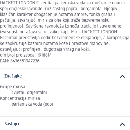
HACKETT LONDON Essential parfemska voda za muškarce donosi
spoj engleske lavande, ružičastog papra i bergamota. Njegov
klasičan karakter obogaćen je notama ambre, tonka graha i
pačulija, stvarajući miris za one koji traže bezvremensku
profinjenost. Savršena ravnoteža između tradicije i suvremene
izvrsnosti odražava se u svakoj kapi. Miris HACKETT LONDON
Essential predstavlja dodir bezvremenske elegancije, a kompozicija
se zaokružuje baznim notama kože i hrastove mahovine,
ostavljajući profinjen i dugotrajan trag na koži.
dm broj proizvoda: 1918614
EAN: 8436581947236
Značajke
Grupe mirisa:
cvjetni, orijentalni
Koncentracija mirisa:
parfemska voda (edp)
Sastojci