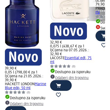
l)
Cijena 
79,90 €
PRADA
P
ml
Dostu
Sve d
32,90 €
0,075 l (438,67 € za 1
l)
Cijena na 07.05.2026.:
32,90 €
LACOSTE
Essential edt, 75
ml
(0)
39,90 €
Dostupno za isporuku
0,05 l (798,00 € za 1
l)
Cijena na 21.05.2026.:
Odaberi dm trgovinu
39,90 €
HACKETT LONDON
Marine
Blue edp, 50 ml
(0)
Dostupno za isporuku
Odaberi dm trgovinu