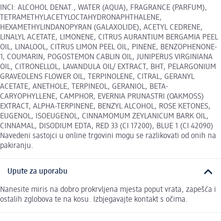
INCI: ALCOHOL DENAT., WATER (AQUA), FRAGRANCE (PARFUM),
TETRAMETHYLACETYLOCTAHYDRONAPHTHALENE,
HEXAMETHYLINDANOPYRAN (GALAXOLIDE), ACETYL CEDRENE,
LINALYL ACETATE, LIMONENE, CITRUS AURANTIUM BERGAMIA PEEL
OIL, LINALOOL, CITRUS LIMON PEEL OIL, PINENE, BENZOPHENONE-
1, COUMARIN, POGOSTEMON CABLIN OIL, JUNIPERUS VIRGINIANA
OIL, CITRONELLOL, LAVANDULA OIL/ EXTRACT, BHT, PELARGONIUM
GRAVEOLENS FLOWER OIL, TERPINOLENE, CITRAL, GERANYL
ACETATE, ANETHOLE, TERPINEOL, GERANIOL, BETA-
CARYOPHYLLENE, CAMPHOR, EVERNIA PRUNASTRI (OAKMOSS)
EXTRACT, ALPHA-TERPINENE, BENZYL ALCOHOL, ROSE KETONES,
EUGENOL, ISOEUGENOL, CINNAMOMUM ZEYLANICUM BARK OIL,
CINNAMAL, DISODIUM EDTA, RED 33 (CI 17200), BLUE 1 (CI 42090)
Navedeni sastojci u online trgovini mogu se razlikovati od onih na
pakiranju.
Upute za uporabu
Nanesite miris na dobro prokrvljena mjesta poput vrata, zapešća i
ostalih zglobova te na kosu. Izbjegavajte kontakt s očima.