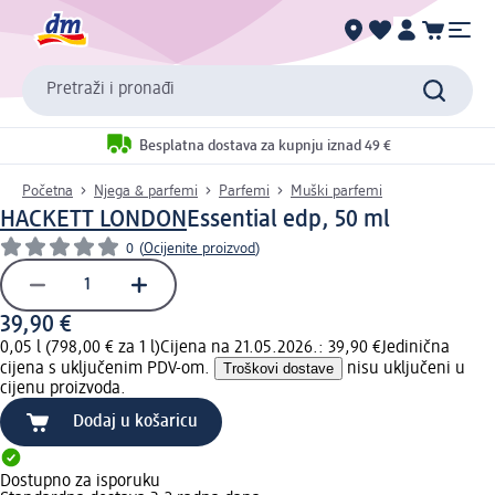
Pretraži i pronađi
Besplatna dostava za kupnju iznad 49 €
Početna
Njega & parfemi
Parfemi
Muški parfemi
HACKETT LONDON
Essential edp, 50 ml
0
(
Ocijenite proizvod
)
39,90 €
0,05 l (798,00 € za 1 l)
Cijena na 21.05.2026.: 39,90 €
Jedinična
cijena s uključenim PDV-om.
Troškovi dostave
nisu uključeni u
cijenu proizvoda.
Dodaj u košaricu
Dostupno za isporuku