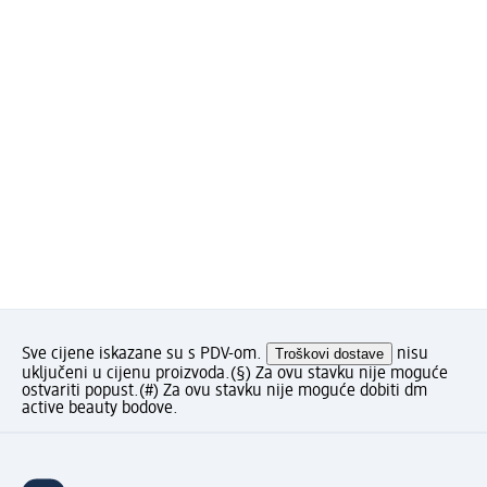
Sve cijene iskazane su s PDV-om.
Troškovi dostave
nisu
uključeni u cijenu proizvoda.
(§) Za ovu stavku nije moguće
ostvariti popust.
(#) Za ovu stavku nije moguće dobiti dm
active beauty bodove.