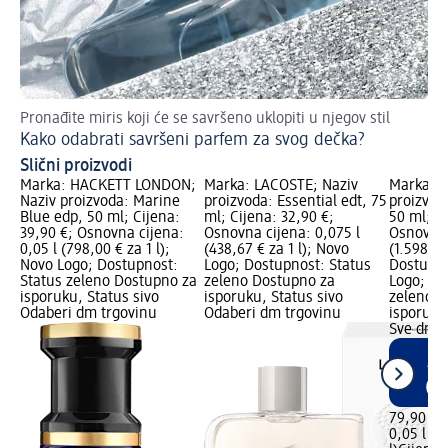
Pronađite miris koji će se savršeno uklopiti u njegov stil
Ins
Kako odabrati savršeni parfem za svog dečka?
Da
Slični proizvodi
Marka: HACKETT LONDON;
Marka: LACOSTE; Naziv
Marka: 
Naziv proizvoda: Marine
proizvoda: Essential edt, 75
proizvod
Blue edp, 50 ml; Cijena:
ml; Cijena: 32,90 €;
50 ml; Ci
39,90 €; Osnovna cijena:
Osnovna cijena: 0,075 l
Osnovna 
0,05 l (798,00 € za 1 l);
(438,67 € za 1 l); Novo
(1.598,00
Novo Logo; Dostupnost:
Logo; Dostupnost: Status
Dostupn
Status zeleno Dostupno za
zeleno Dostupno za
Logo; Do
isporuku, Status sivo
isporuku, Status sivo
zeleno D
Odaberi dm trgovinu
Odaberi dm trgovinu
isporuku
Sve dm t
79,90 €
0,05 l (1