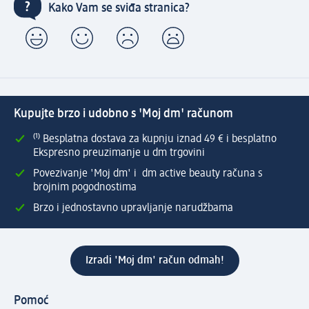
Kako Vam se sviđa stranica?
Kupujte brzo i udobno s 'Moj dm' računom
⁽¹⁾ Besplatna dostava za kupnju iznad 49 € i besplatno
Ekspresno preuzimanje u dm trgovini
Povezivanje 'Moj dm' i dm active beauty računa s
brojnim pogodnostima
Brzo i jednostavno upravljanje narudžbama
Izradi 'Moj dm' račun odmah!
Pomoć