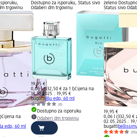
isporuku,
Dostupno za isporuku, Status sivo
zeleno Dostupno
dm trgovinu
Odaberi dm trgovinu
Status sivo Oda
19,95 €
0,06 l (332,50 € za 1 l)
Cijena na
18.10.2025.: 19,95 €
bugatti
Blu edp, 60 ml
(0)
Dostupno za isporuku
19,95 €
)
Cijena na
0,06 l (332,50 € z
Odaberi dm trgovinu
02.05.2025.: 19,
ola edp, 60 ml
bugatti
bellissim
(35