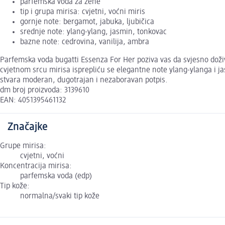
parfemska voda za žene
tip i grupa mirisa: cvjetni, voćni miris
gornje note: bergamot, jabuka, ljubičica
srednje note: ylang-ylang, jasmin, tonkovac
bazne note: cedrovina, vanilija, ambra
Parfemska voda bugatti Essenza For Her poziva vas da svjesno doži
cvjetnom srcu mirisa isprepliću se elegantne note ylang-ylanga i j
stvara moderan, dugotrajan i nezaboravan potpis.
dm broj proizvoda: 3139610
EAN: 4051395461132
Značajke
Grupe mirisa:
cvjetni, voćni
Koncentracija mirisa:
parfemska voda (edp)
Tip kože:
normalna/svaki tip kože