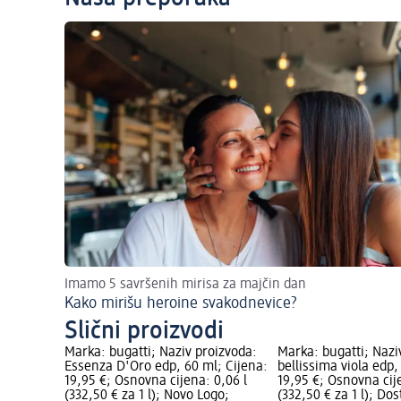
Imamo 5 savršenih mirisa za majčin dan
Kako mirišu heroine svakodnevice?
Slični proizvodi
Marka: bugatti; Naziv proizvoda:
Marka: bugatti; Nazi
Essenza D'Oro edp, 60 ml; Cijena:
bellissima viola edp,
19,95 €; Osnovna cijena: 0,06 l
19,95 €; Osnovna cij
(332,50 € za 1 l); Novo Logo;
(332,50 € za 1 l); Do