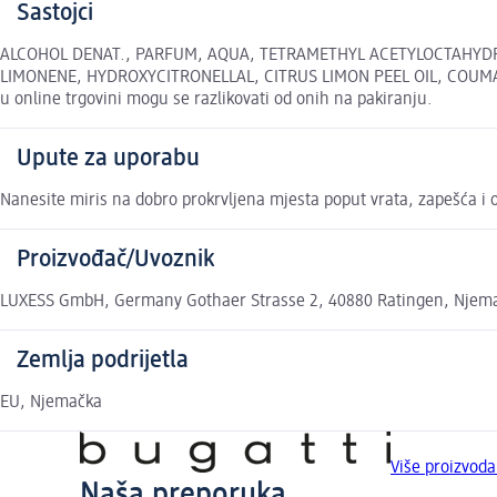
Sastojci
ALCOHOL DENAT., PARFUM, AQUA, TETRAMETHYL ACETYLOCTAHYDRO
LIMONENE, HYDROXYCITRONELLAL, CITRUS LIMON PEEL OIL, COUMA
u online trgovini mogu se razlikovati od onih na pakiranju.
Upute za uporabu
Nanesite miris na dobro prokrvljena mjesta poput vrata, zapešća i o
Proizvođač/Uvoznik
LUXESS GmbH, Germany Gothaer Strasse 2, 40880 Ratingen, Njema
Zemlja podrijetla
EU, Njemačka
Više proizvoda
Naša preporuka