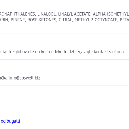
NAPHTHALENES, LINALOOL, LINALYL ACETATE, ALPHA-ISOMETHYL 
RIN, PINENE, ROSE KETONES, CITRAL, METHYL 2-OCTYNOATE, BETA
stalih zglobova te na kosu i dekolte. Izbjegavajte kontakt s očima.
čka info@coswell.biz
 od bugatti