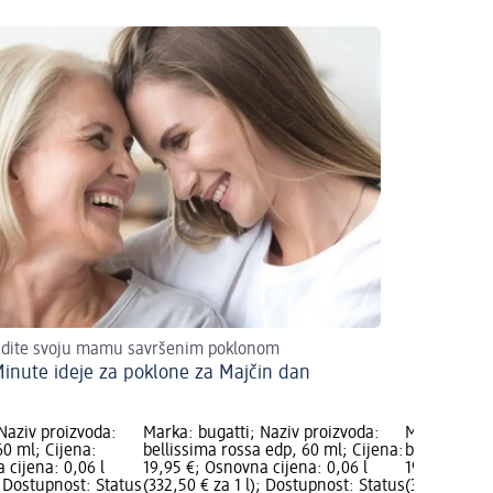
adite svoju mamu savršenim poklonom
Minute ideje za poklone za Majčin dan
Naziv proizvoda:
Marka: bugatti; Naziv proizvoda:
Marka: buga
60 ml; Cijena:
bellissima rossa edp, 60 ml; Cijena:
bella donna
 cijena: 0,06 l
19,95 €; Osnovna cijena: 0,06 l
19,95 €; Osn
); Dostupnost: Status
(332,50 € za 1 l); Dostupnost: Status
(332,50 € za