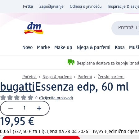
Tvrtka
Zapošljavanje
Odnosi s javnošću
Inspiracije & savje
Pretraži i
Novo
Marke
Make up
Njega & parfemi
Kosa
Mušk
Besplatna dostava za kupnju iznad
Početna
Njega & parfemi
Parfemi
Ženski parfemi
bugatti
Essenza edp, 60 ml
0
(
Ocijenite proizvod
)
19,95 €
0,06 l (332,50 € za 1 l)
Cijena na 28.04.2026.: 19,95 €
Jedinična cije