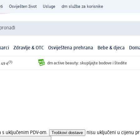
ti
Osviješten život
Usluge
dm služba za korisnike
 pronađi
arci
Zdravlje & OTC
Osviještena prehrana
Bebe & djeca
Doma
(1)
dm active beauty: skupljajte bodove i štedite
 49 €
na s uključenim PDV-om.
Troškovi dostave
nisu uključeni u cijenu p