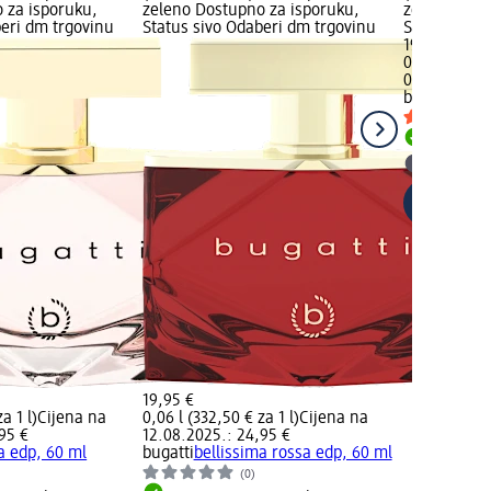
 za isporuku,
zeleno Dostupno za isporuku,
zeleno Dost
beri dm trgovinu
Status sivo Odaberi dm trgovinu
Status sivo
19,95 €
0,06 l (332,5
02.05.2025.
bugatti
bell
Dostupno
Odaberi 
19,95 €
a 1 l)
Cijena na
0,06 l (332,50 € za 1 l)
Cijena na
95 €
12.08.2025.: 24,95 €
a edp, 60 ml
bugatti
bellissima rossa edp, 60 ml
)
(0)