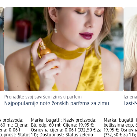
Pronađite svoj savršeni zimski parfem
Iznen
Najpopularnije note ženskih parfema za zimu
Last-
v proizvoda:
Marka: bugatti; Naziv proizvoda:
Marka: bugatti; 
 60 ml; Cijena:
Blu edp, 60 ml; Cijena: 19,95 €;
bellissima edp, 
ena: 0,06 l
Osnovna cijena: 0,06 l (332,50 € za
19,95 €; Osnovna
stupnost: Status
1 l); Dostupnost: Status zeleno
(332,50 € za 1 l