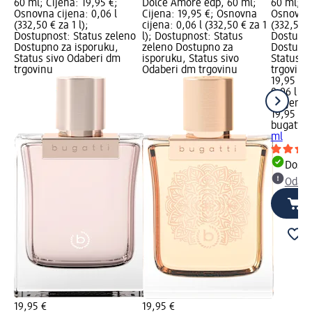
60 ml; Cijena: 19,95 €;
Dolce Amore edp, 60 ml;
60 ml; Ci
Osnovna cijena: 0,06 l
Cijena: 19,95 €; Osnovna
Osnovna 
(332,50 € za 1 l);
cijena: 0,06 l (332,50 € za 1
(332,50 €
Dostupnost: Status zeleno
l); Dostupnost: Status
Dostupno
Dostupno za isporuku,
zeleno Dostupno za
Dostupno
Status sivo Odaberi dm
isporuku, Status sivo
Status s
trgovinu
Odaberi dm trgovinu
trgovinu
19,95 €
0,06 l (3
l)
Cijena 
19,95 €
bugatti
b
ml
Dostu
Odabe
19,95 €
19,95 €