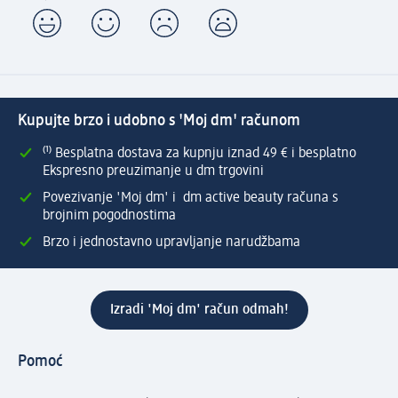
Kupujte brzo i udobno s 'Moj dm' računom
⁽¹⁾ Besplatna dostava za kupnju iznad 49 € i besplatno
Ekspresno preuzimanje u dm trgovini
Povezivanje 'Moj dm' i dm active beauty računa s
brojnim pogodnostima
Brzo i jednostavno upravljanje narudžbama
Izradi 'Moj dm' račun odmah!
Pomoć