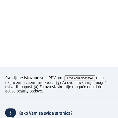
Sve cijene iskazane su s PDV-om.
Troškovi dostave
nisu
uključeni u cijenu proizvoda.
(§) Za ovu stavku nije moguće
ostvariti popust.
(#) Za ovu stavku nije moguće dobiti dm
active beauty bodove.
Kako Vam se sviđa stranica?