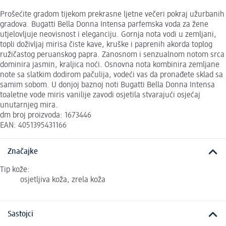
Prošećite gradom tijekom prekrasne ljetne večeri pokraj užurbanih
gradova. Bugatti Bella Donna Intensa parfemska voda za žene
utjelovljuje neovisnost i eleganciju. Gornja nota vodi u zemljani,
topli doživljaj mirisa čiste kave, kruške i paprenih akorda toplog
ružičastog peruanskog papra. Zanosnom i senzualnom notom srca
dominira jasmin, kraljica noći. Osnovna nota kombinira zemljane
note sa slatkim dodirom pačulija, vodeći vas da pronađete sklad sa
samim sobom. U donjoj baznoj noti Bugatti Bella Donna Intensa
toaletne vode miris vanilije zavodi osjetila stvarajući osjećaj
unutarnjeg mira.
dm broj proizvoda: 1673446
EAN: 4051395431166
Značajke
Tip kože:
osjetljiva koža, zrela koža
Sastojci