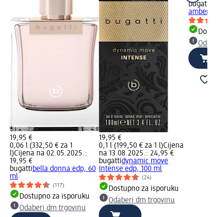
bugatti
d
amber ed
Dostu
Odabe
19,95 €
19,95 €
0,06 l (332,50 € za 1
0,1 l (199,50 € za 1 l)
Cijena
l)
Cijena na 02.05.2025.:
na 13.08.2025.: 24,95 €
19,95 €
bugatti
dynamic move
bugatti
bella donna edp, 60
Intense edp, 100 ml
ml
(24)
(117)
Dostupno za isporuku
Dostupno za isporuku
Odaberi dm trgovinu
Odaberi dm trgovinu