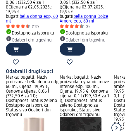
0,06 l (332,50 € za 1
0,06 l (332,50 € za 1
l)
Cijena na 02.05.2025.:
l)
Cijena na 03.07.2025.:
19,95 €
19,95 €
bugatti
bella donna edp, 60
bugatti
bella donna Dolce
ml
Amore edp, 60 ml
(117)
(9)
Dostupno za isporuku
Dostupno za isporuku
Odaberi dm trgovinu
Odaberi dm trgovinu
Odabrali i drugi kupci
Marka: bugatti; Naziv
Marka: bugatti; Naziv
Marka: b
proizvoda: bella donna edp,
proizvoda: dynamic move
proizvod
60 ml; Cijena: 19,95 €;
Intense edp, 100 ml;
amber ed
Osnovna cijena: 0,06 l
Cijena: 19,95 €; Osnovna
19,95 €;
(332,50 € za 1 l);
cijena: 0,1 l (199,50 € za 1
0,1 l (199
Dostupnost: Status zeleno
l); Dostupnost: Status
Dostupno
Dostupno za isporuku,
zeleno Dostupno za
Dostupno
Status sivo Odaberi dm
isporuku, Status sivo
Status s
trgovinu
Odaberi dm trgovinu
trgovinu
19,95 €
0,1 l (199
na 02.05