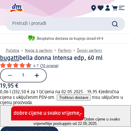
Pretraži i pronađi
Besplatna dostava za kupnju iznad 49 €
Početna
Njega & parfemi
Parfemi
Ženski parfemi
bugatti
bella donna Intensa edp, 60 ml
4.7
(
70 ocjena
)
19,95 €
0,06 l (332,50 € za 1 l)
Cijena na 02.05.2025.: 19,95 €
Jedinična
cijena s uključenim PDV-om.
Troškovi dostave
nisu uključeni u
cijenu proizvoda.
Dobre cijene u svako
vrijeme
Nije poskupjelo od 22.05.2025.