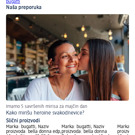
bugatti
Naša preporuka
Imamo 5 savršenih mirisa za majčin dan
Pr
Kako mirišu heroine svakodnevice?
Na
Slični proizvodi
Marka: bugatti; Naziv
Marka: bugatti; Naziv
Marka: b
proizvoda: bella donna edp,
proizvoda: bella donna
proizvod