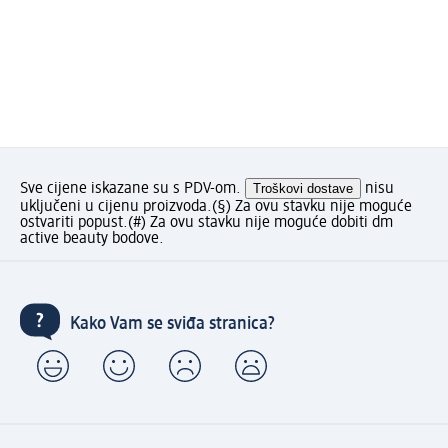
Sve cijene iskazane su s PDV-om.
Troškovi dostave
nisu
uključeni u cijenu proizvoda.
(§) Za ovu stavku nije moguće
ostvariti popust.
(#) Za ovu stavku nije moguće dobiti dm
active beauty bodove.
Kako Vam se sviđa stranica?