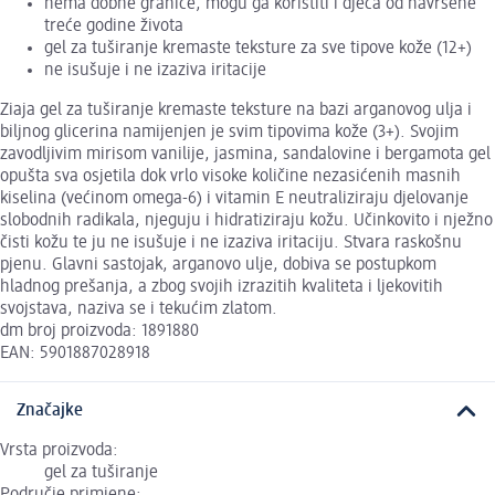
nema dobne granice, mogu ga koristiti i djeca od navršene
treće godine života
gel za tuširanje kremaste teksture za sve tipove kože (12+)
ne isušuje i ne izaziva iritacije
Ziaja gel za tuširanje kremaste teksture na bazi arganovog ulja i
biljnog glicerina namijenjen je svim tipovima kože (3+). Svojim
zavodljivim mirisom vanilije, jasmina, sandalovine i bergamota gel
opušta sva osjetila dok vrlo visoke količine nezasićenih masnih
kiselina (većinom omega-6) i vitamin E neutraliziraju djelovanje
slobodnih radikala, njeguju i hidratiziraju kožu. Učinkovito i nježno
čisti kožu te ju ne isušuje i ne izaziva iritaciju. Stvara raskošnu
pjenu. Glavni sastojak, arganovo ulje, dobiva se postupkom
hladnog prešanja, a zbog svojih izrazitih kvaliteta i ljekovitih
svojstava, naziva se i tekućim zlatom.
dm broj proizvoda: 1891880
EAN: 5901887028918
Značajke
Vrsta proizvoda:
gel za tuširanje