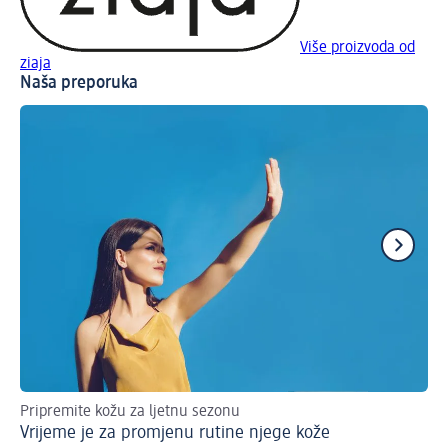
Više proizvoda od
ziaja
Naša preporuka
Pripremite kožu za ljetnu sezonu
6 s
Vrijeme je za promjenu rutine njege kože
Je