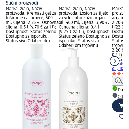
Slični proizvodi
Marka: ziaja; Naziv
Marka: ziaja; Naziv
Marka: z
proizvoda: Kremasti gel za
proizvoda: Losion za tijelo
proizvod
tuširanje cashmere, 500
za vrlo suhu kožu argan
argan oil
ml; Cijena: 2,35 €; Osnovna
oil, 400 ml; Cijena: 3,90 €;
2,20 €; 
cijena: 0,5 l (4,70 € za 1 l);
Osnovna cijena: 0,4 l
l (22,00 €
Dostupnost: Status zeleno
(9,75 € za 1 l); Dostupnost:
Dostupno
Dostupno za isporuku,
Status zeleno Dostupno za
Dostupno
Status sivo Odaberi dm
isporuku, Status sivo
Status s
Odaberi dm trgovinu
trgovinu
2,20 €
0,1 l (22,
na 02.05
ziaja
Kre
oil, 100 
Obav
Dostu
Odabe