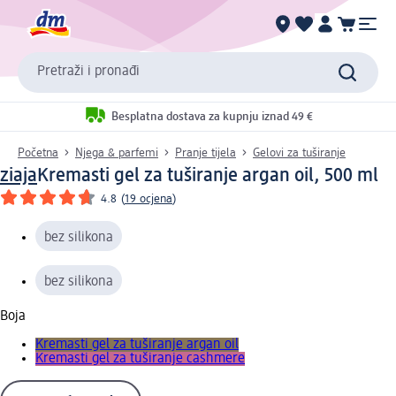
Pretraži i pronađi
Besplatna dostava za kupnju iznad 49 €
Početna
Njega & parfemi
Pranje tijela
Gelovi za tuširanje
ziaja
Kremasti gel za tuširanje argan oil, 500 ml
4.8
(
19 ocjena
)
bez silikona
bez silikona
Boja
Kremasti gel za tuširanje argan oil
Kremasti gel za tuširanje cashmere