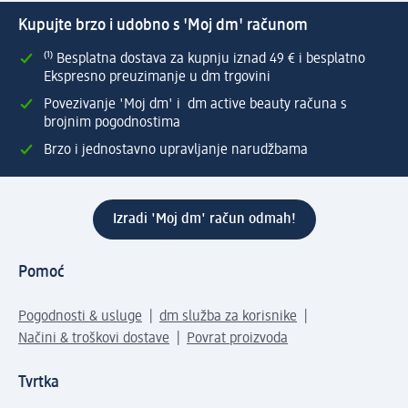
Kupujte brzo i udobno s 'Moj dm' računom
⁽¹⁾ Besplatna dostava za kupnju iznad 49 € i besplatno
Ekspresno preuzimanje u dm trgovini
Povezivanje 'Moj dm' i dm active beauty računa s
brojnim pogodnostima
Brzo i jednostavno upravljanje narudžbama
Izradi 'Moj dm' račun odmah!
Pomoć
Pogodnosti & usluge
dm služba za korisnike
Načini & troškovi dostave
Povrat proizvoda
Tvrtka