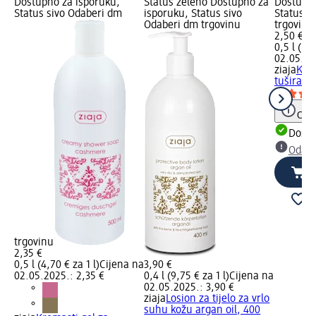
Dostupno za isporuku,
Status zeleno Dostupno za
Dostupno
Status sivo Odaberi dm
isporuku, Status sivo
Status s
Odaberi dm trgovinu
trgovinu
2,50 €
0,5 l (5,0
02.05.20
ziaja
Krem
tuširanj
Obav
Dostu
Odabe
trgovinu
2,35 €
0,5 l (4,70 € za 1 l)
Cijena na
3,90 €
02.05.2025.: 2,35 €
0,4 l (9,75 € za 1 l)
Cijena na
02.05.2025.: 3,90 €
ziaja
Losion za tijelo za vrlo
suhu kožu argan oil, 400