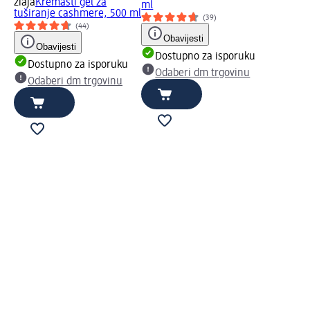
ziaja
Kremasti gel za
ml
tuširanje cashmere, 500 ml
(39)
(44)
Obavijesti
Obavijesti
Dostupno za isporuku
Dostupno za isporuku
Odaberi dm trgovinu
Odaberi dm trgovinu