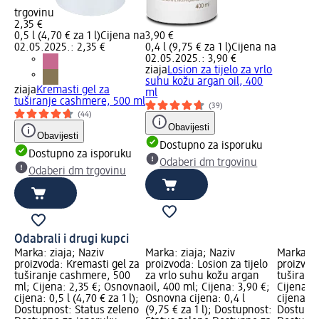
trgovinu
2,35 €
0,5 l (4,70 € za 1 l)
Cijena na
3,90 €
02.05.2025.: 2,35 €
0,4 l (9,75 € za 1 l)
Cijena na
02.05.2025.: 3,90 €
ziaja
Losion za tijelo za vrlo
suhu kožu argan oil, 400
ziaja
Kremasti gel za
ml
tuširanje cashmere, 500 ml
(39)
(44)
Obavijesti
Obavijesti
Dostupno za isporuku
Dostupno za isporuku
Odaberi dm trgovinu
Odaberi dm trgovinu
Odabrali i drugi kupci
Marka: ziaja; Naziv
Marka: ziaja; Naziv
Marka: z
proizvoda: Kremasti gel za
proizvoda: Losion za tijelo
proizvod
tuširanje cashmere, 500
za vrlo suhu kožu argan
tuširanj
ml; Cijena: 2,35 €; Osnovna
oil, 400 ml; Cijena: 3,90 €;
Cijena: 
cijena: 0,5 l (4,70 € za 1 l);
Osnovna cijena: 0,4 l
cijena: 0,
Dostupnost: Status zeleno
(9,75 € za 1 l); Dostupnost:
Dostupno