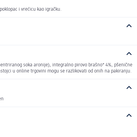
poklopac i vrećicu kao igračku.
entriranog soka aronije), integralno pirovo brašno* 4%, pšenične
tojci u online trgovini mogu se razlikovati od onih na pakiranju.
en