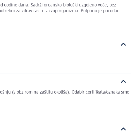
od godine dana. Sadrži organsko-biološki uzgojeno voće, bez
potrebni za zdrav rast i razvoj organizma. Potpuno je prirodan
trošnju (s obzirom na zaštitu okoliša). Odabir certifikata/oznaka smo