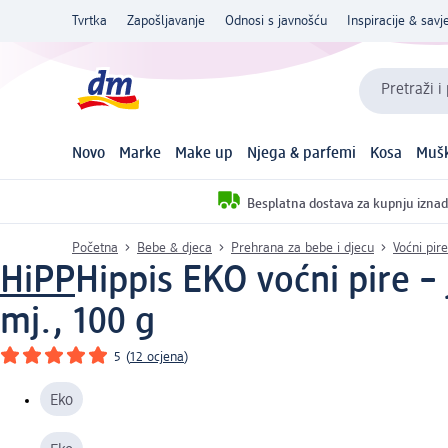
Tvrtka
Zapošljavanje
Odnosi s javnošću
Inspiracije & savje
Pretraži i
Novo
Marke
Make up
Njega & parfemi
Kosa
Mušk
Besplatna dostava za kupnju iznad
Početna
Bebe & djeca
Prehrana za bebe i djecu
Voćni pire
HiPP
Hippis EKO voćni pire –
mj., 100 g
5
(
12 ocjena
)
Eko