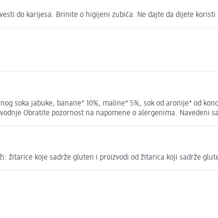
i do karijesa. Brinite o higijeni zubića. Ne dajte da dijete koristi 
anog soka jabuke, banane* 10%, maline* 5%, sok od aronije* od konc
oizvodnje Obratite pozornost na napomene o alergenima. Navedeni sas
ži: žitarice koje sadrže gluten i proizvodi od žitarica koji sadrže glut