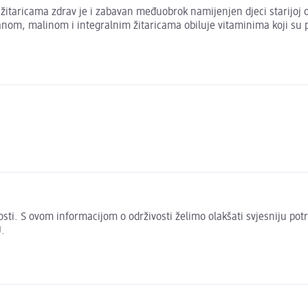
žitaricama zdrav je i zabavan međuobrok namijenjen djeci starijoj 
nanom, malinom i integralnim žitaricama obiluje vitaminima koji su 
živosti. S ovom informacijom o održivosti želimo olakšati svjesniju po
.