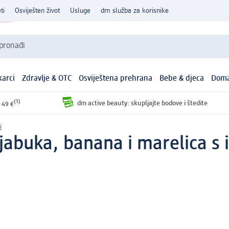
ti
Osviješten život
Usluge
dm služba za korisnike
 pronađi
arci
Zdravlje & OTC
Osviještena prehrana
Bebe & djeca
Doma
(1)
dm active beauty: skupljajte bodove i štedite
 49 €
i
 jabuka, banana i marelica s 