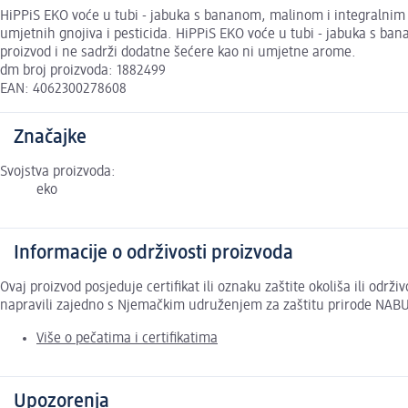
HiPPiS EKO voće u tubi - jabuka s bananom, malinom i integralnim 
umjetnih gnojiva i pesticida. HiPPiS EKO voće u tubi - jabuka s ba
proizvod i ne sadrži dodatne šećere kao ni umjetne arome.
dm broj proizvoda: 1882499
EAN: 4062300278608
Značajke
Svojstva proizvoda:
eko
Informacije o održivosti proizvoda
Ovaj proizvod posjeduje certifikat ili oznaku zaštite okoliša ili odr
napravili zajedno s Njemačkim udruženjem za zaštitu prirode NABU
Više o pečatima i certifikatima
Upozorenja