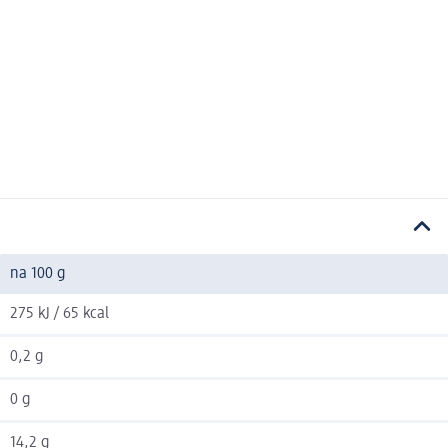
na 100 g
275 kJ / 65 kcal
0,2 g
0 g
14,2 g