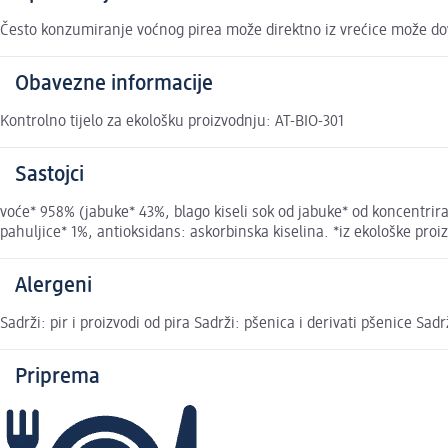
Često konzumiranje voćnog pirea može direktno iz vrećice može dovest
Obavezne informacije
Kontrolno tijelo za ekološku proizvodnju: AT-BIO-301
Sastojci
voće* 958% (jabuke* 43%, blago kiseli sok od jabuke* od koncentrir
pahuljice* 1%, antioksidans: askorbinska kiselina. *iz ekološke pr
Alergeni
Sadrži: pir i proizvodi od pira Sadrži: pšenica i derivati pšenice Sadr
Priprema