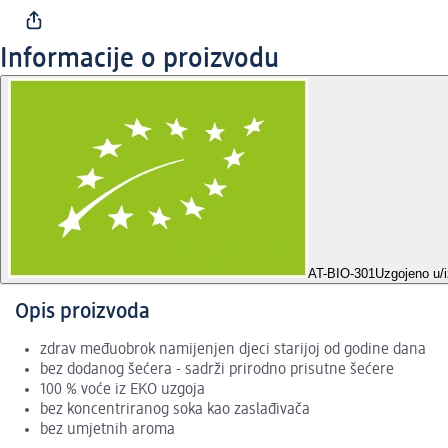
Informacije o proizvodu
AT-BIO-301
Uzgojeno u/
Opis proizvoda
zdrav međuobrok namijenjen djeci starijoj od godine dana
bez dodanog šećera - sadrži prirodno prisutne šećere
100 % voće iz EKO uzgoja
bez koncentriranog soka kao zaslađivača
bez umjetnih aroma